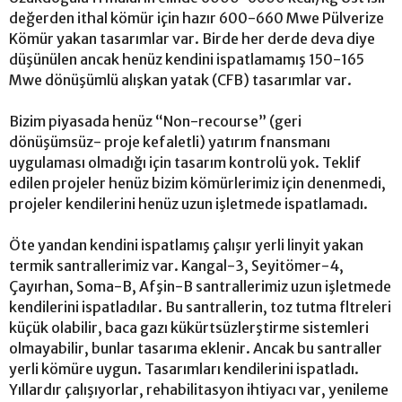
değerden ithal kömür için hazır 600-660 Mwe Pülverize
Kömür yakan tasarımlar var. Birde her derde deva diye
düşünülen ancak henüz kendini ispatlamamış 150-165
Mwe dönüşümlü alışkan yatak (CFB) tasarımlar var.
Bizim piyasada henüz “Non-recourse” (geri
dönüşümsüz- proje kefaletli) yatırım fnansmanı
uygulaması olmadığı için tasarım kontrolü yok. Teklif
edilen projeler henüz bizim kömürlerimiz için denenmedi,
projeler kendilerini henüz uzun işletmede ispatlamadı.
Öte yandan kendini ispatlamış çalışır yerli linyit yakan
termik santrallerimiz var. Kangal-3, Seyitömer-4,
Çayırhan, Soma-B, Afşin-B santrallerimiz uzun işletmede
kendilerini ispatladılar. Bu santrallerin, toz tutma fltreleri
küçük olabilir, baca gazı kükürtsüzlerştirme sistemleri
olmayabilir, bunlar tasarıma eklenir. Ancak bu santraller
yerli kömüre uygun. Tasarımları kendilerini ispatladı.
Yıllardır çalışıyorlar, rehabilitasyon ihtiyacı var, yenileme