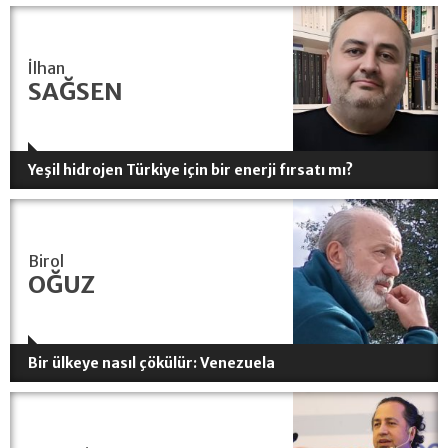
İlhan
SAĞSEN
Yeşil hidrojen Türkiye için bir enerji fırsatı mı?
Birol
OĞUZ
Bir ülkeye nasıl çökülür: Venezuela