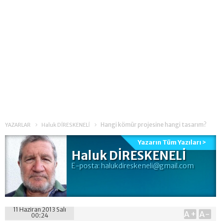
Hangi kömür projesine hangi tasarım?
YAZARLAR
Haluk DİRESKENELİ
Yazarın Tüm Yazıları >
Haluk DİRESKENELİ
E-posta:
halukdireskeneli@gmail.com
11 Haziran 2013 Salı
A+
A-
00:24