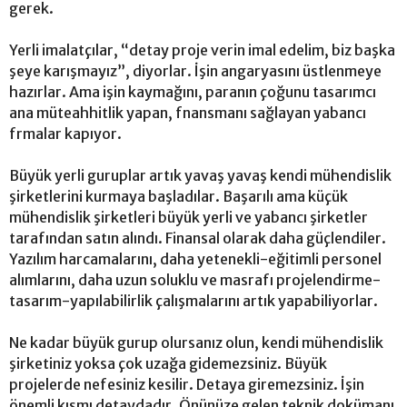
gerek.
Yerli imalatçılar, “detay proje verin imal edelim, biz başka
şeye karışmayız”, diyorlar. İşin angaryasını üstlenmeye
hazırlar. Ama işin kaymağını, paranın çoğunu tasarımcı
ana müteahhitlik yapan, fnansmanı sağlayan yabancı
frmalar kapıyor.
Büyük yerli guruplar artık yavaş yavaş kendi mühendislik
şirketlerini kurmaya başladılar. Başarılı ama küçük
mühendislik şirketleri büyük yerli ve yabancı şirketler
tarafından satın alındı. Finansal olarak daha güçlendiler.
Yazılım harcamalarını, daha yetenekli-eğitimli personel
alımlarını, daha uzun soluklu ve masrafı projelendirme-
tasarım-yapılabilirlik çalışmalarını artık yapabiliyorlar.
Ne kadar büyük gurup olursanız olun, kendi mühendislik
şirketiniz yoksa çok uzağa gidemezsiniz. Büyük
projelerde nefesiniz kesilir. Detaya giremezsiniz. İşin
önemli kısmı detaydadır. Önünüze gelen teknik dokümanı