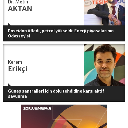
Dr. Metin
AKTAN
Poseidon üfledi, petrol yükseldi: Enerji piyasalarının
Odyssey’si
Kerem
Erikçi
Güneş santralleri için dolu tehdidine karşı aktif
savunma