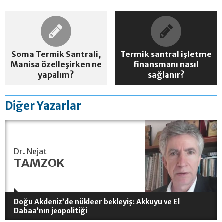
Soma Termik Santrali,
Termik santral işletme
Manisa özelleşirken ne
finansmanı nasıl
yapalım?
sağlanır?
Diğer Yazarlar
Dr. Nejat
TAMZOK
Doğu Akdeniz’de nükleer bekleyiş: Akkuyu ve El
Dabaa’nın jeopolitiği