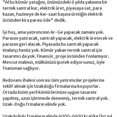
"Al bu kömür yatağını, önümüzdeki 6 yılda yakınına bir
termik santral kur, elektrik üret, piyasaya sat, para
kazan, hazineye de kw-saat başına üretiğin elektrik
üstünden kira parası öde" dedik.
İyi hoş, ama yatırımcının Ar-Ge yapacak zamanı yok.
Parasını yatıracak, santrali yapacak, elektrik üretecek ve
parasını geri alacak. Piyasada bu santrali yapacak
imalatçı henüz yok. Kömür yakan termik santral için
tasarımcı da yok. Finansör, proje üstünden fonlamıyor.
Mevcut malınızı, mülkünüzü ipotek ediyorsunuz, öyle
fnansman sağlıyor.
Redovans ihalesi sonrası tüm yatırımcılar projelerine
teklif almak için Uzakdoğu firmalarına koşuyorlar.
Ortada bizim yerli kömürlerimize uygun tasarımı
yapılmış, uzun işletmede denenmiş, termik santral yok.
Uzak-Doğu frmaların elinde yok.
Uzakdoğulu frmaların elinde 6000-6600 kcal/kg Üst ısıl