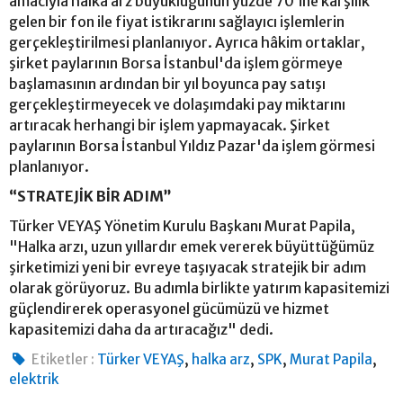
amacıyla halka arz büyüklüğünün yüzde 70’ine karşılık
gelen bir fon ile fiyat istikrarını sağlayıcı işlemlerin
gerçekleştirilmesi planlanıyor. Ayrıca hâkim ortaklar,
şirket paylarının Borsa İstanbul'da işlem görmeye
başlamasının ardından bir yıl boyunca pay satışı
gerçekleştirmeyecek ve dolaşımdaki pay miktarını
artıracak herhangi bir işlem yapmayacak. Şirket
paylarının Borsa İstanbul Yıldız Pazar'da işlem görmesi
planlanıyor.
“STRATEJİK BİR ADIM”
Türker VEYAŞ Yönetim Kurulu Başkanı Murat Papila,
"Halka arzı, uzun yıllardır emek vererek büyüttüğümüz
şirketimizi yeni bir evreye taşıyacak stratejik bir adım
olarak görüyoruz. Bu adımla birlikte yatırım kapasitemizi
güçlendirerek operasyonel gücümüzü ve hizmet
kapasitemizi daha da artıracağız" dedi.
,
,
,
,
Etiketler :
Türker VEYAŞ
halka arz
SPK
Murat Papila
elektrik