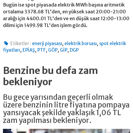
Bugün ise spot piyasada elektrik MWh başına aritmetik
ortalama 3378.68 TL'den, en yüksek saat 20:00-21:00
aralığı için 4400.01 TL'den ve en düşük saat 12:00-13:00
dilimi için 1499.98 TL'den işlem gördü.
,
,
Etiketler :
enerji piyasası
elektrik borsası
spot elektrik
,
,
,
,
,
fiyatları
EPİAŞ
PTF
GÖP
GİP
DGP
Benzine bu defa zam
bekleniyor
Bu gece yarısından geçerli olmak
üzere benzinin litre fiyatına pompaya
yansıyacak şekilde yaklaşık 1,06 TL
zam yapılması bekleniyor.