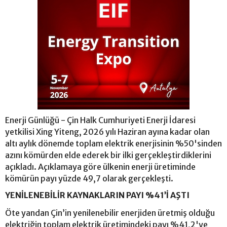
Enerji Günlüğü - Çin Halk Cumhuriyeti Enerji İdaresi
yetkilisi Xing Yiteng, 2026 yılı Haziran ayına kadar olan
altı aylık dönemde toplam elektrik enerjisinin %50'sinden
azını kömürden elde ederek bir ilki gerçekleştirdiklerini
açıkladı. Açıklamaya göre ülkenin enerji üretiminde
kömürün payı yüzde 49,7 olarak gerçekleşti.
YENİLENEBİLİR KAYNAKLARIN PAYI %41’İ AŞTI
Öte yandan Çin’in yenilenebilir enerjiden üretmiş olduğu
elektriğin toplam elektrik üretimindeki payı %41,2'ye