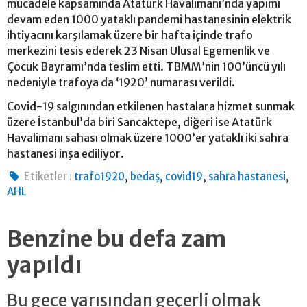
mücadele kapsamında Atatürk Havalimanı’nda yapımı
devam eden 1000 yataklı pandemi hastanesinin elektrik
ihtiyacını karşılamak üzere bir hafta içinde trafo
merkezini tesis ederek 23 Nisan Ulusal Egemenlik ve
Çocuk Bayramı’nda teslim etti. TBMM’nin 100’üncü yılı
nedeniyle trafoya da ‘1920’ numarası verildi.
Covid-19 salgınından etkilenen hastalara hizmet sunmak
üzere İstanbul’da biri Sancaktepe, diğeri ise Atatürk
Havalimanı sahası olmak üzere 1000’er yataklı iki sahra
hastanesi inşa ediliyor.
,
,
,
,
Etiketler :
trafo1920
bedaş
covid19
sahra hastanesi
AHL
Benzine bu defa zam
yapıldı
Bu gece yarısından geçerli olmak