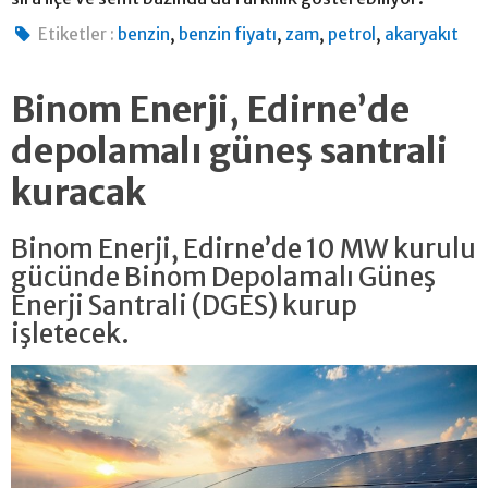
,
,
,
,
Etiketler :
benzin
benzin fiyatı
zam
petrol
akaryakıt
Binom Enerji, Edirne’de
depolamalı güneş santrali
kuracak
Binom Enerji, Edirne’de 10 MW kurulu
gücünde Binom Depolamalı Güneş
Enerji Santrali (DGES) kurup
işletecek.