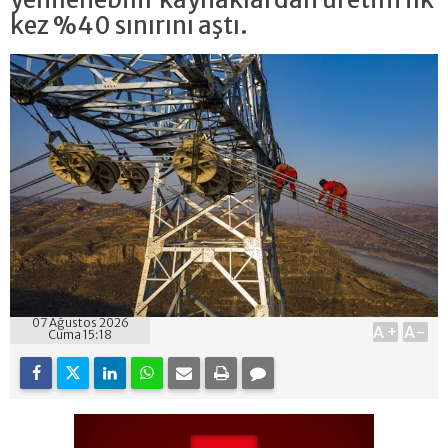
kez %40 sınırını aştı.
07 Ağustos 2026
A+
A-
Cuma 15:18