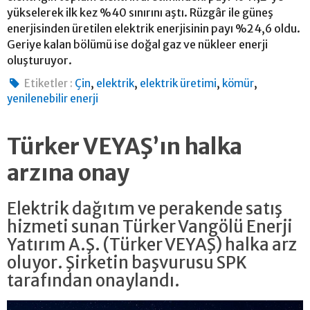
yükselerek ilk kez %40 sınırını aştı. Rüzgâr ile güneş
enerjisinden üretilen elektrik enerjisinin payı %24,6 oldu.
Geriye kalan bölümü ise doğal gaz ve nükleer enerji
oluşturuyor.
,
,
,
,
Etiketler :
Çin
elektrik
elektrik üretimi
kömür
yenilenebilir enerji
Türker VEYAŞ’ın halka
arzına onay
Elektrik dağıtım ve perakende satış
hizmeti sunan Türker Vangölü Enerji
Yatırım A.Ş. (Türker VEYAŞ) halka arz
oluyor. Şirketin başvurusu SPK
tarafından onaylandı.