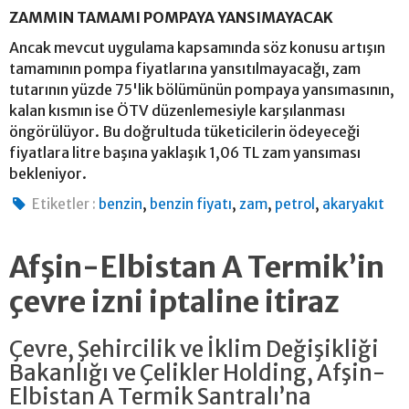
ZAMMIN TAMAMI POMPAYA YANSIMAYACAK
Ancak mevcut uygulama kapsamında söz konusu artışın
tamamının pompa fiyatlarına yansıtılmayacağı, zam
tutarının yüzde 75'lik bölümünün pompaya yansımasının,
kalan kısmın ise ÖTV düzenlemesiyle karşılanması
öngörülüyor. Bu doğrultuda tüketicilerin ödeyeceği
fiyatlara litre başına yaklaşık 1,06 TL zam yansıması
bekleniyor.
,
,
,
,
Etiketler :
benzin
benzin fiyatı
zam
petrol
akaryakıt
Afşin-Elbistan A Termik’in
çevre izni iptaline itiraz
Çevre, Şehircilik ve İklim Değişikliği
Bakanlığı ve Çelikler Holding, Afşin-
Elbistan A Termik Santralı’na