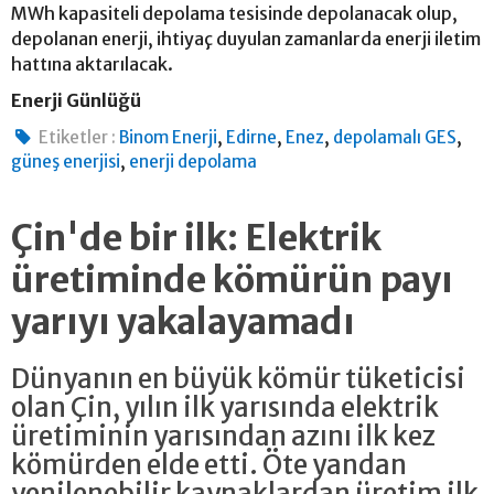
MWh kapasiteli depolama tesisinde depolanacak olup,
depolanan enerji, ihtiyaç duyulan zamanlarda enerji iletim
hattına aktarılacak.
Enerji Günlüğü
,
,
,
,
Etiketler :
Binom Enerji
Edirne
Enez
depolamalı GES
,
güneş enerjisi
enerji depolama
Çin'de bir ilk: Elektrik
üretiminde kömürün payı
yarıyı yakalayamadı
Dünyanın en büyük kömür tüketicisi
olan Çin, yılın ilk yarısında elektrik
üretiminin yarısından azını ilk kez
kömürden elde etti. Öte yandan
yenilenebilir kaynaklardan üretim ilk