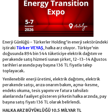
Enerji Günlüğü - Türkerler Holding'in enerji sektöründeki
iştiraki
Türker VEYAŞ
, halka arz oluyor. Türkiye'nin
doğusunda 894 bin 544 tüketiciye elektrik dağıtım ve
perakende satış hizmeti sunan şirket, 12-13-14 Ağustos
tarihleri arasında pay başına 136 TL fiyatla talep
toplayacak.
Yenilenebilir enerji üretimi, elektrik dağıtımı, elektrik
perakende satışı, arıza onarım bakım, açma-kesme,
endeks okuma, tesis yapımı ve fatura tahsilatı
alanlarında faaliyet gösteren şirketin halka arzında, pay
başına satış fiyatı 136 TL olarak belirlendi.
HALKA ARZ BÜYÜKLÜĞÜ 10,5 MİLYAR TL