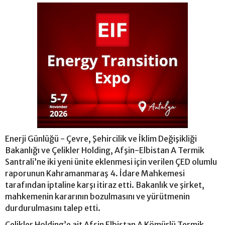
Enerji Günlüğü - Çevre, Şehircilik ve İklim Değişikliği
Bakanlığı ve Çelikler Holding, Afşin-Elbistan A Termik
Santrali’ne iki yeni ünite eklenmesi için verilen ÇED olumlu
raporunun Kahramanmaraş 4. İdare Mahkemesi
tarafından iptaline karşı itiraz etti. Bakanlık ve şirket,
mahkemenin kararının bozulmasını ve yürütmenin
durdurulmasını talep etti.
Çelikler Holding’e ait Afşin Elbistan A Kömürlü Termik