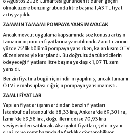
8 Ağustos 2026 Cumartesi gününden itibaren geçerli
olmak üzere benzin grubunda litre başına 1,43 TL fiyat
artış yapıldı.
ZAMMIN TAMAMI POMPAYA YANSIMAYACAK
Ancak mevcut uygulama kapsamında söz konusu artışın
tamamının pompa fiyatlarına yansıtılmadı. Zam tutarının
yüzde 75'lik bölümü pompaya yansırken, kalan kısım ÖTV
düzenlemesiyle karşılandı. Bu doğrultuda tüketicilerin
ödeyeceği fiyatlara litre başına yaklaşık 1,07 TL zam
yansıdı.
Benzin fiyatına bugün için indirim yapılmış, ancak tamamı
ÖTV ile mahsuplaşıldığı için pompaya yansımamıştı.
ZAMLI FİYATLAR
Yapılan fiyat artışının ardından benzin fiyatları
İstanbul’da İstanbul'da 68,33 lira, Ankara'da 69,30 lira,
İzmir'de 69,58 lira, doğu illerinde ise 70,93 lira
seviyesinden satılacak. Akaryakıt fiyatları, şehrin yanı
sıra ilçe ve semt bazında da farklılık gösterebiliyor.