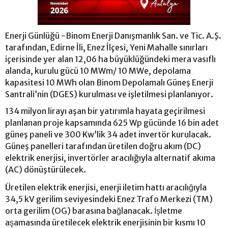
Enerji Günlüğü -Binom Enerji Danışmanlık San. ve Tic. A.Ş.
tarafından, Edirne İli, Enez İlçesi, Yeni Mahalle sınırları
içerisinde yer alan 12,06 ha büyüklüğündeki mera vasıflı
alanda, kurulu gücü 10 MWm/ 10 MWe, depolama
kapasitesi 10 MWh olan Binom Depolamalı Güneş Enerji
Santrali’nin (DGES) kurulması ve işletilmesi planlanıyor.
134 milyon lirayı aşan bir yatırımla hayata geçirilmesi
planlanan proje kapsamında 625 Wp gücünde 16 bin adet
güneş paneli ve 300 Kw’lik 34 adet invertör kurulacak.
Güneş panelleri tarafından üretilen doğru akım (DC)
elektrik enerjisi, invertörler aracılığıyla alternatif akıma
(AC) dönüştürülecek.
Üretilen elektrik enerjisi, enerji iletim hattı aracılığıyla
34,5 kV gerilim seviyesindeki Enez Trafo Merkezi (TM)
orta gerilim (OG) barasına bağlanacak. İşletme
aşamasında üretilecek elektrik enerjisinin bir kısmı 10