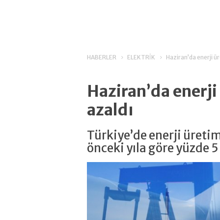
HABERLER
ELEKTRİK
Haziran’da enerji ü
Haziran’da enerji
azaldı
Türkiye’de enerji üreti
önceki yıla göre yüzde 5