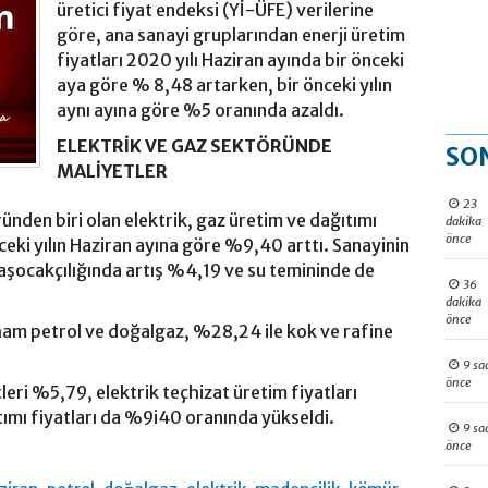
üretici fiyat endeksi (Yİ-ÜFE) verilerine
göre, ana sanayi gruplarından enerji üretim
fiyatları 2020 yılı Haziran ayında bir önceki
aya göre % 8,48 artarken, bir önceki yılın
aynı ayına göre %5 oranında azaldı.
ELEKTRİK VE GAZ SEKTÖRÜNDE
SO
MALİYETLER
23
ünden biri olan elektrik, gaz üretim ve dağıtımı
dakika
önce
ceki yılın Haziran ayına göre %9,40 arttı. Sanayinin
aşocakçılığında artış %4,19 ve su temininde de
36
dakika
önce
e ham petrol ve doğalgaz, %28,24 ile kok ve rafine
9 sa
önce
leri %5,79, elektrik teçhizat üretim fiyatları
tımı fiyatları da %9i40 oranında yükseldi.
9 sa
önce