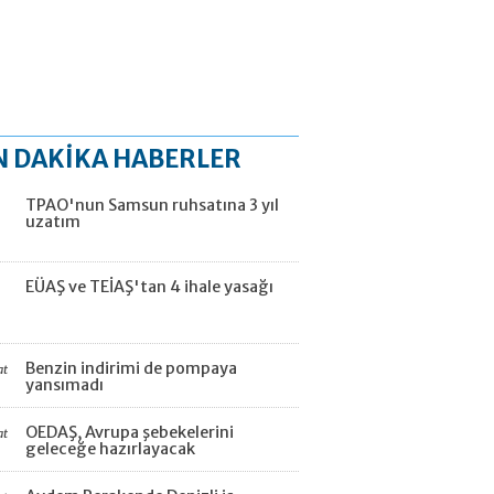
N DAKİKA HABERLER
TPAO'nun Samsun ruhsatına 3 yıl
uzatım
EÜAŞ ve TEİAŞ'tan 4 ihale yasağı
Benzin indirimi de pompaya
at
yansımadı
OEDAŞ, Avrupa şebekelerini
at
geleceğe hazırlayacak