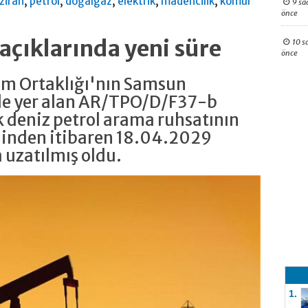
,
,
,
,
,
ziran
petrol
doğalgaz
elektrik
madencilik
kömür
9 sa
önce
çıklarında yeni süre
10 s
önce
im Ortaklığı'nın Samsun
de yer alan AR/TPO/D/F37-b
k deniz petrol arama ruhsatının
hinden itibaren 18.04.2029
a uzatılmış oldu.
1.