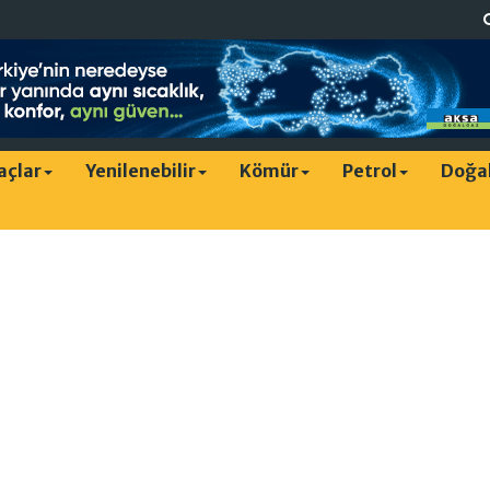
raçlar
Yenilenebilir
Kömür
Petrol
Doğa