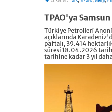
,
,
,
Etiketler :
TÜİK
Yİ-ÜFE
enerji
Ha
TPAO'ya Samsun a
Türkiye Petrolleri Anon
açıklarında Karadeniz'
paftalı, 39.414 hektarlı
süresi 18.04.2026 tari
tarihine kadar 3 yıl dah