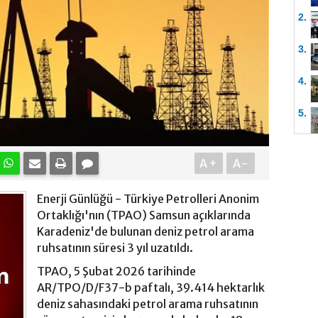
2.
3.
4.
5.
A+
A-
Enerji Günlüğü - Türkiye Petrolleri Anonim
Ortaklığı'nın (TPAO) Samsun açıklarında
Karadeniz'de bulunan deniz petrol arama
ruhsatının süresi 3 yıl uzatıldı.
TPAO, 5 Şubat 2026 tarihinde
AR/TPO/D/F37-b paftalı, 39.414 hektarlık
deniz sahasındaki petrol arama ruhsatının