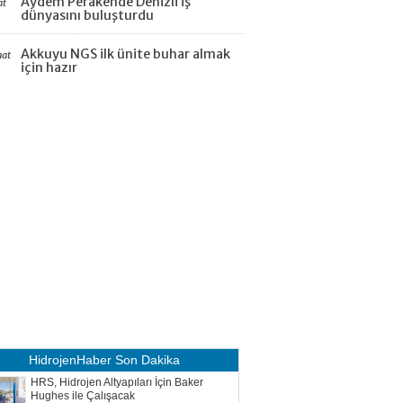
Aydem Perakende Denizli iş
at
dünyasını buluşturdu
Akkuyu NGS ilk ünite buhar almak
aat
için hazır
HidrojenHaber
Son Dakika
HRS, Hidrojen Altyapıları İçin Baker
Hughes ile Çalışacak