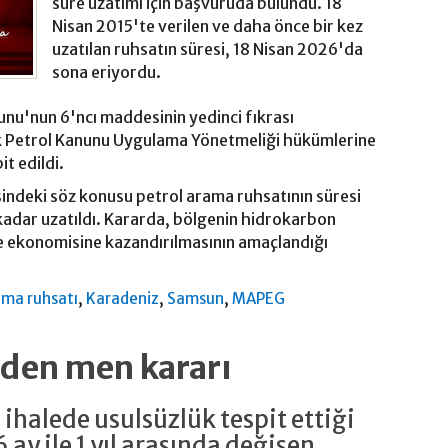
süre uzatımı için başvuruda bulundu. 18
Nisan 2015'te verilen ve daha önce bir kez
uzatılan ruhsatın süresi, 18 Nisan 2026'da
sona eriyordu.
unu'nun 6'ncı maddesinin yedinci fıkrası
k Petrol Kanunu Uygulama Yönetmeliği hükümlerine
it edildi.
ndeki söz konusu petrol arama ruhsatının süresi
adar uzatıldı. Kararda, bölgenin hidrokarbon
ke ekonomisine kazandırılmasının amaçlandığı
,
,
,
ama ruhsatı
Karadeniz
Samsun
MAPEG
rden men kararı
 ihalede usulsüzlük tespit ettiği
6 ay ile 1 yıl arasında değişen