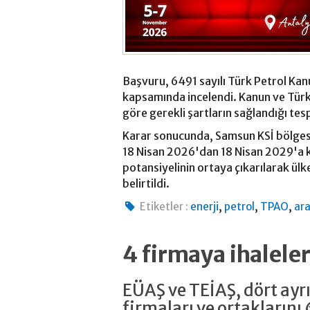
Başvuru, 6491 sayılı Türk Petrol Kan
kapsamında incelendi. Kanun ve Tür
göre gerekli şartların sağlandığı tesp
Karar sonucunda, Samsun KSİ bölgesi
18 Nisan 2026'dan 18 Nisan 2029'a k
potansiyelinin ortaya çıkarılarak ül
belirtildi.
,
,
,
Etiketler :
enerji
petrol
TPAO
ar
4 firmaya ihalele
EÜAŞ ve TEİAŞ, dört ayrı
firmaları ve ortaklarını 