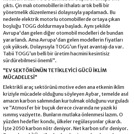
çıktı. Çin malı otomobillerin ithalatı artık belli bir
yönetmelik düzenlemesi dolayısıyla yapılamadı. Bu
nedenle elektrik motorlu otomobillerde ortaya çıkan
boşluğu TOGG doldurmaya başladı. Aynı şekilde
Avrupa'dan gelen diğer otomobil modelleri de bundan
yararlandı. Ama Avrupa'dan gelen modellerin fiyatları
çok yüksek. Dolayısıyla TOGG’un fiyat avantajı da var.
Tabii TOGG’un belli bir üretim hacmini kesintisiz
sürdürebilmesi önemli”.
“EV SEKTÖRÜNÜN TETİKLEYİCİ GÜCÜ İKLİM
MÜCADELESİ”
Elektrikli araç sektörünü motive eden ana etkenin iklim
kriziyle mücadele olduğunu söyleyen Aybar, temelde asıl
amacın karbon salımından kurtulmak olduğunu vurguladı
ve “Atmosfer bir buçuk derece civarında ne yazık ki
ısınmış vaziyette. Bunların mutlaka önlenmesi lazım. O
yüzden hedefler kondu, ülkeler regülasyonlar çıkardı.
İşte 2050 karbon nötr deniyor. Net karbon sıfır deniyor.