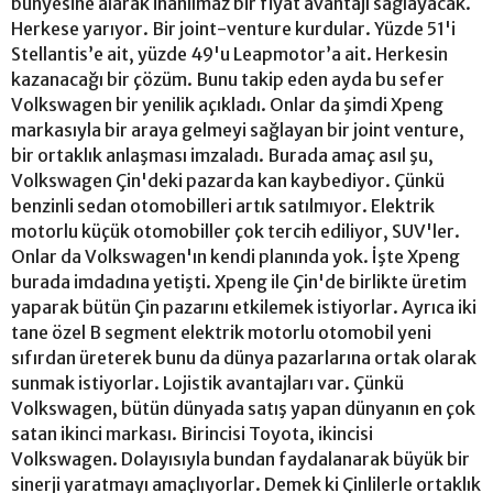
bünyesine alarak inanılmaz bir fiyat avantajı sağlayacak.
Herkese yarıyor. Bir joint-venture kurdular. Yüzde 51'i
Stellantis’e ait, yüzde 49'u Leapmotor’a ait. Herkesin
kazanacağı bir çözüm. Bunu takip eden ayda bu sefer
Volkswagen bir yenilik açıkladı. Onlar da şimdi Xpeng
markasıyla bir araya gelmeyi sağlayan bir joint venture,
bir ortaklık anlaşması imzaladı. Burada amaç asıl şu,
Volkswagen Çin'deki pazarda kan kaybediyor. Çünkü
benzinli sedan otomobilleri artık satılmıyor. Elektrik
motorlu küçük otomobiller çok tercih ediliyor, SUV'ler.
Onlar da Volkswagen'ın kendi planında yok. İşte Xpeng
burada imdadına yetişti. Xpeng ile Çin'de birlikte üretim
yaparak bütün Çin pazarını etkilemek istiyorlar. Ayrıca iki
tane özel B segment elektrik motorlu otomobil yeni
sıfırdan üreterek bunu da dünya pazarlarına ortak olarak
sunmak istiyorlar. Lojistik avantajları var. Çünkü
Volkswagen, bütün dünyada satış yapan dünyanın en çok
satan ikinci markası. Birincisi Toyota, ikincisi
Volkswagen. Dolayısıyla bundan faydalanarak büyük bir
sinerji yaratmayı amaçlıyorlar. Demek ki Çinlilerle ortaklık