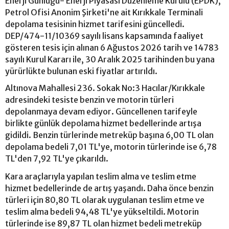
Enerji Günlüğü- Enerji Piyasası Düzenleme Kurulu (EPDK),
Petrol Ofisi Anonim Şirketi'ne ait Kırıkkale Terminali
depolama tesisinin hizmet tarifesini güncelledi.
DEP/474-11/10369 sayılı lisans kapsamında faaliyet
gösteren tesis için alınan 6 Ağustos 2026 tarih ve 14783
sayılı Kurul Kararı ile, 30 Aralık 2025 tarihinden bu yana
yürürlükte bulunan eski fiyatlar artırıldı.
Altınova Mahallesi 236. Sokak No:3 Hacılar/Kırıkkale
adresindeki tesiste benzin ve motorin türleri
depolanmaya devam ediyor. Güncellenen tarifeyle
birlikte günlük depolama hizmet bedellerinde artışa
gidildi. Benzin türlerinde metreküp başına 6,00 TL olan
depolama bedeli 7,01 TL'ye, motorin türlerinde ise 6,78
TL'den 7,92 TL'ye çıkarıldı.
Kara araçlarıyla yapılan teslim alma ve teslim etme
hizmet bedellerinde de artış yaşandı. Daha önce benzin
türleri için 80,80 TL olarak uygulanan teslim etme ve
teslim alma bedeli 94,48 TL'ye yükseltildi. Motorin
türlerinde ise 89,87 TL olan hizmet bedeli metreküp