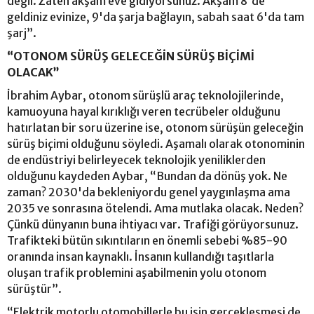
değil. Zaten akşam eve gidiyorsunuz. Akşam 8'de
geldiniz evinize, 9'da şarja bağlayın, sabah saat 6'da tam
şarj”.
“OTONOM SÜRÜŞ GELECEĞİN SÜRÜŞ BİÇİMİ
OLACAK”
İbrahim Aybar, otonom sürüşlü araç teknolojilerinde,
kamuoyuna hayal kırıklığı veren tecrübeler olduğunu
hatırlatan bir soru üzerine ise, otonom sürüşün geleceğin
sürüş biçimi olduğunu söyledi. Aşamalı olarak otonominin
de endüstriyi belirleyecek teknolojik yeniliklerden
olduğunu kaydeden Aybar, “Bundan da dönüş yok. Ne
zaman? 2030'da bekleniyordu genel yaygınlaşma ama
2035 ve sonrasına ötelendi. Ama mutlaka olacak. Neden?
Çünkü dünyanın buna ihtiyacı var. Trafiği görüyorsunuz.
Trafikteki bütün sıkıntıların en önemli sebebi %85-90
oranında insan kaynaklı. İnsanın kullandığı taşıtlarla
oluşan trafik problemini aşabilmenin yolu otonom
sürüştür”.
“Elektrik motorlu otomobillerle bu işin gerçekleşmesi de