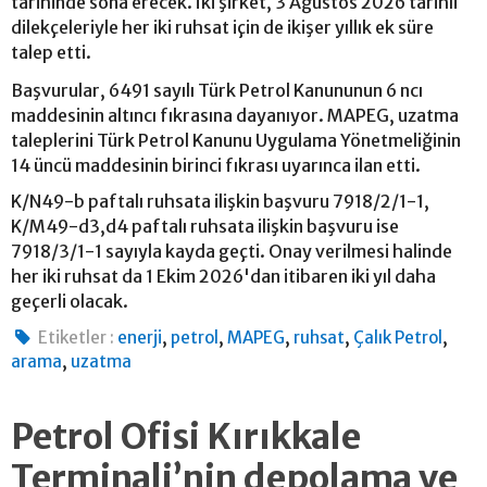
tarihinde sona erecek. İki şirket, 3 Ağustos 2026 tarihli
dilekçeleriyle her iki ruhsat için de ikişer yıllık ek süre
talep etti.
Başvurular, 6491 sayılı Türk Petrol Kanununun 6 ncı
maddesinin altıncı fıkrasına dayanıyor. MAPEG, uzatma
taleplerini Türk Petrol Kanunu Uygulama Yönetmeliğinin
14 üncü maddesinin birinci fıkrası uyarınca ilan etti.
K/N49-b paftalı ruhsata ilişkin başvuru 7918/2/1-1,
K/M49-d3,d4 paftalı ruhsata ilişkin başvuru ise
7918/3/1-1 sayıyla kayda geçti. Onay verilmesi halinde
her iki ruhsat da 1 Ekim 2026'dan itibaren iki yıl daha
geçerli olacak.
,
,
,
,
,
Etiketler :
enerji
petrol
MAPEG
ruhsat
Çalık Petrol
,
arama
uzatma
Petrol Ofisi Kırıkkale
Terminali’nin depolama ve