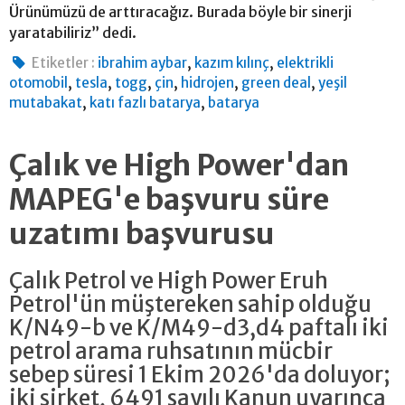
Ürünümüzü de arttıracağız. Burada böyle bir sinerji
yaratabiliriz” dedi.
,
,
Etiketler :
ibrahim aybar
kazım kılınç
elektrikli
,
,
,
,
,
,
otomobil
tesla
togg
çin
hidrojen
green deal
yeşil
,
,
mutabakat
katı fazlı batarya
batarya
Çalık ve High Power'dan
MAPEG'e başvuru süre
uzatımı başvurusu
Çalık Petrol ve High Power Eruh
Petrol'ün müştereken sahip olduğu
K/N49-b ve K/M49-d3,d4 paftalı iki
petrol arama ruhsatının mücbir
sebep süresi 1 Ekim 2026'da doluyor;
iki şirket, 6491 sayılı Kanun uyarınca