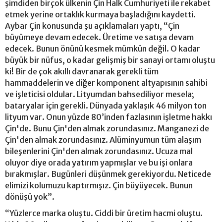
şimdiden birçok ülkenin Çin Halk Cumhuriyeti ile rekabet
etmek yerine ortaklık kurmaya başladığını kaydetti.
Aybar Çin konusunda şu açıklamaları yaptı, “Çin
büyümeye devam edecek. Üretime ve satışa devam
edecek. Bunun önünü kesmek mümkün değil. O kadar
büyük bir nüfus, o kadar gelişmiş bir sanayi ortamı oluştu
ki! Bir de çok akıllı davranarak gerekli tüm
hammaddelerin ve diğer komponent altyapısının sahibi
ve işleticisi oldular. Lityumdan bahsediliyor mesela;
bataryalar için gerekli. Dünyada yaklaşık 46 milyon ton
lityum var. Onun yüzde 80’inden fazlasının işletme hakkı
Çin'de. Bunu Çin'den almak zorundasınız. Manganezi de
Çin'den almak zorundasınız. Alüminyumun tüm alaşım
bileşenlerini Çin'den almak zorundasınız. Ucuza mal
oluyor diye orada yatırım yapmışlar ve bu işi onlara
bırakmışlar. Bugünleri düşünmek gerekiyordu. Neticede
elimizi kolumuzu kaptırmışız. Çin büyüyecek. Bunun
dönüşü yok”.
“Yüzlerce marka oluştu. Ciddi bir üretim hacmi oluştu.