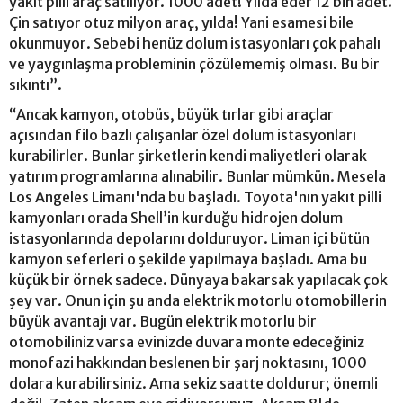
yakıt pilli araç satılıyor. 1000 adet! Yılda eder 12 bin adet.
Çin satıyor otuz milyon araç, yılda! Yani esamesi bile
okunmuyor. Sebebi henüz dolum istasyonları çok pahalı
ve yaygınlaşma probleminin çözülememiş olması. Bu bir
sıkıntı”.
“Ancak kamyon, otobüs, büyük tırlar gibi araçlar
açısından filo bazlı çalışanlar özel dolum istasyonları
kurabilirler. Bunlar şirketlerin kendi maliyetleri olarak
yatırım programlarına alınabilir. Bunlar mümkün. Mesela
Los Angeles Limanı'nda bu başladı. Toyota'nın yakıt pilli
kamyonları orada Shell’in kurduğu hidrojen dolum
istasyonlarında depolarını dolduruyor. Liman içi bütün
kamyon seferleri o şekilde yapılmaya başladı. Ama bu
küçük bir örnek sadece. Dünyaya bakarsak yapılacak çok
şey var. Onun için şu anda elektrik motorlu otomobillerin
büyük avantajı var. Bugün elektrik motorlu bir
otomobiliniz varsa evinizde duvara monte edeceğiniz
monofazi hakkından beslenen bir şarj noktasını, 1000
dolara kurabilirsiniz. Ama sekiz saatte doldurur; önemli