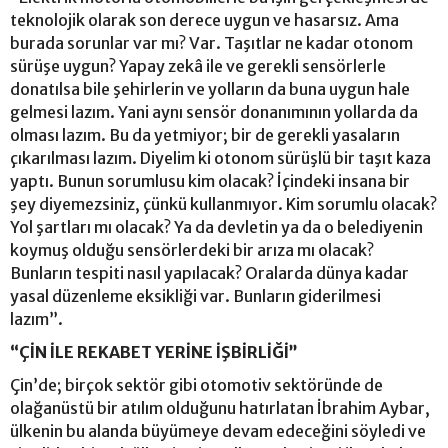
teknolojik olarak son derece uygun ve hasarsız. Ama
burada sorunlar var mı? Var. Taşıtlar ne kadar otonom
sürüşe uygun? Yapay zekâ ile ve gerekli sensörlerle
donatılsa bile şehirlerin ve yolların da buna uygun hale
gelmesi lazım. Yani aynı sensör donanımının yollarda da
olması lazım. Bu da yetmiyor; bir de gerekli yasaların
çıkarılması lazım. Diyelim ki otonom sürüşlü bir taşıt kaza
yaptı. Bunun sorumlusu kim olacak? İçindeki insana bir
şey diyemezsiniz, çünkü kullanmıyor. Kim sorumlu olacak?
Yol şartları mı olacak? Ya da devletin ya da o belediyenin
koymuş olduğu sensörlerdeki bir arıza mı olacak?
Bunların tespiti nasıl yapılacak? Oralarda dünya kadar
yasal düzenleme eksikliği var. Bunların giderilmesi
lazım”.
“ÇİN İLE REKABET YERİNE İŞBİRLİĞİ”
Çin’de; birçok sektör gibi otomotiv sektöründe de
olağanüstü bir atılım olduğunu hatırlatan İbrahim Aybar,
ülkenin bu alanda büyümeye devam edeceğini söyledi ve