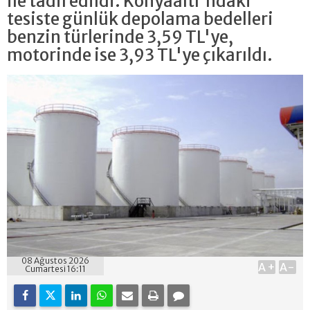
ile tadil edildi. Konyaaltı'ndaki
tesiste günlük depolama bedelleri
benzin türlerinde 3,59 TL'ye,
motorinde ise 3,93 TL'ye çıkarıldı.
08 Ağustos 2026
A+
A-
Cumartesi 16:11