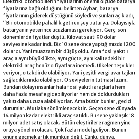
Elektrikli otomobillerin fiyatlarının önemli ölçüde batarya
fiyatlarına bağlı olduğunu belirten Aybar, batarya
fiyatlarının giderek düştüğünü söyledi ve şunları açıkladı,
“Bir otomobilde pahalılık getiren şey batarya. Dolayısıyla
bataryanın yeterince ucuzlaması gerekiyor. Gerçi son
dönemlerde fiyatlar düştü. Kilovat saati 90 dolar
seviyesine kadar indi. Biz 10 sene önce yaptığımızda 1200
dolardı. Yani muazzam bir düşüş oldu. Ama fosil yakıtlı
araçla aynı büyüklükte, aynı güçte, aynı kalitedeki bir
elektrikli araç henüz o fiyatlara inemedi. Ülkeler teşvikler
veriyor, o takdirde olabiliyor. Yani çeşitli vergi avantajları
sağladıklarında olabiliyor. O seviyelerin tutması lazım.
Bundan dolayı insanlar hala fosil yakıtlı araçlarla hem
daha fazla mesafe gidebiliyorlar hem de doldurdukları
yakıtı daha ucuza alabiliyorlar. Ama bütün bunlar, geçici
durumlar. Mutlaka sönümlenecektir. Geçen sene dünyada
14 milyon kadar elektrikli araç satıldı. Bu sene yaklaşık 18
milyon adet satış olacak. Bütün eleştirilere rağmen yine
oraya yönelim olacak. Çok fazla model geliyor. Bunun
önüne geçmek artık mümkün değil. Çünkü dünya,