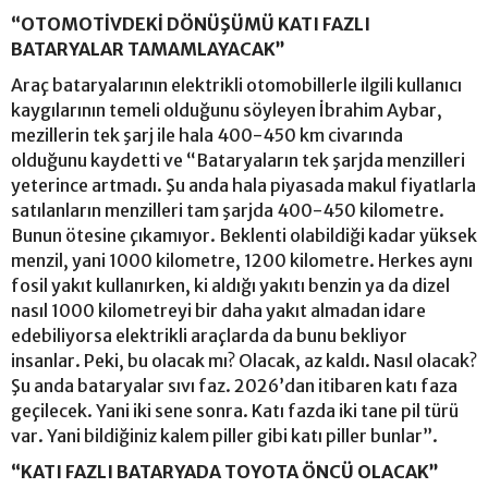
“OTOMOTİVDEKİ DÖNÜŞÜMÜ KATI FAZLI
BATARYALAR TAMAMLAYACAK”
Araç bataryalarının elektrikli otomobillerle ilgili kullanıcı
kaygılarının temeli olduğunu söyleyen İbrahim Aybar,
mezillerin tek şarj ile hala 400-450 km civarında
olduğunu kaydetti ve “Bataryaların tek şarjda menzilleri
yeterince artmadı. Şu anda hala piyasada makul fiyatlarla
satılanların menzilleri tam şarjda 400-450 kilometre.
Bunun ötesine çıkamıyor. Beklenti olabildiği kadar yüksek
menzil, yani 1000 kilometre, 1200 kilometre. Herkes aynı
fosil yakıt kullanırken, ki aldığı yakıtı benzin ya da dizel
nasıl 1000 kilometreyi bir daha yakıt almadan idare
edebiliyorsa elektrikli araçlarda da bunu bekliyor
insanlar. Peki, bu olacak mı? Olacak, az kaldı. Nasıl olacak?
Şu anda bataryalar sıvı faz. 2026’dan itibaren katı faza
geçilecek. Yani iki sene sonra. Katı fazda iki tane pil türü
var. Yani bildiğiniz kalem piller gibi katı piller bunlar”.
“KATI FAZLI BATARYADA TOYOTA ÖNCÜ OLACAK”