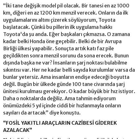
“İki tane değişik model pil olacak. Bir tanesi en az 1000
km, diğeri en az 1200 km menzil verecek. Onların da ilk
uygulamalarını altını çizerek söylüyorum, Toyota
başlatacak. Çünkü bu pillerin ilk uygulama hakkı
Toyota'da şu anda. Eğer başkaları çıkmazsa. O zamana
kadar belki Honda öne geçebilir. Belki de bir Avrupa
Birliği ülkesi yapabilir. Sonuçta artık katı faz pile
geçildikten sonra menzil sorunu da sona erecek. Bunun
dışında başka ne var? İnsanların şarj noktası bulabilme
sıkıntısı var. Her ne kadar belli sayıda kurulumlar varsa da
bunlar yetersiz. Ama insanların endişe edeceği boyutta
değil. Bugün bir ülkede günde 100 tane civarında şarj
ünitesi kurulması gerekiyor. O kadar büyük bir hız istiyor.
Daha o noktalarda değiliz. Ama tahmin ediyorum
önümüzdeki 5 yıl içinde ciddi bir hızlanmayla onların
sayıları da artacak” diye konuştu.
“FOSİL YAKITLI ARAÇLARIN CAZİBESİ GİDEREK
AZALACAK”