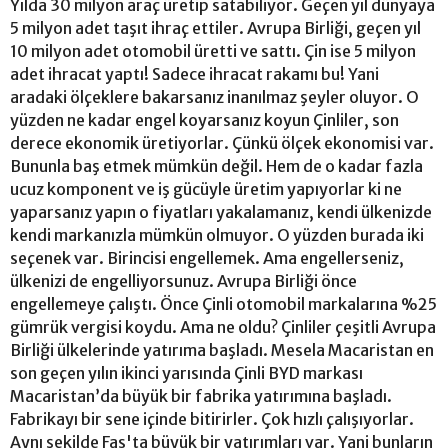
Yılda 30 milyon araç üretip satabiliyor. Geçen yıl dünyaya
5 milyon adet taşıt ihraç ettiler. Avrupa Birliği, geçen yıl
10 milyon adet otomobil üretti ve sattı. Çin ise 5 milyon
adet ihracat yaptı! Sadece ihracat rakamı bu! Yani
aradaki ölçeklere bakarsanız inanılmaz şeyler oluyor. O
yüzden ne kadar engel koyarsanız koyun Çinliler, son
derece ekonomik üretiyorlar. Çünkü ölçek ekonomisi var.
Bununla baş etmek mümkün değil. Hem de o kadar fazla
ucuz komponent ve iş gücüyle üretim yapıyorlar ki ne
yaparsanız yapın o fiyatları yakalamanız, kendi ülkenizde
kendi markanızla mümkün olmuyor. O yüzden burada iki
seçenek var. Birincisi engellemek. Ama engellerseniz,
ülkenizi de engelliyorsunuz. Avrupa Birliği önce
engellemeye çalıştı. Önce Çinli otomobil markalarına %25
gümrük vergisi koydu. Ama ne oldu? Çinliler çeşitli Avrupa
Birliği ülkelerinde yatırıma başladı. Mesela Macaristan en
son geçen yılın ikinci yarısında Çinli BYD markası
Macaristan’da büyük bir fabrika yatırımına başladı.
Fabrikayı bir sene içinde bitirirler. Çok hızlı çalışıyorlar.
Aynı şekilde Fas'ta büyük bir yatırımları var. Yani bunların