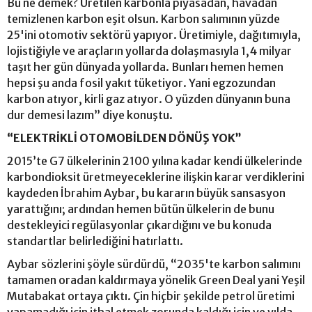
Bu ne demek? Üretilen karbonla piyasadan, havadan
temizlenen karbon eşit olsun. Karbon salımının yüzde
25'ini otomotiv sektörü yapıyor. Üretimiyle, dağıtımıyla,
lojistiğiyle ve araçların yollarda dolaşmasıyla 1,4 milyar
taşıt her gün dünyada yollarda. Bunları hemen hemen
hepsi şu anda fosil yakıt tüketiyor. Yani egzozundan
karbon atıyor, kirli gaz atıyor. O yüzden dünyanın buna
dur demesi lazım” diye konuştu.
“ELEKTRİKLİ OTOMOBİLDEN DÖNÜŞ YOK”
2015’te G7 ülkelerinin 2100 yılına kadar kendi ülkelerinde
karbondioksit üretmeyeceklerine ilişkin karar verdiklerini
kaydeden İbrahim Aybar, bu kararın büyük sansasyon
yarattığını; ardından hemen bütün ülkelerin de bunu
destekleyici regülasyonlar çıkardığını ve bu konuda
standartlar belirlediğini hatırlattı.
Aybar sözlerini şöyle sürdürdü, “2035'te karbon salımını
tamamen oradan kaldırmaya yönelik Green Deal yani Yeşil
Mutabakat ortaya çıktı. Çin hiçbir şekilde petrol üretimi
yapamadığı için ithal etmek zorunda kaldığı için ve yılda