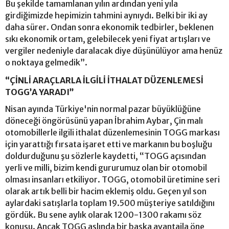
Bu şekilde tamamlanan yılın ardından yeni yıla
girdiğimizde hepimizin tahmini aynıydı. Belki bir iki ay
daha sürer. Ondan sonra ekonomik tedbirler, beklenen
sıkı ekonomik ortam, gelebilecek yeni fiyat artışları ve
vergiler nedeniyle daralacak diye düşünülüyor ama henüz
o noktaya gelmedik”.
“ÇİNLİ ARAÇLARLA İLGİLİ İTHALAT DÜZENLEMESİ
TOGG’A YARADI”
Nisan ayında Türkiye'nin normal pazar büyüklüğüne
döneceği öngörüsünü yapan İbrahim Aybar, Çin malı
otomobillerle ilgili ithalat düzenlemesinin TOGG markası
için yarattığı fırsata işaret etti ve markanın bu boşluğu
doldurduğunu şu sözlerle kaydetti, “TOGG açısından
yerli ve milli, bizim kendi gururumuz olan bir otomobil
olması insanları etkiliyor. TOGG, otomobil üretimine seri
olarak artık belli bir hacim eklemiş oldu. Geçen yıl son
aylardaki satışlarla toplam 19.500 müşteriye satıldığını
gördük. Bu sene aylık olarak 1200-1300 rakamı söz
konusu. Ancak TOGG aslında bir başka avantajla öne