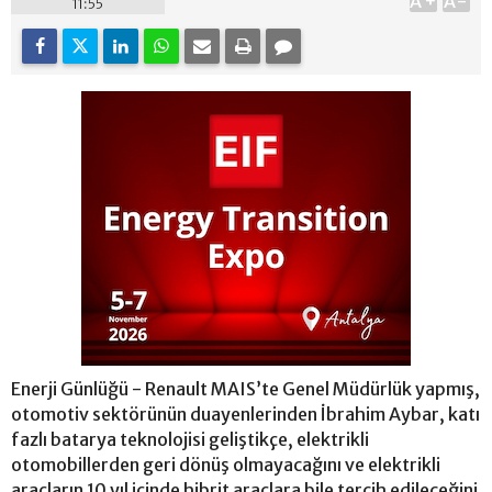
A+
A-
11:55
Enerji Günlüğü - Renault MAIS’te Genel Müdürlük yapmış,
otomotiv sektörünün duayenlerinden İbrahim Aybar, katı
fazlı batarya teknolojisi geliştikçe, elektrikli
otomobillerden geri dönüş olmayacağını ve elektrikli
araçların 10 yıl içinde hibrit araçlara bile tercih edileceğini