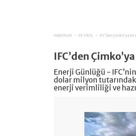
HABERLER
PETROL
IFC’den Çimko’ya 65 
IFC’den Çimko’ya 
Enerji Günlüğü - IFC’ni
dolar milyon tutarında
enerji verimliliği ve haz