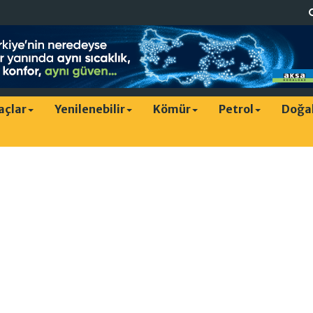
raçlar
Yenilenebilir
Kömür
Petrol
Doğa