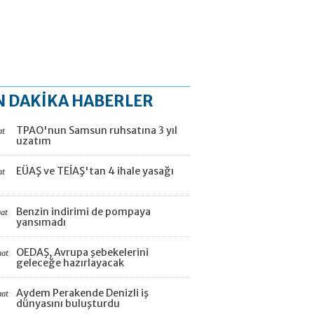
N DAKİKA HABERLER
TPAO'nun Samsun ruhsatına 3 yıl
at
uzatım
EÜAŞ ve TEİAŞ'tan 4 ihale yasağı
at
Benzin indirimi de pompaya
aat
yansımadı
OEDAŞ, Avrupa şebekelerini
aat
geleceğe hazırlayacak
Aydem Perakende Denizli iş
aat
dünyasını buluşturdu