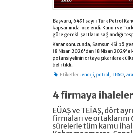
Başvuru, 6491 sayılı Türk Petrol Kan
kapsamında incelendi. Kanun ve Tür
göre gerekli şartların sağlandığı tesp
Karar sonucunda, Samsun KSİ bölgesi
18 Nisan 2026'dan 18 Nisan 2029'a k
potansiyelinin ortaya çıkarılarak ül
belirtildi.
,
,
,
Etiketler :
enerji
petrol
TPAO
ar
4 firmaya ihalele
EÜAŞ ve TEİAŞ, dört ayrı
firmaları ve ortaklarını 
sürelerle tüm kamu ihal