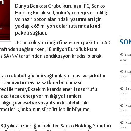
Dünya Bankası Grubu kuruluşu IFC, Sanko
Holding kuruluşu Çimko’ya enerji verimliliği
ve hazır beton alanındaki yatırımları için
yaklaşık 65 milyon dolar tutarında kredi
paketi sağladı.
SO
IFC’nin oluşturduğu finansman paketinin 40
arafından sağlanırken, 18 milyon Euro’luk kısmı
5 sa
tis SA/NV tarafından sendikasyon kredisi olarak
önce
6 sa
aki rekabet gücünü sağlamlaştırması ve şirketin
önce
ihdamı artırmasına katkıda bulunması
redi ile hem yüksek miktarda enerji tasarrufu
13 s
önce
zaltacak enerji verimliliği yatırımları
liliği, çevresel ve sosyal sürdürülebilirlik
14 s
zmetleri Çimko’nun sürdürülebilir büyüme
önce
14 s
 1989 yılına uzandığını belirten Sanko Holding Yönetim
önce