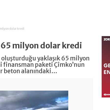
milyon dolar kredi
65 milyon dolar kredi
n oluşturduğu yaklaşık 65 milyon
ki finansman paketi Çimko’nun
ır beton alanındaki...