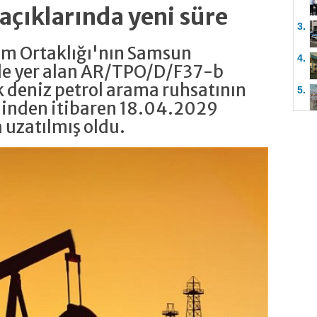
çıklarında yeni süre
3.
im Ortaklığı'nın Samsun
4.
de yer alan AR/TPO/D/F37-b
k deniz petrol arama ruhsatının
5.
hinden itibaren 18.04.2029
a uzatılmış oldu.