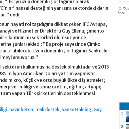
, “IFC’yi uzun dönemli iş ortağımız olarak
’nin finansal desteğinin yanı sıra sektördeki derin
15 s
önce
tur.” dedi.
onun hayati rol taşıdığına dikkat çeken IFC Avrupa,
anayi ve Hizmetler Direktörü Guy Ellena, çimento
r sıkıntının bu sektörleri olumsuz yönde
zlerine şunları ekledi: “Bu proje sayesinde Çimko
de artırabilecek. Uzun dönemli iş ortağımız Sanko ile
bilmeyi umuyoruz.”
zel sektörün kalkınmasına destek olmaktadır ve 2013
 985 milyon Amerikan Doları yatırım yapmıştır.
sında mikro, küçük ve orta büyüklükteki işletmeler;
enerji verimliliği ve temiz üretim; eğitim; altyapı;
atırım yapan Türk şirketlerinin desteklenmesi
,
,
,
,
liği
hazır beton
mali destek
Sanko Holding
Guy
1.
2.