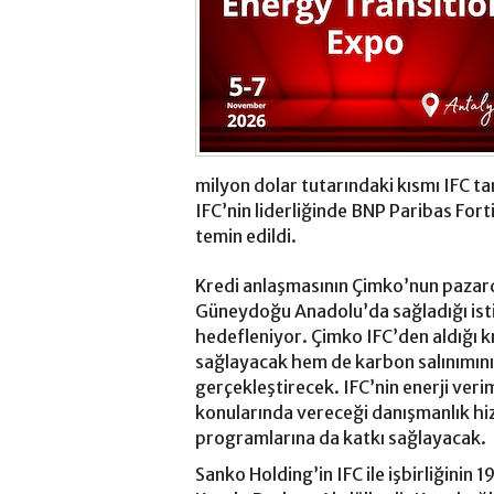
milyon dolar tutarındaki kısmı IFC t
IFC’nin liderliğinde BNP Paribas For
temin edildi.
Kredi anlaşmasının Çimko’nun pazard
Güneydoğu Anadolu’da sağladığı ist
hedefleniyor. Çimko IFC’den aldığı k
sağlayacak hem de karbon salınımını a
gerçekleştirecek. IFC’nin enerji verim
konularında vereceği danışmanlık hi
programlarına da katkı sağlayacak.
Sanko Holding’in IFC ile işbirliğinin