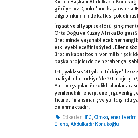
Kurulu Başkanı Abdülkadir Konukoğlu
görüyoruz. Çimko’nun başarısında IFC
bilgi birikiminin de katkısı çok olmuş
İnşaat ve altyapı sektörü için çiment
Orta Doğu ve Kuzey Afrika Bölgesi S
üretiminde yaşanabilecek herhangi bi
etkileyebileceğini söyledi. Ellena sö
üretim kapasitesini verimli bir şekil
başka projelerde de beraber çalışa
IFC, yaklaşık 50 yıldır Türkiye'de ö
mali yılında Türkiye’de 20 proje için
Yatırım yapılan öncelikli alanlar ara
yenilenebilir enerji, enerji güvenliği, 
ticaret finansmanı; ve yurtdışında y
bulunmaktadır.
,
,
Etiketler :
IFC
Çimko
enerji verimli
,
Ellena
Abdülkadir Konukoğlu