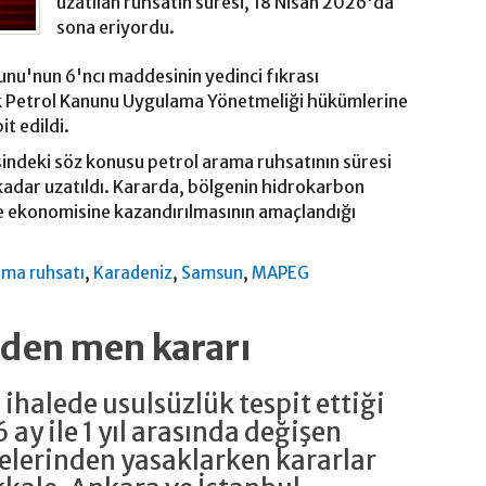
uzatılan ruhsatın süresi, 18 Nisan 2026'da
sona eriyordu.
unu'nun 6'ncı maddesinin yedinci fıkrası
k Petrol Kanunu Uygulama Yönetmeliği hükümlerine
it edildi.
ndeki söz konusu petrol arama ruhsatının süresi
adar uzatıldı. Kararda, bölgenin hidrokarbon
ke ekonomisine kazandırılmasının amaçlandığı
,
,
,
ama ruhsatı
Karadeniz
Samsun
MAPEG
rden men kararı
 ihalede usulsüzlük tespit ettiği
6 ay ile 1 yıl arasında değişen
elerinden yasaklarken kararlar