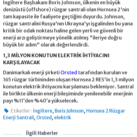
İngiltere Başbakanı Boris Johnson, ülkenin en büyük
denizüstü (offshore) rüzgar santrali olan Hornsea 2'nin
tam kapasite ile faaliyete geçtiğini duyurdu. Johnson,
rüzgar santralini Rusya'nın Ukrayna'yı işgalinden bu yana
kritik bir odak noktası haline gelen yerli ve güvenli bir
enerji arzı geliştirmeye yönelik atılmış "ileriye doğru
büyük bir adım" olarak değerlendirdi.
1,3 MİLYON KONUTUN ELEKTRİK İHTİYACINI
KARŞILAYACAK
Danimarkalı enerji şirketi
Orsted
tarafından kurulan ve
165 rüzgar türbininden oluşan Hornsea 2 RES'in 1,3 milyon
konutun elektrik ihtiyacını karşılaması bekleniyor. Santral
ile birlikte ülkenin enerji bileşiminde yenilenebilir enerjinin
payı %11’den %40’a yükselecek.
,
,
Etiketler :
İngiltere
Boris Johnson
Hornsea 2 Rüzgar
,
,
Enerji Santrali
Orsted
elektrik
İlgili Haberler