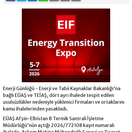
Enerji Günlüğü - Enerji ve Tabii Kaynaklar Bakanlığı'na
bağlı EÜAŞ ve TEİAŞ, dört ayrı ihalede tespit edilen
usulsüzlükler nedeniyle yüklenici firmaları ve ortaklarını
kamu ihalelerinden yasakladı.
EÜAŞ Afşin-Elbistan B Termik Santrali İşletme
Müdürlüğü'nün açtığı 2026/772108 kayıt numaralı
ihalede, Askom Makine Mühendislik Sanayi ve Ticaret