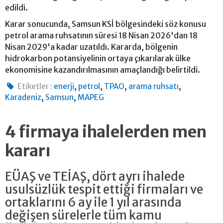
edildi.
Karar sonucunda, Samsun KSİ bölgesindeki söz konusu
petrol arama ruhsatının süresi 18 Nisan 2026'dan 18
Nisan 2029'a kadar uzatıldı. Kararda, bölgenin
hidrokarbon potansiyelinin ortaya çıkarılarak ülke
ekonomisine kazandırılmasının amaçlandığı belirtildi.
,
,
,
,
Etiketler :
enerji
petrol
TPAO
arama ruhsatı
,
,
Karadeniz
Samsun
MAPEG
4 firmaya ihalelerden men
kararı
EÜAŞ ve TEİAŞ, dört ayrı ihalede
usulsüzlük tespit ettiği firmaları ve
ortaklarını 6 ay ile 1 yıl arasında
değişen sürelerle tüm kamu