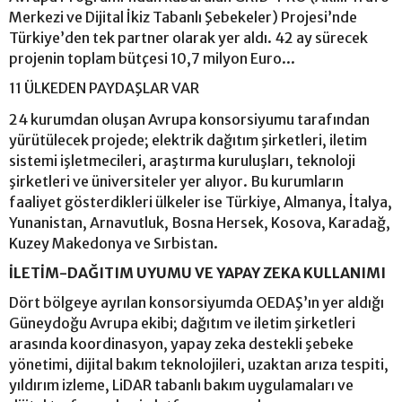
Merkezi ve Dijital İkiz Tabanlı Şebekeler) Projesi’nde
Türkiye’den tek partner olarak yer aldı. 42 ay sürecek
projenin toplam bütçesi 10,7 milyon Euro...
11 ÜLKEDEN PAYDAŞLAR VAR
24 kurumdan oluşan Avrupa konsorsiyumu tarafından
yürütülecek projede; elektrik dağıtım şirketleri, iletim
sistemi işletmecileri, araştırma kuruluşları, teknoloji
şirketleri ve üniversiteler yer alıyor. Bu kurumların
faaliyet gösterdikleri ülkeler ise Türkiye, Almanya, İtalya,
Yunanistan, Arnavutluk, Bosna Hersek, Kosova, Karadağ,
Kuzey Makedonya ve Sırbistan.
İLETİM-DAĞITIM UYUMU VE YAPAY ZEKA KULLANIMI
Dört bölgeye ayrılan konsorsiyumda OEDAŞ’ın yer aldığı
Güneydoğu Avrupa ekibi; dağıtım ve iletim şirketleri
arasında koordinasyon, yapay zeka destekli şebeke
yönetimi, dijital bakım teknolojileri, uzaktan arıza tespiti,
yıldırım izleme, LiDAR tabanlı bakım uygulamaları ve