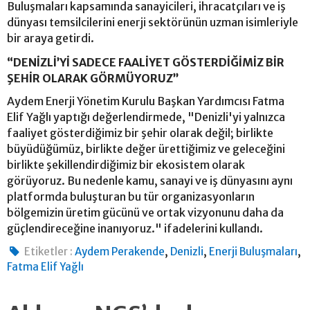
Buluşmaları kapsamında sanayicileri, ihracatçıları ve iş
dünyası temsilcilerini enerji sektörünün uzman isimleriyle
bir araya getirdi.
“DENİZLİ’Yİ SADECE FAALİYET GÖSTERDİĞİMİZ BİR
ŞEHİR OLARAK GÖRMÜYORUZ”
Aydem Enerji Yönetim Kurulu Başkan Yardımcısı Fatma
Elif Yağlı yaptığı değerlendirmede, "Denizli'yi yalnızca
faaliyet gösterdiğimiz bir şehir olarak değil; birlikte
büyüdüğümüz, birlikte değer ürettiğimiz ve geleceğini
birlikte şekillendirdiğimiz bir ekosistem olarak
görüyoruz. Bu nedenle kamu, sanayi ve iş dünyasını aynı
platformda buluşturan bu tür organizasyonların
bölgemizin üretim gücünü ve ortak vizyonunu daha da
güçlendireceğine inanıyoruz." ifadelerini kullandı.
,
,
,
Etiketler :
Aydem Perakende
Denizli
Enerji Buluşmaları
Fatma Elif Yağlı