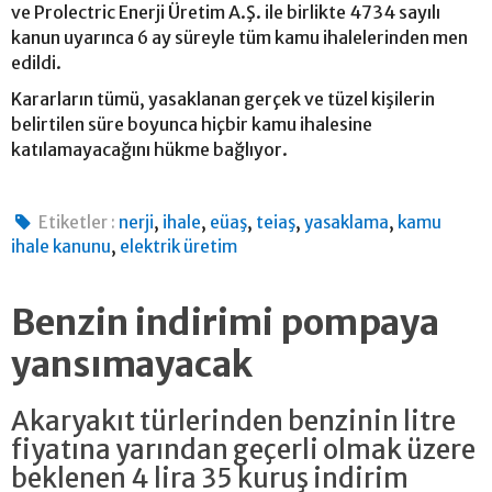
ve Prolectric Enerji Üretim A.Ş. ile birlikte 4734 sayılı
kanun uyarınca 6 ay süreyle tüm kamu ihalelerinden men
edildi.
Kararların tümü, yasaklanan gerçek ve tüzel kişilerin
belirtilen süre boyunca hiçbir kamu ihalesine
katılamayacağını hükme bağlıyor.
,
,
,
,
,
Etiketler :
nerji
ihale
eüaş
teiaş
yasaklama
kamu
,
ihale kanunu
elektrik üretim
Benzin indirimi pompaya
yansımayacak
Akaryakıt türlerinden benzinin litre
fiyatına yarından geçerli olmak üzere
beklenen 4 lira 35 kuruş indirim