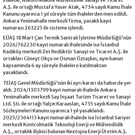
A.Ş. ile ortağı Mustafa Yaser Atak, 4734 sayılı Kamu İhale
Kanunu uyarınca 1 yıl süreyle tüm ihalelerden men edildi.
Ankara Yenimahalle merkezli firma, yasaklı kayıt
numarası 263225 ile sisteme işlendi.
EÜAŞ 18 Mart Çan Termik Santrali İşletme Müdürlüğü'nün
2026/762230 kayıt numaralı ihalesinde ise İstanbul
Kadıköy merkezli Zet Redüktör Sanayi ve Ticaret A.Ş. ile
ortakları Cüneyt Okçu ve Osman Öztaşkın, aynı kanun
kapsamında 6 ay süreyle ihalelere katılmaktan
yasaklandı.
TEİAŞ Genel Müdürlüğü'nün iki ayrı kararı da haberde yer
aldı. 2024/1303799 kayıt numaralı ihalede Ankara
Yenimahalle merkezli Say İnşaat Turizm Ticaret ve Sanayi
Ltd. Şti. ile ortağı Yalçın Karaaslan, 4735 sayılı Kamu İhale
Sözleşmeleri Kanunu uyarınca 1 yıl yasaklandı.
2025/2364113 kayıt numaralı ihalede ise İstanbul Sarıyer
merkezli Kontrolmatik Teknoloji Enerji ve Mühendislik
A.Ş., ortaklık ilişkisi bulunan Nextopia Enerji Üretim A.Ş.