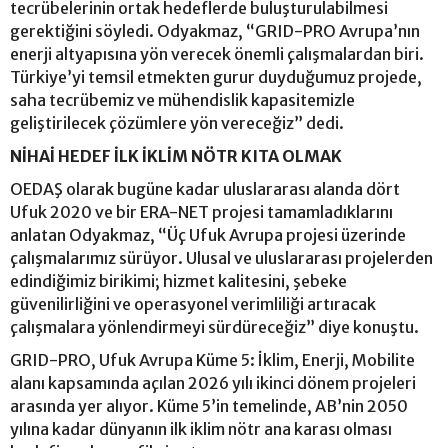
tecrübelerinin ortak hedeflerde buluşturulabilmesi
gerektiğini söyledi. Odyakmaz, “GRID-PRO Avrupa’nın
enerji altyapısına yön verecek önemli çalışmalardan biri.
Türkiye’yi temsil etmekten gurur duyduğumuz projede,
saha tecrübemiz ve mühendislik kapasitemizle
geliştirilecek çözümlere yön vereceğiz” dedi.
NİHAİ HEDEF İLK İKLİM NÖTR KITA OLMAK
OEDAŞ olarak bugüne kadar uluslararası alanda dört
Ufuk 2020 ve bir ERA-NET projesi tamamladıklarını
anlatan Odyakmaz, “Üç Ufuk Avrupa projesi üzerinde
çalışmalarımız sürüyor. Ulusal ve uluslararası projelerden
edindiğimiz birikimi; hizmet kalitesini, şebeke
güvenilirliğini ve operasyonel verimliliği artıracak
çalışmalara yönlendirmeyi sürdüreceğiz” diye konuştu.
GRID-PRO, Ufuk Avrupa Küme 5: İklim, Enerji, Mobilite
alanı kapsamında açılan 2026 yılı ikinci dönem projeleri
arasında yer alıyor. Küme 5’in temelinde, AB’nin 2050
yılına kadar dünyanın ilk iklim nötr ana karası olması