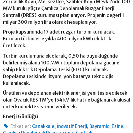
Zerdalilik Köyü, Merkez İlçe, Salihler Köyü Mevkii’nde 100
MW kurulu güçte Çamlıca Depolamalı Rüzgar Enerji
Santrali (DRES) kurulması planlanıyor. Projenin değeri 1
milyar 300 milyon lira olarak hesaplanıyor.
Proje kapsamında 17 adet rüzgar türbini kurulacak.
Kurulan türbinlerle yılda 400 milyon kWh elektrik
üretilecek.
Türbin kurulumuna ek olarak, 0,50 ha büyüklüğünde
belirlenmiş alana 100 MWh toplam depolama gücüne
sahip Elektrik Depolama Tesisi (EDT) kurulacak.
Depolama tesisinde lityum iyon batarya teknolojisi
kullanılacak.
Üretilen ve depolanan elektrik enerjisi yeni tesis edilecek
olan Ovacık RES TM’ye 154 kV’lık hat ile bağlanarak ulusal
enterkonnekte sisteme verilecek.
Enerji Günlüğü
,
,
,
,
Etiketler :
Çanakkale
İnovatif Enerji
Bayramiç
Ezine
Çamlıca Depolamalı Rüzgar Enerji Santrali