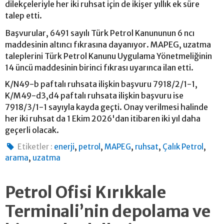
dilekçeleriyle her iki ruhsat için de ikişer yıllık ek süre
talep etti.
Başvurular, 6491 sayılı Türk Petrol Kanununun 6 ncı
maddesinin altıncı fıkrasına dayanıyor. MAPEG, uzatma
taleplerini Türk Petrol Kanunu Uygulama Yönetmeliğinin
14 üncü maddesinin birinci fıkrası uyarınca ilan etti.
K/N49-b paftalı ruhsata ilişkin başvuru 7918/2/1-1,
K/M49-d3,d4 paftalı ruhsata ilişkin başvuru ise
7918/3/1-1 sayıyla kayda geçti. Onay verilmesi halinde
her iki ruhsat da 1 Ekim 2026'dan itibaren iki yıl daha
geçerli olacak.
,
,
,
,
,
Etiketler :
enerji
petrol
MAPEG
ruhsat
Çalık Petrol
,
arama
uzatma
Petrol Ofisi Kırıkkale
Terminali’nin depolama ve