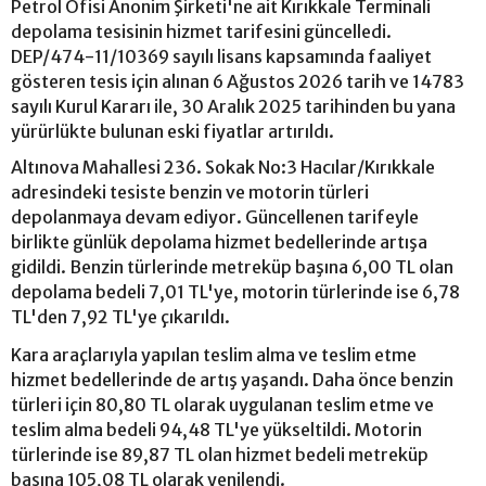
Petrol Ofisi Anonim Şirketi'ne ait Kırıkkale Terminali
depolama tesisinin hizmet tarifesini güncelledi.
DEP/474-11/10369 sayılı lisans kapsamında faaliyet
gösteren tesis için alınan 6 Ağustos 2026 tarih ve 14783
sayılı Kurul Kararı ile, 30 Aralık 2025 tarihinden bu yana
yürürlükte bulunan eski fiyatlar artırıldı.
Altınova Mahallesi 236. Sokak No:3 Hacılar/Kırıkkale
adresindeki tesiste benzin ve motorin türleri
depolanmaya devam ediyor. Güncellenen tarifeyle
birlikte günlük depolama hizmet bedellerinde artışa
gidildi. Benzin türlerinde metreküp başına 6,00 TL olan
depolama bedeli 7,01 TL'ye, motorin türlerinde ise 6,78
TL'den 7,92 TL'ye çıkarıldı.
Kara araçlarıyla yapılan teslim alma ve teslim etme
hizmet bedellerinde de artış yaşandı. Daha önce benzin
türleri için 80,80 TL olarak uygulanan teslim etme ve
teslim alma bedeli 94,48 TL'ye yükseltildi. Motorin
türlerinde ise 89,87 TL olan hizmet bedeli metreküp
başına 105,08 TL olarak yenilendi.