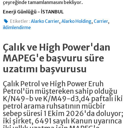
çeyreğinde tamamlanmasını bekliyor.
Enerji Günlüğü - İSTANBUL
,
,
,
Etiketler :
Alarko Carrier
Alarko Holding
Carrier
iklimlendirme
Çalık ve High Power'dan
MAPEG'e başvuru süre
uzatımı başvurusu
Çalık Petrol ve High Power Eruh
Petrol'ün müştereken sahip olduğu
K/N49-b ve K/M49-d3,d4 paftalı iki
petrol arama ruhsatının mücbir
sebep süresi 1 Ekim 2026'da doluyor;
iki şirket, 6491 sayılı Kanun uyarınca