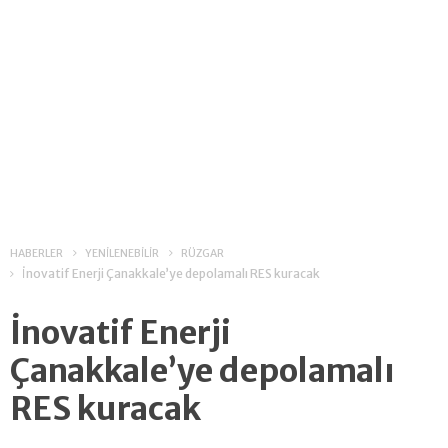
HABERLER
YENİLENEBİLİR
RÜZGAR
İnovatif Enerji Çanakkale’ye depolamalı RES kuracak
İnovatif Enerji
Çanakkale’ye depolamalı
RES kuracak