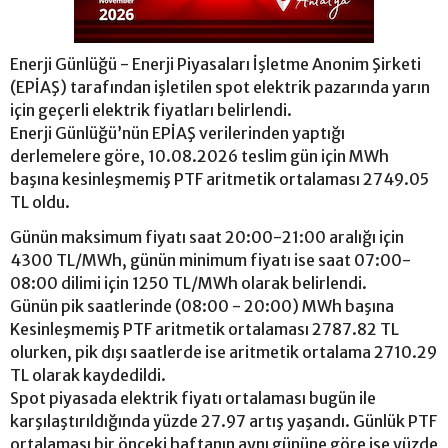
Enerji Günlüğü - Enerji Piyasaları İşletme Anonim Şirketi
(EPİAŞ) tarafından işletilen spot elektrik pazarında yarın
için geçerli elektrik fiyatları belirlendi.
Enerji Günlüğü’nün EPİAŞ verilerinden yaptığı
derlemelere göre, 10.08.2026 teslim gün için MWh
başına kesinleşmemiş PTF aritmetik ortalaması 2749.05
TL oldu.
Günün maksimum fiyatı saat 20:00-21:00 aralığı için
4300 TL/MWh, günün minimum fiyatı ise saat 07:00-
08:00 dilimi için 1250 TL/MWh olarak belirlendi.
Günün pik saatlerinde (08:00 - 20:00) MWh başına
Kesinleşmemiş PTF aritmetik ortalaması 2787.82 TL
olurken, pik dışı saatlerde ise aritmetik ortalama 2710.29
TL olarak kaydedildi.
Spot piyasada elektrik fiyatı ortalaması bugün ile
karşılaştırıldığında yüzde 27.97 artış yaşandı. Günlük PTF
ortalaması bir önceki haftanın aynı gününe göre ise yüzde