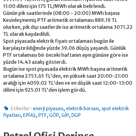
11:00 dilimi için 175 TL/MWh olarak belirlendi.
Günün pik saatlerinde (08:00 - 20:00) MWh başına
Kesinleşmemiş PTF aritmetik ortalaması 889.19 TL
olurken, pik dışı saatlerde ise aritmetik ortalama 3071.22
TL olarak kaydedildi.
Spot piyasada elektrik fiyatı ortalaması bugün ile
karşılaştırıldığında yüzde 39.06 düşüş yaşandı. Günlük
PTF ortalaması bir önceki haftanın aynı gününe göre ise
yüzde 14.43 azalış gösterdi.
Bugün ise spot piyasada elektrik MWh başına aritmetik
ortalama 2753.65 TL'den, en yüksek saat 20:00-21:00
aralığı için 4059.02 TL'den ve en düşük saat 12:00-13:00
dilimi için 925.01 TL'den işlem gördü.
,
,
Etiketler :
enerji piyasası
elektrik borsası
spot elektrik
,
,
,
,
,
fiyatları
EPİAŞ
PTF
GÖP
GİP
DGP