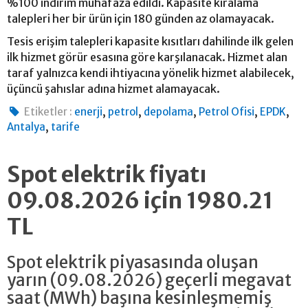
%100 indirim muhafaza edildi. Kapasite kiralama
talepleri her bir ürün için 180 günden az olamayacak.
Tesis erişim talepleri kapasite kısıtları dahilinde ilk gelen
ilk hizmet görür esasına göre karşılanacak. Hizmet alan
taraf yalnızca kendi ihtiyacına yönelik hizmet alabilecek,
üçüncü şahıslar adına hizmet alamayacak.
,
,
,
,
,
Etiketler :
enerji
petrol
depolama
Petrol Ofisi
EPDK
,
Antalya
tarife
Spot elektrik fiyatı
09.08.2026 için 1980.21
TL
Spot elektrik piyasasında oluşan
yarın (09.08.2026) geçerli megavat
saat (MWh) başına kesinleşmemiş