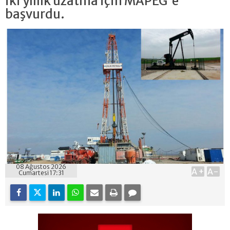
iki yıllık uzatma için MAPEG'e
başvurdu.
08 Ağustos 2026
A+
A-
Cumartesi 17:31