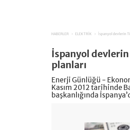
HABERLER
ELEKTRİK
İspanyol devlerin T
İspanyol devlerin
planları
Enerji Günlüğü - Ekono
Kasım 2012 tarihinde 
başkanlığında İspanya’d