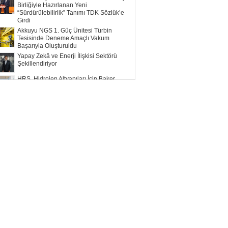
Birliğiyle Hazırlanan Yeni
“Sürdürülebilirlik” Tanımı TDK Sözlük’e
Girdi
Akkuyu NGS 1. Güç Ünitesi Türbin
Tesisinde Deneme Amaçlı Vakum
Başarıyla Oluşturuldu
Yapay Zekâ ve Enerji İlişkisi Sektörü
Şekillendiriyor
HRS, Hidrojen Altyapıları İçin Baker
Hughes ile Çalışacak