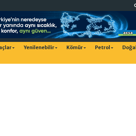
raçlar
Yenilenebilir
Kömür
Petrol
Doğa