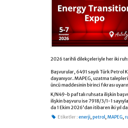
2026 tarihli dilekçeleriyle her iki ruhs
Başvurular, 6491 sayılı Türk Petrol 
dayanıyor. MAPEG, uzatma talepleri
üncü maddesinin birinci fıkrası uyarın
K/N49-b paftalı ruhsata ilişkin ba
ilişkin başvuru ise 7918/3/1-1 sayıyl
da 1 Ekim 2026'dan itibaren iki yıl d
,
,
,
Etiketler :
enerji
petrol
MAPEG
r