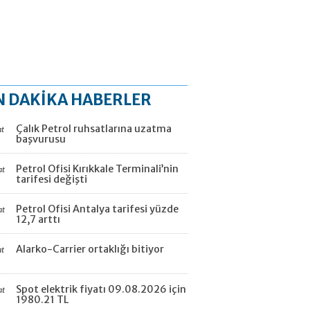
N DAKİKA HABERLER
Çalık Petrol ruhsatlarına uzatma
at
başvurusu
Petrol Ofisi Kırıkkale Terminali’nin
at
tarifesi değişti
Petrol Ofisi Antalya tarifesi yüzde
at
12,7 arttı
Alarko-Carrier ortaklığı bitiyor
at
Spot elektrik fiyatı 09.08.2026 için
at
1980.21 TL