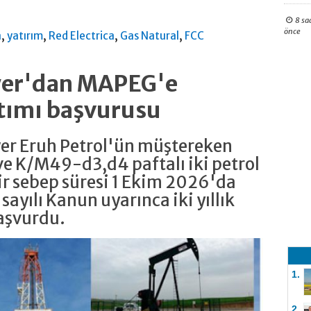
8 sa
önce
,
,
,
,
a
yatırım
Red Electrica
Gas Natural
FCC
ower'dan MAPEG'e
tımı başvurusu
wer Eruh Petrol'ün müştereken
e K/M49-d3,d4 paftalı iki petrol
r sebep süresi 1 Ekim 2026'da
 sayılı Kanun uyarınca iki yıllık
aşvurdu.
1.
2.