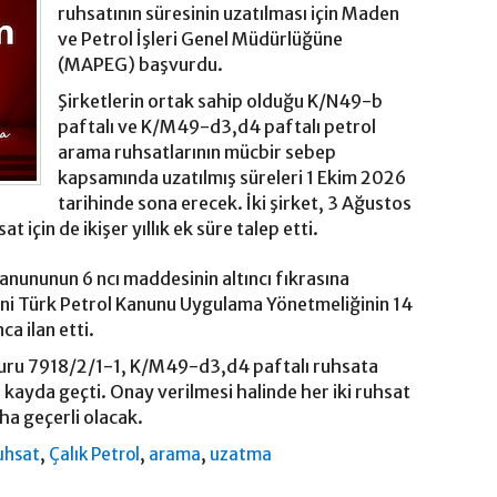
ruhsatının süresinin uzatılması için Maden
ve Petrol İşleri Genel Müdürlüğüne
(MAPEG) başvurdu.
Şirketlerin ortak sahip olduğu K/N49-b
paftalı ve K/M49-d3,d4 paftalı petrol
arama ruhsatlarının mücbir sebep
kapsamında uzatılmış süreleri 1 Ekim 2026
tarihinde sona erecek. İki şirket, 3 Ağustos
at için de ikişer yıllık ek süre talep etti.
Kanununun 6 ncı maddesinin altıncı fıkrasına
ni Türk Petrol Kanunu Uygulama Yönetmeliğinin 14
ca ilan etti.
şvuru 7918/2/1-1, K/M49-d3,d4 paftalı ruhsata
a kayda geçti. Onay verilmesi halinde her iki ruhsat
aha geçerli olacak.
,
,
,
uhsat
Çalık Petrol
arama
uzatma