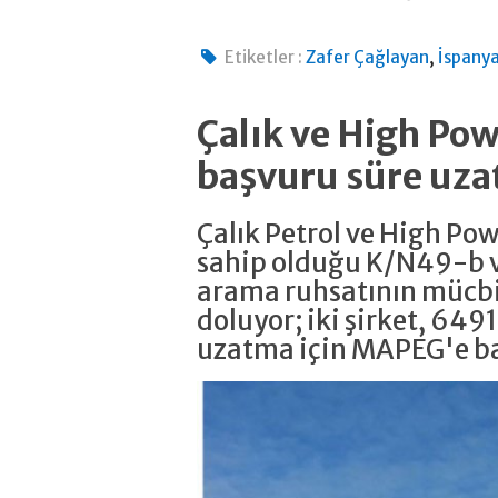
,
Etiketler :
Zafer Çağlayan
İspany
Çalık ve High P
başvuru süre uza
Çalık Petrol ve High Po
sahip olduğu K/N49-b v
arama ruhsatının mücbi
doluyor; iki şirket, 6491
uzatma için MAPEG'e b