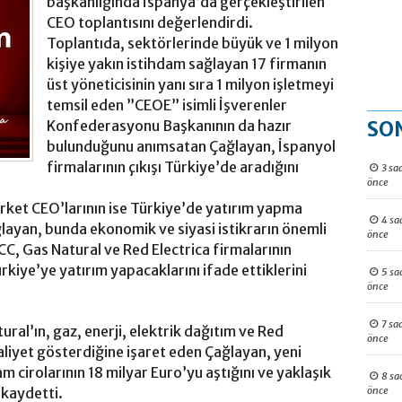
başkanlığında İspanya’da gerçekleştirilen
CEO toplantısını değerlendirdi.
Toplantıda, sektörlerinde büyük ve 1 milyon
kişiye yakın istihdam sağlayan 17 firmanın
üst yöneticisinin yanı sıra 1 milyon işletmeyi
temsil eden ”CEOE” isimli İşverenler
SO
Konfederasyonu Başkanının da hazır
bulunduğunu anımsatan Çağlayan, İspanyol
firmalarının çıkışı Türkiye’de aradığını
3 sa
önce
rket CEO’larının ise Türkiye’de yatırım yapma
4 sa
layan, bunda ekonomik ve siyasi istikrarın önemli
önce
FCC, Gas Natural ve Red Electrica firmalarının
iye’ye yatırım yapacaklarını ifade ettiklerini
5 sa
önce
7 sa
ural’ın, gaz, enerji, elektrik dağıtım ve Red
önce
faaliyet gösterdiğine işaret eden Çağlayan, yeni
m cirolarının 18 milyar Euro’yu aştığını ve yaklaşık
8 sa
önce
 kaydetti.