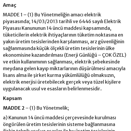
Amaç
MADDE 1 – (1) Bu Yönetmeliğin amacı elektrik
piyasasında; 14/03/2013 tarihli ve 6446 sayılı Elektrik
Piyasası Kanununun 14 üncü maddesi kapsamında,
tüketicilerin elektrik ihtiyaçlarının tüketim noktasına en
yakın üretim tesislerinden karşılanması, arz güvenliğinin
sağlanmasında küçük ölçekli üretim tesislerinin ülke
ekonomisine kazandırılması (Enerji Günlüğü – ÇOK ÖZEL)
ve etkin kullanımının sağlanması, elektrik şebekesinde
meydana gelen kayıp miktarlarının düşürülmesi amacıyla
lisans alma ile şirket kurma yükümlülüğü olmaksızın,
elektrik enerjisi üretebilecek gerçek veya tüzel kişilere
uygulanacak usul ve esasların belirlenmesidir.
Kapsam
MADDE 2
– (1) Bu Yönetmelik;
a) Kanunun 14 üncü maddesi çerçevesinde kurulması
öngörülen üretim tesislerinin sisteme bağlanmasına
ilişkin teknik usul ve esaslar ile bu üretim tesislerinin