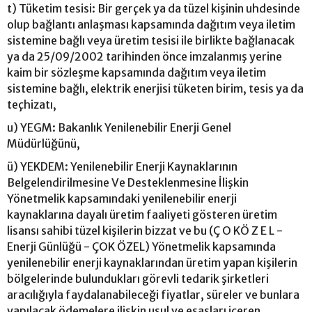
t) Tüketim tesisi: Bir gerçek ya da tüzel kişinin uhdesinde
olup bağlantı anlaşması kapsamında dağıtım veya iletim
sistemine bağlı veya üretim tesisi ile birlikte bağlanacak
ya da 25/09/2002 tarihinden önce imzalanmış yerine
kaim bir sözleşme kapsamında dağıtım veya iletim
sistemine bağlı, elektrik enerjisi tüketen birim, tesis ya da
teçhizatı,
u) YEGM: Bakanlık Yenilenebilir Enerji Genel
Müdürlüğünü,
ü) YEKDEM: Yenilenebilir Enerji Kaynaklarının
Belgelendirilmesine Ve Desteklenmesine İlişkin
Yönetmelik kapsamındaki yenilenebilir enerji
kaynaklarına dayalı üretim faaliyeti gösteren üretim
lisansı sahibi tüzel kişilerin bizzat ve bu (Ç O KÖ Z E L -
Enerji Günlüğü - ÇOK ÖZEL) Yönetmelik kapsamında
yenilenebilir enerji kaynaklarından üretim yapan kişilerin
bölgelerinde bulundukları görevli tedarik şirketleri
aracılığıyla faydalanabileceği fiyatlar, süreler ve bunlara
yapılacak ödemelere ilişkin usul ve esasları içeren