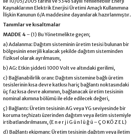
ile 10/05/2005 tarihli ve 5346 sayılı Yenilenebilir Enerji
Kaynaklarının Elektrik Enerjisi Üretimi Amaçlı Kullanımına
İlişkin Kanunun 6/A maddesine dayanılarak hazırlanmıştır.
Tanımlar ve kısaltmalar
MADDE 4
– (1) Bu Yönetmelikte geçen;
a) Adalanma: Dağıtım sisteminin üretim tesisi bulunan bir
bölgesinin enerjili kalacak şekilde dağıtım sisteminden
fiziksel olarak ayrılmasını,
b) AG: Etkin şiddeti 1000 Volt ve altındaki gerilimi,
c) Bağlanabilirlik oranı: Dağıtım sistemine bağlı üretim
tesislerinin kısa devre katkısı hariç bağlantı noktasındaki
üç faz kısa devre akımının, bağlanacak üretim tesisinin
nominal akımına bölümü ile elde edilecek değeri,
ç) Bağlantı: Üretim tesisinin AG veya YG seviyesinde bir
koruma teçhizatı üzerinden dağıtım veya iletim sistemiyle
irtibatlandırılmasını, (E n e r j i G ü n l ü ğ ü – Ç O KÖ Z E L)
d) Bağlantı ekipmanı: Üretim tesisinin dağıtım veya iletim