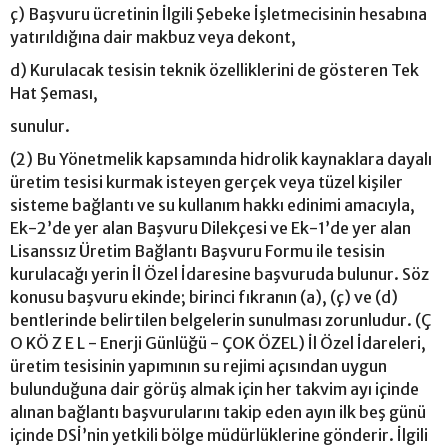
ç) Başvuru ücretinin İlgili Şebeke İşletmecisinin hesabına
yatırıldığına dair makbuz veya dekont,
d) Kurulacak tesisin teknik özelliklerini de gösteren Tek
Hat Şeması,
sunulur.
(2) Bu Yönetmelik kapsamında hidrolik kaynaklara dayalı
üretim tesisi kurmak isteyen gerçek veya tüzel kişiler
sisteme bağlantı ve su kullanım hakkı edinimi amacıyla,
Ek-2’de yer alan Başvuru Dilekçesi ve Ek-1’de yer alan
Lisanssız Üretim Bağlantı Başvuru Formu ile tesisin
kurulacağı yerin İl Özel İdaresine başvuruda bulunur. Söz
konusu başvuru ekinde; birinci fıkranın (a), (ç) ve (d)
bentlerinde belirtilen belgelerin sunulması zorunludur. (Ç
O KÖ Z E L - Enerji Günlüğü - ÇOK ÖZEL) İl Özel İdareleri,
üretim tesisinin yapımının su rejimi açısından uygun
bulunduğuna dair görüş almak için her takvim ayı içinde
alınan bağlantı başvurularını takip eden ayın ilk beş günü
içinde DSİ’nin yetkili bölge müdürlüklerine gönderir. İlgili