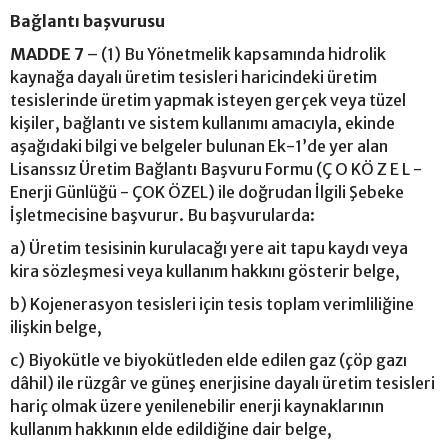
Bağlantı başvurusu
MADDE 7
– (1) Bu Yönetmelik kapsamında hidrolik
kaynağa dayalı üretim tesisleri haricindeki üretim
tesislerinde üretim yapmak isteyen gerçek veya tüzel
kişiler, bağlantı ve sistem kullanımı amacıyla, ekinde
aşağıdaki bilgi ve belgeler bulunan Ek-1’de yer alan
Lisanssız Üretim Bağlantı Başvuru Formu (Ç O KÖ Z E L -
Enerji Günlüğü - ÇOK ÖZEL) ile doğrudan İlgili Şebeke
İşletmecisine başvurur. Bu başvurularda:
a) Üretim tesisinin kurulacağı yere ait tapu kaydı veya
kira sözleşmesi veya kullanım hakkını gösterir belge,
b) Kojenerasyon tesisleri için tesis toplam verimliliğine
ilişkin belge,
c) Biyokütle ve biyokütleden elde edilen gaz (çöp gazı
dâhil) ile rüzgâr ve güneş enerjisine dayalı üretim tesisleri
hariç olmak üzere yenilenebilir enerji kaynaklarının
kullanım hakkının elde edildiğine dair belge,