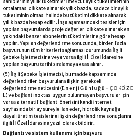
sahiplerinin yıllık tüketimleri mevcut aylık tüketimlerinin
ortalaması dikkate alınarak yıllık bazda, sadece bir aylık
tüketiminin olması halinde bu tüketimi dikkate alınarak
yıllık bazda hesap edilir. İnşa aşamasındaki tesisler için
yapılan başvurularda proje değerleri dikkate alınarak en
yakındaki benzer abonelerin tüketimlerine göre hesap
yapılır. Yapılan değerlendirme sonucunda, birden fazla
başvurunun tüm kriterleri sağlaması durumunda İlgili
Şebeke İşletmecisine veya varsa ilgili İl Özel İdaresine
yapılan başvuru tarihi sıralamaya esas alınır.
(5) İlgili Şebeke İşletmecisi, bu madde kapsamında
değerlendirilen başvurulara ilişkin gerekçeli
değerlendirme neticesini (E n e r j i G ü n l ü ğ ü – Ç O KÖ Z E
L) ve bağlantı noktası uygun bulunmayan başvurular için
varsa alternatif bağlantı önerisini kendi internet
sayfasında bir ay süreyle ilan eder, hidrolik kaynağa
dayalı üretim tesislerine ilişkin değerlendirme sonuçlarını
ilgili İl Özel İdaresine yazılı olarak bildirir.
Bağlantı ve sistem kullanımı için başvuru