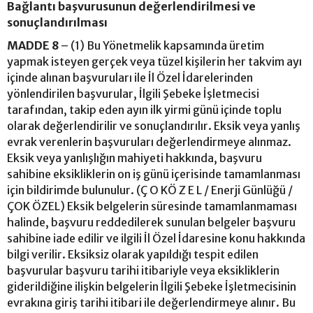
Bağlantı başvurusunun değerlendirilmesi ve
sonuçlandırılması
MADDE 8
– (1) Bu Yönetmelik kapsamında üretim
yapmak isteyen gerçek veya tüzel kişilerin her takvim ayı
içinde alınan başvuruları ile İl Özel İdarelerinden
yönlendirilen başvurular, İlgili Şebeke İşletmecisi
tarafından, takip eden ayın ilk yirmi günü içinde toplu
olarak değerlendirilir ve sonuçlandırılır. Eksik veya yanlış
evrak verenlerin başvuruları değerlendirmeye alınmaz.
Eksik veya yanlışlığın mahiyeti hakkında, başvuru
sahibine eksikliklerin on iş günü içerisinde tamamlanması
için bildirimde bulunulur. (Ç O KÖ Z E L / Enerji Günlüğü /
ÇOK ÖZEL) Eksik belgelerin süresinde tamamlanmaması
halinde, başvuru reddedilerek sunulan belgeler başvuru
sahibine iade edilir ve ilgili İl Özel İdaresine konu hakkında
bilgi verilir. Eksiksiz olarak yapıldığı tespit edilen
başvurular başvuru tarihi itibariyle veya eksikliklerin
giderildiğine ilişkin belgelerin İlgili Şebeke İşletmecisinin
evrakına giriş tarihi itibari ile değerlendirmeye alınır. Bu