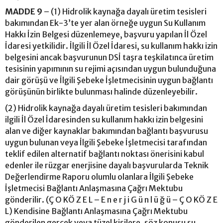
MADDE 9
– (1) Hidrolik kaynağa dayalı üretim tesisleri
bakımından Ek-3’te yer alan örneğe uygun Su Kullanım
Hakkı İzin Belgesi düzenlemeye, başvuru yapılan İl Özel
İdaresi yetkilidir. İlgili İl Özel İdaresi, su kullanım hakkı izin
belgesini ancak başvurunun DSİ taşra teşkilatınca üretim
tesisinin yapımının su rejimi açısından uygun bulunduğuna
dair görüşü ve İlgili Şebeke İşletmecisinin uygun bağlantı
görüşünün birlikte bulunması halinde düzenleyebilir.
(2) Hidrolik kaynağa dayalı üretim tesisleri bakımından
ilgili İl Özel İdaresinden su kullanım hakkı izin belgesini
alan ve diğer kaynaklar bakımından bağlantı başvurusu
uygun bulunan veya İlgili Şebeke İşletmecisi tarafından
teklif edilen alternatif bağlantı noktası önerisini kabul
edenler ile rüzgar enerjisine dayalı başvurularda Teknik
Değerlendirme Raporu olumlu olanlara İlgili Şebeke
İşletmecisi Bağlantı Anlaşmasına Çağrı Mektubu
gönderilir. (Ç O KÖ Z E L – E n e r j i G ü n l ü ğ ü – Ç O KÖ Z E
L) Kendisine Bağlantı Anlaşmasına Çağrı Mektubu
gönderilen gerçek veya tüzel kişilere, söz konusu su