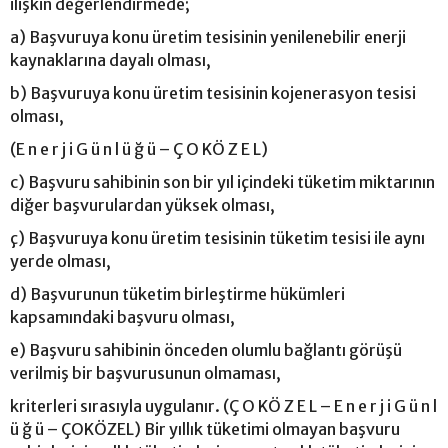
ilişkin değerlendirmede;
a) Başvuruya konu üretim tesisinin yenilenebilir enerji
kaynaklarına dayalı olması,
b) Başvuruya konu üretim tesisinin kojenerasyon tesisi
olması,
(E n e r j i G ü n l ü ğ ü – Ç O KÖ Z E L)
c) Başvuru sahibinin son bir yıl içindeki tüketim miktarının
diğer başvurulardan yüksek olması,
ç) Başvuruya konu üretim tesisinin tüketim tesisi ile aynı
yerde olması,
d) Başvurunun tüketim birleştirme hükümleri
kapsamındaki başvuru olması,
e) Başvuru sahibinin önceden olumlu bağlantı görüşü
verilmiş bir başvurusunun olmaması,
kriterleri sırasıyla uygulanır. (Ç O KÖ Z E L – E n e r j i G ü n l
ü ğ ü – ÇOKÖZEL) Bir yıllık tüketimi olmayan başvuru