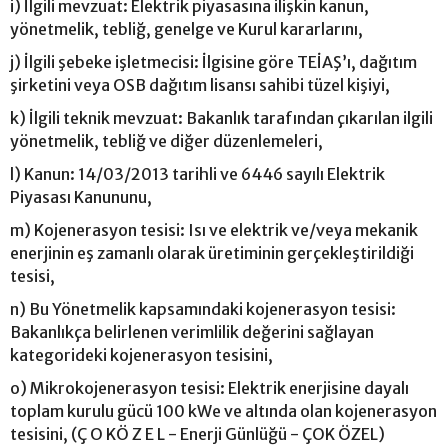
i) İlgili mevzuat: Elektrik piyasasına ilişkin kanun,
yönetmelik, tebliğ, genelge ve Kurul kararlarını,
j) İlgili şebeke işletmecisi: İlgisine göre TEİAŞ’ı, dağıtım
şirketini veya OSB dağıtım lisansı sahibi tüzel kişiyi,
k) İlgili teknik mevzuat: Bakanlık tarafından çıkarılan ilgili
yönetmelik, tebliğ ve diğer düzenlemeleri,
l) Kanun: 14/03/2013 tarihli ve 6446 sayılı Elektrik
Piyasası Kanununu,
m) Kojenerasyon tesisi: Isı ve elektrik ve/veya mekanik
enerjinin eş zamanlı olarak üretiminin gerçekleştirildiği
tesisi,
n) Bu Yönetmelik kapsamındaki kojenerasyon tesisi:
Bakanlıkça belirlenen verimlilik değerini sağlayan
kategorideki kojenerasyon tesisini,
o) Mikrokojenerasyon tesisi: Elektrik enerjisine dayalı
toplam kurulu gücü 100 kWe ve altında olan kojenerasyon
tesisini, (Ç O KÖ Z E L - Enerji Günlüğü - ÇOK ÖZEL)