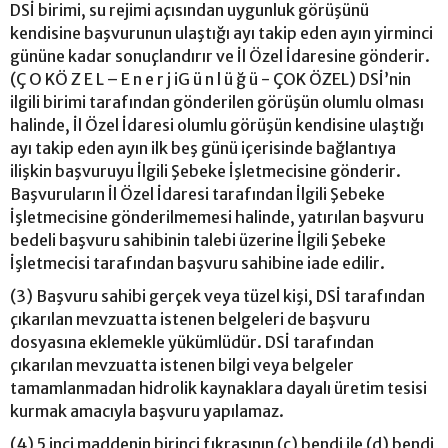
DSİ birimi, su rejimi açısından uygunluk görüşünü
kendisine başvurunun ulaştığı ayı takip eden ayın yirminci
gününe kadar sonuçlandırır ve İl Özel İdaresine gönderir.
(Ç O KÖ Z E L – E n e r j iG ü n l ü ğ ü - ÇOK ÖZEL) DSİ’nin
ilgili birimi tarafından gönderilen görüşün olumlu olması
halinde, İl Özel İdaresi olumlu görüşün kendisine ulaştığı
ayı takip eden ayın ilk beş günü içerisinde bağlantıya
ilişkin başvuruyu İlgili Şebeke İşletmecisine gönderir.
Başvuruların İl Özel İdaresi tarafından İlgili Şebeke
İşletmecisine gönderilmemesi halinde, yatırılan başvuru
bedeli başvuru sahibinin talebi üzerine İlgili Şebeke
İşletmecisi tarafından başvuru sahibine iade edilir.
(3) Başvuru sahibi gerçek veya tüzel kişi, DSİ tarafından
çıkarılan mevzuatta istenen belgeleri de başvuru
dosyasına eklemekle yükümlüdür. DSİ tarafından
çıkarılan mevzuatta istenen bilgi veya belgeler
tamamlanmadan hidrolik kaynaklara dayalı üretim tesisi
kurmak amacıyla başvuru yapılamaz.
(4) 5 inci maddenin birinci fıkrasının (ç) bendi ile (d) bendi