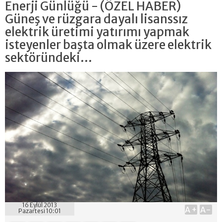
Enerji Günlüğü - (ÖZEL HABER)
Güneş ve rüzgara dayalı lisanssız
elektrik üretimi yatırımı yapmak
isteyenler başta olmak üzere elektrik
sektöründeki...
16 Eylül 2013
A+
A-
Pazartesi 10:01