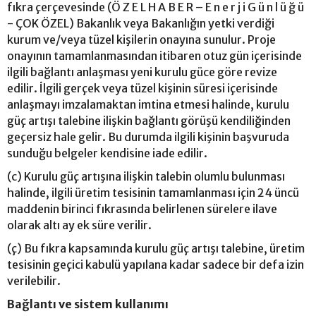
fıkra çerçevesinde (Ö Z E L H A B E R – E n e r j i G ü n l ü ğ ü
- ÇOK ÖZEL) Bakanlık veya Bakanlığın yetki verdiği
kurum ve/veya tüzel kişilerin onayına sunulur. Proje
onayının tamamlanmasından itibaren otuz gün içerisinde
ilgili bağlantı anlaşması yeni kurulu güce göre revize
edilir. İlgili gerçek veya tüzel kişinin süresi içerisinde
anlaşmayı imzalamaktan imtina etmesi halinde, kurulu
güç artışı talebine ilişkin bağlantı görüşü kendiliğinden
geçersiz hale gelir. Bu durumda ilgili kişinin başvuruda
sunduğu belgeler kendisine iade edilir.
(c) Kurulu güç artışına ilişkin talebin olumlu bulunması
halinde, ilgili üretim tesisinin tamamlanması için 24 üncü
maddenin birinci fıkrasında belirlenen sürelere ilave
olarak altı ay ek süre verilir.
(ç) Bu fıkra kapsamında kurulu güç artışı talebine, üretim
tesisinin geçici kabulü yapılana kadar sadece bir defa izin
verilebilir.
Bağlantı ve sistem kullanımı