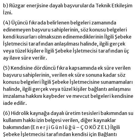
b) Rüzgar enerjisine dayalı başvurularda Teknik Etkileşim
İzni.
(4) Üçüncü fıkrada belirlenen belgeleri zamanında
edinemeyen başvuru sahiplerinin, söz konusu belgeleri
kendi kusurları olmaksızın edinemediklerinin İlgili Şebeke
İşletmecisi tarafından anlaşılması halinde, ilgili gerçek
veya tüzel kişilere İlgili Şebeke İşletmecisi tarafından üç
ay ilave süre verilir.
(5) Kendisine dördüncü fıkra kapsamında ek süre verilen
başvuru sahiplerinin, verilen ek süre sonuna kadar söz
konusu belgeleri İlgili Şebeke İşletmecisine sunamamaları
halinde, ilgili gerçek veya tüzel kişiler bağlantı anlaşması
imzalama hakkını kaybeder ve mevcut belgeleri kendisine
iade edilir.
(6) Hidrolik kaynağa dayalı üretim tesisleri bakımından su
kullanım hakkı izin belgesi verilen, diğer kaynaklar
bakımından (E n e r j i G ü n l ü ğ ü – Ç O KÖ Z E L) İlgili
Şebeke İşletmecisi tarafından kendisi için Bağlantı