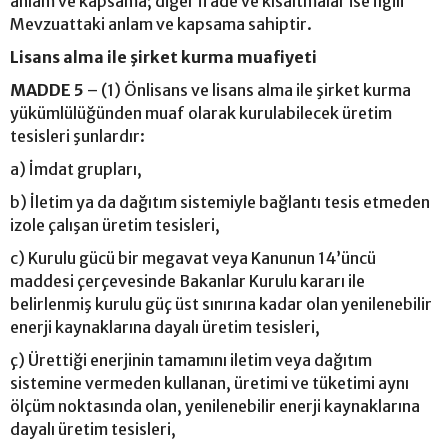
anlam ve kapsama; diğer ifade ve kısaltmalar ise İlgili
Mevzuattaki anlam ve kapsama sahiptir.
Lisans alma ile şirket kurma muafiyeti
MADDE 5
– (1) Önlisans ve lisans alma ile şirket kurma
yükümlülüğünden muaf olarak kurulabilecek üretim
tesisleri şunlardır:
a) İmdat grupları,
b) İletim ya da dağıtım sistemiyle bağlantı tesis etmeden
izole çalışan üretim tesisleri,
c) Kurulu gücü bir megavat veya Kanunun 14’üncü
maddesi çerçevesinde Bakanlar Kurulu kararı ile
belirlenmiş kurulu güç üst sınırına kadar olan yenilenebilir
enerji kaynaklarına dayalı üretim tesisleri,
ç) Ürettiği enerjinin tamamını iletim veya dağıtım
sistemine vermeden kullanan, üretimi ve tüketimi aynı
ölçüm noktasında olan, yenilenebilir enerji kaynaklarına
dayalı üretim tesisleri,