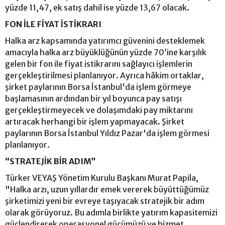
yüzde 11,47, ek satış dahil ise yüzde 13,67 olacak.
FON İLE FİYAT İSTİKRARI
Halka arz kapsamında yatırımcı güvenini desteklemek
amacıyla halka arz büyüklüğünün yüzde 70’ine karşılık
gelen bir fon ile fiyat istikrarını sağlayıcı işlemlerin
gerçekleştirilmesi planlanıyor. Ayrıca hâkim ortaklar,
şirket paylarının Borsa İstanbul'da işlem görmeye
başlamasının ardından bir yıl boyunca pay satışı
gerçekleştirmeyecek ve dolaşımdaki pay miktarını
artıracak herhangi bir işlem yapmayacak. Şirket
paylarının Borsa İstanbul Yıldız Pazar'da işlem görmesi
planlanıyor.
“STRATEJİK BİR ADIM”
Türker VEYAŞ Yönetim Kurulu Başkanı Murat Papila,
"Halka arzı, uzun yıllardır emek vererek büyüttüğümüz
şirketimizi yeni bir evreye taşıyacak stratejik bir adım
olarak görüyoruz. Bu adımla birlikte yatırım kapasitemizi
güçlendirerek operasyonel gücümüzü ve hizmet