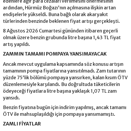
edenlere ağır para cezaları verilmesini önermesinin
ardından, Hürmüz Boğazı'nın açılmasına ilişkin artan
endişelerle yükseldi. Buna bağlı olarak akaryakıt
türlerinden benzinde beklenen fiyat artışı gerçekleşti.
8 Ağustos 2026 Cumartesi gününden itibaren geçerli
olmak üzere benzin grubunda litre başına 1,43 TL fiyat
artış yapıldı.
ZAMMIN TAMAMI POMPAYA YANSIMAYACAK
Ancak mevcut uygulama kapsamında söz konusu artışın
tamamının pompa fiyatlarına yansıtılmadı. Zam tutarının
yüzde 75'lik bölümü pompaya yansırken, kalan kısım ÖTV
düzenlemesiyle karşılandı. Bu doğrultuda tüketicilerin
ödeyeceği fiyatlara litre başına yaklaşık 1,07 TL zam
yansıdı.
Benzin fiyatına bugün için indirim yapılmış, ancak tamamı
ÖTV ile mahsuplaşıldığı için pompaya yansımamıştı.
ZAMLI FİYATLAR