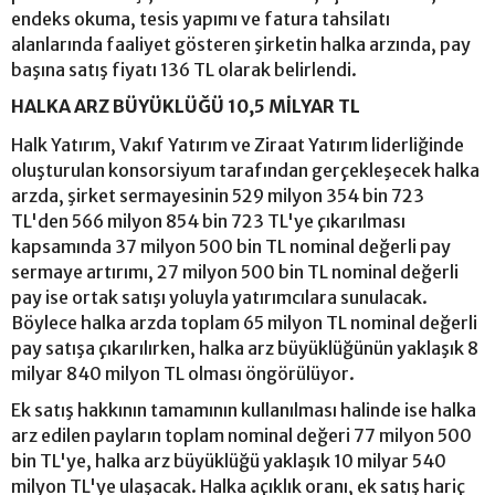
endeks okuma, tesis yapımı ve fatura tahsilatı
alanlarında faaliyet gösteren şirketin halka arzında, pay
başına satış fiyatı 136 TL olarak belirlendi.
HALKA ARZ BÜYÜKLÜĞÜ 10,5 MİLYAR TL
Halk Yatırım, Vakıf Yatırım ve Ziraat Yatırım liderliğinde
oluşturulan konsorsiyum tarafından gerçekleşecek halka
arzda, şirket sermayesinin 529 milyon 354 bin 723
TL'den 566 milyon 854 bin 723 TL'ye çıkarılması
kapsamında 37 milyon 500 bin TL nominal değerli pay
sermaye artırımı, 27 milyon 500 bin TL nominal değerli
pay ise ortak satışı yoluyla yatırımcılara sunulacak.
Böylece halka arzda toplam 65 milyon TL nominal değerli
pay satışa çıkarılırken, halka arz büyüklüğünün yaklaşık 8
milyar 840 milyon TL olması öngörülüyor.
Ek satış hakkının tamamının kullanılması halinde ise halka
arz edilen payların toplam nominal değeri 77 milyon 500
bin TL'ye, halka arz büyüklüğü yaklaşık 10 milyar 540
milyon TL'ye ulaşacak. Halka açıklık oranı, ek satış hariç