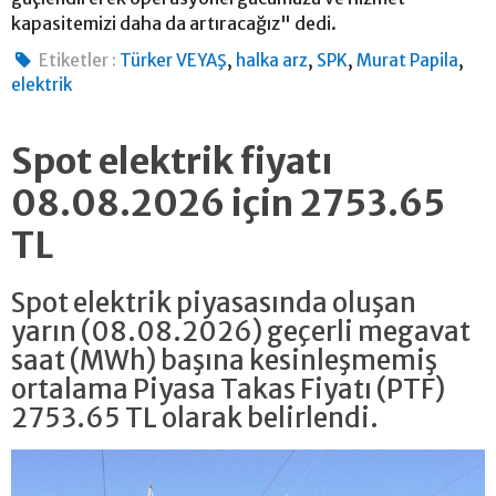
kapasitemizi daha da artıracağız" dedi.
,
,
,
,
Etiketler :
Türker VEYAŞ
halka arz
SPK
Murat Papila
elektrik
Spot elektrik fiyatı
08.08.2026 için 2753.65
TL
Spot elektrik piyasasında oluşan
yarın (08.08.2026) geçerli megavat
saat (MWh) başına kesinleşmemiş
ortalama Piyasa Takas Fiyatı (PTF)
2753.65 TL olarak belirlendi.