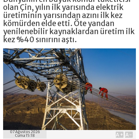
olan Çin, yılın ilk yarısında elektrik
üretiminin yarısından azını ilk kez
kömürden elde etti. Öte yandan
yenilenebilir kaynaklardan üretim ilk
kez %40 sınırını aştı.
07 Ağustos 2026
A+
A-
Cuma 15:18