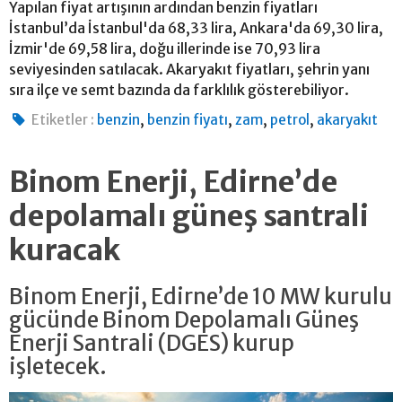
Yapılan fiyat artışının ardından benzin fiyatları
İstanbul’da İstanbul'da 68,33 lira, Ankara'da 69,30 lira,
İzmir'de 69,58 lira, doğu illerinde ise 70,93 lira
seviyesinden satılacak. Akaryakıt fiyatları, şehrin yanı
sıra ilçe ve semt bazında da farklılık gösterebiliyor.
,
,
,
,
Etiketler :
benzin
benzin fiyatı
zam
petrol
akaryakıt
Binom Enerji, Edirne’de
depolamalı güneş santrali
kuracak
Binom Enerji, Edirne’de 10 MW kurulu
gücünde Binom Depolamalı Güneş
Enerji Santrali (DGES) kurup
işletecek.