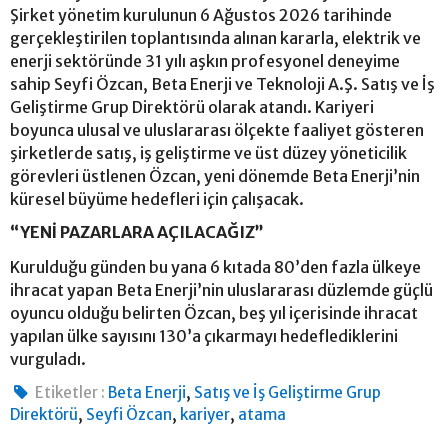
Şirket yönetim kurulunun 6 Ağustos 2026 tarihinde
gerçekleştirilen toplantısında alınan kararla, elektrik ve
enerji sektöründe 31 yılı aşkın profesyonel deneyime
sahip Seyfi Özcan, Beta Enerji ve Teknoloji A.Ş. Satış ve İş
Geliştirme Grup Direktörü olarak atandı. Kariyeri
boyunca ulusal ve uluslararası ölçekte faaliyet gösteren
şirketlerde satış, iş geliştirme ve üst düzey yöneticilik
görevleri üstlenen Özcan, yeni dönemde Beta Enerji’nin
küresel büyüme hedefleri için çalışacak.
“YENİ PAZARLARA AÇILACAĞIZ”
Kurulduğu günden bu yana 6 kıtada 80’den fazla ülkeye
ihracat yapan Beta Enerji’nin uluslararası düzlemde güçlü
oyuncu olduğu belirten Özcan, beş yıl içerisinde ihracat
yapılan ülke sayısını 130’a çıkarmayı hedeflediklerini
vurguladı.
,
Etiketler :
Beta Enerji
Satış ve İş Geliştirme Grup
,
,
,
Direktörü
Seyfi Özcan
kariyer
atama