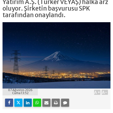
Yatırım A.Ş. (Türker VEYAŞ) halka arz
oluyor. Şirketin başvurusu SPK
tarafından onaylandı.
07 Ağustos 2026
A+
A-
Cuma 13:52