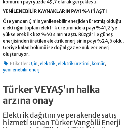
kömürün payı yüzde 49,7 olarak gerçekleşti.
YENİLENEBİLİR KAYNAKLARIN PAYI %41’İ AŞTI
Öte yandan Çin’in yenilenebilir enerjiden üretmiş olduğu
elektriğin toplam elektrik üretimindeki payı %41,2'ye
yükselerek ilk kez %40 sınırını aştı. Rüzgâr ile güneş
enerjisinden üretilen elektrik enerjisinin payı %24,6 oldu.
Geriye kalan bölümü ise doğal gaz ve nükleer enerji
oluşturuyor.
,
,
,
,
Etiketler :
Çin
elektrik
elektrik üretimi
kömür
yenilenebilir enerji
Türker VEYAŞ’ın halka
arzına onay
Elektrik dağıtım ve perakende satış
hizmeti sunan Türker Vangölü Enerji