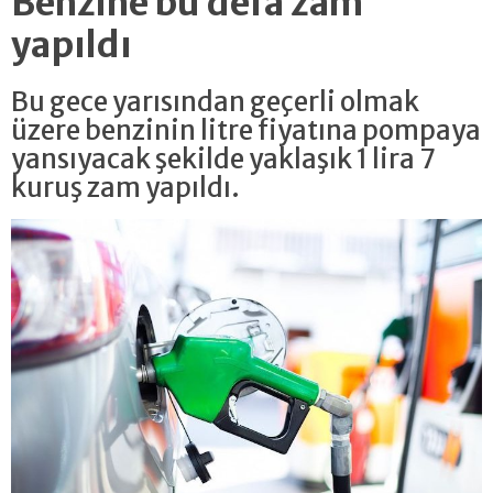
Benzine bu defa zam
yapıldı
Bu gece yarısından geçerli olmak
üzere benzinin litre fiyatına pompaya
yansıyacak şekilde yaklaşık 1 lira 7
kuruş zam yapıldı.