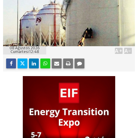
08 Ağustos 2026
A+
A-
Cumartesi 12:48