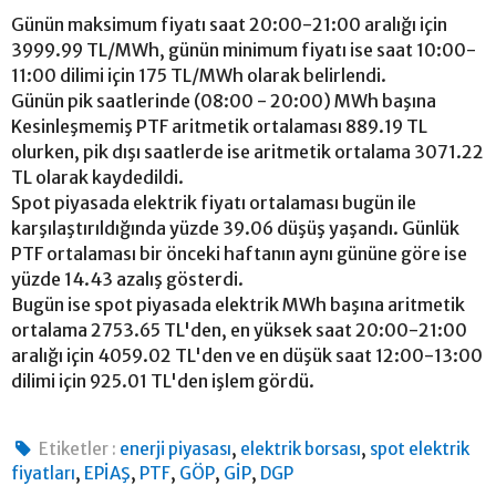
Günün maksimum fiyatı saat 20:00-21:00 aralığı için
3999.99 TL/MWh, günün minimum fiyatı ise saat 10:00-
11:00 dilimi için 175 TL/MWh olarak belirlendi.
Günün pik saatlerinde (08:00 - 20:00) MWh başına
Kesinleşmemiş PTF aritmetik ortalaması 889.19 TL
olurken, pik dışı saatlerde ise aritmetik ortalama 3071.22
TL olarak kaydedildi.
Spot piyasada elektrik fiyatı ortalaması bugün ile
karşılaştırıldığında yüzde 39.06 düşüş yaşandı. Günlük
PTF ortalaması bir önceki haftanın aynı gününe göre ise
yüzde 14.43 azalış gösterdi.
Bugün ise spot piyasada elektrik MWh başına aritmetik
ortalama 2753.65 TL'den, en yüksek saat 20:00-21:00
aralığı için 4059.02 TL'den ve en düşük saat 12:00-13:00
dilimi için 925.01 TL'den işlem gördü.
,
,
Etiketler :
enerji piyasası
elektrik borsası
spot elektrik
,
,
,
,
,
fiyatları
EPİAŞ
PTF
GÖP
GİP
DGP