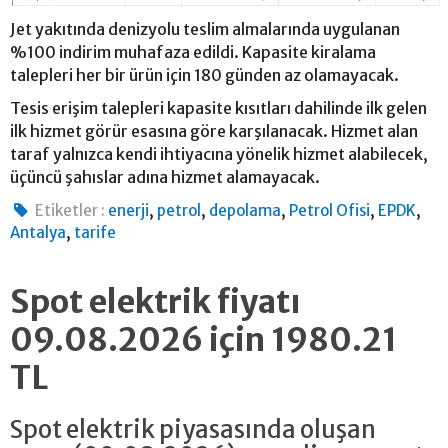
Jet yakıtında denizyolu teslim almalarında uygulanan
%100 indirim muhafaza edildi. Kapasite kiralama
talepleri her bir ürün için 180 günden az olamayacak.
Tesis erişim talepleri kapasite kısıtları dahilinde ilk gelen
ilk hizmet görür esasına göre karşılanacak. Hizmet alan
taraf yalnızca kendi ihtiyacına yönelik hizmet alabilecek,
üçüncü şahıslar adına hizmet alamayacak.
,
,
,
,
,
Etiketler :
enerji
petrol
depolama
Petrol Ofisi
EPDK
,
Antalya
tarife
Spot elektrik fiyatı
09.08.2026 için 1980.21
TL
Spot elektrik piyasasında oluşan