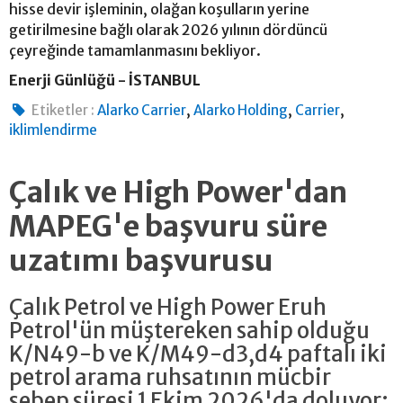
hisse devir işleminin, olağan koşulların yerine
getirilmesine bağlı olarak 2026 yılının dördüncü
çeyreğinde tamamlanmasını bekliyor.
Enerji Günlüğü - İSTANBUL
,
,
,
Etiketler :
Alarko Carrier
Alarko Holding
Carrier
iklimlendirme
Çalık ve High Power'dan
MAPEG'e başvuru süre
uzatımı başvurusu
Çalık Petrol ve High Power Eruh
Petrol'ün müştereken sahip olduğu
K/N49-b ve K/M49-d3,d4 paftalı iki
petrol arama ruhsatının mücbir
sebep süresi 1 Ekim 2026'da doluyor;