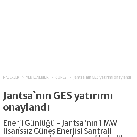
Jantsa`nın GES yatırımı onaylandı
HABERLER
YENİLENEBİLİR
GÜNEŞ
Jantsa`nın GES yatırımı
onaylandı
Enerji Günlüğü - Jantsa'nın 1 MW
lisanssız Güneş Enerjisi Santrali