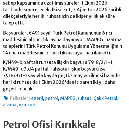
sebep kapsamında uzatılmış süreleri 1 Ekim 2026
tarihinde sona erecek. İki şirket, 3 Ağustos 2026 tarihli
dilekçeleriyle her iki ruhsat için de ikişer yıllık ek süre
talep etti.
Başvurular, 6491 sayılı Türk Petrol Kanununun 6 ncı
maddesinin altıncı fıkrasına dayanıyor. MAPEG, uzatma
taleplerini Türk Petrol Kanunu Uygulama Yönetmeliğinin
14 üncü maddesinin birinci fıkrası uyarınca ilan etti.
K/N49-b paftalı ruhsata ilişkin başvuru 7918/2/1-1,
K/M49-d3,d4 paftalı ruhsata ilişkin başvuru ise
7918/3/1-1 sayıyla kayda geçti. Onay verilmesi halinde
her iki ruhsat da 1 Ekim 2026'dan itibaren iki yıl daha
geçerli olacak.
,
,
,
,
,
Etiketler :
enerji
petrol
MAPEG
ruhsat
Çalık Petrol
,
arama
uzatma
Petrol Ofisi Kırıkkale