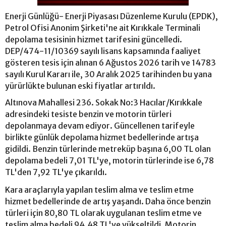
Enerji Günlüğü- Enerji Piyasası Düzenleme Kurulu (EPDK),
Petrol Ofisi Anonim Şirketi'ne ait Kırıkkale Terminali
depolama tesisinin hizmet tarifesini güncelledi.
DEP/474-11/10369 sayılı lisans kapsamında faaliyet
gösteren tesis için alınan 6 Ağustos 2026 tarih ve 14783
sayılı Kurul Kararı ile, 30 Aralık 2025 tarihinden bu yana
yürürlükte bulunan eski fiyatlar artırıldı.
Altınova Mahallesi 236. Sokak No:3 Hacılar/Kırıkkale
adresindeki tesiste benzin ve motorin türleri
depolanmaya devam ediyor. Güncellenen tarifeyle
birlikte günlük depolama hizmet bedellerinde artışa
gidildi. Benzin türlerinde metreküp başına 6,00 TL olan
depolama bedeli 7,01 TL'ye, motorin türlerinde ise 6,78
TL'den 7,92 TL'ye çıkarıldı.
Kara araçlarıyla yapılan teslim alma ve teslim etme
hizmet bedellerinde de artış yaşandı. Daha önce benzin
türleri için 80,80 TL olarak uygulanan teslim etme ve
teslim alma bedeli 94,48 TL'ye yükseltildi. Motorin