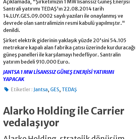
Açıklamada, "Şirketimizin 1 MW lisanssız Güneş Enerjisi
Santrali yatırımı TEDAŞ'ın 22.08.2014 tarih
14.LUY.GES.09.0002 sayılı yazıları ile onaylanmış ve
devrede olan santralimizin resmi kabulü yapılmıştır."
denildi.
Şirket elektrik giderinin yaklaşık yüzde 20'sini 54.105
metrekare kapalı alan fabrika çatısı üzerinde kurduracağı
güneş panelleri ile karşılamayı hedefliyor. Santralin
yatırım bedeli 910.000 Euro.
JANTSA 1 MW LİSANSSIZ GÜNEŞ ENERJİSİ YATIRIMI
YAPACAK
,
,
Etiketler :
Jantsa
GES
TEDAŞ
Alarko Holding ile Carrier
vedalaşıyor
Alarko Holding, stratejik dönüşüm