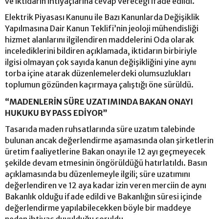
ve iktidarın ihtiyaçlarına cevap vereceği ifade edildi.
Elektrik Piyasası Kanunu ile Bazı Kanunlarda Değişiklik
Yapılmasına Dair Kanun Teklifi’nin jeoloji mühendisliği
hizmet alanlarını ilgilendiren maddelerini Oda olarak
incelediklerini bildiren açıklamada, iktidarın birbiriyle
ilgisi olmayan çok sayıda kanun değişikliğini yine aynı
torba içine atarak düzenlemelerdeki olumsuzlukları
toplumun gözünden kaçırmaya çalıştığı öne sürüldü.
“MADENLERİN SÜRE UZATIMINDA BAKAN ONAYI
HUKUKU BY PASS EDİYOR”
Tasarıda maden ruhsatlarında süre uzatım talebinde
bulunan ancak değerlendirme aşamasında olan şirketlerin
üretim faaliyetlerine Bakan onayı ile 12 ayı geçmeyecek
şekilde devam etmesinin öngörüldüğü hatırlatıldı. Basın
açıklamasında bu düzenlemeyle ilgili; süre uzatımını
değerlendiren ve 12 aya kadar izin veren merciin de aynı
Bakanlık olduğu ifade edildi ve Bakanlığın süresi içinde
değerlendirme yapılabilecekken böyle bir maddeye
neden ihtiyaç duyulduğu soruldu.