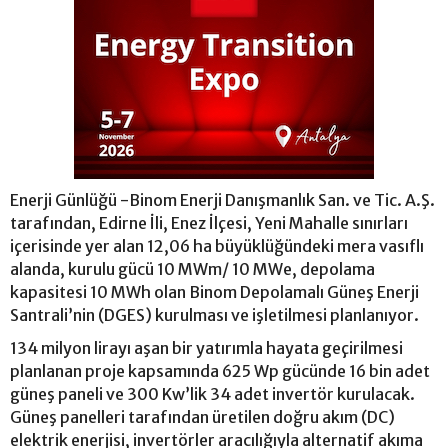
Enerji Günlüğü -Binom Enerji Danışmanlık San. ve Tic. A.Ş.
tarafından, Edirne İli, Enez İlçesi, Yeni Mahalle sınırları
içerisinde yer alan 12,06 ha büyüklüğündeki mera vasıflı
alanda, kurulu gücü 10 MWm/ 10 MWe, depolama
kapasitesi 10 MWh olan Binom Depolamalı Güneş Enerji
Santrali’nin (DGES) kurulması ve işletilmesi planlanıyor.
134 milyon lirayı aşan bir yatırımla hayata geçirilmesi
planlanan proje kapsamında 625 Wp gücünde 16 bin adet
güneş paneli ve 300 Kw’lik 34 adet invertör kurulacak.
Güneş panelleri tarafından üretilen doğru akım (DC)
elektrik enerjisi, invertörler aracılığıyla alternatif akıma