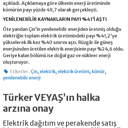
açıkladı. Açıklamaya göre ülkenin enerji üretiminde
kömürün payı yüzde 49,7 olarak gerçekleşti.
YENİLENEBİLİR KAYNAKLARIN PAYI %41’İ AŞTI
Öte yandan Çin’in yenilenebilir enerjiden üretmiş olduğu
elektriğin toplam elektrik üretimindeki payı %41,2'ye
yükselerek ilk kez %40 sınırını aştı. Rüzgâr ile güneş
enerjisinden üretilen elektrik enerjisinin payı %24,6 oldu.
Geriye kalan bölümü ise doğal gaz ve nükleer enerji
oluşturuyor.
,
,
,
,
Etiketler :
Çin
elektrik
elektrik üretimi
kömür
yenilenebilir enerji
Türker VEYAŞ’ın halka
arzına onay
Elektrik dağıtım ve perakende satış