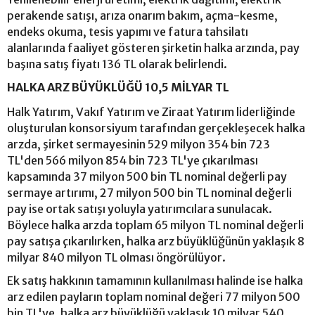
perakende satışı, arıza onarım bakım, açma-kesme,
endeks okuma, tesis yapımı ve fatura tahsilatı
alanlarında faaliyet gösteren şirketin halka arzında, pay
başına satış fiyatı 136 TL olarak belirlendi.
HALKA ARZ BÜYÜKLÜĞÜ 10,5 MİLYAR TL
Halk Yatırım, Vakıf Yatırım ve Ziraat Yatırım liderliğinde
oluşturulan konsorsiyum tarafından gerçekleşecek halka
arzda, şirket sermayesinin 529 milyon 354 bin 723
TL'den 566 milyon 854 bin 723 TL'ye çıkarılması
kapsamında 37 milyon 500 bin TL nominal değerli pay
sermaye artırımı, 27 milyon 500 bin TL nominal değerli
pay ise ortak satışı yoluyla yatırımcılara sunulacak.
Böylece halka arzda toplam 65 milyon TL nominal değerli
pay satışa çıkarılırken, halka arz büyüklüğünün yaklaşık 8
milyar 840 milyon TL olması öngörülüyor.
Ek satış hakkının tamamının kullanılması halinde ise halka
arz edilen payların toplam nominal değeri 77 milyon 500
bin TL'ye, halka arz büyüklüğü yaklaşık 10 milyar 540