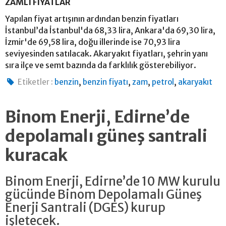
ZAMLI FİYATLAR
Yapılan fiyat artışının ardından benzin fiyatları
İstanbul’da İstanbul'da 68,33 lira, Ankara'da 69,30 lira,
İzmir'de 69,58 lira, doğu illerinde ise 70,93 lira
seviyesinden satılacak. Akaryakıt fiyatları, şehrin yanı
sıra ilçe ve semt bazında da farklılık gösterebiliyor.
,
,
,
,
Etiketler :
benzin
benzin fiyatı
zam
petrol
akaryakıt
Binom Enerji, Edirne’de
depolamalı güneş santrali
kuracak
Binom Enerji, Edirne’de 10 MW kurulu
gücünde Binom Depolamalı Güneş
Enerji Santrali (DGES) kurup
işletecek.