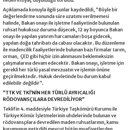
Açıklamada konuyla ilgili şunlar kaydedildi, “Böyle bir
değerlendirme sonunda süre uzatımı verilmemesi
halinde, Bakan onayı ile işletme faaliyetinde bulunulan
ruhsat hukuksuz duruma düşecek, 12 ay boyunca Bakan
onayı ile yapılan yatırım harcamaları boşa gidecek,
yapılan doğa tahribatı da cabası olacaktır. Bu düzenleme
ile madencilik faaliyetlerinde bulunan bazı firmalar tarım,
orman, ÇED gibi hiçbir izin alınmasını beklemeksizin
çalışmalarına devam edecektir. Bakan onayı, işletme için
gerekli her türlü yasal mevzuatın ve işlemin önüne
geçirilmektedir. Hukuk devletinde bu durum kabul
edilebilir değildir”.
“TTK VE TKİ’NİN HER TÜRLÜ AYRICALIĞI
RÖDOVANSÇILARA DEVREDİLİYOR”
Teklifin 4. maddesiyle Türkiye Taşkömürü Kurumu ile
Türkiye Kömür İşletmelerinin uhdelerinde bulunan ve
rödovansçılara devredilen maden ruhsatlarının, kamu
kurumunun getirdiği mevcut bütün muafiyetlerden