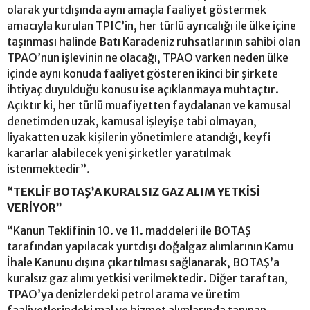
olarak yurtdışında aynı amaçla faaliyet göstermek
amacıyla kurulan TPIC’in, her türlü ayrıcalığı ile ülke içine
taşınması halinde Batı Karadeniz ruhsatlarının sahibi olan
TPAO’nun işlevinin ne olacağı, TPAO varken neden ülke
içinde aynı konuda faaliyet gösteren ikinci bir şirkete
ihtiyaç duyulduğu konusu ise açıklanmaya muhtaçtır.
Açıktır ki, her türlü muafiyetten faydalanan ve kamusal
denetimden uzak, kamusal işleyişe tabi olmayan,
liyakatten uzak kişilerin yönetimlere atandığı, keyfi
kararlar alabilecek yeni şirketler yaratılmak
istenmektedir”.
“TEKLİF BOTAŞ’A KURALSIZ GAZ ALIM YETKİSİ
VERİYOR”
“Kanun Teklifinin 10. ve 11. maddeleri ile BOTAŞ
tarafından yapılacak yurtdışı doğalgaz alımlarının Kamu
İhale Kanunu dışına çıkartılması sağlanarak, BOTAŞ’a
kuralsız gaz alımı yetkisi verilmektedir. Diğer taraftan,
TPAO’ya denizlerdeki petrol arama ve üretim
faaliyetlerindeki mal ve hizmet alımlarında tanınan