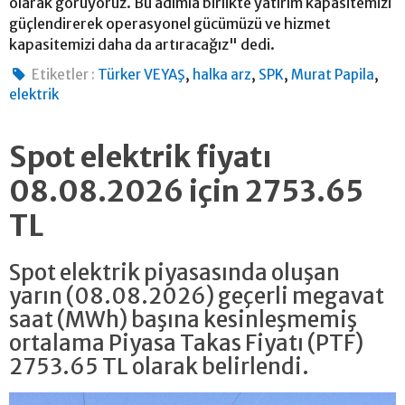
olarak görüyoruz. Bu adımla birlikte yatırım kapasitemizi
güçlendirerek operasyonel gücümüzü ve hizmet
kapasitemizi daha da artıracağız" dedi.
,
,
,
,
Etiketler :
Türker VEYAŞ
halka arz
SPK
Murat Papila
elektrik
Spot elektrik fiyatı
08.08.2026 için 2753.65
TL
Spot elektrik piyasasında oluşan
yarın (08.08.2026) geçerli megavat
saat (MWh) başına kesinleşmemiş
ortalama Piyasa Takas Fiyatı (PTF)
2753.65 TL olarak belirlendi.