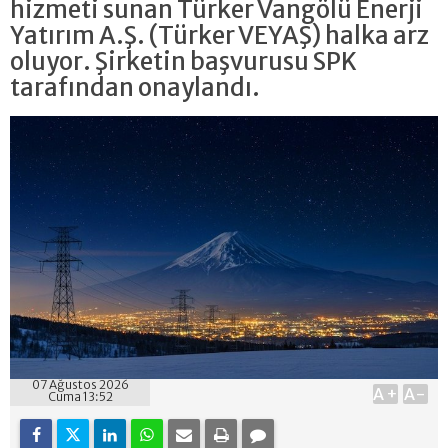
hizmeti sunan Türker Vangölü Enerji
Yatırım A.Ş. (Türker VEYAŞ) halka arz
oluyor. Şirketin başvurusu SPK
tarafından onaylandı.
07 Ağustos 2026
A+
A-
Cuma 13:52