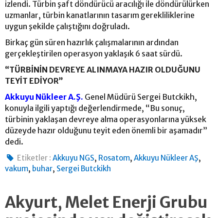
izlendi. Türbin şaft döndürücü aracılığı ile döndürülürken
uzmanlar, türbin kanatlarının tasarım gerekliliklerine
uygun şekilde çalıştığını doğruladı.
Birkaç gün süren hazırlık çalışmalarının ardından
gerçekleştirilen operasyon yaklaşık 6 saat sürdü.
“TÜRBİNİN DEVREYE ALINMAYA HAZIR OLDUĞUNU
TEYİT EDİYOR”
Akkuyu Nükleer A.Ş.
Genel Müdürü Sergei Butckikh,
konuyla ilgili yaptığı değerlendirmede, “Bu sonuç,
türbinin yaklaşan devreye alma operasyonlarına yüksek
düzeyde hazır olduğunu teyit eden önemli bir aşamadır”
dedi.
,
,
,
Etiketler :
Akkuyu NGS
Rosatom
Akkuyu Nükleer AŞ
,
,
vakum
buhar
Sergei Butckikh
Akyurt, Melet Enerji Grubu