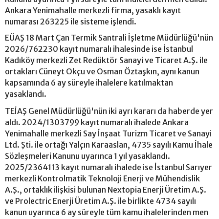
Ankara Yenimahalle merkezli firma, yasaklı kayıt
numarası 263225 ile sisteme işlendi.
EÜAŞ 18 Mart Çan Termik Santrali İşletme Müdürlüğü'nün
2026/762230 kayıt numaralı ihalesinde ise İstanbul
Kadıköy merkezli Zet Redüktör Sanayi ve Ticaret A.Ş. ile
ortakları Cüneyt Okçu ve Osman Öztaşkın, aynı kanun
kapsamında 6 ay süreyle ihalelere katılmaktan
yasaklandı.
TEİAŞ Genel Müdürlüğü'nün iki ayrı kararı da haberde yer
aldı. 2024/1303799 kayıt numaralı ihalede Ankara
Yenimahalle merkezli Say İnşaat Turizm Ticaret ve Sanayi
Ltd. Şti. ile ortağı Yalçın Karaaslan, 4735 sayılı Kamu İhale
Sözleşmeleri Kanunu uyarınca 1 yıl yasaklandı.
2025/2364113 kayıt numaralı ihalede ise İstanbul Sarıyer
merkezli Kontrolmatik Teknoloji Enerji ve Mühendislik
A.Ş., ortaklık ilişkisi bulunan Nextopia Enerji Üretim A.Ş.
ve Prolectric Enerji Üretim A.Ş. ile birlikte 4734 sayılı
kanun uyarınca 6 ay süreyle tüm kamu ihalelerinden men