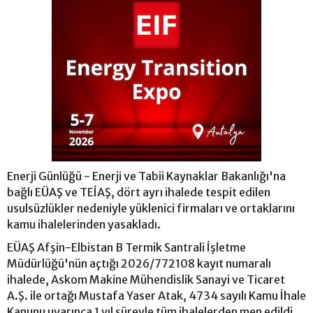
Enerji Günlüğü - Enerji ve Tabii Kaynaklar Bakanlığı'na
bağlı EÜAŞ ve TEİAŞ, dört ayrı ihalede tespit edilen
usulsüzlükler nedeniyle yüklenici firmaları ve ortaklarını
kamu ihalelerinden yasakladı.
EÜAŞ Afşin-Elbistan B Termik Santrali İşletme
Müdürlüğü'nün açtığı 2026/772108 kayıt numaralı
ihalede, Askom Makine Mühendislik Sanayi ve Ticaret
A.Ş. ile ortağı Mustafa Yaser Atak, 4734 sayılı Kamu İhale
Kanunu uyarınca 1 yıl süreyle tüm ihalelerden men edildi.