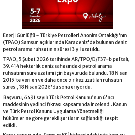
Enerji Günlüğü - Türkiye Petrolleri Anonim Ortaklığı'nın
(TPAO) Samsun açıklarında Karadeniz'de bulunan deniz
petrol arama ruhsatının süresi 3 yıl uzatıldı.
TPAO, 5 Şubat 2026 tarihinde AR/TPO/D/F37-b paftalı,
39.414 hektarlık deniz sahasındaki petrol arama
ruhsatının süre uzatımı için başvuruda bulundu. 18 Nisan
2015'te verilen ve daha önce bir kez uzatılan ruhsatın
süresi, 18 Nisan 2026'da sona eriyordu.
Başvuru, 6491 sayılı Türk Petrol Kanunu'nun 6'ncı
maddesinin yedinci fıkrası kapsamında incelendi. Kanun
ve Türk Petrol Kanunu Uygulama Yönetmeliği
hükümlerine göre gerekli şartların sağlandığı tespit
edildi.
Karar sonucunda, Samsun KSİ bölgesindeki söz konusu