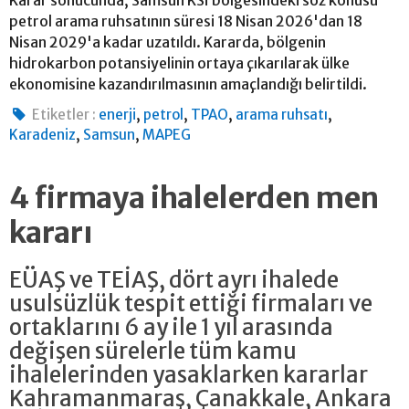
petrol arama ruhsatının süresi 18 Nisan 2026'dan 18
Nisan 2029'a kadar uzatıldı. Kararda, bölgenin
hidrokarbon potansiyelinin ortaya çıkarılarak ülke
ekonomisine kazandırılmasının amaçlandığı belirtildi.
,
,
,
,
Etiketler :
enerji
petrol
TPAO
arama ruhsatı
,
,
Karadeniz
Samsun
MAPEG
4 firmaya ihalelerden men
kararı
EÜAŞ ve TEİAŞ, dört ayrı ihalede
usulsüzlük tespit ettiği firmaları ve
ortaklarını 6 ay ile 1 yıl arasında
değişen sürelerle tüm kamu
ihalelerinden yasaklarken kararlar
Kahramanmaraş, Çanakkale, Ankara