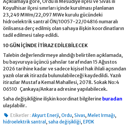
Açıklamaya göre, Ordu ili Mesudiye ilçesi ve Sivas ili
Koyulhisar ilçesi sınırları içinde kurulması planlanan
23,249 MWm/22,097 MWe kurulu gücündeki
hidroelektrik santral ÖN/10057-22/04816 numaralı
önlisansa derç edilmiş olan sahaya ilişkin koordinatların
tadil edilmesi talep edildi.
10 GÜN İÇİNDE İTİRAZ EDİLEBİLECEK
Talebin değerlendirmeye alındığı belirtilen açıklamada,
bu başvuruya üçüncü şahıslar tarafından 15 Ağustos
2026 tarihine kadar ve sadece kişisel hak ihlali açısından
yazılı olarak itirazda bulunulabileceği kaydedildi. Yazılı
itirazlar Mustafa Kemal Mahallesi, 2078. Sokak No:4
06510 Çankaya/Ankara adresine yapılabilecek.
Saha değişikliğine ilişkin koordinat bilgilerine
buradan
ulaşılabilir.
,
,
,
,
Etiketler :
Akyurt Enerji
Ordu
Sivas
Melet Irmağı
,
,
hidroelektrik santral
saha değişikliği
EPDK