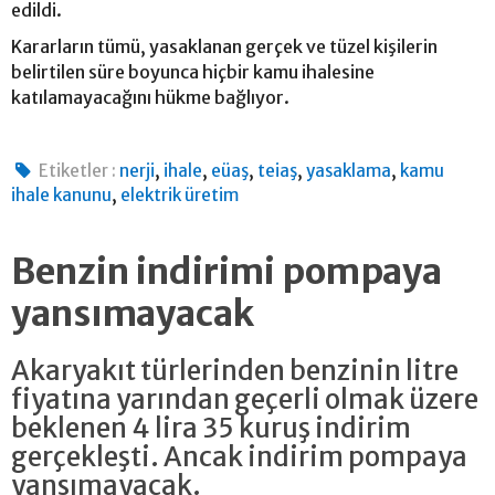
edildi.
Kararların tümü, yasaklanan gerçek ve tüzel kişilerin
belirtilen süre boyunca hiçbir kamu ihalesine
katılamayacağını hükme bağlıyor.
,
,
,
,
,
Etiketler :
nerji
ihale
eüaş
teiaş
yasaklama
kamu
,
ihale kanunu
elektrik üretim
Benzin indirimi pompaya
yansımayacak
Akaryakıt türlerinden benzinin litre
fiyatına yarından geçerli olmak üzere
beklenen 4 lira 35 kuruş indirim
gerçekleşti. Ancak indirim pompaya
yansımayacak.