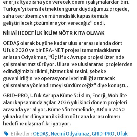
enerji altyapısına yön verecek önemli çalışmalardan biri.
Türkiye’yi temsil etmekten gurur duyduğumuz projede,
saha tecrübemiz ve mühendislik kapasitemizle
geliştirilecek çözümlere yön vereceğiz” dedi.
NİHAİ HEDEF İLK İKLİM NÖTR KITA OLMAK
OEDAŞ olarak bugüne kadar uluslararası alanda dört
Ufuk 2020 ve bir ERA-NET projesi tamamladıklarını
anlatan Odyakmaz, “Üç Ufuk Avrupa projesi üzerinde
çalışmalarımız sürüyor. Ulusal ve uluslararası projelerden
edindiğimiz birikimi; hizmet kalitesini, şebeke
güvenilirliğini ve operasyonel verimliliği artıracak
çalışmalara yönlendirmeyi sürdüreceğiz” diye konuştu.
GRID-PRO, Ufuk Avrupa Küme 5: İklim, Enerji, Mobilite
alanı kapsamında açılan 2026 yılı ikinci dönem projeleri
arasında yer alıyor. Küme 5’in temelinde, AB’nin 2050
yılına kadar dünyanın ilk iklim nötr ana karası olması
hedefine ulaşma fikri yatıyor.
,
,
,
Etiketler :
OEDAŞ
Necmi Odyakmaz
GRID-PRO
Ufuk