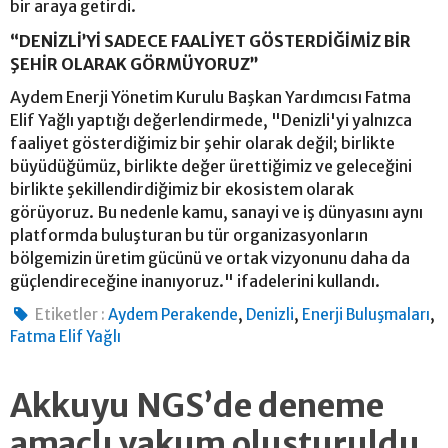
bir araya getirdi.
“DENİZLİ’Yİ SADECE FAALİYET GÖSTERDİĞİMİZ BİR
ŞEHİR OLARAK GÖRMÜYORUZ”
Aydem Enerji Yönetim Kurulu Başkan Yardımcısı Fatma
Elif Yağlı yaptığı değerlendirmede, "Denizli'yi yalnızca
faaliyet gösterdiğimiz bir şehir olarak değil; birlikte
büyüdüğümüz, birlikte değer ürettiğimiz ve geleceğini
birlikte şekillendirdiğimiz bir ekosistem olarak
görüyoruz. Bu nedenle kamu, sanayi ve iş dünyasını aynı
platformda buluşturan bu tür organizasyonların
bölgemizin üretim gücünü ve ortak vizyonunu daha da
güçlendireceğine inanıyoruz." ifadelerini kullandı.
,
,
,
Etiketler :
Aydem Perakende
Denizli
Enerji Buluşmaları
Fatma Elif Yağlı
Akkuyu NGS’de deneme
amaçlı vakum oluşturuldu