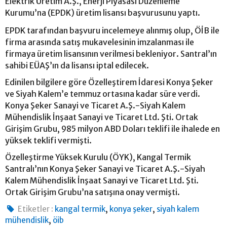
Elektrik Üretim A.Ş., Enerji Piyasası Düzenleme
Kurumu’na (EPDK) üretim lisansı başvurusunu yaptı.
EPDK tarafından başvuru incelemeye alınmış olup, ÖİB ile
firma arasında satış mukavelesinin imzalanması ile
firmaya üretim lisansının verilmesi bekleniyor. Santral’ın
sahibi EÜAŞ’ın da lisansı iptal edilecek.
Edinilen bilgilere göre Özelleştirem İdaresi Konya Şeker
ve Siyah Kalem’e temmuz ortasına kadar süre verdi.
Konya Şeker Sanayi ve Ticaret A.Ş.-Siyah Kalem
Mühendislik İnşaat Sanayi ve Ticaret Ltd. Şti. Ortak
Girişim Grubu, 985 milyon ABD Doları teklifi ile ihalede en
yüksek teklifi vermişti.
Özelleştirme Yüksek Kurulu (ÖYK), Kangal Termik
Santralı’nın Konya Şeker Sanayi ve Ticaret A.Ş.-Siyah
Kalem Mühendislik İnşaat Sanayi ve Ticaret Ltd. Şti.
Ortak Girişim Grubu’na satışına onay vermişti.
,
,
Etiketler :
kangal termik
konya şeker
siyah kalem
,
mühendislik
öib