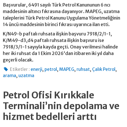
Başvurular, 6491 sayılı Türk Petrol Kanununun 6 ncı
maddesinin altıncı fıkrasına dayanıyor. MAPEG, uzatma
taleplerini Türk Petrol Kanunu Uygulama Yönetmeliğinin
14 üncü maddesinin birinci fıkrası uyarınca ilan etti.
K/N49-b paftalı ruhsata ilişkin başvuru 7918/2/1-1,
K/M49-d3,d4 paftalı ruhsata ilişkin başvuru ise
7918/3/1-1 sayıyla kayda geçti. Onay verilmesi halinde
her iki ruhsat da 1 Ekim 2026'dan itibaren iki yıl daha
geçerli olacak.
,
,
,
,
,
Etiketler :
enerji
petrol
MAPEG
ruhsat
Çalık Petrol
,
arama
uzatma
Petrol Ofisi Kırıkkale
Terminali’nin depolama ve
hizmet bedelleri arttı