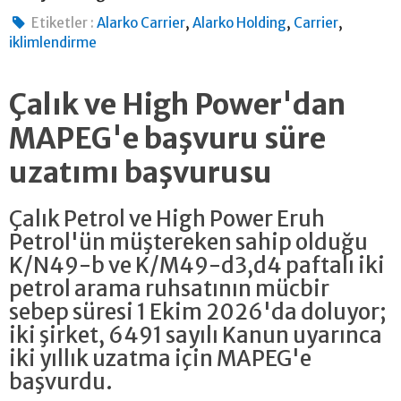
,
,
,
Etiketler :
Alarko Carrier
Alarko Holding
Carrier
iklimlendirme
Çalık ve High Power'dan
MAPEG'e başvuru süre
uzatımı başvurusu
Çalık Petrol ve High Power Eruh
Petrol'ün müştereken sahip olduğu
K/N49-b ve K/M49-d3,d4 paftalı iki
petrol arama ruhsatının mücbir
sebep süresi 1 Ekim 2026'da doluyor;
iki şirket, 6491 sayılı Kanun uyarınca
iki yıllık uzatma için MAPEG'e
başvurdu.