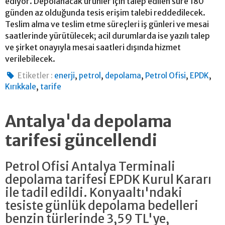
ediyor. Depolanacak ürünler için talep edilen süre 180
günden az olduğunda tesis erişim talebi reddedilecek.
Teslim alma ve teslim etme süreçleri iş günleri ve mesai
saatlerinde yürütülecek; acil durumlarda ise yazılı talep
ve şirket onayıyla mesai saatleri dışında hizmet
verilebilecek.
,
,
,
,
,
Etiketler :
enerji
petrol
depolama
Petrol Ofisi
EPDK
,
Kırıkkale
tarife
Antalya'da depolama
tarifesi güncellendi
Petrol Ofisi Antalya Terminali
depolama tarifesi EPDK Kurul Kararı
ile tadil edildi. Konyaaltı'ndaki
tesiste günlük depolama bedelleri
benzin türlerinde 3,59 TL'ye,