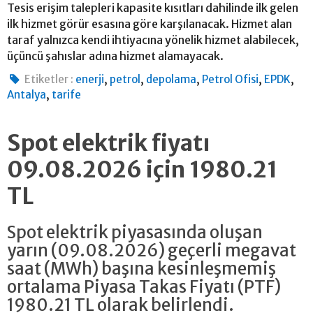
Tesis erişim talepleri kapasite kısıtları dahilinde ilk gelen
ilk hizmet görür esasına göre karşılanacak. Hizmet alan
taraf yalnızca kendi ihtiyacına yönelik hizmet alabilecek,
üçüncü şahıslar adına hizmet alamayacak.
,
,
,
,
,
Etiketler :
enerji
petrol
depolama
Petrol Ofisi
EPDK
,
Antalya
tarife
Spot elektrik fiyatı
09.08.2026 için 1980.21
TL
Spot elektrik piyasasında oluşan
yarın (09.08.2026) geçerli megavat
saat (MWh) başına kesinleşmemiş
ortalama Piyasa Takas Fiyatı (PTF)
1980.21 TL olarak belirlendi.