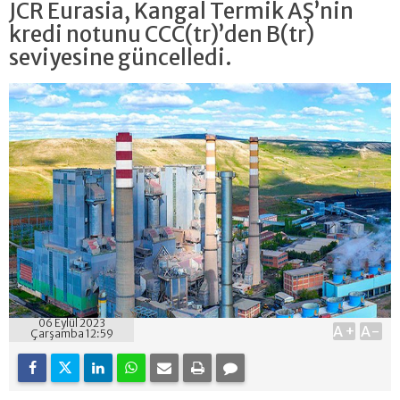
JCR Eurasia, Kangal Termik AŞ’nin
kredi notunu CCC(tr)’den B(tr)
seviyesine güncelledi.
06 Eylül 2023
A+
A-
Çarşamba 12:59