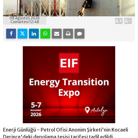
08 Ağustos 2026
A+
A-
Cumartesi 12:48
Enerji Günlüğü - Petrol Ofisi Anonim Şirketi'nin Kocaeli
Derince'deki depolama tesisi tarifesi tadil edildi.