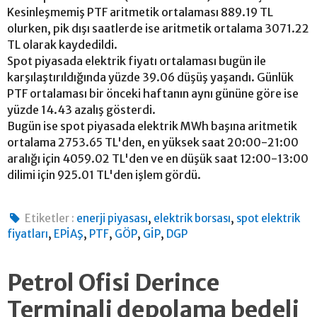
Kesinleşmemiş PTF aritmetik ortalaması 889.19 TL
olurken, pik dışı saatlerde ise aritmetik ortalama 3071.22
TL olarak kaydedildi.
Spot piyasada elektrik fiyatı ortalaması bugün ile
karşılaştırıldığında yüzde 39.06 düşüş yaşandı. Günlük
PTF ortalaması bir önceki haftanın aynı gününe göre ise
yüzde 14.43 azalış gösterdi.
Bugün ise spot piyasada elektrik MWh başına aritmetik
ortalama 2753.65 TL'den, en yüksek saat 20:00-21:00
aralığı için 4059.02 TL'den ve en düşük saat 12:00-13:00
dilimi için 925.01 TL'den işlem gördü.
,
,
Etiketler :
enerji piyasası
elektrik borsası
spot elektrik
,
,
,
,
,
fiyatları
EPİAŞ
PTF
GÖP
GİP
DGP
Petrol Ofisi Derince
Terminali depolama bedeli