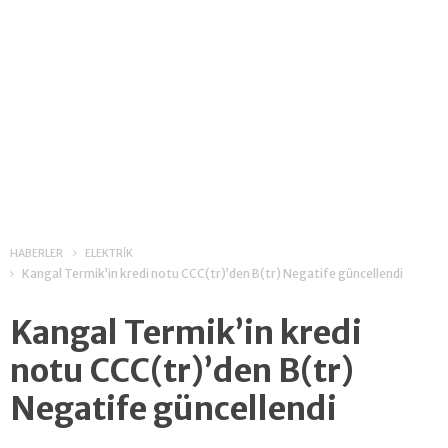
HABERLER
ELEKTRİK
Kangal Termik’in kredi notu CCC(tr)’den B(tr) Negatife güncellendi
Kangal Termik’in kredi
notu CCC(tr)’den B(tr)
Negatife güncellendi