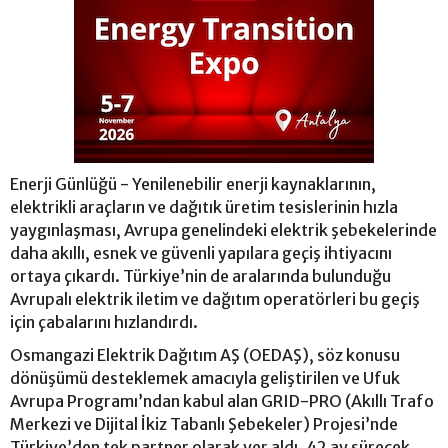
Enerji Günlüğü - Yenilenebilir enerji kaynaklarının,
elektrikli araçların ve dağıtık üretim tesislerinin hızla
yaygınlaşması, Avrupa genelindeki elektrik şebekelerinde
daha akıllı, esnek ve güvenli yapılara geçiş ihtiyacını
ortaya çıkardı. Türkiye’nin de aralarında bulunduğu
Avrupalı elektrik iletim ve dağıtım operatörleri bu geçiş
için çabalarını hızlandırdı.
Osmangazi Elektrik Dağıtım AŞ (OEDAŞ), söz konusu
dönüşümü desteklemek amacıyla geliştirilen ve Ufuk
Avrupa Programı’ndan kabul alan GRID-PRO (Akıllı Trafo
Merkezi ve Dijital İkiz Tabanlı Şebekeler) Projesi’nde
Türkiye’den tek partner olarak yer aldı. 42 ay sürecek