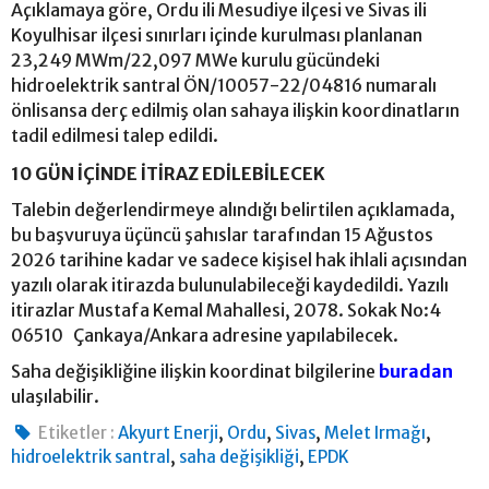
Açıklamaya göre, Ordu ili Mesudiye ilçesi ve Sivas ili
Koyulhisar ilçesi sınırları içinde kurulması planlanan
23,249 MWm/22,097 MWe kurulu gücündeki
hidroelektrik santral ÖN/10057-22/04816 numaralı
önlisansa derç edilmiş olan sahaya ilişkin koordinatların
tadil edilmesi talep edildi.
10 GÜN İÇİNDE İTİRAZ EDİLEBİLECEK
Talebin değerlendirmeye alındığı belirtilen açıklamada,
bu başvuruya üçüncü şahıslar tarafından 15 Ağustos
2026 tarihine kadar ve sadece kişisel hak ihlali açısından
yazılı olarak itirazda bulunulabileceği kaydedildi. Yazılı
itirazlar Mustafa Kemal Mahallesi, 2078. Sokak No:4
06510 Çankaya/Ankara adresine yapılabilecek.
Saha değişikliğine ilişkin koordinat bilgilerine
buradan
ulaşılabilir.
,
,
,
,
Etiketler :
Akyurt Enerji
Ordu
Sivas
Melet Irmağı
,
,
hidroelektrik santral
saha değişikliği
EPDK