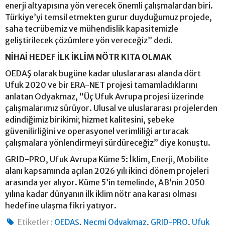
enerji altyapısına yön verecek önemli çalışmalardan biri.
Türkiye’yi temsil etmekten gurur duyduğumuz projede,
saha tecrübemiz ve mühendislik kapasitemizle
geliştirilecek çözümlere yön vereceğiz” dedi.
NİHAİ HEDEF İLK İKLİM NÖTR KITA OLMAK
OEDAŞ olarak bugüne kadar uluslararası alanda dört
Ufuk 2020 ve bir ERA-NET projesi tamamladıklarını
anlatan Odyakmaz, “Üç Ufuk Avrupa projesi üzerinde
çalışmalarımız sürüyor. Ulusal ve uluslararası projelerden
edindiğimiz birikimi; hizmet kalitesini, şebeke
güvenilirliğini ve operasyonel verimliliği artıracak
çalışmalara yönlendirmeyi sürdüreceğiz” diye konuştu.
GRID-PRO, Ufuk Avrupa Küme 5: İklim, Enerji, Mobilite
alanı kapsamında açılan 2026 yılı ikinci dönem projeleri
arasında yer alıyor. Küme 5’in temelinde, AB’nin 2050
yılına kadar dünyanın ilk iklim nötr ana karası olması
hedefine ulaşma fikri yatıyor.
,
,
,
Etiketler :
OEDAŞ
Necmi Odyakmaz
GRID-PRO
Ufuk