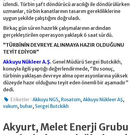
izlendi. Türbin şaft döndürücü aracılığı ile döndürülürken
uzmanlar, türbin kanatlarının tasarım gerekliliklerine
uygun şekilde çalıştığını doğruladı.
Birkaç gün süren hazırlık çalışmalarının ardından
gerçekleştirilen operasyon yaklaşık 6 saat sürdü.
“TÜRBİNİN DEVREYE ALINMAYA HAZIR OLDUĞUNU
TEYİT EDİYOR”
Akkuyu Nükleer A.Ş.
Genel Müdürü Sergei Butckikh,
konuyla ilgili yaptığı değerlendirmede, “Bu sonuç,
türbinin yaklaşan devreye alma operasyonlarına yüksek
düzeyde hazır olduğunu teyit eden önemli bir aşamadır”
dedi.
,
,
,
Etiketler :
Akkuyu NGS
Rosatom
Akkuyu Nükleer AŞ
,
,
vakum
buhar
Sergei Butckikh
Akyurt, Melet Enerji Grubu