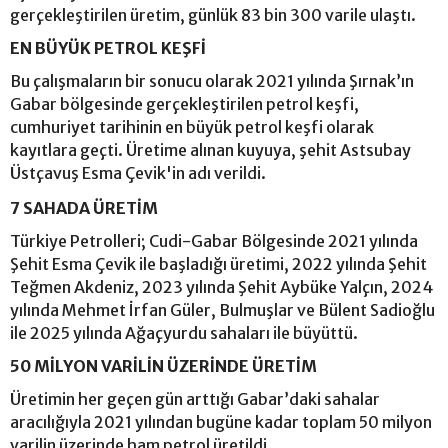
gerçekleştirilen üretim, günlük 83 bin 300 varile ulaştı.
EN BÜYÜK PETROL KEŞFİ
Bu çalışmaların bir sonucu olarak 2021 yılında Şırnak’ın
Gabar bölgesinde gerçekleştirilen petrol keşfi,
cumhuriyet tarihinin en büyük petrol keşfi olarak
kayıtlara geçti. Üretime alınan kuyuya, şehit Astsubay
Üstçavuş Esma Çevik'in adı verildi.
7 SAHADA ÜRETİM
Türkiye Petrolleri; Cudi-Gabar Bölgesinde 2021 yılında
Şehit Esma Çevik ile başladığı üretimi, 2022 yılında Şehit
Teğmen Akdeniz, 2023 yılında Şehit Aybüke Yalçın, 2024
yılında Mehmet İrfan Güler, Bulmuşlar ve Bülent Sadioğlu
ile 2025 yılında Ağaçyurdu sahaları ile büyüttü.
50 MİLYON VARİLİN ÜZERİNDE ÜRETİM
Üretimin her geçen gün arttığı Gabar’daki sahalar
aracılığıyla 2021 yılından bugüne kadar toplam 50 milyon
varilin üzerinde ham petrol üretildi.