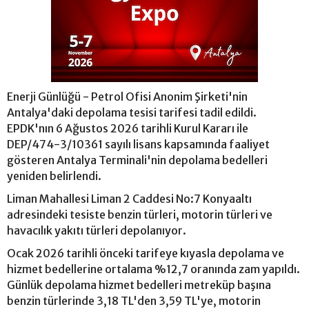
Enerji Günlüğü - Petrol Ofisi Anonim Şirketi'nin
Antalya'daki depolama tesisi tarifesi tadil edildi.
EPDK'nın 6 Ağustos 2026 tarihli Kurul Kararı ile
DEP/474-3/10361 sayılı lisans kapsamında faaliyet
gösteren Antalya Terminali'nin depolama bedelleri
yeniden belirlendi.
Liman Mahallesi Liman 2 Caddesi No:7 Konyaaltı
adresindeki tesiste benzin türleri, motorin türleri ve
havacılık yakıtı türleri depolanıyor.
Ocak 2026 tarihli önceki tarifeye kıyasla depolama ve
hizmet bedellerine ortalama %12,7 oranında zam yapıldı.
Günlük depolama hizmet bedelleri metreküp başına
benzin türlerinde 3,18 TL'den 3,59 TL'ye, motorin