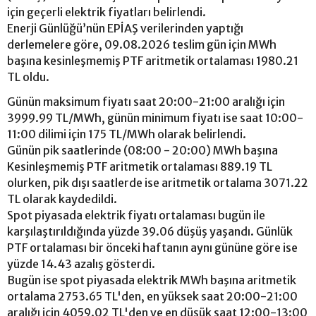
için geçerli elektrik fiyatları belirlendi.
Enerji Günlüğü’nün EPİAŞ verilerinden yaptığı
derlemelere göre, 09.08.2026 teslim gün için MWh
başına kesinleşmemiş PTF aritmetik ortalaması 1980.21
TL oldu.
Günün maksimum fiyatı saat 20:00-21:00 aralığı için
3999.99 TL/MWh, günün minimum fiyatı ise saat 10:00-
11:00 dilimi için 175 TL/MWh olarak belirlendi.
Günün pik saatlerinde (08:00 - 20:00) MWh başına
Kesinleşmemiş PTF aritmetik ortalaması 889.19 TL
olurken, pik dışı saatlerde ise aritmetik ortalama 3071.22
TL olarak kaydedildi.
Spot piyasada elektrik fiyatı ortalaması bugün ile
karşılaştırıldığında yüzde 39.06 düşüş yaşandı. Günlük
PTF ortalaması bir önceki haftanın aynı gününe göre ise
yüzde 14.43 azalış gösterdi.
Bugün ise spot piyasada elektrik MWh başına aritmetik
ortalama 2753.65 TL'den, en yüksek saat 20:00-21:00
aralığı için 4059.02 TL'den ve en düşük saat 12:00-13:00