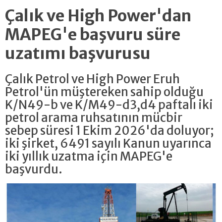
Çalık ve High Power'dan
MAPEG'e başvuru süre
uzatımı başvurusu
Çalık Petrol ve High Power Eruh
Petrol'ün müştereken sahip olduğu
K/N49-b ve K/M49-d3,d4 paftalı iki
petrol arama ruhsatının mücbir
sebep süresi 1 Ekim 2026'da doluyor;
iki şirket, 6491 sayılı Kanun uyarınca
iki yıllık uzatma için MAPEG'e
başvurdu.