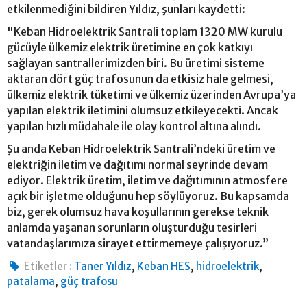
etkilenmediğini bildiren Yıldız, şunları kaydetti:
"Keban Hidroelektrik Santrali toplam 1320 MW kurulu
gücüyle ülkemiz elektrik üretimine en çok katkıyı
sağlayan santrallerimizden biri. Bu üretimi sisteme
aktaran dört güç trafosunun da etkisiz hale gelmesi,
ülkemiz elektrik tüketimi ve ülkemiz üzerinden Avrupa’ya
yapılan elektrik iletimini olumsuz etkileyecekti. Ancak
yapılan hızlı müdahale ile olay kontrol altına alındı.
Şu anda Keban Hidroelektrik Santrali’ndeki üretim ve
elektriğin iletim ve dağıtımı normal seyrinde devam
ediyor. Elektrik üretim, iletim ve dağıtımının atmosfere
açık bir işletme olduğunu hep söylüyoruz. Bu kapsamda
biz, gerek olumsuz hava koşullarının gerekse teknik
anlamda yaşanan sorunların oluşturduğu tesirleri
vatandaşlarımıza sirayet ettirmemeye çalışıyoruz.”
,
,
,
Etiketler :
Taner Yıldız
Keban HES
hidroelektrik
,
patalama
güç trafosu