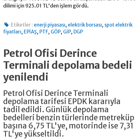
dilimi için 925.01 TL'den işlem gördü.
,
,
Etiketler :
enerji piyasası
elektrik borsası
spot elektrik
,
,
,
,
,
fiyatları
EPİAŞ
PTF
GÖP
GİP
DGP
Petrol Ofisi Derince
Terminali depolama bedeli
yenilendi
Petrol Ofisi Derince Terminali
depolama tarifesi EPDK kararıyla
tadil edildi. Günlük depolama
bedelleri benzin türlerinde metreküp
başına 6,75 TL'ye, motorinde ise 7,31
TL'ye yükseltildi.