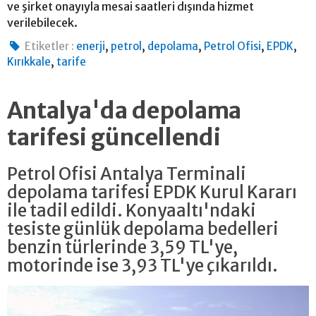
ve şirket onayıyla mesai saatleri dışında hizmet
verilebilecek.
,
,
,
,
,
Etiketler :
enerji
petrol
depolama
Petrol Ofisi
EPDK
,
Kırıkkale
tarife
Antalya'da depolama
tarifesi güncellendi
Petrol Ofisi Antalya Terminali
depolama tarifesi EPDK Kurul Kararı
ile tadil edildi. Konyaaltı'ndaki
tesiste günlük depolama bedelleri
benzin türlerinde 3,59 TL'ye,
motorinde ise 3,93 TL'ye çıkarıldı.