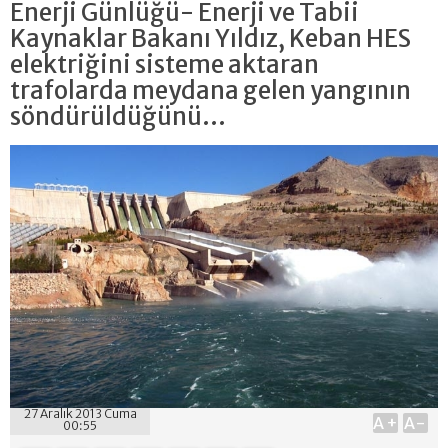
Enerji Günlüğü- Enerji ve Tabii
Kaynaklar Bakanı Yıldız, Keban HES
elektriğini sisteme aktaran
trafolarda meydana gelen yangının
söndürüldüğünü...
27 Aralık 2013 Cuma
A+
A-
00:55