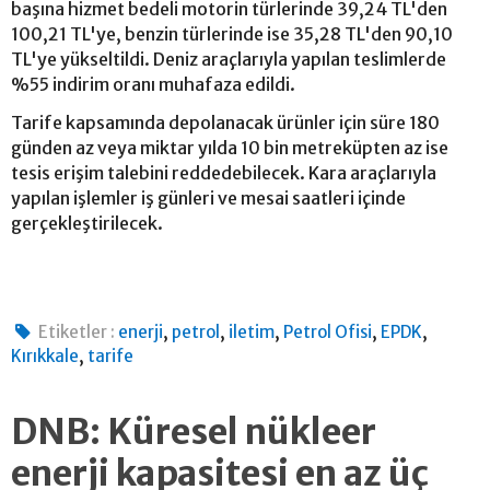
başına hizmet bedeli motorin türlerinde 39,24 TL'den
100,21 TL'ye, benzin türlerinde ise 35,28 TL'den 90,10
TL'ye yükseltildi. Deniz araçlarıyla yapılan teslimlerde
%55 indirim oranı muhafaza edildi.
Tarife kapsamında depolanacak ürünler için süre 180
günden az veya miktar yılda 10 bin metreküpten az ise
tesis erişim talebini reddedebilecek. Kara araçlarıyla
yapılan işlemler iş günleri ve mesai saatleri içinde
gerçekleştirilecek.
,
,
,
,
,
Etiketler :
enerji
petrol
iletim
Petrol Ofisi
EPDK
,
Kırıkkale
tarife
DNB: Küresel nükleer
enerji kapasitesi en az üç