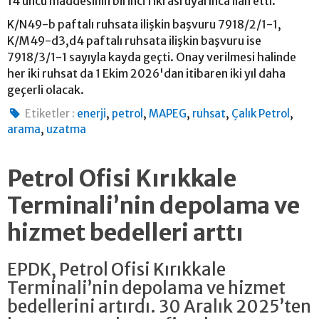
14 üncü maddesinin birinci fıkrası uyarınca ilan etti.
K/N49-b paftalı ruhsata ilişkin başvuru 7918/2/1-1,
K/M49-d3,d4 paftalı ruhsata ilişkin başvuru ise
7918/3/1-1 sayıyla kayda geçti. Onay verilmesi halinde
her iki ruhsat da 1 Ekim 2026'dan itibaren iki yıl daha
geçerli olacak.
,
,
,
,
,
Etiketler :
enerji
petrol
MAPEG
ruhsat
Çalık Petrol
,
arama
uzatma
Petrol Ofisi Kırıkkale
Terminali’nin depolama ve
hizmet bedelleri arttı
EPDK, Petrol Ofisi Kırıkkale
Terminali’nin depolama ve hizmet
bedellerini artırdı. 30 Aralık 2025’ten