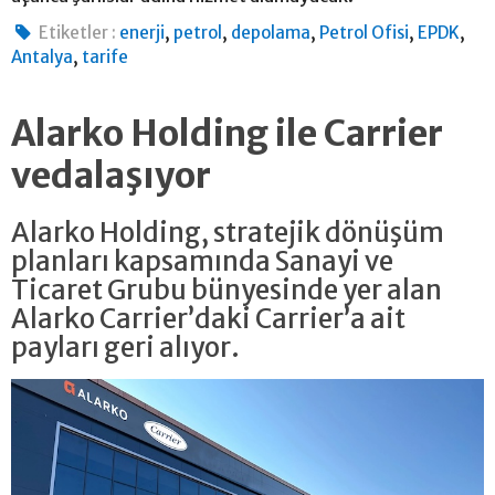
,
,
,
,
,
Etiketler :
enerji
petrol
depolama
Petrol Ofisi
EPDK
,
Antalya
tarife
Alarko Holding ile Carrier
vedalaşıyor
Alarko Holding, stratejik dönüşüm
planları kapsamında Sanayi ve
Ticaret Grubu bünyesinde yer alan
Alarko Carrier’daki Carrier’a ait
payları geri alıyor.