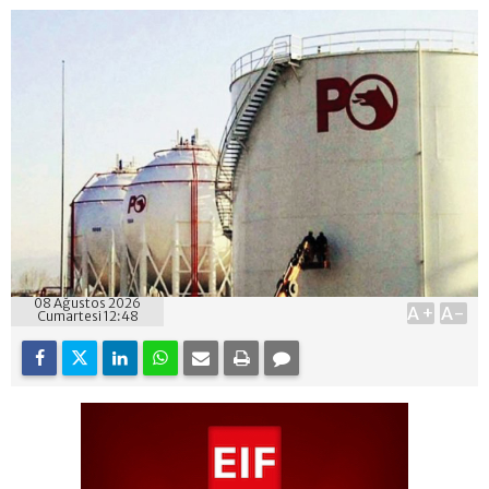
08 Ağustos 2026
A+
A-
Cumartesi 12:48