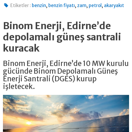
,
,
,
,
Etiketler :
benzin
benzin fiyatı
zam
petrol
akaryakıt
Binom Enerji, Edirne’de
depolamalı güneş santrali
kuracak
Binom Enerji, Edirne’de 10 MW kurulu
gücünde Binom Depolamalı Güneş
Enerji Santrali (DGES) kurup
işletecek.