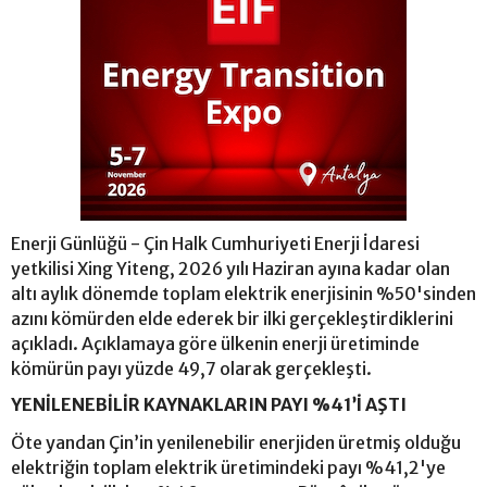
Enerji Günlüğü - Çin Halk Cumhuriyeti Enerji İdaresi
yetkilisi Xing Yiteng, 2026 yılı Haziran ayına kadar olan
altı aylık dönemde toplam elektrik enerjisinin %50'sinden
azını kömürden elde ederek bir ilki gerçekleştirdiklerini
açıkladı. Açıklamaya göre ülkenin enerji üretiminde
kömürün payı yüzde 49,7 olarak gerçekleşti.
YENİLENEBİLİR KAYNAKLARIN PAYI %41’İ AŞTI
Öte yandan Çin’in yenilenebilir enerjiden üretmiş olduğu
elektriğin toplam elektrik üretimindeki payı %41,2'ye