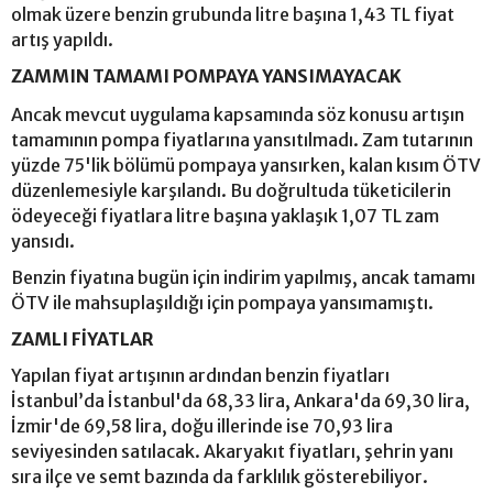
olmak üzere benzin grubunda litre başına 1,43 TL fiyat
artış yapıldı.
ZAMMIN TAMAMI POMPAYA YANSIMAYACAK
Ancak mevcut uygulama kapsamında söz konusu artışın
tamamının pompa fiyatlarına yansıtılmadı. Zam tutarının
yüzde 75'lik bölümü pompaya yansırken, kalan kısım ÖTV
düzenlemesiyle karşılandı. Bu doğrultuda tüketicilerin
ödeyeceği fiyatlara litre başına yaklaşık 1,07 TL zam
yansıdı.
Benzin fiyatına bugün için indirim yapılmış, ancak tamamı
ÖTV ile mahsuplaşıldığı için pompaya yansımamıştı.
ZAMLI FİYATLAR
Yapılan fiyat artışının ardından benzin fiyatları
İstanbul’da İstanbul'da 68,33 lira, Ankara'da 69,30 lira,
İzmir'de 69,58 lira, doğu illerinde ise 70,93 lira
seviyesinden satılacak. Akaryakıt fiyatları, şehrin yanı
sıra ilçe ve semt bazında da farklılık gösterebiliyor.