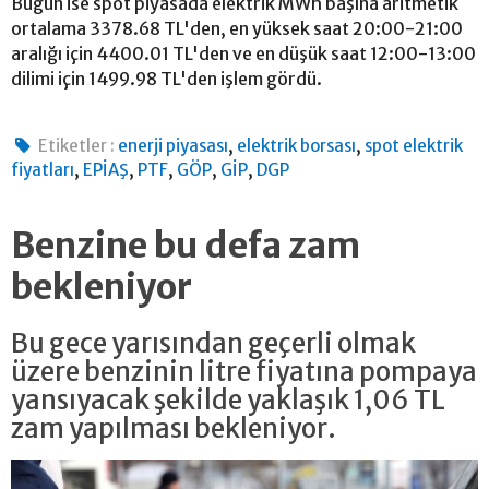
Bugün ise spot piyasada elektrik MWh başına aritmetik
ortalama 3378.68 TL'den, en yüksek saat 20:00-21:00
aralığı için 4400.01 TL'den ve en düşük saat 12:00-13:00
dilimi için 1499.98 TL'den işlem gördü.
,
,
Etiketler :
enerji piyasası
elektrik borsası
spot elektrik
,
,
,
,
,
fiyatları
EPİAŞ
PTF
GÖP
GİP
DGP
Benzine bu defa zam
bekleniyor
Bu gece yarısından geçerli olmak
üzere benzinin litre fiyatına pompaya
yansıyacak şekilde yaklaşık 1,06 TL
zam yapılması bekleniyor.