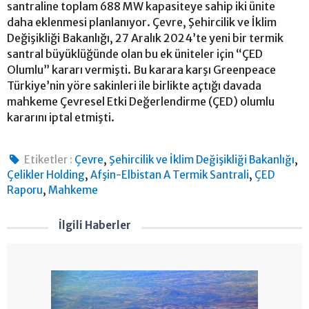
santraline toplam 688 MW kapasiteye sahip iki ünite
daha eklenmesi planlanıyor. Çevre, Şehircilik ve İklim
Değişikliği Bakanlığı, 27 Aralık 2024’te yeni bir termik
santral büyüklüğünde olan bu ek üniteler için “ÇED
Olumlu” kararı vermişti. Bu karara karşı Greenpeace
Türkiye’nin yöre sakinleri ile birlikte açtığı davada
mahkeme Çevresel Etki Değerlendirme (ÇED) olumlu
kararını iptal etmişti.
,
,
Etiketler :
Çevre
Şehircilik ve İklim Değişikliği Bakanlığı
,
,
Çelikler Holding
Afşin-Elbistan A Termik Santrali
ÇED
,
Raporu
Mahkeme
İlgili Haberler