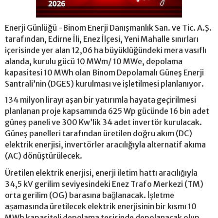
Enerji Günlüğü -Binom Enerji Danışmanlık San. ve Tic. A.Ş.
tarafından, Edirne İli, Enez İlçesi, Yeni Mahalle sınırları
içerisinde yer alan 12,06 ha büyüklüğündeki mera vasıflı
alanda, kurulu gücü 10 MWm/ 10 MWe, depolama
kapasitesi 10 MWh olan Binom Depolamalı Güneş Enerji
Santrali’nin (DGES) kurulması ve işletilmesi planlanıyor.
134 milyon lirayı aşan bir yatırımla hayata geçirilmesi
planlanan proje kapsamında 625 Wp gücünde 16 bin adet
güneş paneli ve 300 Kw’lik 34 adet invertör kurulacak.
Güneş panelleri tarafından üretilen doğru akım (DC)
elektrik enerjisi, invertörler aracılığıyla alternatif akıma
(AC) dönüştürülecek.
Üretilen elektrik enerjisi, enerji iletim hattı aracılığıyla
34,5 kV gerilim seviyesindeki Enez Trafo Merkezi (TM)
orta gerilim (OG) barasına bağlanacak. İşletme
aşamasında üretilecek elektrik enerjisinin bir kısmı 10
MWh kapasiteli depolama tesisinde depolanacak olup,