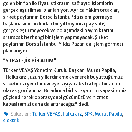
gelen bir fon ile fiyat istikrarını sağlayıcı işlemlerin
gerçekleştirilmesi planlanıyor. Ayrıca hâkim ortaklar,
şirket paylarının Borsa İstanbul'da işlem görmeye
başlamasının ardından bir yıl boyunca pay satışı
gerçekleştirmeyecek ve dolaşımdaki pay miktarını
artıracak herhangi bir işlem yapmayacak. Şirket
paylarının Borsa İstanbul Yıldız Pazar'da işlem görmesi
planlanıyor.
“STRATEJİK BİR ADIM”
Türker VEYAŞ Yönetim Kurulu Başkanı Murat Papila,
"Halka arzı, uzun yıllardır emek vererek büyüttüğümüz
şirketimizi yeni bir evreye taşıyacak stratejik bir adım
olarak görüyoruz. Bu adımla birlikte yatırım kapasitemizi
güçlendirerek operasyonel gücümüzü ve hizmet
kapasitemizi daha da artıracağız" dedi.
,
,
,
,
Etiketler :
Türker VEYAŞ
halka arz
SPK
Murat Papila
elektrik