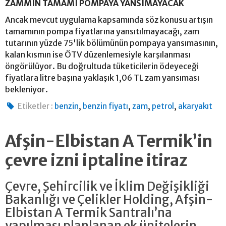
ZAMMIN TAMAMI POMPAYA YANSIMAYACAK
Ancak mevcut uygulama kapsamında söz konusu artışın
tamamının pompa fiyatlarına yansıtılmayacağı, zam
tutarının yüzde 75'lik bölümünün pompaya yansımasının,
kalan kısmın ise ÖTV düzenlemesiyle karşılanması
öngörülüyor. Bu doğrultuda tüketicilerin ödeyeceği
fiyatlara litre başına yaklaşık 1,06 TL zam yansıması
bekleniyor.
,
,
,
,
Etiketler :
benzin
benzin fiyatı
zam
petrol
akaryakıt
Afşin-Elbistan A Termik’in
çevre izni iptaline itiraz
Çevre, Şehircilik ve İklim Değişikliği
Bakanlığı ve Çelikler Holding, Afşin-
Elbistan A Termik Santralı’na
yapılması planlanan ek ünitelerin