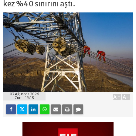
kez %40 sınırını aştı.
07 Ağustos 2026
A+
A-
Cuma 15:18