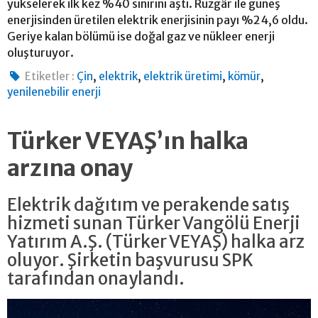
yükselerek ilk kez %40 sınırını aştı. Rüzgâr ile güneş
enerjisinden üretilen elektrik enerjisinin payı %24,6 oldu.
Geriye kalan bölümü ise doğal gaz ve nükleer enerji
oluşturuyor.
,
,
,
,
Etiketler :
Çin
elektrik
elektrik üretimi
kömür
yenilenebilir enerji
Türker VEYAŞ’ın halka
arzına onay
Elektrik dağıtım ve perakende satış
hizmeti sunan Türker Vangölü Enerji
Yatırım A.Ş. (Türker VEYAŞ) halka arz
oluyor. Şirketin başvurusu SPK
tarafından onaylandı.