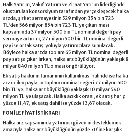
Halk Yatırım, Vakıf Yatırım ve Ziraat Yatırım liderliğinde
oluşturulan konsorsiyum tarafından gerçekleşecek halka
arzda, şirket sermayesinin 529 milyon 354 bin 723
TL'den 566 milyon 854 bin 723 TL'ye çıkarılması
kapsamında 37 milyon 500 bin TL nominal değerli pay
sermaye artırımı, 27 milyon 500 bin TL nominal değerli
pay ise ortak satışı yoluyla yatırımcılara sunulacak.
Böylece halka arzda toplam 65 milyon TL nominal değerli
pay satışa çıkarılırken, halka arz büyüklüğünün yaklaşık 8
milyar 840 milyon TL olması öngörülüyor.
Ek satış hakkının tamamının kullanılması halinde ise halka
arz edilen payların toplam nominal değeri 77 milyon 500
bin TL'ye, halka arz büyüklüğü yaklaşık 10 milyar 540
milyon TL'ye ulaşacak. Halka açıklık oranı, ek satış hariç
yüzde 11,47, ek satış dahil ise yüzde 13,67 olacak.
FON İLE FİYAT İSTİKRARI
Halka arz kapsamında yatırımcı güvenini desteklemek
amacıyla halka arz büyüklüğünün yüzde 70’ine karşılık