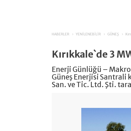
HABERLER
YENİLENEBİLİR
GÜNEŞ
Kır
Kırıkkale`de 3 M
Enerji Günlüğü – Makro 1
Güneş Enerjisi Santrali
San. ve Tic. Ltd. Şti. tar