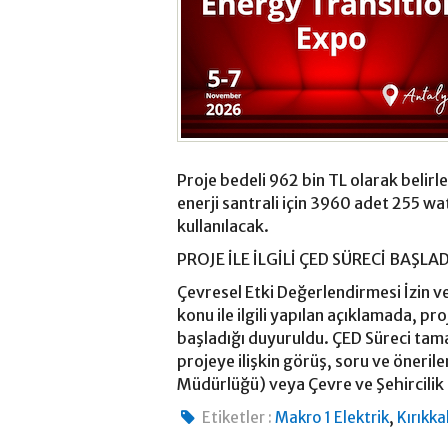
Proje bedeli 962 bin TL olarak belir
enerji santrali için 3960 adet 255 w
kullanılacak.
PROJE İLE İLGİLİ ÇED SÜRECİ BAŞLA
Çevresel Etki Değerlendirmesi İzin 
konu ile ilgili yapılan açıklamada, pro
başladığı duyuruldu. ÇED Süreci tamaml
projeye ilişkin görüş, soru ve öneriler
Müdürlüğü) veya Çevre ve Şehircilik 
,
Etiketler :
Makro 1 Elektrik
Kırıkka