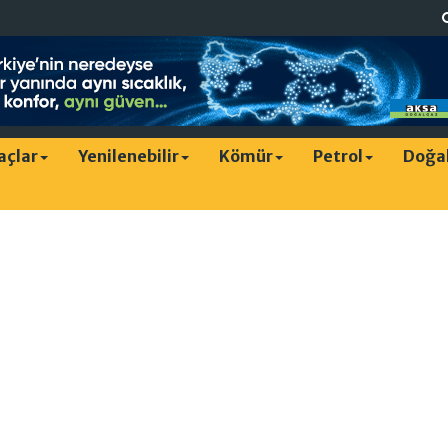
raçlar
Yenilenebilir
Kömür
Petrol
Doğa