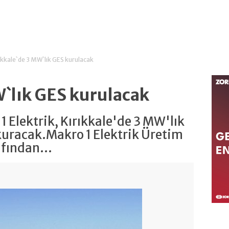
ıkkale`de 3 MW`lık GES kurulacak
W`lık GES kurulacak
 Elektrik, Kırıkkale'de 3 MW'lık
 kuracak.Makro 1 Elektrik Üretim
afından...