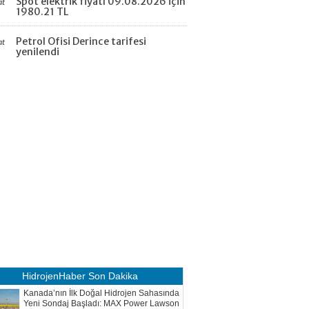
Spot elektrik fiyatı 09.08.2026 için
at
1980.21 TL
Petrol Ofisi Derince tarifesi
at
yenilendi
HidrojenHaber
Son Dakika
Kanada’nın İlk Doğal Hidrojen Sahasında
Yeni Sondaj Başladı: MAX Power Lawson