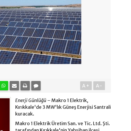
A+
A-
Enerji Günlüğü –
Makro 1 Elektrik,
Kırıkkale'de 3 MW'lık Güneş Enerjisi Santrali
kuracak.
Makro 1 Elektrik Üretim San. ve Tic. Ltd. Şti.
tarafından Kırıkkale'nin Yahşihan ilçesi