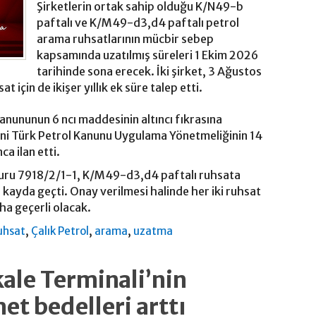
Şirketlerin ortak sahip olduğu K/N49-b
paftalı ve K/M49-d3,d4 paftalı petrol
arama ruhsatlarının mücbir sebep
kapsamında uzatılmış süreleri 1 Ekim 2026
tarihinde sona erecek. İki şirket, 3 Ağustos
at için de ikişer yıllık ek süre talep etti.
Kanununun 6 ncı maddesinin altıncı fıkrasına
ni Türk Petrol Kanunu Uygulama Yönetmeliğinin 14
ca ilan etti.
şvuru 7918/2/1-1, K/M49-d3,d4 paftalı ruhsata
a kayda geçti. Onay verilmesi halinde her iki ruhsat
aha geçerli olacak.
,
,
,
uhsat
Çalık Petrol
arama
uzatma
kale Terminali’nin
t bedelleri arttı