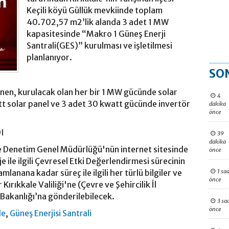
Keçili köyü Güllük mevkiinde toplam
40.702,57 m2’lik alanda 3 adet 1 MW
kapasitesinde “Makro 1 Güneş Enerji
Santrali(GES)” kurulması ve işletilmesi
planlanıyor.
SO
lenen, kurulacak olan her bir 1 MW gücünde solar
4
att solar panel ve 3 adet 30 kwatt gücünde invertör
dakika
önce
DI
39
dakika
ve Denetim Genel Müdürlüğü'nün internet sitesinde
önce
je ile ilgili Çevresel Etki Değerlendirmesi sürecinin
1 saa
anana kadar süreç ile ilgili her türlü bilgiler ve
önce
 Kırıkkale Valiliği'ne (Çevre ve Şehircilik İl
Bakanlığı’na gönderilebilecek.
3 sa
önce
,
le
Güneş Enerjisi Santrali