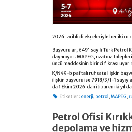
2026 tarihli dilekçeleriyle her iki ruhs
Başvurular, 6491 sayılı Türk Petrol 
dayanıyor. MAPEG, uzatma talepleri
üncü maddesinin birinci fıkrası uyarın
K/N49-b paftalı ruhsata ilişkin ba
ilişkin başvuru ise 7918/3/1-1 sayıyl
da 1 Ekim 2026'dan itibaren iki yıl d
,
,
,
Etiketler :
enerji
petrol
MAPEG
r
Petrol Ofisi Kırık
depolama ve hizme