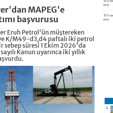
4 sa
önce
ower'dan MAPEG'e
5 sa
tımı başvurusu
önce
wer Eruh Petrol'ün müştereken
e K/M49-d3,d4 paftalı iki petrol
r sebep süresi 1 Ekim 2026'da
 sayılı Kanun uyarınca iki yıllık
aşvurdu.
1.