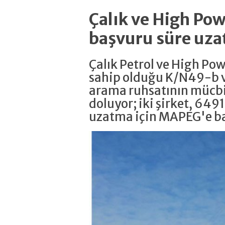
Çalık ve High P
başvuru süre uza
Çalık Petrol ve High Po
sahip olduğu K/N49-b v
arama ruhsatının mücbi
doluyor; iki şirket, 6491
uzatma için MAPEG'e b