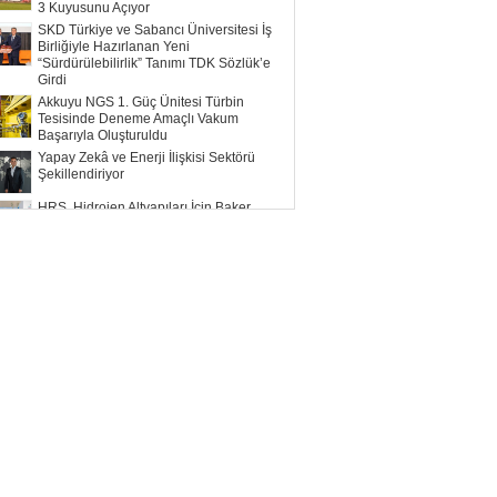
3 Kuyusunu Açıyor
SKD Türkiye ve Sabancı Üniversitesi İş
Birliğiyle Hazırlanan Yeni
“Sürdürülebilirlik” Tanımı TDK Sözlük’e
Girdi
Akkuyu NGS 1. Güç Ünitesi Türbin
Tesisinde Deneme Amaçlı Vakum
Başarıyla Oluşturuldu
Yapay Zekâ ve Enerji İlişkisi Sektörü
Şekillendiriyor
HRS, Hidrojen Altyapıları İçin Baker
Hughes ile Çalışacak