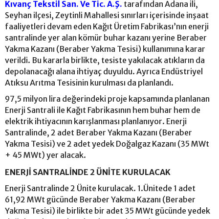
Kıvanç Tekstil San. Ve Tic. A.Ş.
tarafından Adana ili,
Seyhan ilçesi, Zeytinli Mahallesi sınırları içerisinde inşaat
faaliyetleri devam eden Kağıt Üretim Fabrikası’nın enerji
santralinde yer alan kömür buhar kazanı yerine Beraber
Yakma Kazanı (Beraber Yakma Tesisi) kullanımına karar
verildi. Bu kararla birlikte, tesiste yakılacak atıkların da
depolanacağı alana ihtiyaç duyuldu. Ayrıca Endüstriyel
Atıksu Arıtma Tesisinin kurulması da planlandı.
97,5 milyon lira değerindeki proje kapsamında planlanan
Enerji Santrali ile Kağıt Fabrikasının hem buhar hem de
elektrik ihtiyacının karışlanması planlanıyor. Enerji
Santralinde, 2 adet Beraber Yakma Kazanı (Beraber
Yakma Tesisi) ve 2 adet yedek Doğalgaz Kazanı (35 MWt
+ 45 MWt) yer alacak.
ENERJİ SANTRALİNDE 2 ÜNİTE KURULACAK
Enerji Santralinde 2 Ünite kurulacak. 1.Ünitede 1 adet
61,92 MWt gücünde Beraber Yakma Kazanı (Beraber
Yakma Tesisi) ile birlikte bir adet 35 MWt gücünde yedek