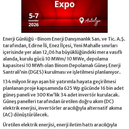
Enerji Günlüğü -Binom Enerji Danışmanlık San. ve Tic. A.Ş.
tarafından, Edirne İli, Enez İlçesi, Yeni Mahalle sınırları
içerisinde yer alan 12,06 ha büyüklüğündeki mera vasıflı
alanda, kurulu gücü 10 MWm/ 10 MWe, depolama
kapasitesi 10 MWh olan Binom Depolamalı Güneş Enerji
Santrali’nin (DGES) kurulması ve işletilmesi planlanıyor.
134 milyon lirayı aşan bir yatırımla hayata geçirilmesi
planlanan proje kapsamında 625 Wp gücünde 16 bin adet
güneş paneli ve 300 Kw’lik 34 adet invertör kurulacak.
Güneş panelleri tarafından üretilen doğru akım (DC)
elektrik enerjisi, invertörler aracılığıyla alternatif akıma
(AC) dönüştürülecek.
Üretilen elektrik enerjisi, enerji iletim hattı aracılığıyla