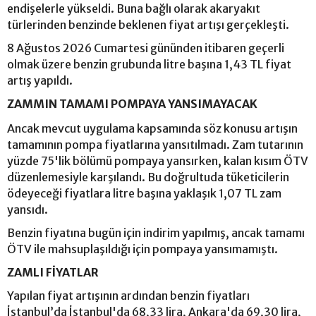
endişelerle yükseldi. Buna bağlı olarak akaryakıt
türlerinden benzinde beklenen fiyat artışı gerçekleşti.
8 Ağustos 2026 Cumartesi gününden itibaren geçerli
olmak üzere benzin grubunda litre başına 1,43 TL fiyat
artış yapıldı.
ZAMMIN TAMAMI POMPAYA YANSIMAYACAK
Ancak mevcut uygulama kapsamında söz konusu artışın
tamamının pompa fiyatlarına yansıtılmadı. Zam tutarının
yüzde 75'lik bölümü pompaya yansırken, kalan kısım ÖTV
düzenlemesiyle karşılandı. Bu doğrultuda tüketicilerin
ödeyeceği fiyatlara litre başına yaklaşık 1,07 TL zam
yansıdı.
Benzin fiyatına bugün için indirim yapılmış, ancak tamamı
ÖTV ile mahsuplaşıldığı için pompaya yansımamıştı.
ZAMLI FİYATLAR
Yapılan fiyat artışının ardından benzin fiyatları
İstanbul’da İstanbul'da 68,33 lira, Ankara'da 69,30 lira,