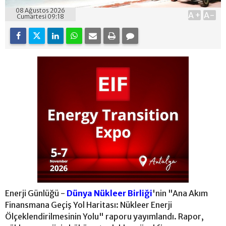
08 Ağustos 2026
A+
A-
Cumartesi 09:18
Enerji Günlüğü -
Dünya Nükleer Birliği
'nin "Ana Akım
Finansmana Geçiş Yol Haritası: Nükleer Enerji
Ölçeklendirilmesinin Yolu" raporu yayımlandı. Rapor,