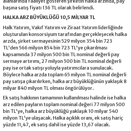
alanlarında faaliyet gösteren şirketin halka arzında, pay
başına satış fiyatı 136 TL olarak belirlendi.
HALKA ARZ BÜYÜKLÜĞÜ 10,5 MİLYAR TL
Halk Yatırım, Vakıf Yatırım ve Ziraat Yatırım liderliğinde
oluşturulan konsorsiyum tarafından gerçekleşecek halka
arzda, şirket sermayesinin 529 milyon 354 bin 723
TL'den 566 milyon 854 bin 723 TL'ye çıkarılması
kapsamında 37 milyon 500 bin TL nominal değerli pay
sermaye artırımı, 27 milyon 500 bin TL nominal değerli
pay ise ortak satışı yoluyla yatırımcılara sunulacak.
Böylece halka arzda toplam 65 milyon TL nominal değerli
pay satışa çıkarılırken, halka arz büyüklüğünün yaklaşık 8
milyar 840 milyon TL olması öngörülüyor.
Ek satış hakkının tamamının kullanılması halinde ise halka
arz edilen payların toplam nominal değeri 77 milyon 500
bin TL'ye, halka arz büyüklüğü yaklaşık 10 milyar 540
milyon TL'ye ulaşacak. Halka açıklık oranı, ek satış hariç
yüzde 11,47, ek satış dahil ise yüzde 13,67 olacak.