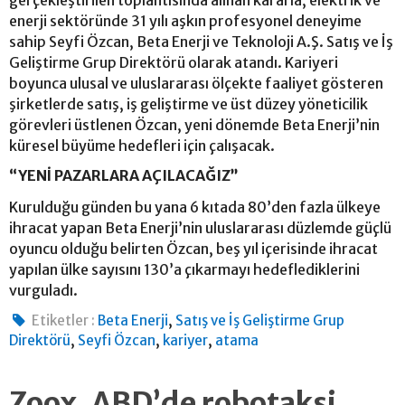
gerçekleştirilen toplantısında alınan kararla, elektrik ve
enerji sektöründe 31 yılı aşkın profesyonel deneyime
sahip Seyfi Özcan, Beta Enerji ve Teknoloji A.Ş. Satış ve İş
Geliştirme Grup Direktörü olarak atandı. Kariyeri
boyunca ulusal ve uluslararası ölçekte faaliyet gösteren
şirketlerde satış, iş geliştirme ve üst düzey yöneticilik
görevleri üstlenen Özcan, yeni dönemde Beta Enerji’nin
küresel büyüme hedefleri için çalışacak.
“YENİ PAZARLARA AÇILACAĞIZ”
Kurulduğu günden bu yana 6 kıtada 80’den fazla ülkeye
ihracat yapan Beta Enerji’nin uluslararası düzlemde güçlü
oyuncu olduğu belirten Özcan, beş yıl içerisinde ihracat
yapılan ülke sayısını 130’a çıkarmayı hedeflediklerini
vurguladı.
,
Etiketler :
Beta Enerji
Satış ve İş Geliştirme Grup
,
,
,
Direktörü
Seyfi Özcan
kariyer
atama
Zoox, ABD’de robotaksi