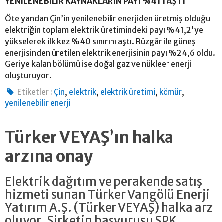
YENİLENEBİLİR KAYNAKLARIN PAYI %41’İ AŞTI
Öte yandan Çin’in yenilenebilir enerjiden üretmiş olduğu
elektriğin toplam elektrik üretimindeki payı %41,2'ye
yükselerek ilk kez %40 sınırını aştı. Rüzgâr ile güneş
enerjisinden üretilen elektrik enerjisinin payı %24,6 oldu.
Geriye kalan bölümü ise doğal gaz ve nükleer enerji
oluşturuyor.
,
,
,
,
Etiketler :
Çin
elektrik
elektrik üretimi
kömür
yenilenebilir enerji
Türker VEYAŞ’ın halka
arzına onay
Elektrik dağıtım ve perakende satış
hizmeti sunan Türker Vangölü Enerji
Yatırım A.Ş. (Türker VEYAŞ) halka arz
oluyor. Şirketin başvurusu SPK