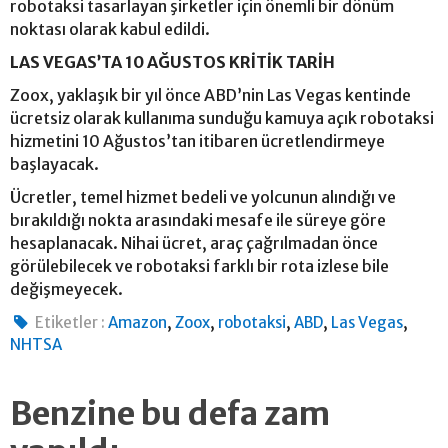
robotaksi tasarlayan şirketler için önemli bir dönüm
noktası olarak kabul edildi.
LAS VEGAS’TA 10 AĞUSTOS KRİTİK TARİH
Zoox, yaklaşık bir yıl önce ABD’nin Las Vegas kentinde
ücretsiz olarak kullanıma sunduğu kamuya açık robotaksi
hizmetini 10 Ağustos’tan itibaren ücretlendirmeye
başlayacak.
Ücretler, temel hizmet bedeli ve yolcunun alındığı ve
bırakıldığı nokta arasındaki mesafe ile süreye göre
hesaplanacak. Nihai ücret, araç çağrılmadan önce
görülebilecek ve robotaksi farklı bir rota izlese bile
değişmeyecek.
,
,
,
,
,
Etiketler :
Amazon
Zoox
robotaksi
ABD
Las Vegas
NHTSA
Benzine bu defa zam