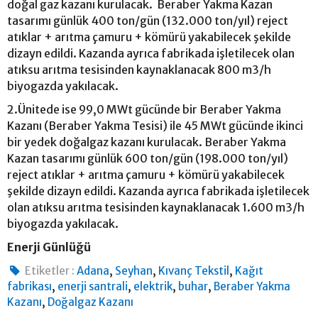
doğal gaz kazanı kurulacak. Beraber Yakma Kazan
tasarımı günlük 400 ton/gün (132.000 ton/yıl) reject
atıklar + arıtma çamuru + kömürü yakabilecek şekilde
dizayn edildi. Kazanda ayrıca fabrikada işletilecek olan
atıksu arıtma tesisinden kaynaklanacak 800 m3/h
biyogazda yakılacak.
2.Ünitede ise 99,0 MWt gücünde bir Beraber Yakma
Kazanı (Beraber Yakma Tesisi) ile 45 MWt gücünde ikinci
bir yedek doğalgaz kazanı kurulacak. Beraber Yakma
Kazan tasarımı günlük 600 ton/gün (198.000 ton/yıl)
reject atıklar + arıtma çamuru + kömürü yakabilecek
şekilde dizayn edildi. Kazanda ayrıca fabrikada işletilecek
olan atıksu arıtma tesisinden kaynaklanacak 1.600 m3/h
biyogazda yakılacak.
Enerji Günlüğü
,
,
,
Etiketler :
Adana
Seyhan
Kıvanç Tekstil
Kağıt
,
,
,
,
fabrikası
enerji santrali
elektrik
buhar
Beraber Yakma
,
Kazanı
Doğalgaz Kazanı