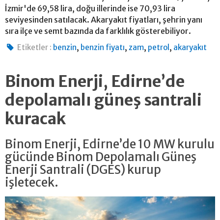
İzmir'de 69,58 lira, doğu illerinde ise 70,93 lira
seviyesinden satılacak. Akaryakıt fiyatları, şehrin yanı
sıra ilçe ve semt bazında da farklılık gösterebiliyor.
,
,
,
,
Etiketler :
benzin
benzin fiyatı
zam
petrol
akaryakıt
Binom Enerji, Edirne’de
depolamalı güneş santrali
kuracak
Binom Enerji, Edirne’de 10 MW kurulu
gücünde Binom Depolamalı Güneş
Enerji Santrali (DGES) kurup
işletecek.