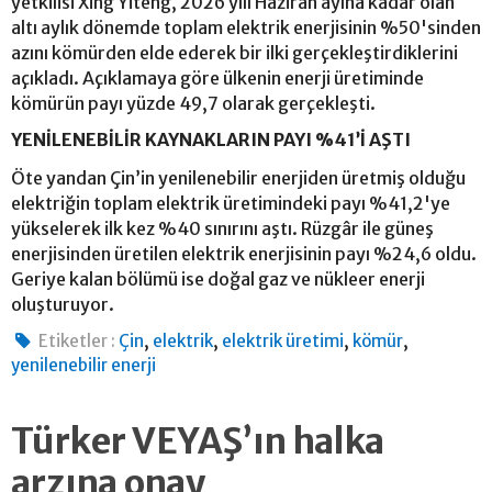
yetkilisi Xing Yiteng, 2026 yılı Haziran ayına kadar olan
altı aylık dönemde toplam elektrik enerjisinin %50'sinden
azını kömürden elde ederek bir ilki gerçekleştirdiklerini
açıkladı. Açıklamaya göre ülkenin enerji üretiminde
kömürün payı yüzde 49,7 olarak gerçekleşti.
YENİLENEBİLİR KAYNAKLARIN PAYI %41’İ AŞTI
Öte yandan Çin’in yenilenebilir enerjiden üretmiş olduğu
elektriğin toplam elektrik üretimindeki payı %41,2'ye
yükselerek ilk kez %40 sınırını aştı. Rüzgâr ile güneş
enerjisinden üretilen elektrik enerjisinin payı %24,6 oldu.
Geriye kalan bölümü ise doğal gaz ve nükleer enerji
oluşturuyor.
,
,
,
,
Etiketler :
Çin
elektrik
elektrik üretimi
kömür
yenilenebilir enerji
Türker VEYAŞ’ın halka
arzına onay