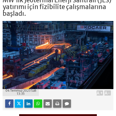
MW’lık Jeotermal Enerji Santrali (JES)
yatırımı için fizibilite çalışmalarına
başladı.
04 Temmuz 2023 Salı
A+
A-
13:35