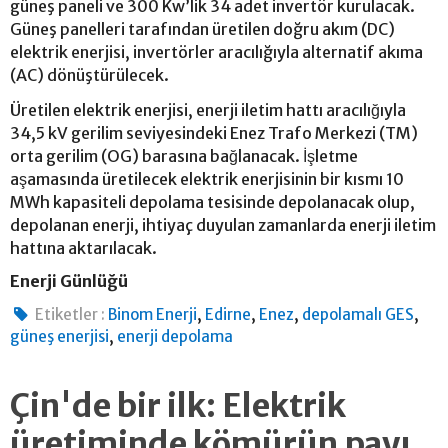
güneş paneli ve 300 Kw’lik 34 adet invertör kurulacak.
Güneş panelleri tarafından üretilen doğru akım (DC)
elektrik enerjisi, invertörler aracılığıyla alternatif akıma
(AC) dönüştürülecek.
Üretilen elektrik enerjisi, enerji iletim hattı aracılığıyla
34,5 kV gerilim seviyesindeki Enez Trafo Merkezi (TM)
orta gerilim (OG) barasına bağlanacak. İşletme
aşamasında üretilecek elektrik enerjisinin bir kısmı 10
MWh kapasiteli depolama tesisinde depolanacak olup,
depolanan enerji, ihtiyaç duyulan zamanlarda enerji iletim
hattına aktarılacak.
Enerji Günlüğü
,
,
,
,
Etiketler :
Binom Enerji
Edirne
Enez
depolamalı GES
,
güneş enerjisi
enerji depolama
Çin'de bir ilk: Elektrik
üretiminde kömürün payı