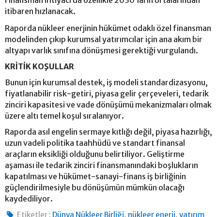
itibaren hızlanacak.
Raporda nükleer enerjinin hükümet odaklı özel finansman
modelinden çıkıp kurumsal yatırımcılar için ana akım bir
altyapı varlık sınıfına dönüşmesi gerektiği vurgulandı.
KRİTİK KOŞULLAR
Bunun için kurumsal destek, iş modeli standardizasyonu,
fiyatlanabilir risk-getiri, piyasa gelir çerçeveleri, tedarik
zinciri kapasitesi ve vade dönüşümü mekanizmaları olmak
üzere altı temel koşul sıralanıyor.
Raporda asıl engelin sermaye kıtlığı değil, piyasa hazırlığı,
uzun vadeli politika taahhüdü ve standart finansal
araçların eksikliği olduğunu belirtiliyor. Geliştirme
aşaması ile tedarik zinciri finansmanındaki boşlukların
kapatılması ve hükümet-sanayi-finans iş birliğinin
güçlendirilmesiyle bu dönüşümün mümkün olacağı
kaydediliyor.
,
,
Etiketler :
Dünya Nükleer Birliği
nükleer enerji
yatırım