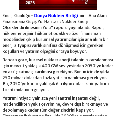
Enerji Günlüğü -
Dünya Nükleer Birliği
'nin "Ana Akım
Finansmana Geçiş Yol Haritası: Nükleer Enerji
Ölçeklendirilmesinin Yolu" raporu yayımlandı. Rapor,
nükleer enerjinin hükümet odaklı ve özel finansman
modelinden çıkıp kurumsal yatırımcılar için ana akım bir
enerji altyapısı varlık sınıfına dönüşmesi için gereken
koşulları ve yatırım ölçeğini ortaya koyuyor.
Rapora göre, küresel nükleer enerji talebinin karşılanması
için mevcut yaklaşık 400 GW seviyesinden 2050’ye kadar
en az üç katına çıkarılması gerekiyor. Bunun için de yılda
250 milyar dolardan fazla yatırım yapılması gerekiyor.
Bu, 2050’ye kadar yaklaşık 6 trilyon dolarlık bir yatırım
fırsatı anlamına geliyor.
Yatırım ihtiyacı yalnızca yeni santral inşaatını değil,
madencilikten yakıt çevrimine, devre dışı bırakmaya ve
depolamaya kadar tüm değer zincirini kapsıyor.
Finansman ihtiyacı da özellikle 2030’ların ortalarından