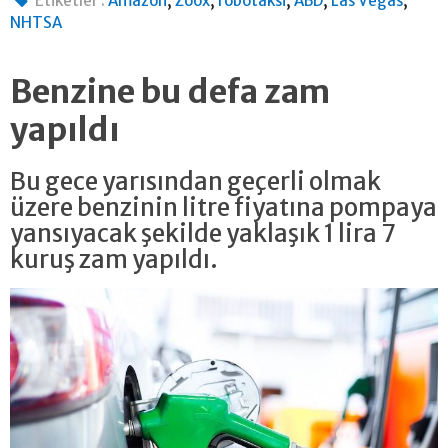
Etiketler :
Amazon
Zoox
robotaksi
ABD
Las Vegas
NHTSA
Benzine bu defa zam
yapıldı
Bu gece yarısından geçerli olmak
üzere benzinin litre fiyatına pompaya
yansıyacak şekilde yaklaşık 1 lira 7
kuruş zam yapıldı.