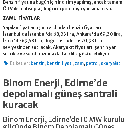
Benzin fiyatına bugün için indirim yapılmış, ancak tamamı
ÖTV ile mahsuplaşıldığı için pompaya yansımamıştı.
ZAMLI FİYATLAR
Yapılan fiyat artışının ardından benzin fiyatları
İstanbul’da İstanbul'da 68,33 lira, Ankara'da 69,30 lira,
İzmir'de 69,58 lira, doğu illerinde ise 70,93 lira
seviyesinden satılacak. Akaryakıt fiyatları, şehrin yanı
sıra ilçe ve semt bazında da farklılık gösterebiliyor.
,
,
,
,
Etiketler :
benzin
benzin fiyatı
zam
petrol
akaryakıt
Binom Enerji, Edirne’de
depolamalı güneş santrali
kuracak
Binom Enerji, Edirne’de 10 MW kurulu
gücünde Binom Depolamalı Güneş