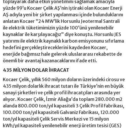
toplayarak daha etkin yönetimini sağlamak amacıyla
yüzde 99’u Kocaer Çelik AŞ’nin iştiraki olan Kocaer Enerji
AŞ adıyla yeni bir şirket yapılanması içinde bulunduklarını
anlatan Kocaer “24 MW’lik Horsunlu Jeotermal Santrali
ile elektrik tüketimimizin yüzde 100’ünü yenilenebilir
kaynaklar ile karşılayacağız” diye konuştu. Horsunlu JES
yatırımı ile elektrik kaynaklı karbon emisyonunu sıfırlama
hedefini gerçekleştireceklerini kaydeden Kocaer,
enerjide bağımsız hale gelerek uluslararası rekabette de
önemli bir avantaj kazanacaklarını ifade etti.
435 MİLYON DOLAR İHRACAT
Kocaer Çelik, yıllık 560 milyon doların üzerindeki cirosu ve
435 milyon dolarlık ihracat tutarı ile Türkiye’nin en büyük
sanayi şirketleri ve çelik profil ihracatçıları arasında yer
alıyor. Kocaer Çelik, İzmir Aliağa’da toplam 280.000 m2
alanda 800.000 ton/yıl kapasiteli 3 Çelik Profil Fabrikası,
100.000 ton/yıl kapasiteli Galvaniz Fabrikası, 120.000
ton/yıl kapasiteli Çelik Servis Merkezi ve 15 milyon
kWh/yıl kapasiteli yenilenebilir enerji üretim tesisi (GES)