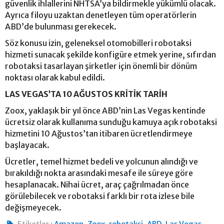
güvenlik ihlallerini NHTSA’ya bildirmekle yükümlü olacak.
Ayrıca filoyu uzaktan denetleyen tüm operatörlerin
ABD’de bulunması gerekecek.
Söz konusu izin, geleneksel otomobilleri robotaksi
hizmeti sunacak şekilde konfigüre etmek yerine, sıfırdan
robotaksi tasarlayan şirketler için önemli bir dönüm
noktası olarak kabul edildi.
LAS VEGAS’TA 10 AĞUSTOS KRİTİK TARİH
Zoox, yaklaşık bir yıl önce ABD’nin Las Vegas kentinde
ücretsiz olarak kullanıma sunduğu kamuya açık robotaksi
hizmetini 10 Ağustos’tan itibaren ücretlendirmeye
başlayacak.
Ücretler, temel hizmet bedeli ve yolcunun alındığı ve
bırakıldığı nokta arasındaki mesafe ile süreye göre
hesaplanacak. Nihai ücret, araç çağrılmadan önce
görülebilecek ve robotaksi farklı bir rota izlese bile
değişmeyecek.
,
,
,
,
,