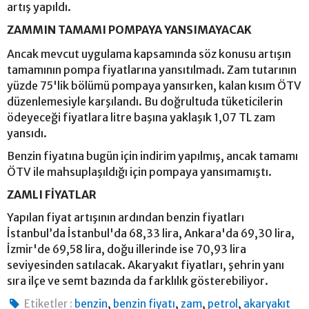
artış yapıldı.
ZAMMIN TAMAMI POMPAYA YANSIMAYACAK
Ancak mevcut uygulama kapsamında söz konusu artışın
tamamının pompa fiyatlarına yansıtılmadı. Zam tutarının
yüzde 75'lik bölümü pompaya yansırken, kalan kısım ÖTV
düzenlemesiyle karşılandı. Bu doğrultuda tüketicilerin
ödeyeceği fiyatlara litre başına yaklaşık 1,07 TL zam
yansıdı.
Benzin fiyatına bugün için indirim yapılmış, ancak tamamı
ÖTV ile mahsuplaşıldığı için pompaya yansımamıştı.
ZAMLI FİYATLAR
Yapılan fiyat artışının ardından benzin fiyatları
İstanbul’da İstanbul'da 68,33 lira, Ankara'da 69,30 lira,
İzmir'de 69,58 lira, doğu illerinde ise 70,93 lira
seviyesinden satılacak. Akaryakıt fiyatları, şehrin yanı
sıra ilçe ve semt bazında da farklılık gösterebiliyor.
,
,
,
,
Etiketler :
benzin
benzin fiyatı
zam
petrol
akaryakıt