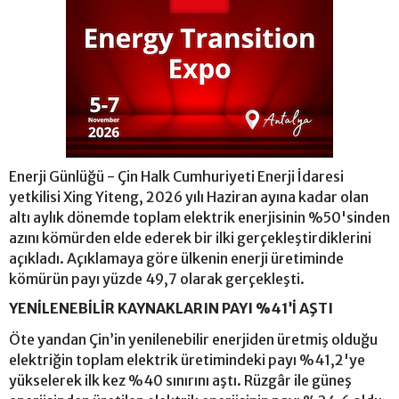
Enerji Günlüğü - Çin Halk Cumhuriyeti Enerji İdaresi
yetkilisi Xing Yiteng, 2026 yılı Haziran ayına kadar olan
altı aylık dönemde toplam elektrik enerjisinin %50'sinden
azını kömürden elde ederek bir ilki gerçekleştirdiklerini
açıkladı. Açıklamaya göre ülkenin enerji üretiminde
kömürün payı yüzde 49,7 olarak gerçekleşti.
YENİLENEBİLİR KAYNAKLARIN PAYI %41’İ AŞTI
Öte yandan Çin’in yenilenebilir enerjiden üretmiş olduğu
elektriğin toplam elektrik üretimindeki payı %41,2'ye
yükselerek ilk kez %40 sınırını aştı. Rüzgâr ile güneş