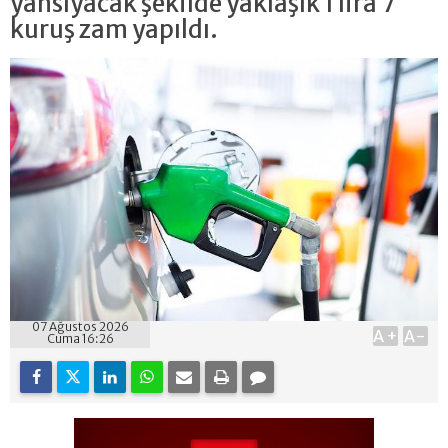
yansıyacak şekilde yaklaşık 1 lira 7
kuruş zam yapıldı.
07 Ağustos 2026
A+
A-
Cuma 16:26