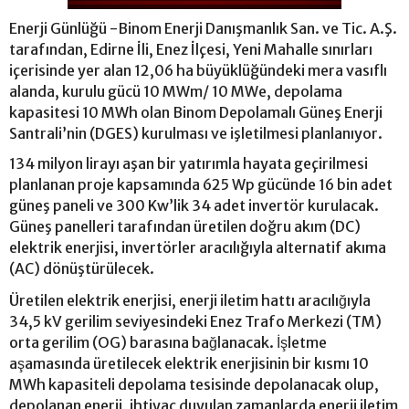
Enerji Günlüğü -Binom Enerji Danışmanlık San. ve Tic. A.Ş.
tarafından, Edirne İli, Enez İlçesi, Yeni Mahalle sınırları
içerisinde yer alan 12,06 ha büyüklüğündeki mera vasıflı
alanda, kurulu gücü 10 MWm/ 10 MWe, depolama
kapasitesi 10 MWh olan Binom Depolamalı Güneş Enerji
Santrali’nin (DGES) kurulması ve işletilmesi planlanıyor.
134 milyon lirayı aşan bir yatırımla hayata geçirilmesi
planlanan proje kapsamında 625 Wp gücünde 16 bin adet
güneş paneli ve 300 Kw’lik 34 adet invertör kurulacak.
Güneş panelleri tarafından üretilen doğru akım (DC)
elektrik enerjisi, invertörler aracılığıyla alternatif akıma
(AC) dönüştürülecek.
Üretilen elektrik enerjisi, enerji iletim hattı aracılığıyla
34,5 kV gerilim seviyesindeki Enez Trafo Merkezi (TM)
orta gerilim (OG) barasına bağlanacak. İşletme
aşamasında üretilecek elektrik enerjisinin bir kısmı 10
MWh kapasiteli depolama tesisinde depolanacak olup,
depolanan enerji, ihtiyaç duyulan zamanlarda enerji iletim