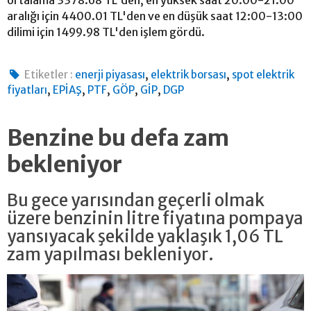
ortalama 3378.68 TL'den, en yüksek saat 20:00-21:00
aralığı için 4400.01 TL'den ve en düşük saat 12:00-13:00
dilimi için 1499.98 TL'den işlem gördü.
,
,
Etiketler :
enerji piyasası
elektrik borsası
spot elektrik
,
,
,
,
,
fiyatları
EPİAŞ
PTF
GÖP
GİP
DGP
Benzine bu defa zam
bekleniyor
Bu gece yarısından geçerli olmak
üzere benzinin litre fiyatına pompaya
yansıyacak şekilde yaklaşık 1,06 TL
zam yapılması bekleniyor.