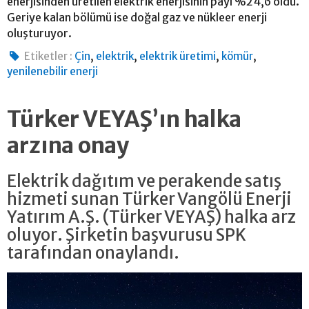
enerjisinden üretilen elektrik enerjisinin payı %24,6 oldu.
Geriye kalan bölümü ise doğal gaz ve nükleer enerji
oluşturuyor.
,
,
,
,
Etiketler :
Çin
elektrik
elektrik üretimi
kömür
yenilenebilir enerji
Türker VEYAŞ’ın halka
arzına onay
Elektrik dağıtım ve perakende satış
hizmeti sunan Türker Vangölü Enerji
Yatırım A.Ş. (Türker VEYAŞ) halka arz
oluyor. Şirketin başvurusu SPK
tarafından onaylandı.