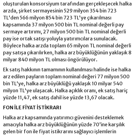
oluşturulan konsorsiyum tarafından gerçekleşecek halka
arzda, şirket sermayesinin 529 milyon 354 bin 723
TL'den 566 milyon 854 bin 723 TL'ye çıkarılması
kapsamında 37 milyon 500 bin TL nominal değerli pay
sermaye artırımı, 27 milyon 500 bin TL nominal değerli
pay ise ortak satışı yoluyla yatırımcılara sunulacak.
Böylece halka arzda toplam 65 milyon TL nominal değerli
pay satışa çıkarılırken, halka arz büyüklüğünün yaklaşık 8
milyar 840 milyon TL olması öngörülüyor.
Ek satış hakkının tamamının kullanılması halinde ise halka
arz edilen payların toplam nominal değeri 77 milyon 500
bin TL'ye, halka arz büyüklüğü yaklaşık 10 milyar 540
milyon TL'ye ulaşacak. Halka açıklık oranı, ek satış hariç
yüzde 11,47, ek satış dahil ise yüzde 13,67 olacak.
FON İLE FİYAT İSTİKRARI
Halka arz kapsamında yatırımcı güvenini desteklemek
amacıyla halka arz büyüklüğünün yüzde 70’ine karşılık
gelen bir fon ile fiyat istikrarını sağlayıcı işlemlerin