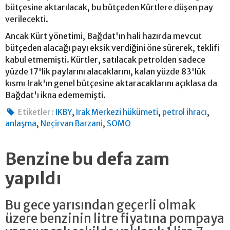
bütçesine aktarılacak, bu bütçeden Kürtlere düşen pay
verilecekti.
Ancak Kürt yönetimi, Bağdat'ın hali hazırda mevcut
bütçeden alacağı payı eksik verdiğini öne sürerek, teklifi
kabul etmemişti. Kürtler, satılacak petrolden sadece
yüzde 17'lik paylarını alacaklarını, kalan yüzde 83'lük
kısmı Irak'ın genel bütçesine aktaracaklarını açıklasa da
Bağdat'ı ikna edememişti.
,
,
,
Etiketler :
IKBY
Irak Merkezi hükümeti
petrol ihracı
,
,
anlaşma
Neçirvan Barzani
SOMO
Benzine bu defa zam
yapıldı
Bu gece yarısından geçerli olmak
üzere benzinin litre fiyatına pompaya