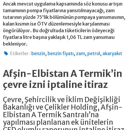
Ancak mevcut uygulama kapsamında söz konusu artışın
tamamının pompa fiyatlarına yansıtılmayacağı, zam
tutarının yüzde 75'lik bölümünün pompaya yansımasının,
kalan kısmın ise ÖTV düzenlemesiyle karşılanması
öngörülüyor. Bu doğrultuda tüketicilerin ödeyeceği
fiyatlara litre başına yaklaşık 1,06 TL zam yansıması
bekleniyor.
,
,
,
,
Etiketler :
benzin
benzin fiyatı
zam
petrol
akaryakıt
Afşin-Elbistan A Termik’in
çevre izni iptaline itiraz
Çevre, Şehircilik ve İklim Değişikliği
Bakanlığı ve Çelikler Holding, Afşin-
Elbistan A Termik Santralı’na
yapılması planlanan ek ünitelerin
ÇED olumlu raporunun iptaline itiraz