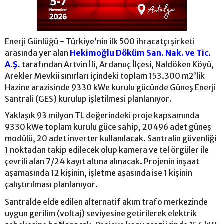
Enerji Günlüğü - Türkiye’nin ilk 500 ihracatçı şirketi
arasında yer alan
Hekimoğlu Döküm San. Nak. ve Tic.
A.Ş.
tarafından Artvin İli, Ardanuç İlçesi, Naldöken Köyü,
Arekler Mevkii sınırları içindeki toplam 153.300 m2’lik
Hazine arazisinde 9330 kWe kurulu gücünde Güneş Enerji
Santrali (GES) kurulup işletilmesi planlanıyor.
Yaklaşık 93 milyon TL değerindeki proje kapsamında
9330 kWe toplam kurulu güce sahip, 20496 adet güneş
modülü, 20 adet inverter kullanılacak. Santralin güvenliği
1 noktadan takip edilecek olup kamera ve tel örgüler ile
çevrili alan 7/24 kayıt altına alınacak. Projenin inşaat
aşamasında 12 kişinin, işletme aşasında ise 1 kişinin
çalıştırılması planlanıyor.
Santralde elde edilen alternatif akım trafo merkezinde
uygun gerilim (voltaj) seviyesine getirilerek elektrik