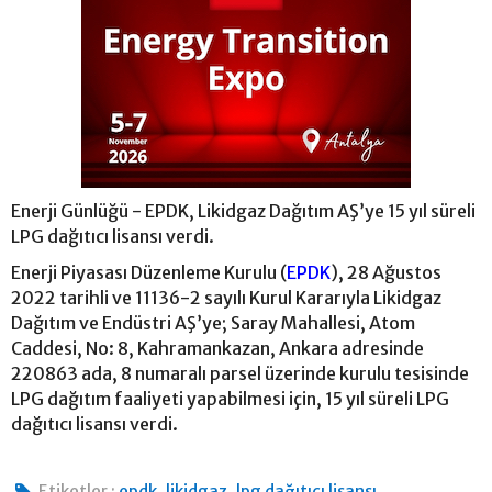
Enerji Günlüğü - EPDK, Likidgaz Dağıtım AŞ’ye 15 yıl süreli
LPG dağıtıcı lisansı verdi.
Enerji Piyasası Düzenleme Kurulu (
EPDK
), 28 Ağustos
2022 tarihli ve 11136-2 sayılı Kurul Kararıyla Likidgaz
Dağıtım ve Endüstri AŞ’ye; Saray Mahallesi, Atom
Caddesi, No: 8, Kahramankazan, Ankara adresinde
220863 ada, 8 numaralı parsel üzerinde kurulu tesisinde
LPG dağıtım faaliyeti yapabilmesi için, 15 yıl süreli LPG
dağıtıcı lisansı verdi.
,
,
Etiketler :
epdk
likidgaz
lpg dağıtıcı lisansı