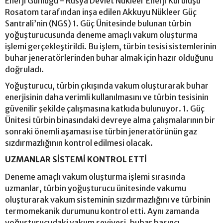
Enerji Günlüğü - Rusya Devlet Nükleer Enerji Kuruluşu
Rosatom tarafından inşa edilen Akkuyu Nükleer Güç
Santrali’nin (NGS) 1. Güç Ünitesinde bulunan türbin
yoğuşturucusunda deneme amaçlı vakum oluşturma
işlemi gerçekleştirildi. Bu işlem, türbin tesisi sistemlerinin
buhar jeneratörlerinden buhar almak için hazır olduğunu
doğruladı.
Yoğuşturucu, türbin çıkışında vakum oluşturarak buhar
enerjisinin daha verimli kullanılmasını ve türbin tesisinin
güvenilir şekilde çalışmasına katkıda bulunuyor. 1. Güç
Ünitesi türbin binasındaki devreye alma çalışmalarının bir
sonraki önemli aşaması ise türbin jeneratörünün gaz
sızdırmazlığının kontrol edilmesi olacak.
UZMANLAR SİSTEMİ KONTROL ETTİ
Deneme amaçlı vakum oluşturma işlemi sırasında
uzmanlar, türbin yoğuşturucu ünitesinde vakumu
oluşturarak vakum sisteminin sızdırmazlığını ve türbinin
termomekanik durumunu kontrol etti. Aynı zamanda
yoğuşturucudaki vakum seviyesi, buhar basıncı,