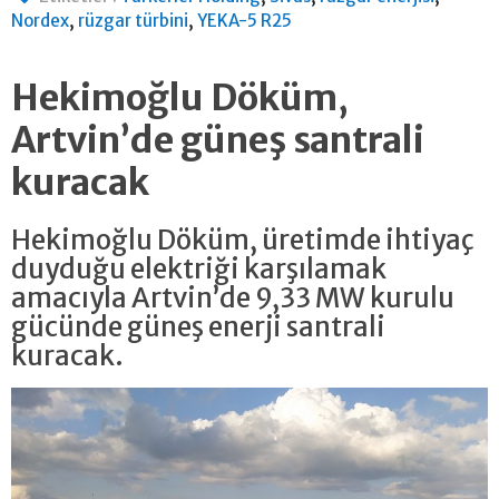
,
,
Nordex
rüzgar türbini
YEKA-5 R25
Hekimoğlu Döküm,
Artvin’de güneş santrali
kuracak
Hekimoğlu Döküm, üretimde ihtiyaç
duyduğu elektriği karşılamak
amacıyla Artvin’de 9,33 MW kurulu
gücünde güneş enerji santrali
kuracak.