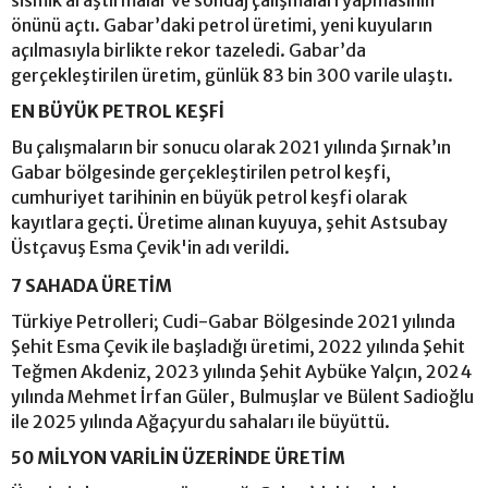
sismik araştırmalar ve sondaj çalışmaları yapmasının
önünü açtı. Gabar’daki petrol üretimi, yeni kuyuların
açılmasıyla birlikte rekor tazeledi. Gabar’da
gerçekleştirilen üretim, günlük 83 bin 300 varile ulaştı.
EN BÜYÜK PETROL KEŞFİ
Bu çalışmaların bir sonucu olarak 2021 yılında Şırnak’ın
Gabar bölgesinde gerçekleştirilen petrol keşfi,
cumhuriyet tarihinin en büyük petrol keşfi olarak
kayıtlara geçti. Üretime alınan kuyuya, şehit Astsubay
Üstçavuş Esma Çevik'in adı verildi.
7 SAHADA ÜRETİM
Türkiye Petrolleri; Cudi-Gabar Bölgesinde 2021 yılında
Şehit Esma Çevik ile başladığı üretimi, 2022 yılında Şehit
Teğmen Akdeniz, 2023 yılında Şehit Aybüke Yalçın, 2024
yılında Mehmet İrfan Güler, Bulmuşlar ve Bülent Sadioğlu
ile 2025 yılında Ağaçyurdu sahaları ile büyüttü.
50 MİLYON VARİLİN ÜZERİNDE ÜRETİM