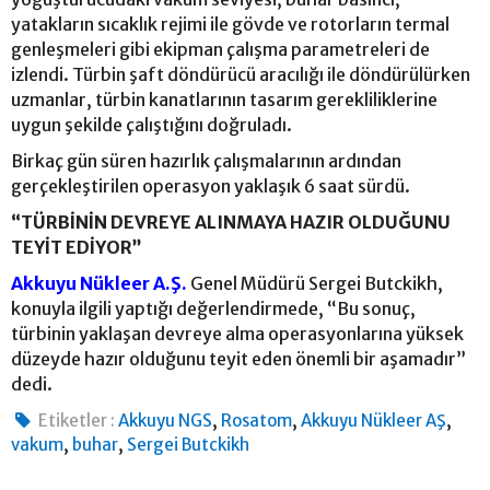
yatakların sıcaklık rejimi ile gövde ve rotorların termal
genleşmeleri gibi ekipman çalışma parametreleri de
izlendi. Türbin şaft döndürücü aracılığı ile döndürülürken
uzmanlar, türbin kanatlarının tasarım gerekliliklerine
uygun şekilde çalıştığını doğruladı.
Birkaç gün süren hazırlık çalışmalarının ardından
gerçekleştirilen operasyon yaklaşık 6 saat sürdü.
“TÜRBİNİN DEVREYE ALINMAYA HAZIR OLDUĞUNU
TEYİT EDİYOR”
Akkuyu Nükleer A.Ş.
Genel Müdürü Sergei Butckikh,
konuyla ilgili yaptığı değerlendirmede, “Bu sonuç,
türbinin yaklaşan devreye alma operasyonlarına yüksek
düzeyde hazır olduğunu teyit eden önemli bir aşamadır”
dedi.
,
,
,
Etiketler :
Akkuyu NGS
Rosatom
Akkuyu Nükleer AŞ
,
,
vakum
buhar
Sergei Butckikh