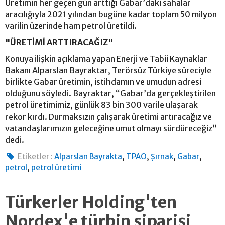
Üretimin her geçen gün arttığı Gabar’daki sahalar
aracılığıyla 2021 yılından bugüne kadar toplam 50 milyon
varilin üzerinde ham petrol üretildi.
"ÜRETİMİ ARTTIRACAĞIZ"
Konuya ilişkin açıklama yapan Enerji ve Tabii Kaynaklar
Bakanı Alparslan Bayraktar, Terörsüz Türkiye süreciyle
birlikte Gabar üretimin, istihdamın ve umudun adresi
olduğunu söyledi. Bayraktar, “Gabar’da gerçekleştirilen
petrol üretimimiz, günlük 83 bin 300 varile ulaşarak
rekor kırdı. Durmaksızın çalışarak üretimi artıracağız ve
vatandaşlarımızın geleceğine umut olmayı sürdüreceğiz”
dedi.
,
,
,
,
Etiketler :
Alparslan Bayrakta
TPAO
Şırnak
Gabar
,
petrol
petrol üretimi
Türkerler Holding'ten
Nordex'e türbin siparişi