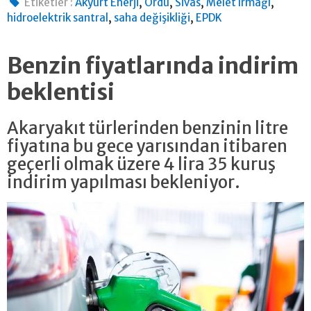
,
,
,
,
Etiketler :
Akyurt Enerji
Ordu
Sivas
Melet Irmağı
,
,
hidroelektrik santral
saha değişikliği
EPDK
Benzin fiyatlarında indirim
beklentisi
Akaryakıt türlerinden benzinin litre
fiyatına bu gece yarısından itibaren
geçerli olmak üzere 4 lira 35 kuruş
indirim yapılması bekleniyor.