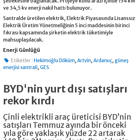
şebekesine bağlanacak. Projeye konu arazi içinde 154 kW
ve 34,5 kv enerji nakil hattı bulunuyor.
Santralde üretilen elektrik, Elektrik Piyasasında Lisanssız
Elektrik Üretim Yönetmeliğinin 5 inci maddesinin birinci
fıkrası kapsamında şirketin elektrik tüketimiyle
mahsuplaşılacak.
Enerji Günlüğü
,
,
,
Etiketler :
Hekimoğlu Döküm
Artvin
Ardanuç
güneş
,
enerjisi santrali
GES
BYD'nin yurt dışı satışları
rekor kırdı
Çinli elektrikli araç üreticisi BYD’nin
satışları Temmuz ayında bir önceki
yıla göre yaklaşık yüzde 22 artarak