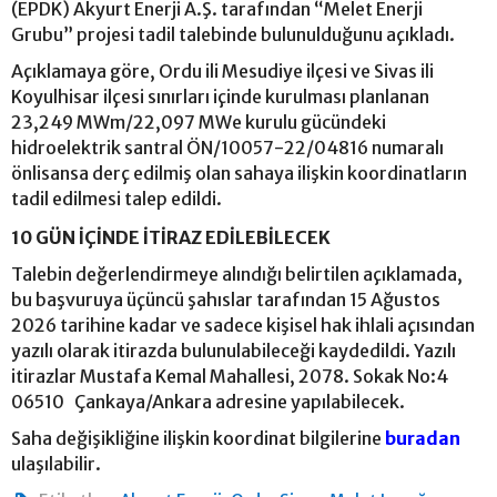
(EPDK) Akyurt Enerji A.Ş. tarafından “Melet Enerji
Grubu” projesi tadil talebinde bulunulduğunu açıkladı.
Açıklamaya göre, Ordu ili Mesudiye ilçesi ve Sivas ili
Koyulhisar ilçesi sınırları içinde kurulması planlanan
23,249 MWm/22,097 MWe kurulu gücündeki
hidroelektrik santral ÖN/10057-22/04816 numaralı
önlisansa derç edilmiş olan sahaya ilişkin koordinatların
tadil edilmesi talep edildi.
10 GÜN İÇİNDE İTİRAZ EDİLEBİLECEK
Talebin değerlendirmeye alındığı belirtilen açıklamada,
bu başvuruya üçüncü şahıslar tarafından 15 Ağustos
2026 tarihine kadar ve sadece kişisel hak ihlali açısından
yazılı olarak itirazda bulunulabileceği kaydedildi. Yazılı
itirazlar Mustafa Kemal Mahallesi, 2078. Sokak No:4
06510 Çankaya/Ankara adresine yapılabilecek.
Saha değişikliğine ilişkin koordinat bilgilerine
buradan
ulaşılabilir.