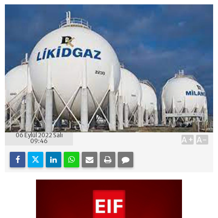
06 Eylül 2022 Salı
A+
A-
09:46