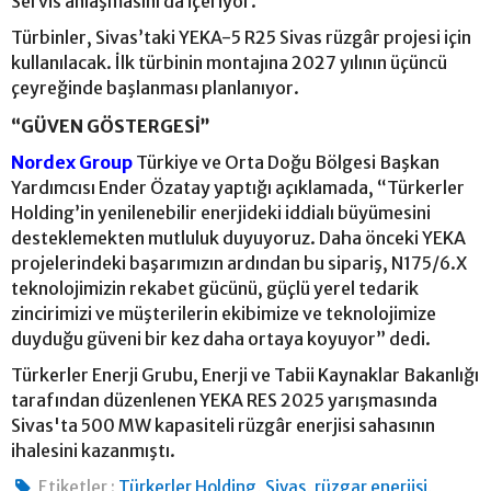
Servis anlaşmasını da içeriyor.
Türbinler, Sivas’taki YEKA-5 R25 Sivas rüzgâr projesi için
kullanılacak. İlk türbinin montajına 2027 yılının üçüncü
çeyreğinde başlanması planlanıyor.
“GÜVEN GÖSTERGESİ”
Nordex Group
Türkiye ve Orta Doğu Bölgesi Başkan
Yardımcısı Ender Özatay yaptığı açıklamada, “Türkerler
Holding’in yenilenebilir enerjideki iddialı büyümesini
desteklemekten mutluluk duyuyoruz. Daha önceki YEKA
projelerindeki başarımızın ardından bu sipariş, N175/6.X
teknolojimizin rekabet gücünü, güçlü yerel tedarik
zincirimizi ve müşterilerin ekibimize ve teknolojimize
duyduğu güveni bir kez daha ortaya koyuyor” dedi.
Türkerler Enerji Grubu, Enerji ve Tabii Kaynaklar Bakanlığı
tarafından düzenlenen YEKA RES 2025 yarışmasında
Sivas'ta 500 MW kapasiteli rüzgâr enerjisi sahasının
ihalesini kazanmıştı.
,
,
,
Etiketler :
Türkerler Holding
Sivas
rüzgar enerjisi