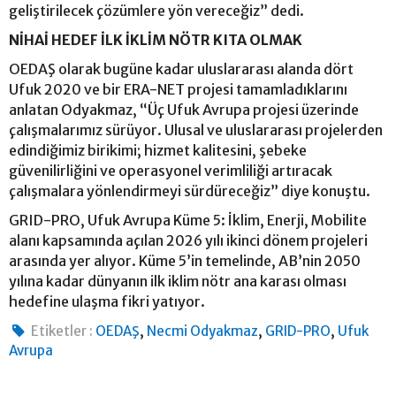
geliştirilecek çözümlere yön vereceğiz” dedi.
NİHAİ HEDEF İLK İKLİM NÖTR KITA OLMAK
OEDAŞ olarak bugüne kadar uluslararası alanda dört
Ufuk 2020 ve bir ERA-NET projesi tamamladıklarını
anlatan Odyakmaz, “Üç Ufuk Avrupa projesi üzerinde
çalışmalarımız sürüyor. Ulusal ve uluslararası projelerden
edindiğimiz birikimi; hizmet kalitesini, şebeke
güvenilirliğini ve operasyonel verimliliği artıracak
çalışmalara yönlendirmeyi sürdüreceğiz” diye konuştu.
GRID-PRO, Ufuk Avrupa Küme 5: İklim, Enerji, Mobilite
alanı kapsamında açılan 2026 yılı ikinci dönem projeleri
arasında yer alıyor. Küme 5’in temelinde, AB’nin 2050
yılına kadar dünyanın ilk iklim nötr ana karası olması
hedefine ulaşma fikri yatıyor.
,
,
,
Etiketler :
OEDAŞ
Necmi Odyakmaz
GRID-PRO
Ufuk
Avrupa