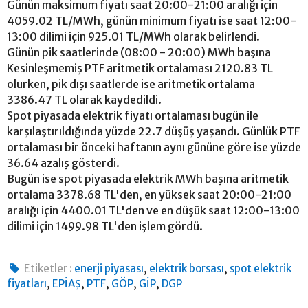
Günün maksimum fiyatı saat 20:00-21:00 aralığı için
4059.02 TL/MWh, günün minimum fiyatı ise saat 12:00-
13:00 dilimi için 925.01 TL/MWh olarak belirlendi.
Günün pik saatlerinde (08:00 - 20:00) MWh başına
Kesinleşmemiş PTF aritmetik ortalaması 2120.83 TL
olurken, pik dışı saatlerde ise aritmetik ortalama
3386.47 TL olarak kaydedildi.
Spot piyasada elektrik fiyatı ortalaması bugün ile
karşılaştırıldığında yüzde 22.7 düşüş yaşandı. Günlük PTF
ortalaması bir önceki haftanın aynı gününe göre ise yüzde
36.64 azalış gösterdi.
Bugün ise spot piyasada elektrik MWh başına aritmetik
ortalama 3378.68 TL'den, en yüksek saat 20:00-21:00
aralığı için 4400.01 TL'den ve en düşük saat 12:00-13:00
dilimi için 1499.98 TL'den işlem gördü.
,
,
Etiketler :
enerji piyasası
elektrik borsası
spot elektrik
,
,
,
,
,
fiyatları
EPİAŞ
PTF
GÖP
GİP
DGP