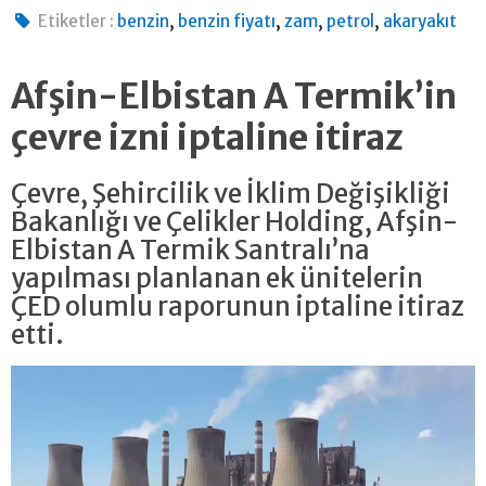
,
,
,
,
Etiketler :
benzin
benzin fiyatı
zam
petrol
akaryakıt
Afşin-Elbistan A Termik’in
çevre izni iptaline itiraz
Çevre, Şehircilik ve İklim Değişikliği
Bakanlığı ve Çelikler Holding, Afşin-
Elbistan A Termik Santralı’na
yapılması planlanan ek ünitelerin
ÇED olumlu raporunun iptaline itiraz
etti.