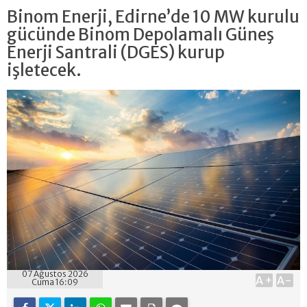
Binom Enerji, Edirne’de 10 MW kurulu
gücünde Binom Depolamalı Güneş
Enerji Santrali (DGES) kurup
işletecek.
07 Ağustos 2026
A+
A-
Cuma 16:09