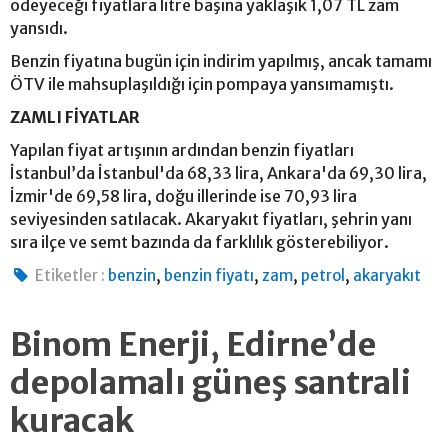
ödeyeceği fiyatlara litre başına yaklaşık 1,07 TL zam
yansıdı.
Benzin fiyatına bugün için indirim yapılmış, ancak tamamı
ÖTV ile mahsuplaşıldığı için pompaya yansımamıştı.
ZAMLI FİYATLAR
Yapılan fiyat artışının ardından benzin fiyatları
İstanbul’da İstanbul'da 68,33 lira, Ankara'da 69,30 lira,
İzmir'de 69,58 lira, doğu illerinde ise 70,93 lira
seviyesinden satılacak. Akaryakıt fiyatları, şehrin yanı
sıra ilçe ve semt bazında da farklılık gösterebiliyor.
,
,
,
,
Etiketler :
benzin
benzin fiyatı
zam
petrol
akaryakıt
Binom Enerji, Edirne’de
depolamalı güneş santrali
kuracak