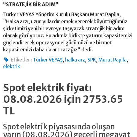
“STRATEJİK BİR ADIM”
Türker VEYAŞ Yönetim Kurulu Başkanı Murat Papila,
"Halka arzı, uzun yıllardır emek vererek büyüttüğümüz
şirketimizi yeni bir evreye taşıyacak stratejik bir adım
olarak görüyoruz. Bu adımla birlikte yatırım kapasitemizi
güçlendirerek operasyonel gücümüzü ve hizmet
kapasitemizi daha da artıracağız" dedi.
,
,
,
,
Etiketler :
Türker VEYAŞ
halka arz
SPK
Murat Papila
elektrik
Spot elektrik fiyatı
08.08.2026 için 2753.65
TL
Spot elektrik piyasasında oluşan
yarın (08.08.2026) geçerli megavat