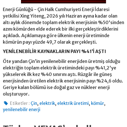
Enerji Günlüğü - Çin Halk Cumhuriyeti Enerji İdaresi
yetkilisi Xing Yiteng, 2026 yılı Haziran ayına kadar olan
altı aylık dönemde toplam elektrik enerjisinin %50'sinden
azını kömürden elde ederek bir ilki gerçekleştirdiklerini
açıkladı. Açıklamaya göre ülkenin enerji üretiminde
kömürün payı yüzde 49,7 olarak gerçekleşti.
YENİLENEBİLİR KAYNAKLARIN PAYI %41’İ AŞTI
Öte yandan Çin’in yenilenebilir enerjiden üretmiş olduğu
elektriğin toplam elektrik üretimindeki payı %41,2'ye
yükselerek ilk kez %40 sınırını aştı. Rüzgâr ile güneş
enerjisinden üretilen elektrik enerjisinin payı %24,6 oldu.
Geriye kalan bölümü ise doğal gaz ve nükleer enerji
oluşturuyor.
,
,
,
,
Etiketler :
Çin
elektrik
elektrik üretimi
kömür
yenilenebilir enerji