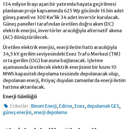
134 milyon lirayı aşan bir yatırımla hayata geçirilmesi
planlanan proje kapsamında 625 Wp gücünde 16 bin adet
güneş paneli ve 300 Kw’lik 34 adet invertör kurulacak.
Güneş panelleri tarafından üretilen doğru akım (DC)
elektrik enerjisi, invertörler aracılığıyla alternatif akıma
(AC) dönüştürülecek.
Üretilen elektrik enerjisi, enerji iletim hattı aracılığıyla
34,5 kV gerilim seviyesindeki Enez Trafo Merkezi (TM)
orta gerilim (OG) barasına bağlanacak. İşletme
aşamasında üretilecek elektrik enerjisinin bir kısmı 10
MWh kapasiteli depolama tesisinde depolanacak olup,
depolanan enerji, ihtiyaç duyulan zamanlarda enerji iletim
hattına aktarılacak.
Enerji Günlüğü
,
,
,
,
Etiketler :
Binom Enerji
Edirne
Enez
depolamalı GES
,
güneş enerjisi
enerji depolama