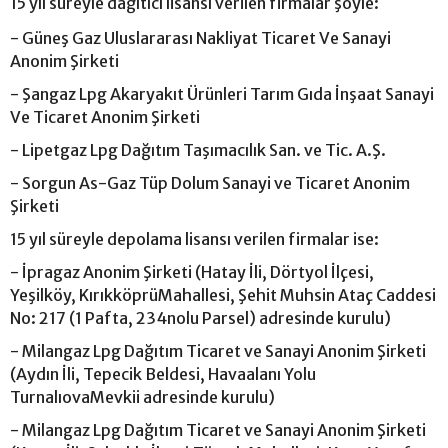
15 yıl süreyle dağıtıcı lisansı verilen firmalar şöyle:
- Güneş Gaz Uluslararası Nakliyat Ticaret Ve Sanayi
Anonim Şirketi
- Şangaz Lpg Akaryakıt Ürünleri Tarım Gıda İnşaat Sanayi
Ve Ticaret Anonim Şirketi
- Lipetgaz Lpg Dağıtım Taşımacılık San. ve Tic. A.Ş.
- Sorgun As-Gaz Tüp Dolum Sanayi ve Ticaret Anonim
Şirketi
15 yıl süreyle depolama lisansı verilen firmalar ise:
- İpragaz Anonim Şirketi (Hatay İli, Dörtyol İlçesi,
Yeşilköy, KırıkköprüMahallesi, Şehit Muhsin Ataç Caddesi
No: 217 (1 Pafta, 234nolu Parsel) adresinde kurulu)
- Milangaz Lpg Dağıtım Ticaret ve Sanayi Anonim Şirketi
(Aydın İli, Tepecik Beldesi, Havaalanı Yolu
TurnalıovaMevkii adresinde kurulu)
- Milangaz Lpg Dağıtım Ticaret ve Sanayi Anonim Şirketi