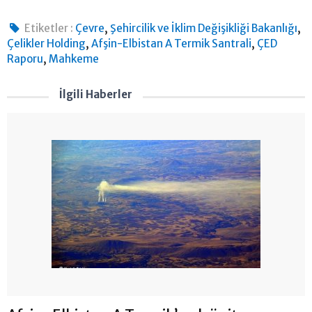
,
,
Etiketler :
Çevre
Şehircilik ve İklim Değişikliği Bakanlığı
,
,
Çelikler Holding
Afşin-Elbistan A Termik Santrali
ÇED
,
Raporu
Mahkeme
İlgili Haberler