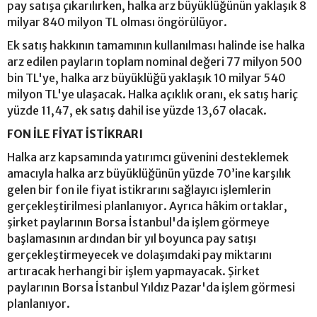
pay satışa çıkarılırken, halka arz büyüklüğünün yaklaşık 8
milyar 840 milyon TL olması öngörülüyor.
Ek satış hakkının tamamının kullanılması halinde ise halka
arz edilen payların toplam nominal değeri 77 milyon 500
bin TL'ye, halka arz büyüklüğü yaklaşık 10 milyar 540
milyon TL'ye ulaşacak. Halka açıklık oranı, ek satış hariç
yüzde 11,47, ek satış dahil ise yüzde 13,67 olacak.
FON İLE FİYAT İSTİKRARI
Halka arz kapsamında yatırımcı güvenini desteklemek
amacıyla halka arz büyüklüğünün yüzde 70’ine karşılık
gelen bir fon ile fiyat istikrarını sağlayıcı işlemlerin
gerçekleştirilmesi planlanıyor. Ayrıca hâkim ortaklar,
şirket paylarının Borsa İstanbul'da işlem görmeye
başlamasının ardından bir yıl boyunca pay satışı
gerçekleştirmeyecek ve dolaşımdaki pay miktarını
artıracak herhangi bir işlem yapmayacak. Şirket
paylarının Borsa İstanbul Yıldız Pazar'da işlem görmesi
planlanıyor.