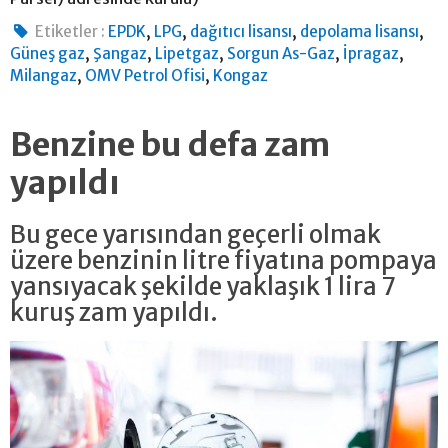
,
,
,
,
Etiketler :
EPDK
LPG
dağıtıcı lisansı
depolama lisansı
,
,
,
,
,
Güneş gaz
Şangaz
Lipetgaz
Sorgun As-Gaz
İpragaz
,
,
Milangaz
OMV Petrol Ofisi
Kongaz
Benzine bu defa zam
yapıldı
Bu gece yarısından geçerli olmak
üzere benzinin litre fiyatına pompaya
yansıyacak şekilde yaklaşık 1 lira 7
kuruş zam yapıldı.