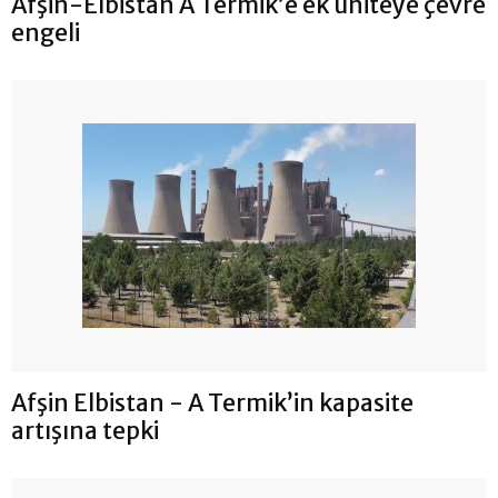
Afşin-Elbistan A Termik’e ek üniteye çevre
engeli
Afşin Elbistan - A Termik’in kapasite
artışına tepki