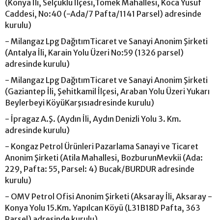
(Konya İli, Selçuklu İlçesi,Tömek Mahallesi, Koca Yusuf
Caddesi, No:40 (-Ada/7 Pafta/1141 Parsel) adresinde
kurulu)
- Milangaz Lpg DağıtımTicaret ve Sanayi Anonim Şirketi
(Antalya İli, Karain Yolu Üzeri No:59 (1326 parsel)
adresinde kurulu)
- Milangaz Lpg DağıtımTicaret ve Sanayi Anonim Şirketi
(Gaziantep İli, Şehitkamil İlçesi, Araban Yolu Üzeri Yukarı
Beylerbeyi KöyüKarşısıadresinde kurulu)
- İpragaz A.Ş. (Aydın İli, Aydın Denizli Yolu 3. Km.
adresinde kurulu)
- Kongaz Petrol Ürünleri Pazarlama Sanayi ve Ticaret
Anonim Şirketi (Atila Mahallesi, BozburunMevkii (Ada:
229, Pafta: 55, Parsel: 4) Bucak/BURDUR adresinde
kurulu)
- OMV Petrol Ofisi Anonim Şirketi (Aksaray İli, Aksaray -
Konya Yolu 15.Km. Yapılcan Köyü (L31B18D Pafta, 363
Parsel) adresinde kurulu)