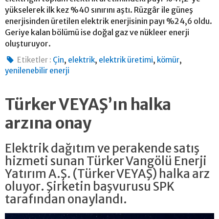
yükselerek ilk kez %40 sınırını aştı. Rüzgâr ile güneş
enerjisinden üretilen elektrik enerjisinin payı %24,6 oldu.
Geriye kalan bölümü ise doğal gaz ve nükleer enerji
oluşturuyor.
,
,
,
,
Etiketler :
Çin
elektrik
elektrik üretimi
kömür
yenilenebilir enerji
Türker VEYAŞ’ın halka
arzına onay
Elektrik dağıtım ve perakende satış
hizmeti sunan Türker Vangölü Enerji
Yatırım A.Ş. (Türker VEYAŞ) halka arz
oluyor. Şirketin başvurusu SPK
tarafından onaylandı.