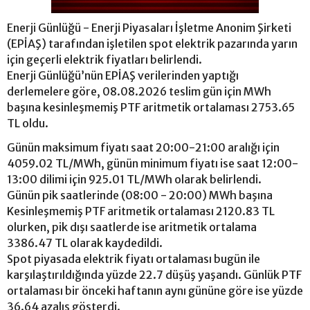
Enerji Günlüğü - Enerji Piyasaları İşletme Anonim Şirketi
(EPİAŞ) tarafından işletilen spot elektrik pazarında yarın
için geçerli elektrik fiyatları belirlendi.
Enerji Günlüğü’nün EPİAŞ verilerinden yaptığı
derlemelere göre, 08.08.2026 teslim gün için MWh
başına kesinleşmemiş PTF aritmetik ortalaması 2753.65
TL oldu.
Günün maksimum fiyatı saat 20:00-21:00 aralığı için
4059.02 TL/MWh, günün minimum fiyatı ise saat 12:00-
13:00 dilimi için 925.01 TL/MWh olarak belirlendi.
Günün pik saatlerinde (08:00 - 20:00) MWh başına
Kesinleşmemiş PTF aritmetik ortalaması 2120.83 TL
olurken, pik dışı saatlerde ise aritmetik ortalama
3386.47 TL olarak kaydedildi.
Spot piyasada elektrik fiyatı ortalaması bugün ile
karşılaştırıldığında yüzde 22.7 düşüş yaşandı. Günlük PTF
ortalaması bir önceki haftanın aynı gününe göre ise yüzde
36.64 azalış gösterdi.