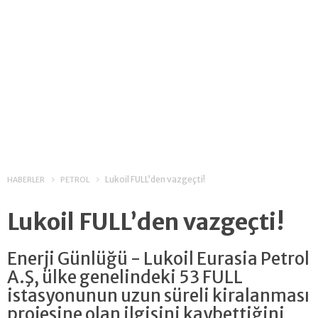
Lukoil FULL’den vazgeçti!
HABERLER
PETROL
Lukoil FULL’den vazgeçti!
Enerji Günlüğü - Lukoil Eurasia Petrol
A.Ş, ülke genelindeki 53 FULL
istasyonunun uzun süreli kiralanması
projesine olan ilgisini kaybettiğini