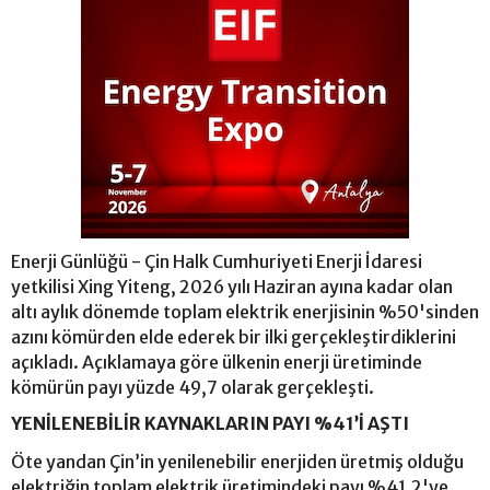
Enerji Günlüğü - Çin Halk Cumhuriyeti Enerji İdaresi
yetkilisi Xing Yiteng, 2026 yılı Haziran ayına kadar olan
altı aylık dönemde toplam elektrik enerjisinin %50'sinden
azını kömürden elde ederek bir ilki gerçekleştirdiklerini
açıkladı. Açıklamaya göre ülkenin enerji üretiminde
kömürün payı yüzde 49,7 olarak gerçekleşti.
YENİLENEBİLİR KAYNAKLARIN PAYI %41’İ AŞTI
Öte yandan Çin’in yenilenebilir enerjiden üretmiş olduğu
elektriğin toplam elektrik üretimindeki payı %41,2'ye