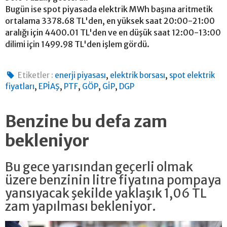
Bugün ise spot piyasada elektrik MWh başına aritmetik
ortalama 3378.68 TL'den, en yüksek saat 20:00-21:00
aralığı için 4400.01 TL'den ve en düşük saat 12:00-13:00
dilimi için 1499.98 TL'den işlem gördü.
,
,
Etiketler :
enerji piyasası
elektrik borsası
spot elektrik
,
,
,
,
,
fiyatları
EPİAŞ
PTF
GÖP
GİP
DGP
Benzine bu defa zam
bekleniyor
Bu gece yarısından geçerli olmak
üzere benzinin litre fiyatına pompaya
yansıyacak şekilde yaklaşık 1,06 TL
zam yapılması bekleniyor.