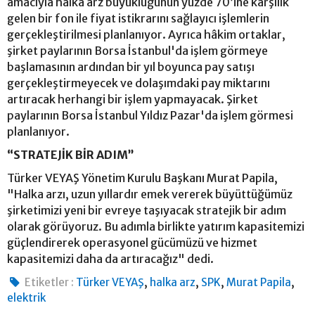
amacıyla halka arz büyüklüğünün yüzde 70’ine karşılık
gelen bir fon ile fiyat istikrarını sağlayıcı işlemlerin
gerçekleştirilmesi planlanıyor. Ayrıca hâkim ortaklar,
şirket paylarının Borsa İstanbul'da işlem görmeye
başlamasının ardından bir yıl boyunca pay satışı
gerçekleştirmeyecek ve dolaşımdaki pay miktarını
artıracak herhangi bir işlem yapmayacak. Şirket
paylarının Borsa İstanbul Yıldız Pazar'da işlem görmesi
planlanıyor.
“STRATEJİK BİR ADIM”
Türker VEYAŞ Yönetim Kurulu Başkanı Murat Papila,
"Halka arzı, uzun yıllardır emek vererek büyüttüğümüz
şirketimizi yeni bir evreye taşıyacak stratejik bir adım
olarak görüyoruz. Bu adımla birlikte yatırım kapasitemizi
güçlendirerek operasyonel gücümüzü ve hizmet
kapasitemizi daha da artıracağız" dedi.
,
,
,
,
Etiketler :
Türker VEYAŞ
halka arz
SPK
Murat Papila
elektrik