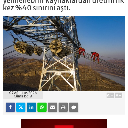
yenilenebilir kaynaklardan üretim ilk
kez %40 sınırını aştı.
07 Ağustos 2026
A+
A-
Cuma 15:18