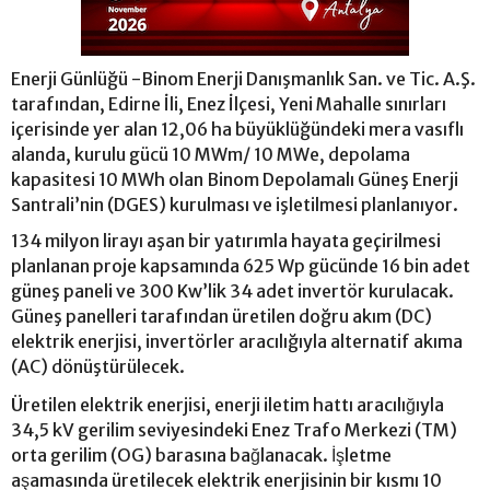
Enerji Günlüğü -Binom Enerji Danışmanlık San. ve Tic. A.Ş.
tarafından, Edirne İli, Enez İlçesi, Yeni Mahalle sınırları
içerisinde yer alan 12,06 ha büyüklüğündeki mera vasıflı
alanda, kurulu gücü 10 MWm/ 10 MWe, depolama
kapasitesi 10 MWh olan Binom Depolamalı Güneş Enerji
Santrali’nin (DGES) kurulması ve işletilmesi planlanıyor.
134 milyon lirayı aşan bir yatırımla hayata geçirilmesi
planlanan proje kapsamında 625 Wp gücünde 16 bin adet
güneş paneli ve 300 Kw’lik 34 adet invertör kurulacak.
Güneş panelleri tarafından üretilen doğru akım (DC)
elektrik enerjisi, invertörler aracılığıyla alternatif akıma
(AC) dönüştürülecek.
Üretilen elektrik enerjisi, enerji iletim hattı aracılığıyla
34,5 kV gerilim seviyesindeki Enez Trafo Merkezi (TM)
orta gerilim (OG) barasına bağlanacak. İşletme
aşamasında üretilecek elektrik enerjisinin bir kısmı 10