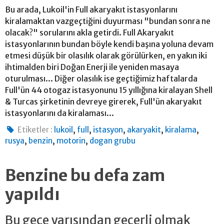
Bu arada, Lukoil'in Full akaryakıt istasyonlarını
kiralamaktan vazgeçtiğini duyurması "bundan sonra ne
olacak?" sorularını akla getirdi. Full Akaryakıt
istasyonlarının bundan böyle kendi başına yoluna devam
etmesi düşük bir olasılık olarak görülürken, en yakın iki
ihtimalden biri Doğan Enerji ile yeniden masaya
oturulması... Diğer olasılık ise geçtiğimiz haftalarda
Full'ün 44 otogaz istasyonunu 15 yıllığına kiralayan Shell
& Turcas şirketinin devreye girerek, Full'ün akaryakıt
istasyonlarını da kiralaması...
,
,
,
,
,
Etiketler :
lukoil
full
istasyon
akaryakit
kiralama
,
,
,
rusya
benzin
motorin
dogan grubu
Benzine bu defa zam
yapıldı
Bu gece yarısından geçerli olmak