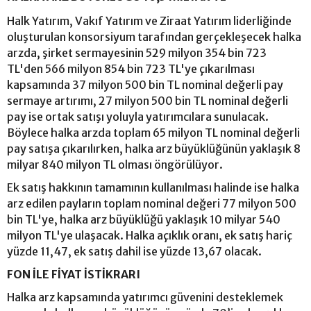
Halk Yatırım, Vakıf Yatırım ve Ziraat Yatırım liderliğinde
oluşturulan konsorsiyum tarafından gerçekleşecek halka
arzda, şirket sermayesinin 529 milyon 354 bin 723
TL'den 566 milyon 854 bin 723 TL'ye çıkarılması
kapsamında 37 milyon 500 bin TL nominal değerli pay
sermaye artırımı, 27 milyon 500 bin TL nominal değerli
pay ise ortak satışı yoluyla yatırımcılara sunulacak.
Böylece halka arzda toplam 65 milyon TL nominal değerli
pay satışa çıkarılırken, halka arz büyüklüğünün yaklaşık 8
milyar 840 milyon TL olması öngörülüyor.
Ek satış hakkının tamamının kullanılması halinde ise halka
arz edilen payların toplam nominal değeri 77 milyon 500
bin TL'ye, halka arz büyüklüğü yaklaşık 10 milyar 540
milyon TL'ye ulaşacak. Halka açıklık oranı, ek satış hariç
yüzde 11,47, ek satış dahil ise yüzde 13,67 olacak.
FON İLE FİYAT İSTİKRARI
Halka arz kapsamında yatırımcı güvenini desteklemek