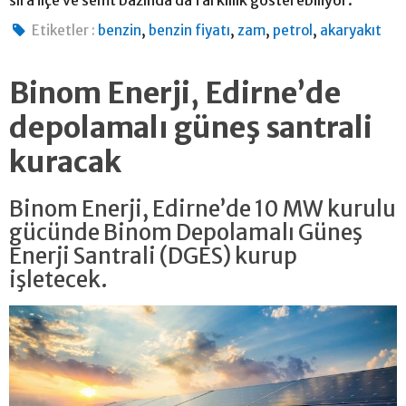
,
,
,
,
Etiketler :
benzin
benzin fiyatı
zam
petrol
akaryakıt
Binom Enerji, Edirne’de
depolamalı güneş santrali
kuracak
Binom Enerji, Edirne’de 10 MW kurulu
gücünde Binom Depolamalı Güneş
Enerji Santrali (DGES) kurup
işletecek.