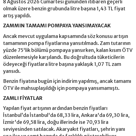
8 Ağustos 2026 Cumartesi gününden itibaren geçerli
olmak üzere benzin grubunda litre başına 1,43 TL fiyat
artış yapıldı.
ZAMMIN TAMAMI POMPAYA YANSIMAYACAK
Ancak mevcut uygulama kapsamında söz konusu artışın
tamamının pompa fiyatlarına yansıtılmadı. Zam tutarının
yüzde 75'lik bölümü pompaya yansırken, kalan kısım ÖTV
düzenlemesiyle karşılandı. Bu doğrultuda tüketicilerin
ödeyeceği fiyatlara litre başına yaklaşık 1,07 TL zam
yansıdı.
Benzin fiyatına bugün için indirim yapılmış, ancak tamamı
ÖTV ile mahsuplaşıldığı için pompaya yansımamıştı.
ZAMLI FİYATLAR
Yapılan fiyat artışının ardından benzin fiyatları
İstanbul’da İstanbul'da 68,33 lira, Ankara'da 69,30 lira,
İzmir'de 69,58 lira, doğu illerinde ise 70,93 lira
seviyesinden satılacak. Akaryakıt fiyatları, şehrin yanı
sıra ilçe ve semt bazında da farklılık gösterebiliyor.