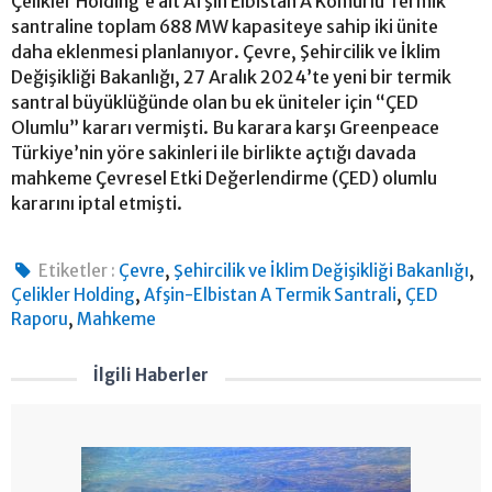
Çelikler Holding’e ait Afşin Elbistan A Kömürlü Termik
santraline toplam 688 MW kapasiteye sahip iki ünite
daha eklenmesi planlanıyor. Çevre, Şehircilik ve İklim
Değişikliği Bakanlığı, 27 Aralık 2024’te yeni bir termik
santral büyüklüğünde olan bu ek üniteler için “ÇED
Olumlu” kararı vermişti. Bu karara karşı Greenpeace
Türkiye’nin yöre sakinleri ile birlikte açtığı davada
mahkeme Çevresel Etki Değerlendirme (ÇED) olumlu
kararını iptal etmişti.
,
,
Etiketler :
Çevre
Şehircilik ve İklim Değişikliği Bakanlığı
,
,
Çelikler Holding
Afşin-Elbistan A Termik Santrali
ÇED
,
Raporu
Mahkeme
İlgili Haberler