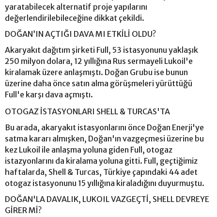
yaratabilecek alternatif proje yapılarını
değerlendirilebileceğine dikkat çekildi.
DOĞAN’IN AÇTIĞI DAVA MI ETKİLİ OLDU?
Akaryakıt dağıtım şirketi Full, 53 istasyonunu yaklaşık
250 milyon dolara, 12 yıllığına Rus sermayeli Lukoil'e
kiralamak üzere anlaşmıştı. Doğan Grubu ise bunun
üzerine daha önce satın alma görüşmeleri yürüttüğü
Full'e karşı dava açmıştı.
OTOGAZ İSTASYONLARI SHELL & TURCAS'TA
Bu arada, akaryakıt istasyonlarını önce Doğan Enerji'ye
satma kararı almışken, Doğan'ın vazgeçmesi üzerine bu
kez Lukoil ile anlaşma yoluna giden Full, otogaz
istazyonlarını da kiralama yoluna gitti. Full, geçtiğimiz
haftalarda, Shell & Turcas, Türkiye çapındaki 44 adet
otogaz istasyonunu 15 yıllığına kiraladığını duyurmuştu.
DOĞAN'LA DAVALIK, LUKOIL VAZGEÇTİ, SHELL DEVREYE
GİRER Mİ?