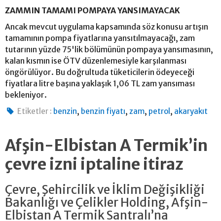
ZAMMIN TAMAMI POMPAYA YANSIMAYACAK
Ancak mevcut uygulama kapsamında söz konusu artışın
tamamının pompa fiyatlarına yansıtılmayacağı, zam
tutarının yüzde 75'lik bölümünün pompaya yansımasının,
kalan kısmın ise ÖTV düzenlemesiyle karşılanması
öngörülüyor. Bu doğrultuda tüketicilerin ödeyeceği
fiyatlara litre başına yaklaşık 1,06 TL zam yansıması
bekleniyor.
,
,
,
,
Etiketler :
benzin
benzin fiyatı
zam
petrol
akaryakıt
Afşin-Elbistan A Termik’in
çevre izni iptaline itiraz
Çevre, Şehircilik ve İklim Değişikliği
Bakanlığı ve Çelikler Holding, Afşin-
Elbistan A Termik Santralı’na