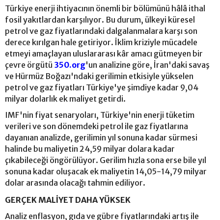
Türkiye enerji ihtiyacının önemli bir bölümünü hâlâ ithal
fosil yakıtlardan karşılıyor. Bu durum, ülkeyi küresel
petrol ve gaz fiyatlarındaki dalgalanmalara karşı son
derece kırılgan hale getiriyor. İklim kriziyle mücadele
etmeyi amaçlayan uluslararası kâr amacı gütmeyen bir
çevre örgütü
350.org
'un analizine göre, İran'daki savaş
ve Hürmüz Boğazı'ndaki gerilimin etkisiyle yükselen
petrol ve gaz fiyatları Türkiye'ye şimdiye kadar 9,04
milyar dolarlık ek maliyet getirdi.
IMF'nin fiyat senaryoları, Türkiye'nin enerji tüketim
verileri ve son dönemdeki petrol ile gaz fiyatlarına
dayanıan analizde, gerilimin yıl sonuna kadar sürmesi
halinde bu maliyetin 24,59 milyar dolara kadar
çıkabileceği öngörülüyor. Gerilim hızla sona erse bile yıl
sonuna kadar oluşacak ek maliyetin 14,05-14,79 milyar
dolar arasında olacağı tahmin ediliyor.
GERÇEK MALİYET DAHA YÜKSEK
Analiz enflasyon, gıda ve gübre fiyatlarındaki artış ile