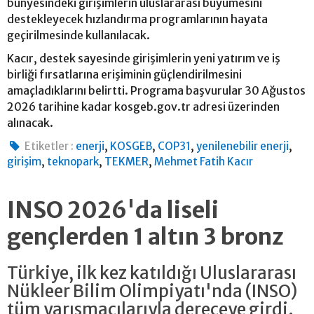
bünyesindeki girişimlerin uluslararası büyümesini
destekleyecek hızlandırma programlarının hayata
geçirilmesinde kullanılacak.
Kacır, destek sayesinde girişimlerin yeni yatırım ve iş
birliği fırsatlarına erişiminin güçlendirilmesini
amaçladıklarını belirtti. Programa başvurular 30 Ağustos
2026 tarihine kadar kosgeb.gov.tr adresi üzerinden
alınacak.
,
,
,
,
Etiketler :
enerji
KOSGEB
COP31
yenilenebilir enerji
,
,
,
girişim
teknopark
TEKMER
Mehmet Fatih Kacır
INSO 2026'da liseli
gençlerden 1 altın 3 bronz
Türkiye, ilk kez katıldığı Uluslararası
Nükleer Bilim Olimpiyatı'nda (INSO)
tüm yarışmacılarıyla dereceye girdi.