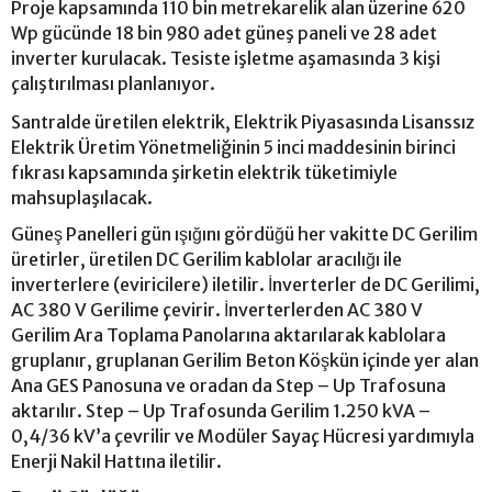
Proje kapsamında 110 bin metrekarelik alan üzerine 620
Wp gücünde 18 bin 980 adet güneş paneli ve 28 adet
inverter kurulacak. Tesiste işletme aşamasında 3 kişi
çalıştırılması planlanıyor.
Santralde üretilen elektrik, Elektrik Piyasasında Lisanssız
Elektrik Üretim Yönetmeliğinin 5 inci maddesinin birinci
fıkrası kapsamında şirketin elektrik tüketimiyle
mahsuplaşılacak.
Güneş Panelleri gün ışığını gördüğü her vakitte DC Gerilim
üretirler, üretilen DC Gerilim kablolar aracılığı ile
inverterlere (eviricilere) iletilir. İnverterler de DC Gerilimi,
AC 380 V Gerilime çevirir. İnverterlerden AC 380 V
Gerilim Ara Toplama Panolarına aktarılarak kablolara
gruplanır, gruplanan Gerilim Beton Köşkün içinde yer alan
Ana GES Panosuna ve oradan da Step – Up Trafosuna
aktarılır. Step – Up Trafosunda Gerilim 1.250 kVA –
0,4/36 kV’a çevrilir ve Modüler Sayaç Hücresi yardımıyla
Enerji Nakil Hattına iletilir.