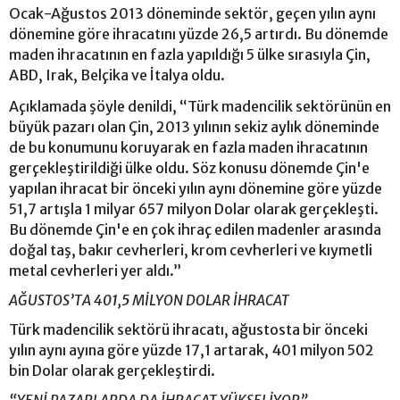
Ocak-Ağustos 2013 döneminde sektör, geçen yılın aynı
dönemine göre ihracatını yüzde 26,5 artırdı. Bu dönemde
maden ihracatının en fazla yapıldığı 5 ülke sırasıyla Çin,
ABD, Irak, Belçika ve İtalya oldu.
Açıklamada şöyle denildi, “Türk madencilik sektörünün en
büyük pazarı olan Çin, 2013 yılının sekiz aylık döneminde
de bu konumunu koruyarak en fazla maden ihracatının
gerçekleştirildiği ülke oldu. Söz konusu dönemde Çin'e
yapılan ihracat bir önceki yılın aynı dönemine göre yüzde
51,7 artışla 1 milyar 657 milyon Dolar olarak gerçekleşti.
Bu dönemde Çin'e en çok ihraç edilen madenler arasında
doğal taş, bakır cevherleri, krom cevherleri ve kıymetli
metal cevherleri yer aldı.”
AĞUSTOS’TA 401,5 MİLYON DOLAR İHRACAT
Türk madencilik sektörü ihracatı, ağustosta bir önceki
yılın aynı ayına göre yüzde 17,1 artarak, 401 milyon 502
bin Dolar olarak gerçekleştirdi.
“YENİ PAZARLARDA DA İHRACAT YÜKSELİYOR”