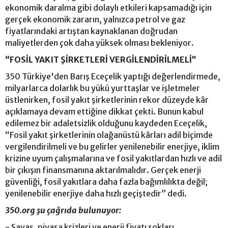
ekonomik daralma gibi dolaylı etkileri kapsamadığı için
gerçek ekonomik zararın, yalnızca petrol ve gaz
fiyatlarındaki artıştan kaynaklanan doğrudan
maliyetlerden çok daha yüksek olması bekleniyor.
“FOSİL YAKIT ŞİRKETLERİ VERGİLENDİRİLMELİ”
350 Türkiye'den Barış Eceçelik yaptığı değerlendirmede,
milyarlarca dolarlık bu yükü yurttaşlar ve işletmeler
üstlenirken, fosil yakıt şirketlerinin rekor düzeyde kâr
açıklamaya devam ettiğine dikkat çekti. Bunun kabul
edilemez bir adaletsizlik olduğunu kaydeden Eceçelik,
“Fosil yakıt şirketlerinin olağanüstü kârları adil biçimde
vergilendirilmeli ve bu gelirler yenilenebilir enerjiye, iklim
krizine uyum çalışmalarına ve fosil yakıtlardan hızlı ve adil
bir çıkışın finansmanına aktarılmalıdır. Gerçek enerji
güvenliği, fosil yakıtlara daha fazla bağımlılıkta değil;
yenilenebilir enerjiye daha hızlı geçiştedir” dedi.
350.org şu çağrıda bulunuyor:
- Savaş, piyasa krizleri ve enerji fiyatı şokları