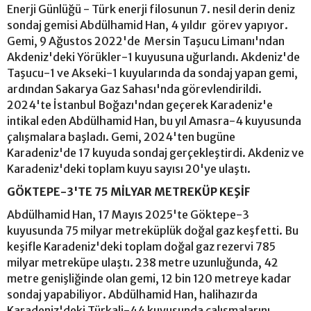
Enerji Günlüğü - Türk enerji filosunun 7. nesil derin deniz
sondaj gemisi Abdülhamid Han, 4 yıldır görev yapıyor.
Gemi, 9 Ağustos 2022'de Mersin Taşucu Limanı'ndan
Akdeniz'deki Yörükler-1 kuyusuna uğurlandı. Akdeniz'de
Taşucu-1 ve Akseki-1 kuyularında da sondaj yapan gemi,
ardından Sakarya Gaz Sahası'nda görevlendirildi.
2024'te İstanbul Boğazı'ndan geçerek Karadeniz'e
intikal eden Abdülhamid Han, bu yıl Amasra-4 kuyusunda
çalışmalara başladı. Gemi, 2024'ten bugüne
Karadeniz'de 17 kuyuda sondaj gerçekleştirdi. Akdeniz ve
Karadeniz'deki toplam kuyu sayısı 20'ye ulaştı.
GÖKTEPE-3'TE 75 MİLYAR METREKÜP KEŞİF
Abdülhamid Han, 17 Mayıs 2025'te Göktepe-3
kuyusunda 75 milyar metreküplük doğal gaz keşfetti. Bu
keşifle Karadeniz'deki toplam doğal gaz rezervi 785
milyar metreküpe ulaştı. 238 metre uzunluğunda, 42
metre genişliğinde olan gemi, 12 bin 120 metreye kadar
sondaj yapabiliyor. Abdülhamid Han, halihazırda
Karadeniz'deki Türkali-44 kuyusunda çalışmalarını