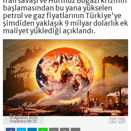
İran savaşı ve Hürmüz Boğazı krizinin
başlamasından bu yana yükselen
petrol ve gaz fiyatlarının Türkiye'ye
şimdiden yaklaşık 9 milyar dolarlık ek
maliyet yüklediği açıklandı.
10 Ağustos 2026
A+
A-
Pazartesi 08:32