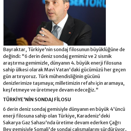
Bayraktar, Türkiye'nin sondaj filosunun büyüklüğüne de
değindi: "6 derin deniz sondaj gemimiz ve 2 sismik
araştırma gemimizle, dünyanın 4. büyük enerji filosuna
sahip ülkesi olarak Mavi Vatan'daki gücümüzü her geçen
gün artırıyoruz. Türk mühendisliğinin gücünü
denizlerimize taşımaya; milletimizin refahı için aramaya,
keşfetmeye ve üretmeye devam edeceğiz."
TÜRKİYE'NİN SONDAJ FİLOSU
6 derin deniz sondaj gemisiyle dünyanın en büyük 4'üncü
enerji filosuna sahip olan Türkiye, Karadeniz'deki
Sakarya Gaz Sahası'nda üretime devam ederken Çağrı
Bey gemisiyle Somali'de sondaj çalışmalarını sürdürüyor.