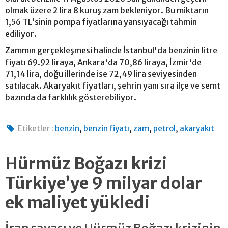
olmak üzere 2 lira 8 kuruş zam bekleniyor. Bu miktarın
1,56 TL'sinin pompa fiyatlarına yansıyacağı tahmin
ediliyor.
Zammın gerçekleşmesi halinde İstanbul'da benzinin litre
fiyatı 69.92 liraya, Ankara'da 70,86 liraya, İzmir'de
71,14 lira, doğu illerinde ise 72,49 lira seviyesinden
satılacak. Akaryakıt fiyatları, şehrin yanı sıra ilçe ve semt
bazında da farklılık gösterebiliyor.
,
,
,
,
Etiketler :
benzin
benzin fiyatı
zam
petrol
akaryakıt
Hürmüz Boğazı krizi
Türkiye’ye 9 milyar dolar
ek maliyet yükledi