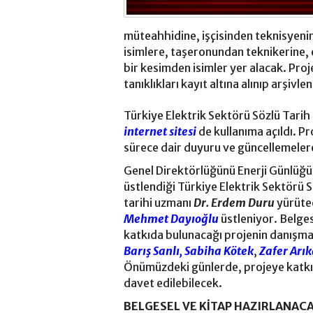
müteahhidine, işçisinden teknisyenin
isimlere, taşeronundan teknikerine,
bir kesimden isimler yer alacak. Proje
tanıklıkları kayıt altına alınıp arşivl
Türkiye Elektrik Sektörü Sözlü Tarih
internet sitesi
de kullanıma açıldı. P
sürece dair duyuru ve güncellemelere 
Genel Direktörlüğünü Enerji Günlüğ
üstlendiği Türkiye Elektrik Sektörü S
tarihi uzmanı
Dr. Erdem Duru
yürütec
Mehmet Dayıoğlu
üstleniyor. Belgese
katkıda bulunacağı projenin danışma
Barış Sanlı,
Sabiha Kötek
,
Zafer Arı
Önümüzdeki günlerde, projeye katkıd
davet edilebilecek.
BELGESEL VE KİTAP HAZIRLANAC