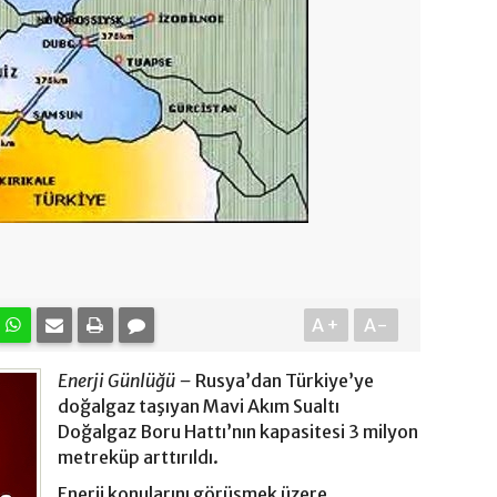
A+
A-
Enerji Günlüğü –
Rusya’dan Türkiye’ye
doğalgaz taşıyan Mavi Akım Sualtı
Doğalgaz Boru Hattı’nın kapasitesi 3 milyon
metreküp arttırıldı.
Enerji konularını görüşmek üzere