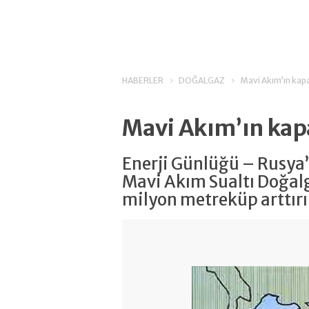
HABERLER
DOĞALGAZ
Mavi Akım’ın kapas
Mavi Akım’ın kapa
Enerji Günlüğü – Rusya
Mavi Akım Sualtı Doğalg
milyon metreküp arttırıl