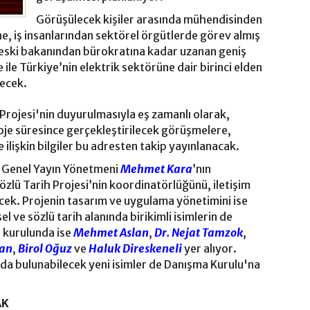
Görüşülecek kişiler arasında mühendisinden
e, iş insanlarından sektörel örgütlerde görev almış
 eski bakanından bürokratına kadar uzanan geniş
 ile Türkiye’nin elektrik sektörüne dair birinci elden
enecek.
 Projesi'nin duyurulmasıyla eş zamanlı olarak,
roje süresince gerçekleştirilecek görüşmelere,
ilişkin bilgiler bu adresten takip yayınlanacak.
ü Genel Yayın Yönetmeni
Mehmet Kara
’nın
özlü Tarih Projesi’nin koordinatörlüğünü, iletişim
ek. Projenin tasarım ve uygulama yönetimini ise
l ve sözlü tarih alanında birikimli isimlerin de
 kurulunda ise
Mehmet Aslan
,
Dr. Nejat Tamzok
,
kan
,
Birol Oğuz
ve
Haluk Direskeneli
yer alıyor.
a bulunabilecek yeni isimler de Danışma Kurulu'na
AK