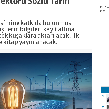
Sektörü Sözlü Tarih
16 s
önce
lişimine katkıda bulunmuş
şilerin bilgileri kayıt altına
cek kuşaklara aktarılacak. İlk
de kitap yayınlanacak.
1.
2.