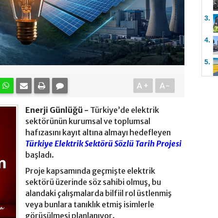
3.
4.
5.
A+
A-
Enerji Günlüğü -
Türkiye’de elektrik
sektörünün kurumsal ve toplumsal
hafızasını kayıt altına almayı hedefleyen
Türkiye Elektrik Sektörü Sözlü Tarih Projesi
başladı.
Proje kapsamında geçmişte elektrik
sektörü üzerinde söz sahibi olmuş, bu
alandaki çalışmalarda bilfiil rol üstlenmiş
veya bunlara tanıklık etmiş isimlerle
görüşülmesi planlanıyor.