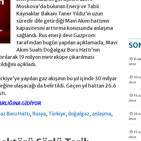
Moskova’da bulunan Enerji ve Tabii
Kaynaklar Bakanı Taner Yıldız’ın uzun
süredir dile getirdiği Mavi Akım hattının
kapasitesini arttırma konusunda anlaşma
sağlandı. Rus enerji devi Gazprom
tarafından bugün yapılan açıklamada, Mavi
SO
Akım Sualtı Doğalgaz Boru Hattı’nın
ırılarak 19 milyon metreküpe çıkarılması
8 sa
dığını açıkladı.
önce
10 s
iye’ye yapılan gaz akışının bu yıl içinde 30 milyar
önce
ğine ulaşacağı da belirtildi. Geçen yıl hattan 26.6
tı.
14 s
önce
ARLIĞINA GİDİYOR
,
,
,
,
,
az Boru Hattı
Rusya
Türkiye
doğalgaz
anlaşma
14 s
önce
15 s
önce