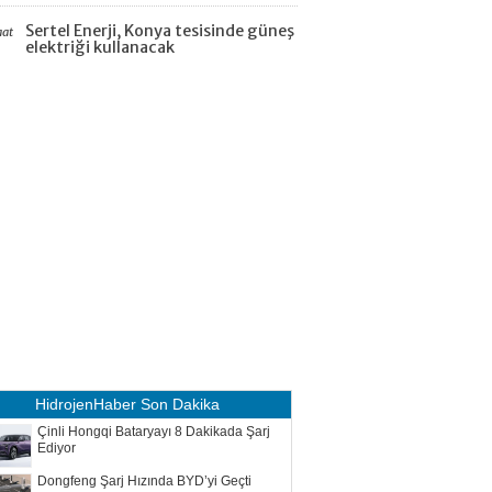
Sertel Enerji, Konya tesisinde güneş
aat
elektriği kullanacak
HidrojenHaber
Son Dakika
Çinli Hongqi Bataryayı 8 Dakikada Şarj
Ediyor
Dongfeng Şarj Hızında BYD’yi Geçti