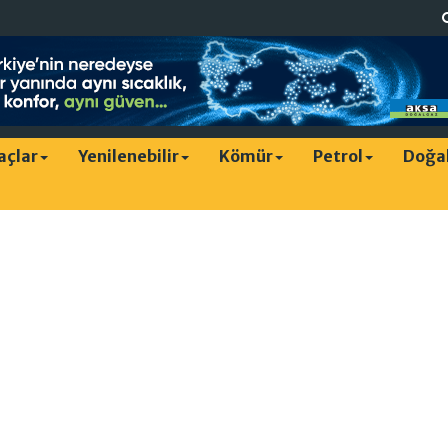
raçlar
Yenilenebilir
Kömür
Petrol
Doğa