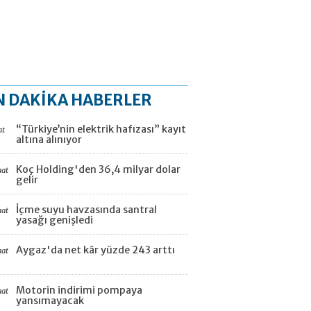
N DAKİKA HABERLER
“Türkiye’nin elektrik hafızası” kayıt
at
altına alınıyor
Koç Holding'den 36,4 milyar dolar
aat
gelir
İçme suyu havzasında santral
aat
yasağı genişledi
Aygaz'da net kâr yüzde 243 arttı
aat
Motorin indirimi pompaya
aat
yansımayacak