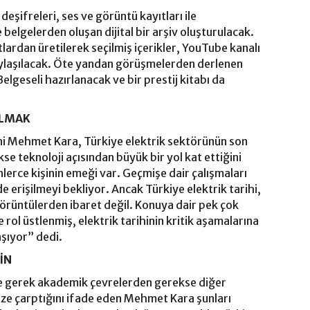
şifreleri, ses ve görüntü kayıtları ile
 belgelerden oluşan dijital bir arşiv oluşturulacak.
lardan üretilerek seçilmiş içerikler, YouTube kanalı
aylaşılacak. Öte yandan görüşmelerden derlenen
Belgeseli hazırlanacak ve bir prestij kitabı da
ALMAK
ni Mehmet Kara, Türkiye elektrik sektörünün son
e teknoloji açısından büyük bir yol kat ettiğini
lerce kişinin emeği var. Geçmişe dair çalışmaları
e erişilmeyi bekliyor. Ancak Türkiye elektrik tarihi,
örüntülerden ibaret değil. Konuya dair pek çok
e rol üstlenmiş, elektrik tarihinin kritik aşamalarına
yaşıyor” dedi.
İN
ine gerek akademik çevrelerden gerekse diğer
göze çarptığını ifade eden Mehmet Kara şunları