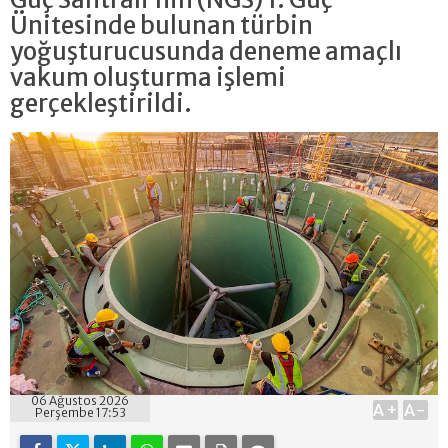
Ünitesinde bulunan türbin
yoğuşturucusunda deneme amaçlı
vakum oluşturma işlemi
gerçekleştirildi.
06 Ağustos 2026
A+
A-
Perşembe 17:53