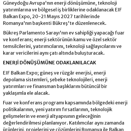
Güneydoğu Avrupa'nın enerji dönüşümüne, teknoloji
yatırımlarına ve bölgesel iş birliklerine odaklanacak EIF
Balkan Expo, 20-21 Mayıs 2027 tarihlerinde
Romanya'nın başkenti Bükreş'te düzenlenecek.
Bükreş Parlamento Sarayı'nın ev sahipliği yapacağı fuar
ve konferans; enerji sektörünün kamu ve özel sektör
temsilcilerini, yatırımcılarını, teknoloji sağlayıcılarını ve
karar vericilerini aynı çatı altında buluşturacak.
ENERJİ DÖNÜŞÜMÜNE ODAKLANILACAK
EIF Balkan Expo; güneş ve rüzgâr enerjisi, enerji
depolama sistemleri, şebeke teknolojileri, enerji
yatırımları ve finansman başlıklarını bütüncül bir
yaklaşımla ele alacak.
Fuar ve konferans programı kapsamında bölgedeki enerji
politikalarının, yeni yatırım fırsatlarının, teknolojik
gelişmelerin ve enerji altyapısının geleceğinin
değerlendirilmesi planlanıyor. Katılımcılar aynı zamanda
ürünlerini, projelerini ve çözümlerini Romanya ile Balkan