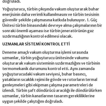
doğruladı.
Yoğuşturucu, türbin çıkışında vakum oluşturarak buhar
enerjisinin daha verimli kullanılmasını ve türbin tesisinin
güvenilir şekilde çalışmasına katkıda bulunuyor. 1. Güç
Ünitesi türbin binasındaki devreye alma çalışmalarının bir
sonraki önemli aşaması ise türbin jeneratörünün gaz
sızdırmazlığının kontrol edilmesi olacak.
UZMANLAR SİSTEMİ KONTROL ETTİ
Deneme amaçlı vakum oluşturma işlemi sırasında
uzmanlar, türbin yoğuşturucu ünitesinde vakumu
oluşturarak vakum sisteminin sızdırmazlığını ve türbinin
termomekanik durumunu kontrol etti. Aynı zamanda
yoğuşturucudaki vakum seviyesi, buhar basıncı,
yatakların sıcaklık rejimi ile gövde ve rotorların termal
genleşmeleri gibi ekipman çalışma parametreleri de
izlendi. Türbin şaft döndürücü aracılığı ile döndürülürken
uzmanlar, türbin kanatlarının tasarım gerekliliklerine
uygun şekilde çalıştığını doğruladı.