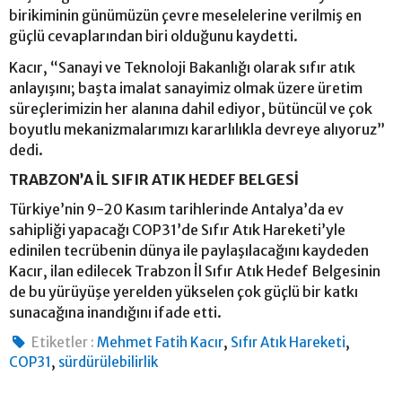
birikiminin günümüzün çevre meselelerine verilmiş en
güçlü cevaplarından biri olduğunu kaydetti.
Kacır, “Sanayi ve Teknoloji Bakanlığı olarak sıfır atık
anlayışını; başta imalat sanayimiz olmak üzere üretim
süreçlerimizin her alanına dahil ediyor, bütüncül ve çok
boyutlu mekanizmalarımızı kararlılıkla devreye alıyoruz”
dedi.
TRABZON’A İL SIFIR ATIK HEDEF BELGESİ
Türkiye’nin 9-20 Kasım tarihlerinde Antalya’da ev
sahipliği yapacağı COP31’de Sıfır Atık Hareketi’yle
edinilen tecrübenin dünya ile paylaşılacağını kaydeden
Kacır, ilan edilecek Trabzon İl Sıfır Atık Hedef Belgesinin
de bu yürüyüşe yerelden yükselen çok güçlü bir katkı
sunacağına inandığını ifade etti.
,
,
Etiketler :
Mehmet Fatih Kacır
Sıfır Atık Hareketi
,
COP31
sürdürülebilirlik