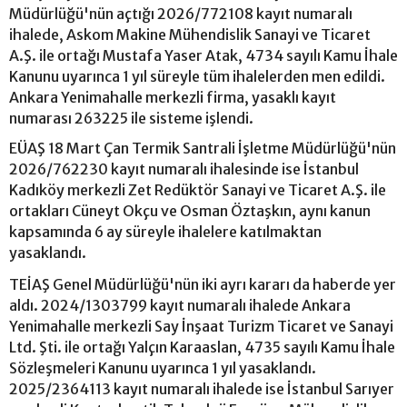
Müdürlüğü'nün açtığı 2026/772108 kayıt numaralı
ihalede, Askom Makine Mühendislik Sanayi ve Ticaret
A.Ş. ile ortağı Mustafa Yaser Atak, 4734 sayılı Kamu İhale
Kanunu uyarınca 1 yıl süreyle tüm ihalelerden men edildi.
Ankara Yenimahalle merkezli firma, yasaklı kayıt
numarası 263225 ile sisteme işlendi.
EÜAŞ 18 Mart Çan Termik Santrali İşletme Müdürlüğü'nün
2026/762230 kayıt numaralı ihalesinde ise İstanbul
Kadıköy merkezli Zet Redüktör Sanayi ve Ticaret A.Ş. ile
ortakları Cüneyt Okçu ve Osman Öztaşkın, aynı kanun
kapsamında 6 ay süreyle ihalelere katılmaktan
yasaklandı.
TEİAŞ Genel Müdürlüğü'nün iki ayrı kararı da haberde yer
aldı. 2024/1303799 kayıt numaralı ihalede Ankara
Yenimahalle merkezli Say İnşaat Turizm Ticaret ve Sanayi
Ltd. Şti. ile ortağı Yalçın Karaaslan, 4735 sayılı Kamu İhale
Sözleşmeleri Kanunu uyarınca 1 yıl yasaklandı.
2025/2364113 kayıt numaralı ihalede ise İstanbul Sarıyer