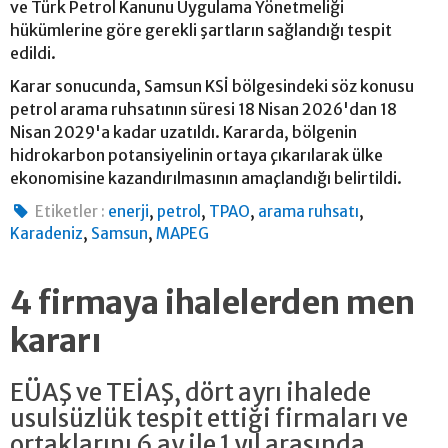
ve Türk Petrol Kanunu Uygulama Yönetmeliği
hükümlerine göre gerekli şartların sağlandığı tespit
edildi.
Karar sonucunda, Samsun KSİ bölgesindeki söz konusu
petrol arama ruhsatının süresi 18 Nisan 2026'dan 18
Nisan 2029'a kadar uzatıldı. Kararda, bölgenin
hidrokarbon potansiyelinin ortaya çıkarılarak ülke
ekonomisine kazandırılmasının amaçlandığı belirtildi.
,
,
,
,
Etiketler :
enerji
petrol
TPAO
arama ruhsatı
,
,
Karadeniz
Samsun
MAPEG
4 firmaya ihalelerden men
kararı
EÜAŞ ve TEİAŞ, dört ayrı ihalede
usulsüzlük tespit ettiği firmaları ve
ortaklarını 6 ay ile 1 yıl arasında