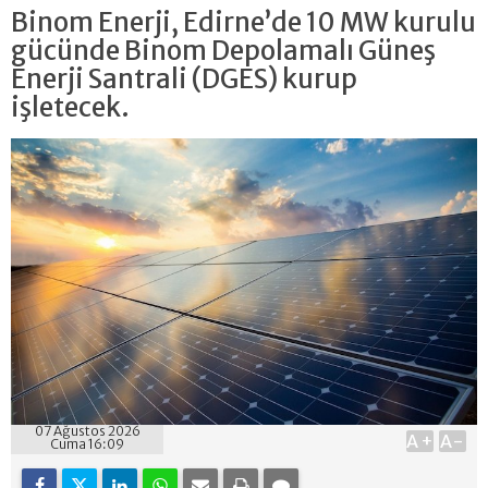
Binom Enerji, Edirne’de 10 MW kurulu
gücünde Binom Depolamalı Güneş
Enerji Santrali (DGES) kurup
işletecek.
07 Ağustos 2026
A+
A-
Cuma 16:09