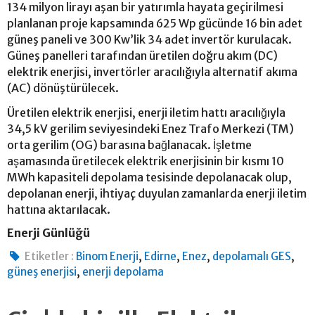
134 milyon lirayı aşan bir yatırımla hayata geçirilmesi
planlanan proje kapsamında 625 Wp gücünde 16 bin adet
güneş paneli ve 300 Kw’lik 34 adet invertör kurulacak.
Güneş panelleri tarafından üretilen doğru akım (DC)
elektrik enerjisi, invertörler aracılığıyla alternatif akıma
(AC) dönüştürülecek.
Üretilen elektrik enerjisi, enerji iletim hattı aracılığıyla
34,5 kV gerilim seviyesindeki Enez Trafo Merkezi (TM)
orta gerilim (OG) barasına bağlanacak. İşletme
aşamasında üretilecek elektrik enerjisinin bir kısmı 10
MWh kapasiteli depolama tesisinde depolanacak olup,
depolanan enerji, ihtiyaç duyulan zamanlarda enerji iletim
hattına aktarılacak.
Enerji Günlüğü
,
,
,
,
Etiketler :
Binom Enerji
Edirne
Enez
depolamalı GES
,
güneş enerjisi
enerji depolama