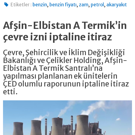
,
,
,
,
Etiketler :
benzin
benzin fiyatı
zam
petrol
akaryakıt
Afşin-Elbistan A Termik’in
çevre izni iptaline itiraz
Çevre, Şehircilik ve İklim Değişikliği
Bakanlığı ve Çelikler Holding, Afşin-
Elbistan A Termik Santralı’na
yapılması planlanan ek ünitelerin
ÇED olumlu raporunun iptaline itiraz
etti.