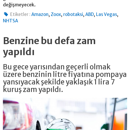
değişmeyecek.
,
,
,
,
,
Etiketler :
Amazon
Zoox
robotaksi
ABD
Las Vegas
NHTSA
Benzine bu defa zam
yapıldı
Bu gece yarısından geçerli olmak
üzere benzinin litre fiyatına pompaya
yansıyacak şekilde yaklaşık 1 lira 7
kuruş zam yapıldı.