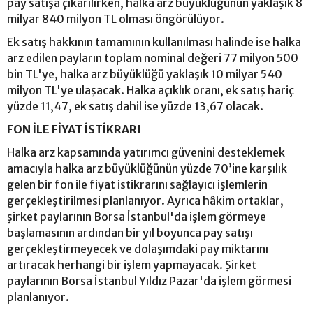
pay satışa çıkarılırken, halka arz büyüklüğünün yaklaşık 8
milyar 840 milyon TL olması öngörülüyor.
Ek satış hakkının tamamının kullanılması halinde ise halka
arz edilen payların toplam nominal değeri 77 milyon 500
bin TL'ye, halka arz büyüklüğü yaklaşık 10 milyar 540
milyon TL'ye ulaşacak. Halka açıklık oranı, ek satış hariç
yüzde 11,47, ek satış dahil ise yüzde 13,67 olacak.
FON İLE FİYAT İSTİKRARI
Halka arz kapsamında yatırımcı güvenini desteklemek
amacıyla halka arz büyüklüğünün yüzde 70’ine karşılık
gelen bir fon ile fiyat istikrarını sağlayıcı işlemlerin
gerçekleştirilmesi planlanıyor. Ayrıca hâkim ortaklar,
şirket paylarının Borsa İstanbul'da işlem görmeye
başlamasının ardından bir yıl boyunca pay satışı
gerçekleştirmeyecek ve dolaşımdaki pay miktarını
artıracak herhangi bir işlem yapmayacak. Şirket
paylarının Borsa İstanbul Yıldız Pazar'da işlem görmesi
planlanıyor.