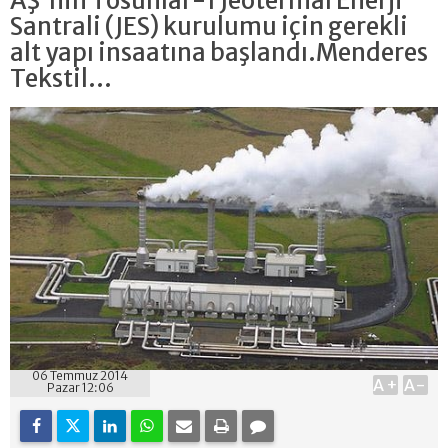
AŞ'nin Tosunlar-1 Jeotermal Enerji
Santrali (JES) kurulumu için gerekli
alt yapı insaatına başlandı.Menderes
Tekstil...
06 Temmuz 2014
A+
A-
Pazar 12:06