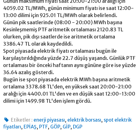
Günün maksimum fiyatı saat 20:00-21:00 aralığı için
4059.02 TL/MWh, günün minimum fiyatı ise saat 12:00-
13:00 dilimi için 925.01 TL/MWh olarak belirlendi.
Günün pik saatlerinde (08:00 - 20:00) MWh başına
Kesinleşmemiş PTF aritmetik ortalaması 2120.83 TL
olurken, pik dışı saatlerde ise aritmetik ortalama
3386.47 TL olarak kaydedildi.
Spot piyasada elektrik fiyatı ortalaması bugün ile
karşılaştırıldığında yüzde 22.7 düşüş yaşandı. Günlük PTF
ortalaması bir önceki haftanın aynı gününe göre ise yüzde
36.64 azalış gösterdi.
Bugün ise spot piyasada elektrik MWh başına aritmetik
ortalama 3378.68 TL'den, en yüksek saat 20:00-21:00
aralığı için 4400.01 TL'den ve en düşük saat 12:00-13:00
dilimi için 1499.98 TL'den işlem gördü.
,
,
Etiketler :
enerji piyasası
elektrik borsası
spot elektrik
,
,
,
,
,
fiyatları
EPİAŞ
PTF
GÖP
GİP
DGP