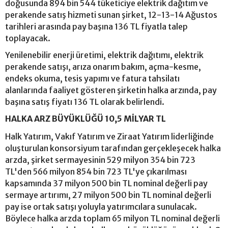
doğusunda 894 bin 544 tüketiciye elektrik dağıtım ve
perakende satış hizmeti sunan şirket, 12-13-14 Ağustos
tarihleri arasında pay başına 136 TL fiyatla talep
toplayacak.
Yenilenebilir enerji üretimi, elektrik dağıtımı, elektrik
perakende satışı, arıza onarım bakım, açma-kesme,
endeks okuma, tesis yapımı ve fatura tahsilatı
alanlarında faaliyet gösteren şirketin halka arzında, pay
başına satış fiyatı 136 TL olarak belirlendi.
HALKA ARZ BÜYÜKLÜĞÜ 10,5 MİLYAR TL
Halk Yatırım, Vakıf Yatırım ve Ziraat Yatırım liderliğinde
oluşturulan konsorsiyum tarafından gerçekleşecek halka
arzda, şirket sermayesinin 529 milyon 354 bin 723
TL'den 566 milyon 854 bin 723 TL'ye çıkarılması
kapsamında 37 milyon 500 bin TL nominal değerli pay
sermaye artırımı, 27 milyon 500 bin TL nominal değerli
pay ise ortak satışı yoluyla yatırımcılara sunulacak.
Böylece halka arzda toplam 65 milyon TL nominal değerli