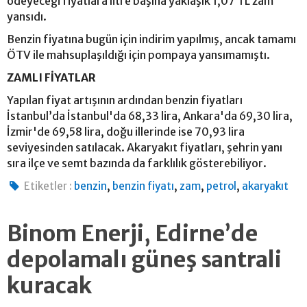
ödeyeceği fiyatlara litre başına yaklaşık 1,07 TL zam
yansıdı.
Benzin fiyatına bugün için indirim yapılmış, ancak tamamı
ÖTV ile mahsuplaşıldığı için pompaya yansımamıştı.
ZAMLI FİYATLAR
Yapılan fiyat artışının ardından benzin fiyatları
İstanbul’da İstanbul'da 68,33 lira, Ankara'da 69,30 lira,
İzmir'de 69,58 lira, doğu illerinde ise 70,93 lira
seviyesinden satılacak. Akaryakıt fiyatları, şehrin yanı
sıra ilçe ve semt bazında da farklılık gösterebiliyor.
,
,
,
,
Etiketler :
benzin
benzin fiyatı
zam
petrol
akaryakıt
Binom Enerji, Edirne’de
depolamalı güneş santrali
kuracak