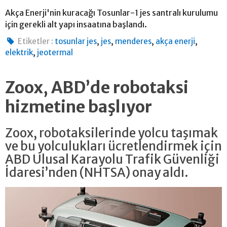
Akça Enerji'nin kuracağı Tosunlar-1 jes santralı kurulumu
için gerekli alt yapı insaatına başlandı.
,
,
,
,
Etiketler :
tosunlar jes
jes
menderes
akça enerji
,
elektrik
jeotermal
Zoox, ABD’de robotaksi
hizmetine başlıyor
Zoox, robotaksilerinde yolcu taşımak
ve bu yolculukları ücretlendirmek için
ABD Ulusal Karayolu Trafik Güvenliği
İdaresi’nden (NHTSA) onay aldı.