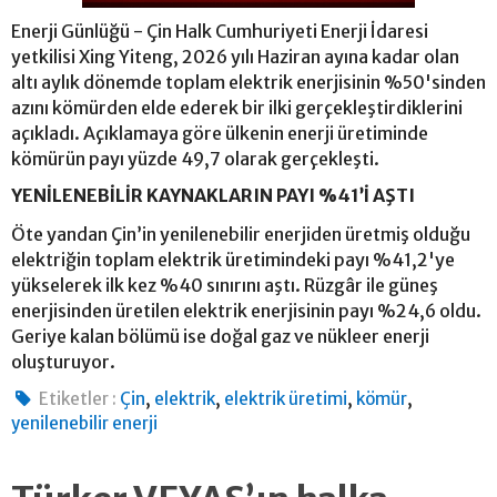
Enerji Günlüğü - Çin Halk Cumhuriyeti Enerji İdaresi
yetkilisi Xing Yiteng, 2026 yılı Haziran ayına kadar olan
altı aylık dönemde toplam elektrik enerjisinin %50'sinden
azını kömürden elde ederek bir ilki gerçekleştirdiklerini
açıkladı. Açıklamaya göre ülkenin enerji üretiminde
kömürün payı yüzde 49,7 olarak gerçekleşti.
YENİLENEBİLİR KAYNAKLARIN PAYI %41’İ AŞTI
Öte yandan Çin’in yenilenebilir enerjiden üretmiş olduğu
elektriğin toplam elektrik üretimindeki payı %41,2'ye
yükselerek ilk kez %40 sınırını aştı. Rüzgâr ile güneş
enerjisinden üretilen elektrik enerjisinin payı %24,6 oldu.
Geriye kalan bölümü ise doğal gaz ve nükleer enerji
oluşturuyor.
,
,
,
,
Etiketler :
Çin
elektrik
elektrik üretimi
kömür
yenilenebilir enerji