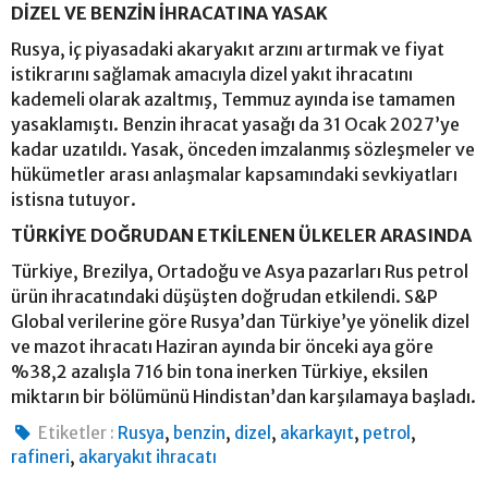
DİZEL VE BENZİN İHRACATINA YASAK
Rusya, iç piyasadaki akaryakıt arzını artırmak ve fiyat
istikrarını sağlamak amacıyla dizel yakıt ihracatını
kademeli olarak azaltmış, Temmuz ayında ise tamamen
yasaklamıştı. Benzin ihracat yasağı da 31 Ocak 2027’ye
kadar uzatıldı. Yasak, önceden imzalanmış sözleşmeler ve
hükümetler arası anlaşmalar kapsamındaki sevkiyatları
istisna tutuyor.
TÜRKİYE DOĞRUDAN ETKİLENEN ÜLKELER ARASINDA
Türkiye, Brezilya, Ortadoğu ve Asya pazarları Rus petrol
ürün ihracatındaki düşüşten doğrudan etkilendi. S&P
Global verilerine göre Rusya’dan Türkiye’ye yönelik dizel
ve mazot ihracatı Haziran ayında bir önceki aya göre
%38,2 azalışla 716 bin tona inerken Türkiye, eksilen
miktarın bir bölümünü Hindistan’dan karşılamaya başladı.
,
,
,
,
,
Etiketler :
Rusya
benzin
dizel
akarkayıt
petrol
,
rafineri
akaryakıt ihracatı