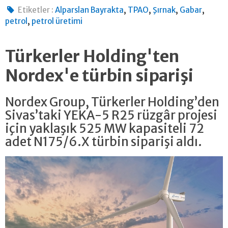
,
,
,
,
Etiketler :
Alparslan Bayrakta
TPAO
Şırnak
Gabar
,
petrol
petrol üretimi
Türkerler Holding'ten
Nordex'e türbin siparişi
Nordex Group, Türkerler Holding’den
Sivas’taki YEKA-5 R25 rüzgâr projesi
için yaklaşık 525 MW kapasiteli 72
adet N175/6.X türbin siparişi aldı.