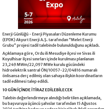
Enerji Günlüğü - Enerji Piyasaları Düzenleme Kurumu
(EPDK) Akyurt Enerji A.Ş. tarafından “Melet Enerji
Grubu” projesi tadil talebinde bulunulduğunu açıkladı.
Açıklamaya göre, Ordu ili Mesudiye ilçesi ve Sivas ili
Koyulhisar ilçesi sınırları içinde kurulması planlanan
23,249 MWm/22,097 MWe kurulu gücündeki
hidroelektrik santral ÖN/10057-22/04816 numaralı
önlisansa derç edilmiş olan sahaya ilişkin koordinatların
tadil edilmesi talep edildi.
10 GÜN İÇİNDE İTİRAZ EDİLEBİLECEK
Talebin değerlendirmeye alındığı belirtilen açıklamada,
bu başvuruya üçüncü şahıslar tarafından 15 Ağustos
2026 tarihine kadar ve sadece kişisel hak ihlali açısından