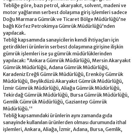
Tebliğe göre, bazı petrol, akaryakıt, solvent, madeni ve
motor yağlarının serbest dolaşıma giriş işlemleri sadece
Doğu Marmara Gümrük ve Ticaret Bölge Müdürlüğü'ne
bağlı Körfez Petrokimya Gümrük Müdürlüğü'nden
yapılacak.
Tebliğ kapsamında sanayicilerin kendi ihtiyaçları için
getirdikleri ürünlerin serbest dolaşımına girişine ilişkin
gümrük işlemleri ise şu gümrük müdürlüklerinden
yapılacak: "Ankara Gümrük Müdürlüğü, Mersin Akaryakıt
Gümrük Müdürlüğü, Adana Gümrük Müdürlüğü,
Karadeniz Ereğli Gümrük Müdürlüğü, Erenköy Gümrük
Müdürlüğü, Beylikdüzü Akaryakıt Gümrük Müdürlüğü,
İzmir Gümrük Müdürlüğü, Aliağa Gümrük Müdürlüğü,
Tekirdağ Gümrük Müdürlüğü, Bursa Gümrük Müdürlüğü,
Gemlik Gümrük Müdürlüğü, Gaziantep Gümrük
Müdürlüğü.''
Tebliğ kapsamındaki ürünlerin aynı zamanda gıda
sanayinde kullanılan ürünlerden olması durumunda ithal
işlemleri, Ankara, Aliağa, İzmir, Adana, Bursa, Gemlik,