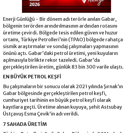
Enerji Günlüğü - Bir dönem adı terörle anılan Gabar,
bölgenin terörden arındırılmasının ardından rotasını
üretime çevirdi. Bölgede tesis edilen güven ve huzur
ortamı, Türkiye Petrolleri’nin (TPAO) bölgede rahatça
sismik araştırmalar ve sondaj çalışmaları yapmasının
önünü açtı. Gabar’daki petrol üretimi, yeni kuyuların
açılmasıyla birlikte rekor tazeledi. Gabar’da
gerçekleştirilen üretim, günlük 83 bin 300 varile ulaştı.
EN BÜYÜK PETROL KEŞFİ
Bu çalışmaların bir sonucu olarak 2021 yılında Şırnak’ın
Gabar bölgesinde gerçekleştirilen petrol keşfi,
cumhuriyet tarihinin en büyük petrol keşfi olarak
kayıtlara geçti. Üretime alınan kuyuya, şehit Astsubay
Üstçavuş Esma Çevik'in adı verildi.
7 SAHADA ÜRETİM