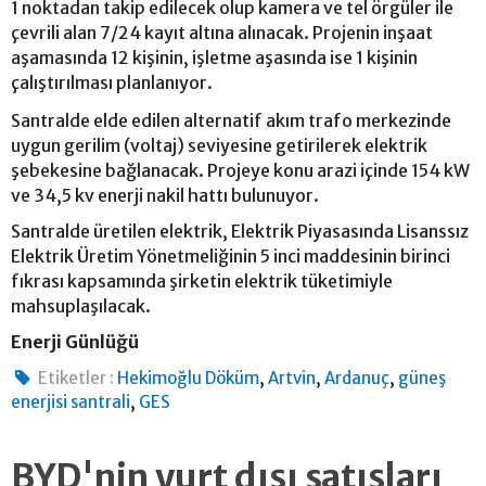
1 noktadan takip edilecek olup kamera ve tel örgüler ile
çevrili alan 7/24 kayıt altına alınacak. Projenin inşaat
aşamasında 12 kişinin, işletme aşasında ise 1 kişinin
çalıştırılması planlanıyor.
Santralde elde edilen alternatif akım trafo merkezinde
uygun gerilim (voltaj) seviyesine getirilerek elektrik
şebekesine bağlanacak. Projeye konu arazi içinde 154 kW
ve 34,5 kv enerji nakil hattı bulunuyor.
Santralde üretilen elektrik, Elektrik Piyasasında Lisanssız
Elektrik Üretim Yönetmeliğinin 5 inci maddesinin birinci
fıkrası kapsamında şirketin elektrik tüketimiyle
mahsuplaşılacak.
Enerji Günlüğü
,
,
,
Etiketler :
Hekimoğlu Döküm
Artvin
Ardanuç
güneş
,
enerjisi santrali
GES
BYD'nin yurt dışı satışları