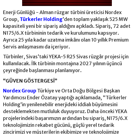
Enerji Günlüğü - Alman rüzgar türbini üreticisi Nordex
Group,
Türkerler Holding
’den toplam yaklaşık 525 MW
kapasiteli yeni bir sipariş aldığını açıkladı. Sipariş, 72 adet
N175/6.X türbininin tedarik ve kurulumunu kapsıyor.
Ayrıca 25 yıla kadar uzatma imkânı olan 10 yıllık Premium
Servis anlaşmasını da içeriyor.
Türbinler, Sivas’taki YEKA-5 R25 Sivas rüzgâr projesi için
kullanılacak. İlk türbinin montajına 2027 yılının üçüncü
çeyreğinde başlanması planlanıyor.
“GÜVEN GÖSTERGESİ”
Nordex Group
Türkiye ve Orta Doğu Bölgesi Başkan
Yardımcısı Ender Özatay yaptığı açıklamada, “Türkerler
Holding’in yenilenebilir enerjideki iddialı büyümesini
desteklemekten mutluluk duyuyoruz. Daha önceki YEKA
projelerindeki başarımızın ardından bu sipariş, N175/6.X
teknolojimizin rekabet gücünü, güçlü yerel tedarik
zincirimizi ve müşterilerin ekibimize ve teknolojimize