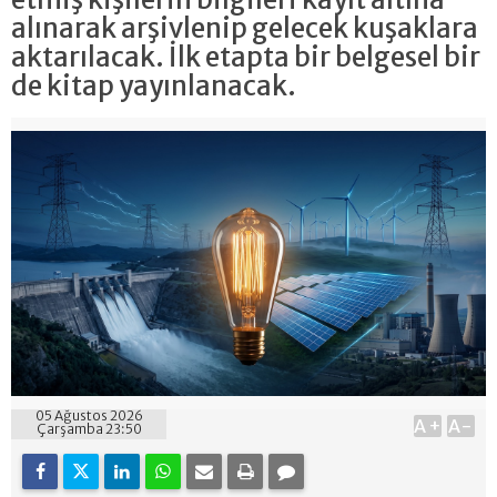
alınarak arşivlenip gelecek kuşaklara
aktarılacak. İlk etapta bir belgesel bir
de kitap yayınlanacak.
05 Ağustos 2026
A+
A-
Çarşamba 23:50