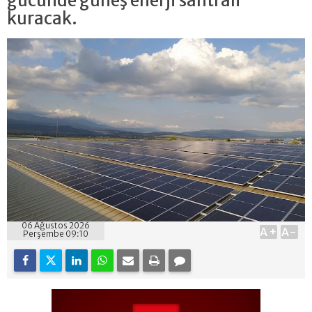
gücünde güneş enerji santrali
kuracak.
06 Ağustos 2026
A+
A-
Perşembe 09:10