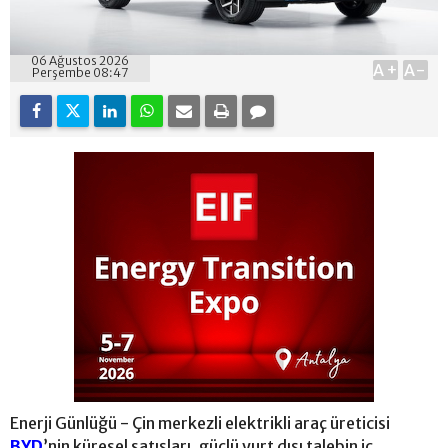
06 Ağustos 2026
A+
A-
Perşembe 08:47
Enerji Günlüğü - Çin merkezli elektrikli araç üreticisi
BYD
’nin küresel satışları, güçlü yurt dışı talebin iç