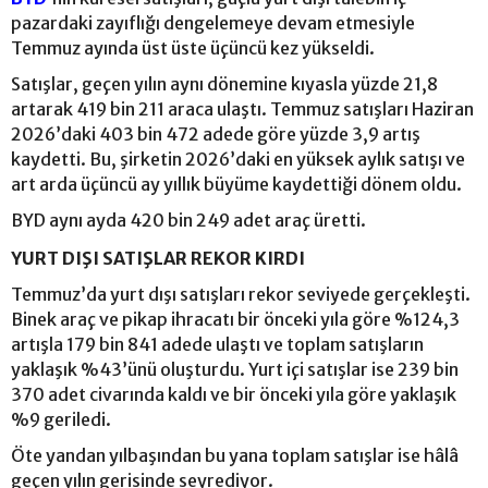
pazardaki zayıflığı dengelemeye devam etmesiyle
Temmuz ayında üst üste üçüncü kez yükseldi.
Satışlar, geçen yılın aynı dönemine kıyasla yüzde 21,8
artarak 419 bin 211 araca ulaştı. Temmuz satışları Haziran
2026’daki 403 bin 472 adede göre yüzde 3,9 artış
kaydetti. Bu, şirketin 2026’daki en yüksek aylık satışı ve
art arda üçüncü ay yıllık büyüme kaydettiği dönem oldu.
BYD aynı ayda 420 bin 249 adet araç üretti.
YURT DIŞI SATIŞLAR REKOR KIRDI
Temmuz’da yurt dışı satışları rekor seviyede gerçekleşti.
Binek araç ve pikap ihracatı bir önceki yıla göre %124,3
artışla 179 bin 841 adede ulaştı ve toplam satışların
yaklaşık %43’ünü oluşturdu. Yurt içi satışlar ise 239 bin
370 adet civarında kaldı ve bir önceki yıla göre yaklaşık
%9 geriledi.
Öte yandan yılbaşından bu yana toplam satışlar ise hâlâ
geçen yılın gerisinde seyrediyor.