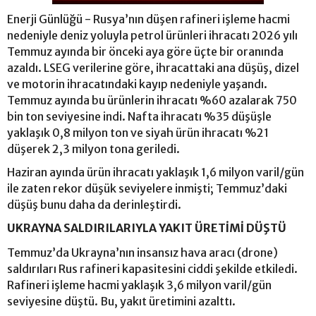
Enerji Günlüğü - Rusya’nın düşen rafineri işleme hacmi
nedeniyle deniz yoluyla petrol ürünleri ihracatı 2026 yılı
Temmuz ayında bir önceki aya göre üçte bir oranında
azaldı. LSEG verilerine göre, ihracattaki ana düşüş, dizel
ve motorin ihracatındaki kayıp nedeniyle yaşandı.
Temmuz ayında bu ürünlerin ihracatı %60 azalarak 750
bin ton seviyesine indi. Nafta ihracatı %35 düşüşle
yaklaşık 0,8 milyon ton ve siyah ürün ihracatı %21
düşerek 2,3 milyon tona geriledi.
Haziran ayında ürün ihracatı yaklaşık 1,6 milyon varil/gün
ile zaten rekor düşük seviyelere inmişti; Temmuz’daki
düşüş bunu daha da derinleştirdi.
UKRAYNA SALDIRILARIYLA YAKIT ÜRETİMİ DÜŞTÜ
Temmuz’da Ukrayna’nın insansız hava aracı (drone)
saldırıları Rus rafineri kapasitesini ciddi şekilde etkiledi.
Rafineri işleme hacmi yaklaşık 3,6 milyon varil/gün
seviyesine düştü. Bu, yakıt üretimini azalttı.