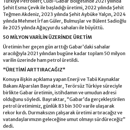
Türkiye Petrolleri; Cudi-Gabar Bölgesinde 2021 yılında
Şehit Esma Çevik ile başladığı üretimi, 2022 yılında Şehit
Teğmen Akdeniz, 2023 yılında Şehit Aybüke Yalçın, 2024
yılında Mehmet İrfan Güler, Bulmuşlar ve Bülent Sadioğlu
ile 2025 yılında Ağaçyurdu sahaları ile büyüttü.
50 MİLYON VARİLİN ÜZERİNDE ÜRETİM
Üretimin her geçen gün arttığı Gabar’daki sahalar
aracılığıyla 2021 yılından bugüne kadar toplam 50 milyon
varilin üzerinde ham petrol üretildi.
"ÜRETİMİ ARTTIRACAĞIZ"
Konuya ilişkin açıklama yapan Enerji ve Tabii Kaynaklar
Bakanı Alparslan Bayraktar, Terörsüz Türkiye süreciyle
birlikte Gabar üretimin, istihdamın ve umudun adresi
olduğunu söyledi. Bayraktar, “Gabar’da gerçekleştirilen
petrol üretimimiz, günlük 83 bin 300 varile ulaşarak
rekor kırdı. Durmaksızın çalışarak üretimi artıracağız ve
vatandaşlarımızın geleceğine umut olmayı sürdüreceğiz”
dedi.