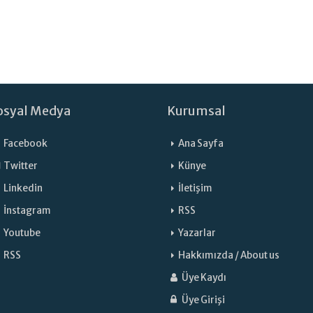
osyal Medya
Kurumsal
Facebook
Ana Sayfa
Twitter
Künye
Linkedin
İletişim
İnstagram
RSS
Youtube
Yazarlar
RSS
Hakkımızda / About us
Üye Kaydı
Üye Girişi