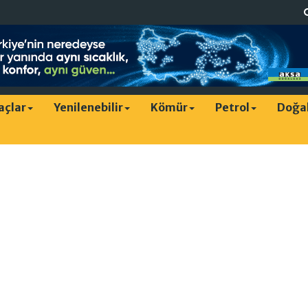
raçlar
Yenilenebilir
Kömür
Petrol
Doğa