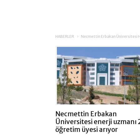
HABERLER
Necmettin Erbakan Üniversitesi H
Necmettin Erbakan
Üniversitesi enerji uzmanı 
öğretim üyesi arıyor