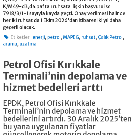
K/M49-d3,d4 paftalı ruhsata ilişkin başvuru ise
7918/3/1-1 sayıyla kayda geçti. Onay verilmesi halinde
her iki ruhsat da 1 Ekim 2026'dan itibaren iki yıl daha
geçerli olacak.
,
,
,
,
,
Etiketler :
enerji
petrol
MAPEG
ruhsat
Çalık Petrol
,
arama
uzatma
Petrol Ofisi Kırıkkale
Terminali’nin depolama ve
hizmet bedelleri arttı
EPDK, Petrol Ofisi Kırıkkale
Terminali’nin depolama ve hizmet
bedellerini artırdı. 30 Aralık 2025’ten
bu yana uygulanan fiyatlar
güncellenerek motorin depolama