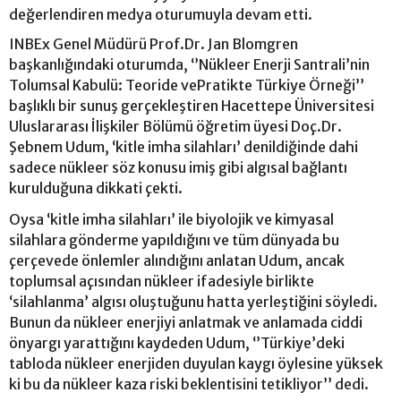
değerlendiren medya oturumuyla devam etti.
INBEx Genel Müdürü Prof.Dr. Jan Blomgren
başkanlığındaki oturumda, ‘’Nükleer Enerji Santrali’nin
Tolumsal Kabulü: Teoride vePratikte Türkiye Örneği’’
başlıklı bir sunuş gerçekleştiren Hacettepe Üniversitesi
Uluslararası İlişkiler Bölümü öğretim üyesi Doç.Dr.
Şebnem Udum, ‘kitle imha silahları’ denildiğinde dahi
sadece nükleer söz konusu imiş gibi algısal bağlantı
kurulduğuna dikkati çekti.
Oysa ‘kitle imha silahları’ ile biyolojik ve kimyasal
silahlara gönderme yapıldığını ve tüm dünyada bu
çerçevede önlemler alındığını anlatan Udum, ancak
toplumsal açısından nükleer ifadesiyle birlikte
‘silahlanma’ algısı oluştuğunu hatta yerleştiğini söyledi.
Bunun da nükleer enerjiyi anlatmak ve anlamada ciddi
önyargı yarattığını kaydeden Udum, ‘’Türkiye’deki
tabloda nükleer enerjiden duyulan kaygı öylesine yüksek
ki bu da nükleer kaza riski beklentisini tetikliyor’’ dedi.