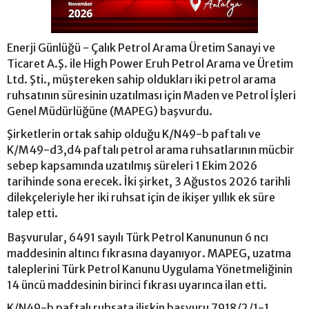
Enerji Günlüğü - Çalık Petrol Arama Üretim Sanayi ve
Ticaret A.Ş. ile High Power Eruh Petrol Arama ve Üretim
Ltd. Şti., müştereken sahip oldukları iki petrol arama
ruhsatının süresinin uzatılması için Maden ve Petrol İşleri
Genel Müdürlüğüne (MAPEG) başvurdu.
Şirketlerin ortak sahip olduğu K/N49-b paftalı ve
K/M49-d3,d4 paftalı petrol arama ruhsatlarının mücbir
sebep kapsamında uzatılmış süreleri 1 Ekim 2026
tarihinde sona erecek. İki şirket, 3 Ağustos 2026 tarihli
dilekçeleriyle her iki ruhsat için de ikişer yıllık ek süre
talep etti.
Başvurular, 6491 sayılı Türk Petrol Kanununun 6 ncı
maddesinin altıncı fıkrasına dayanıyor. MAPEG, uzatma
taleplerini Türk Petrol Kanunu Uygulama Yönetmeliğinin
14 üncü maddesinin birinci fıkrası uyarınca ilan etti.
K/N49-b paftalı ruhsata ilişkin başvuru 7918/2/1-1,