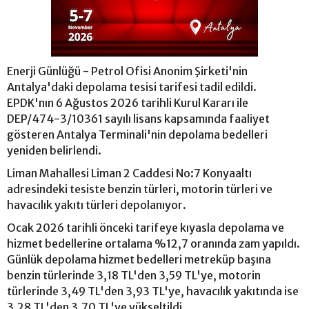
Enerji Günlüğü - Petrol Ofisi Anonim Şirketi'nin
Antalya'daki depolama tesisi tarifesi tadil edildi.
EPDK'nın 6 Ağustos 2026 tarihli Kurul Kararı ile
DEP/474-3/10361 sayılı lisans kapsamında faaliyet
gösteren Antalya Terminali'nin depolama bedelleri
yeniden belirlendi.
Liman Mahallesi Liman 2 Caddesi No:7 Konyaaltı
adresindeki tesiste benzin türleri, motorin türleri ve
havacılık yakıtı türleri depolanıyor.
Ocak 2026 tarihli önceki tarifeye kıyasla depolama ve
hizmet bedellerine ortalama %12,7 oranında zam yapıldı.
Günlük depolama hizmet bedelleri metreküp başına
benzin türlerinde 3,18 TL'den 3,59 TL'ye, motorin
türlerinde 3,49 TL'den 3,93 TL'ye, havacılık yakıtında ise
3,28 TL'den 3,70 TL'ye yükseltildi.