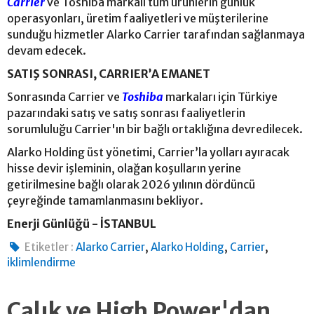
Carrier
ve Toshiba markalı tüm ürünlerin günlük
operasyonları, üretim faaliyetleri ve müşterilerine
sunduğu hizmetler Alarko Carrier tarafından sağlanmaya
devam edecek.
SATIŞ SONRASI, CARRIER’A EMANET
Sonrasında Carrier ve
Toshiba
markaları için Türkiye
pazarındaki satış ve satış sonrası faaliyetlerin
sorumluluğu Carrier'ın bir bağlı ortaklığına devredilecek.
Alarko Holding üst yönetimi, Carrier’la yolları ayıracak
hisse devir işleminin, olağan koşulların yerine
getirilmesine bağlı olarak 2026 yılının dördüncü
çeyreğinde tamamlanmasını bekliyor.
Enerji Günlüğü - İSTANBUL
,
,
,
Etiketler :
Alarko Carrier
Alarko Holding
Carrier
iklimlendirme
Çalık ve High Power'dan