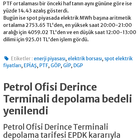
PTF ortalaması bir önceki haftanın aynı gününe göre ise
yüzde 14.43 azalış gösterdi.
Bugün ise spot piyasada elektrik MWh başına aritmetik
ortalama 2753.65 TL'den, en yüksek saat 20:00-21:00
aralığı için 4059.02 TL'den ve en düşük saat 12:00-13:00
dilimi için 925.01 TL'den işlem gördü.
,
,
Etiketler :
enerji piyasası
elektrik borsası
spot elektrik
,
,
,
,
,
fiyatları
EPİAŞ
PTF
GÖP
GİP
DGP
Petrol Ofisi Derince
Terminali depolama bedeli
yenilendi
Petrol Ofisi Derince Terminali
depolama tarifesi EPDK kararıyla