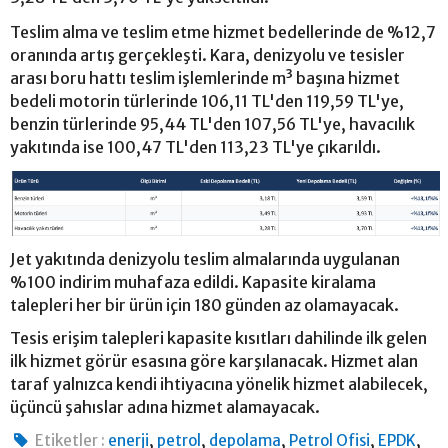
Teslim alma ve teslim etme hizmet bedellerinde de %12,7
oranında artış gerçekleşti. Kara, denizyolu ve tesisler
arası boru hattı teslim işlemlerinde m³ başına hizmet
bedeli motorin türlerinde 106,11 TL'den 119,59 TL'ye,
benzin türlerinde 95,44 TL'den 107,56 TL'ye, havacılık
yakıtında ise 100,47 TL'den 113,23 TL'ye çıkarıldı.
Jet yakıtında denizyolu teslim almalarında uygulanan
%100 indirim muhafaza edildi. Kapasite kiralama
talepleri her bir ürün için 180 günden az olamayacak.
Tesis erişim talepleri kapasite kısıtları dahilinde ilk gelen
ilk hizmet görür esasına göre karşılanacak. Hizmet alan
taraf yalnızca kendi ihtiyacına yönelik hizmet alabilecek,
üçüncü şahıslar adına hizmet alamayacak.
,
,
,
,
,
Etiketler :
enerji
petrol
depolama
Petrol Ofisi
EPDK