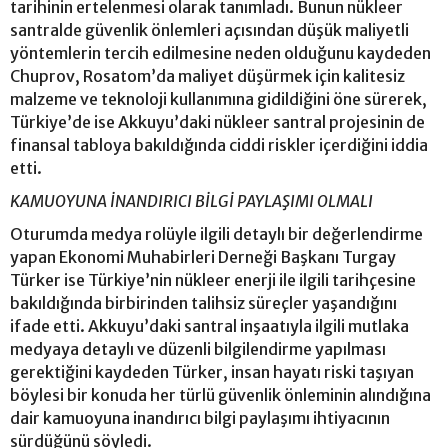
tarihinin ertelenmesi olarak tanımladı. Bunun nükleer
santralde güvenlik önlemleri açısından düşük maliyetli
yöntemlerin tercih edilmesine neden olduğunu kaydeden
Chuprov, Rosatom’da maliyet düşürmek için kalitesiz
malzeme ve teknoloji kullanımına gidildiğini öne sürerek,
Türkiye’de ise Akkuyu’daki nükleer santral projesinin de
finansal tabloya bakıldığında ciddi riskler içerdiğini iddia
etti.
KAMUOYUNA İNANDIRICI BİLGİ PAYLAŞIMI OLMALI
Oturumda medya rolüyle ilgili detaylı bir değerlendirme
yapan Ekonomi Muhabirleri Derneği Başkanı Turgay
Türker ise Türkiye’nin nükleer enerji ile ilgili tarihçesine
bakıldığında birbirinden talihsiz süreçler yaşandığını
ifade etti. Akkuyu’daki santral inşaatıyla ilgili mutlaka
medyaya detaylı ve düzenli bilgilendirme yapılması
gerektiğini kaydeden Türker, insan hayatı riski taşıyan
böylesi bir konuda her türlü güvenlik önleminin alındığına
dair kamuoyuna inandırıcı bilgi paylaşımı ihtiyacının
sürdüğünü söyledi.