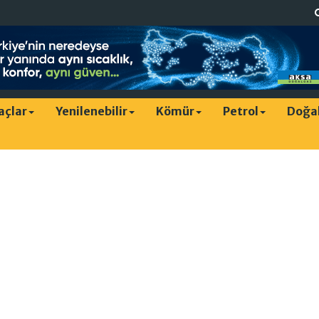
raçlar
Yenilenebilir
Kömür
Petrol
Doğa