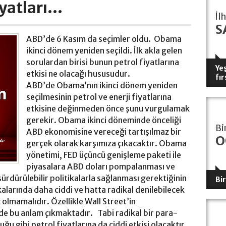
atları...
İl
S
ABD’de 6 Kasım da seçimler oldu. Obama
ikinci dönem yeniden seçildi. İlk akla gelen
sorulardan birisi bunun petrol fiyatlarına
Yeş
etkisi ne olacağı hususudur.
fır
ABD’de Obama’nın ikinci dönem yeniden
seçilmesinin petrol ve enerji fiyatlarına
etkisine değinmeden önce şunu vurgulamak
gerekir. Obama ikinci döneminde önceliği
Bi
ABD ekonomisine vereceği tartışılmaz bir
O
gerçek olarak karşımıza çıkacaktır. Obama
yönetimi, FED üçüncü genişleme paketi ile
piyasalara ABD doları pompalanması ve
ürdürülebilir politikalarla sağlanması gerektiğinin
Bi
kalarında daha ciddi ve hatta radikal denilebilecek
 olmamalıdır. Özellikle Wall Street’in
de bu anlam çıkmaktadır. Tabi radikal bir para-
uğu gibi petrol fiyatlarına da ciddi etkisi olacaktır.