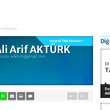
l fiyatları...
Diğ
Yazarın Tüm Yazıları >
li Arif AKTÜRK
posta:
aakturk@gmail.com
Dr
T
Do
Ak
A+
A-