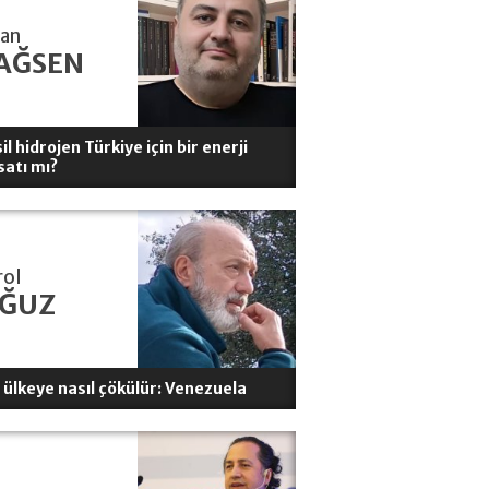
han
AĞSEN
il hidrojen Türkiye için bir enerji
satı mı?
rol
ĞUZ
r ülkeye nasıl çökülür: Venezuela