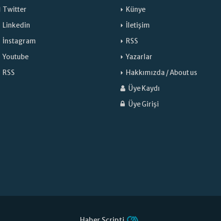
Twitter
Künye
Linkedin
İletişim
İnstagram
RSS
Youtube
Yazarlar
RSS
Hakkımızda / About us
Üye Kaydı
Üye Girişi
Haber Scripti