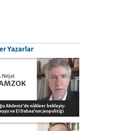
er Yazarlar
. Nejat
AMZOK
ğu Akdeniz’de nükleer bekleyiş:
kuyu ve El Dabaa’nın jeopolitiği