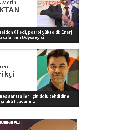
. Metin
KTAN
eidon üfledi, petrol yükseldi: Enerji
yasalarının Odyssey’si
erem
rikçi
neş santralleri için dolu tehdidine
rşı aktif savunma