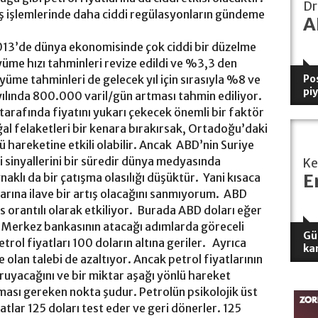
Dr
tış işlemlerinde daha ciddi regülasyonların gündeme
A
 2013’de dünya ekonomisinde çok ciddi bir düzelme
me hızı tahminleri revize edildi ve %3,3 den
üyüme tahminleri de gelecek yıl için sırasıyla %8 ve
Pos
pi
yılında 800.000 varil/gün artması tahmin ediliyor.
p tarafında fiyatını yukarı çekecek önemli bir faktör
l felaketleri bir kenara bırakırsak, Ortadoğu’daki
lü hareketine etkili olabilir. Ancak ABD’nin Suriye
ği sinyallerini bir süredir dünya medyasında
K
E
aklı da bir çatışma olasılığı düşüktür. Yani kısaca
tlarına ilave bir artış olacağını sanmıyorum. ABD
rs orantılı olarak etkiliyor. Burada ABD doları eğer
a Merkez bankasının atacağı adımlarda göreceli
Gü
trol fiyatları 100 doların altına geriler. Ayrıca
ka
olan talebi de azaltıyor. Ancak petrol fiyatlarının
oruyacağını ve bir miktar aşağı yönlü hareket
ası gereken nokta şudur. Petrolün psikolojik üst
yatlar 125 doları test eder ve geri dönerler. 125