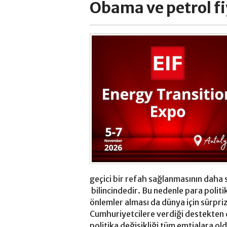
Obama ve petrol fiy
geçici bir refah sağlanmasının daha s
bilincindedir. Bu nedenle para politi
önlemler alması da dünya için sürpriz
Cumhuriyetcilere verdiği destekten 
politika değişikliği tüm emtialara old