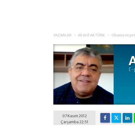
YAZARLAR
Ali Arif AKTÜRK
Obama ve petro
A
E-
07 Kasım 2012
Çarşamba 22:51