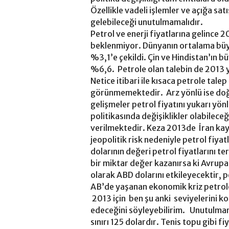
Özellikle vadeli işlemler ve açığa sa
gelebileceği unutulmamalıdır.
Petrol ve enerji fiyatlarına gelince
beklenmiyor. Dünyanın ortalama büyü
%3,1’e çekildi. Çin ve Hindistan’ın b
%6,6. Petrole olan talebin de 2013 
Netice itibari ile kısaca petrole tale
görünmemektedir. Arz yönlü ise doğa
gelişmeler petrol fiyatını yukarı yön
politikasında değişiklikler olabilece
verilmektedir. Keza 2013de İran kayn
jeopolitik risk nedeniyle petrol fiya
dolarının değeri petrol fiyatlarını te
bir miktar değer kazanırsa ki Avrup
olarak ABD dolarını etkileyecektir, pe
AB’de yaşanan ekonomik kriz petrole 
2013 için ben şu anki seviyelerini k
edeceğini söyleyebilirim. Unutulmam
sınırı 125 dolardır. Tenis topu gibi fi