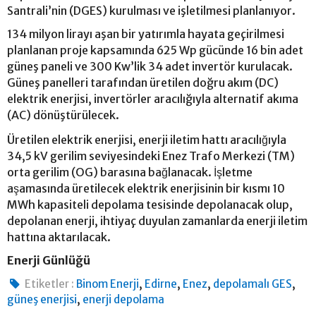
Santrali’nin (DGES) kurulması ve işletilmesi planlanıyor.
134 milyon lirayı aşan bir yatırımla hayata geçirilmesi
planlanan proje kapsamında 625 Wp gücünde 16 bin adet
güneş paneli ve 300 Kw’lik 34 adet invertör kurulacak.
Güneş panelleri tarafından üretilen doğru akım (DC)
elektrik enerjisi, invertörler aracılığıyla alternatif akıma
(AC) dönüştürülecek.
Üretilen elektrik enerjisi, enerji iletim hattı aracılığıyla
34,5 kV gerilim seviyesindeki Enez Trafo Merkezi (TM)
orta gerilim (OG) barasına bağlanacak. İşletme
aşamasında üretilecek elektrik enerjisinin bir kısmı 10
MWh kapasiteli depolama tesisinde depolanacak olup,
depolanan enerji, ihtiyaç duyulan zamanlarda enerji iletim
hattına aktarılacak.
Enerji Günlüğü
,
,
,
,
Etiketler :
Binom Enerji
Edirne
Enez
depolamalı GES
,
güneş enerjisi
enerji depolama