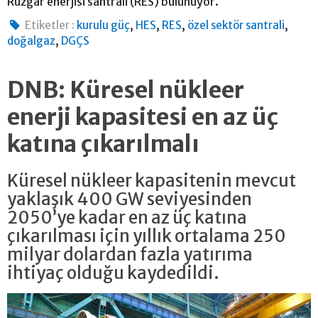
Rüzgar enerjisi santrali (RES) bulunuyor.
,
,
,
,
Etiketler :
kurulu güç
HES
RES
özel sektör santrali
,
doğalgaz
DGÇS
DNB: Küresel nükleer
enerji kapasitesi en az üç
katına çıkarılmalı
Küresel nükleer kapasitenin mevcut
yaklaşık 400 GW seviyesinden
2050’ye kadar en az üç katına
çıkarılması için yıllık ortalama 250
milyar dolardan fazla yatırıma
ihtiyaç olduğu kaydedildi.