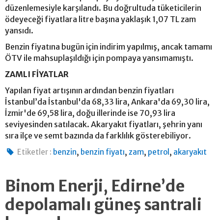
düzenlemesiyle karşılandı. Bu doğrultuda tüketicilerin
ödeyeceği fiyatlara litre başına yaklaşık 1,07 TL zam
yansıdı.
Benzin fiyatına bugün için indirim yapılmış, ancak tamamı
ÖTV ile mahsuplaşıldığı için pompaya yansımamıştı.
ZAMLI FİYATLAR
Yapılan fiyat artışının ardından benzin fiyatları
İstanbul’da İstanbul'da 68,33 lira, Ankara'da 69,30 lira,
İzmir'de 69,58 lira, doğu illerinde ise 70,93 lira
seviyesinden satılacak. Akaryakıt fiyatları, şehrin yanı
sıra ilçe ve semt bazında da farklılık gösterebiliyor.
,
,
,
,
Etiketler :
benzin
benzin fiyatı
zam
petrol
akaryakıt
Binom Enerji, Edirne’de
depolamalı güneş santrali