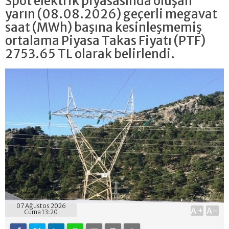
Spot elektrik piyasasında oluşan
yarın (08.08.2026) geçerli megavat
saat (MWh) başına kesinleşmemiş
ortalama Piyasa Takas Fiyatı (PTF)
2753.65 TL olarak belirlendi.
07 Ağustos 2026
A+
A-
Cuma 13:20