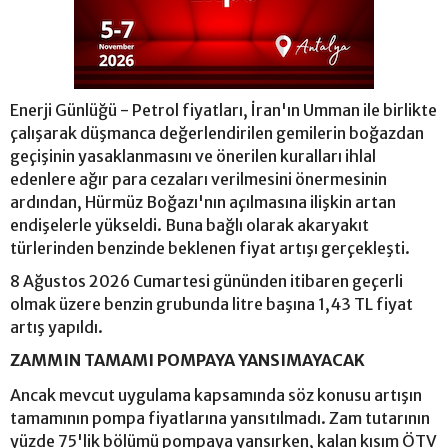
Enerji Günlüğü - Petrol fiyatları, İran'ın Umman ile birlikte
çalışarak düşmanca değerlendirilen gemilerin boğazdan
geçişinin yasaklanmasını ve önerilen kuralları ihlal
edenlere ağır para cezaları verilmesini önermesinin
ardından, Hürmüz Boğazı'nın açılmasına ilişkin artan
endişelerle yükseldi. Buna bağlı olarak akaryakıt
türlerinden benzinde beklenen fiyat artışı gerçekleşti.
8 Ağustos 2026 Cumartesi gününden itibaren geçerli
olmak üzere benzin grubunda litre başına 1,43 TL fiyat
artış yapıldı.
ZAMMIN TAMAMI POMPAYA YANSIMAYACAK
Ancak mevcut uygulama kapsamında söz konusu artışın
tamamının pompa fiyatlarına yansıtılmadı. Zam tutarının
yüzde 75'lik bölümü pompaya yansırken, kalan kısım ÖTV