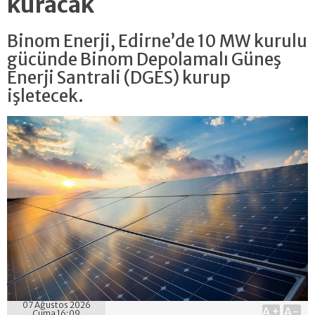
kuracak
Binom Enerji, Edirne’de 10 MW kurulu
gücünde Binom Depolamalı Güneş
Enerji Santrali (DGES) kurup
işletecek.
07 Ağustos 2026
A+
A-
Cuma 16:09