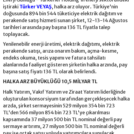
iştiraki
Türker VEYAŞ
, halka arz oluyor. Türkiye'nin
doğusunda 894 bin 544 tüketiciye elektrik dağıtım ve
perakende satış hizmeti sunan şirket, 12-13-14 Ağustos
tarihleri arasında pay başına 136 TL fiyatla talep
toplayacak.
Yenilenebilir enerji üretimi, elektrik dağıtımı, elektrik
perakende satışı, arıza onarım bakım, açma-kesme,
endeks okuma, tesis yapımı ve fatura tahsilatı
alanlarında faaliyet gösteren şirketin halka arzında, pay
başına satış fiyatı 136 TL olarak belirlendi.
HALKA ARZ BÜYÜKLÜĞÜ 10,5 MİLYAR TL
Halk Yatırım, Vakıf Yatırım ve Ziraat Yatırım liderliğinde
oluşturulan konsorsiyum tarafından gerçekleşecek halka
arzda, şirket sermayesinin 529 milyon 354 bin 723
TL'den 566 milyon 854 bin 723 TL'ye çıkarılması
kapsamında 37 milyon 500 bin TL nominal değerli pay
sermaye artırımı, 27 milyon 500 bin TL nominal değerli
pay ise ortak satışı yoluyla yatırımcılara sunulacak.