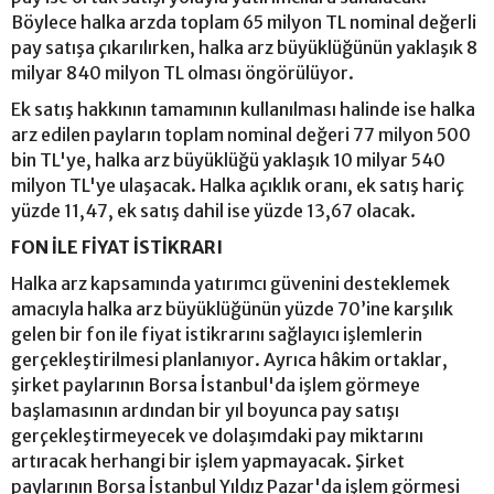
Böylece halka arzda toplam 65 milyon TL nominal değerli
pay satışa çıkarılırken, halka arz büyüklüğünün yaklaşık 8
milyar 840 milyon TL olması öngörülüyor.
Ek satış hakkının tamamının kullanılması halinde ise halka
arz edilen payların toplam nominal değeri 77 milyon 500
bin TL'ye, halka arz büyüklüğü yaklaşık 10 milyar 540
milyon TL'ye ulaşacak. Halka açıklık oranı, ek satış hariç
yüzde 11,47, ek satış dahil ise yüzde 13,67 olacak.
FON İLE FİYAT İSTİKRARI
Halka arz kapsamında yatırımcı güvenini desteklemek
amacıyla halka arz büyüklüğünün yüzde 70’ine karşılık
gelen bir fon ile fiyat istikrarını sağlayıcı işlemlerin
gerçekleştirilmesi planlanıyor. Ayrıca hâkim ortaklar,
şirket paylarının Borsa İstanbul'da işlem görmeye
başlamasının ardından bir yıl boyunca pay satışı
gerçekleştirmeyecek ve dolaşımdaki pay miktarını
artıracak herhangi bir işlem yapmayacak. Şirket
paylarının Borsa İstanbul Yıldız Pazar'da işlem görmesi