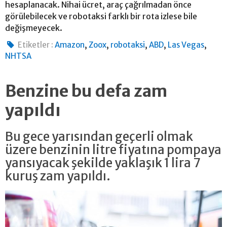
hesaplanacak. Nihai ücret, araç çağrılmadan önce
görülebilecek ve robotaksi farklı bir rota izlese bile
değişmeyecek.
,
,
,
,
,
Etiketler :
Amazon
Zoox
robotaksi
ABD
Las Vegas
NHTSA
Benzine bu defa zam
yapıldı
Bu gece yarısından geçerli olmak
üzere benzinin litre fiyatına pompaya
yansıyacak şekilde yaklaşık 1 lira 7
kuruş zam yapıldı.