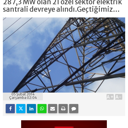
287,3 MW olan 21 özel sektör elektrik
santrali devreye alındı.Geçtiğimiz...
05 Şubat 2014
A+
A-
Çarşamba 02:04