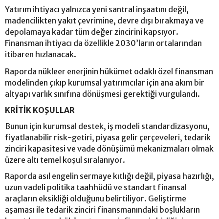
Yatırım ihtiyacı yalnızca yeni santral inşaatını değil,
madencilikten yakıt çevrimine, devre dışı bırakmaya ve
depolamaya kadar tüm değer zincirini kapsıyor.
Finansman ihtiyacı da özellikle 2030’ların ortalarından
itibaren hızlanacak.
Raporda nükleer enerjinin hükümet odaklı özel finansman
modelinden çıkıp kurumsal yatırımcılar için ana akım bir
altyapı varlık sınıfına dönüşmesi gerektiği vurgulandı.
KRİTİK KOŞULLAR
Bunun için kurumsal destek, iş modeli standardizasyonu,
fiyatlanabilir risk-getiri, piyasa gelir çerçeveleri, tedarik
zinciri kapasitesi ve vade dönüşümü mekanizmaları olmak
üzere altı temel koşul sıralanıyor.
Raporda asıl engelin sermaye kıtlığı değil, piyasa hazırlığı,
uzun vadeli politika taahhüdü ve standart finansal
araçların eksikliği olduğunu belirtiliyor. Geliştirme
aşaması ile tedarik zinciri finansmanındaki boşlukların