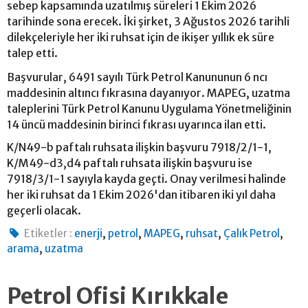
sebep kapsamında uzatılmış süreleri 1 Ekim 2026
tarihinde sona erecek. İki şirket, 3 Ağustos 2026 tarihli
dilekçeleriyle her iki ruhsat için de ikişer yıllık ek süre
talep etti.
Başvurular, 6491 sayılı Türk Petrol Kanununun 6 ncı
maddesinin altıncı fıkrasına dayanıyor. MAPEG, uzatma
taleplerini Türk Petrol Kanunu Uygulama Yönetmeliğinin
14 üncü maddesinin birinci fıkrası uyarınca ilan etti.
K/N49-b paftalı ruhsata ilişkin başvuru 7918/2/1-1,
K/M49-d3,d4 paftalı ruhsata ilişkin başvuru ise
7918/3/1-1 sayıyla kayda geçti. Onay verilmesi halinde
her iki ruhsat da 1 Ekim 2026'dan itibaren iki yıl daha
geçerli olacak.
,
,
,
,
,
Etiketler :
enerji
petrol
MAPEG
ruhsat
Çalık Petrol
,
arama
uzatma
Petrol Ofisi Kırıkkale