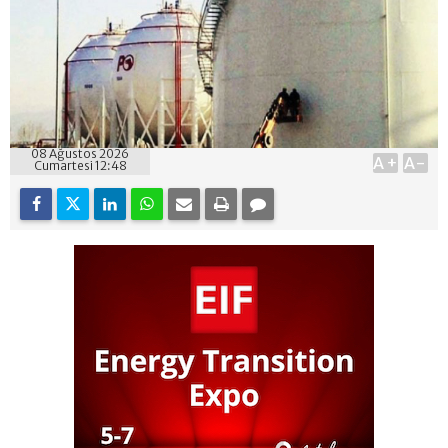
08 Ağustos 2026
A+
A-
Cumartesi 12:48