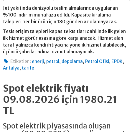
Jet yakıtında denizyolu teslim almalarında uygulanan
%100 indirim muhafaza edildi. Kapasite kiralama
talepleri her bir ürün için 180 günden az olamayacak.
Tesis erişim talepleri kapasite kısıtları dahilinde ilk gelen
ilk hizmet görür esasına göre karşılanacak. Hizmet alan
taraf yalnızca kendi ihtiyacına yönelik hizmet alabilecek,
üçüncü şahıslar adına hizmet alamayacak.
,
,
,
,
,
Etiketler :
enerji
petrol
depolama
Petrol Ofisi
EPDK
,
Antalya
tarife
Spot elektrik fiyatı
09.08.2026 için 1980.21
TL
Spot elektrik piyasasında oluşan