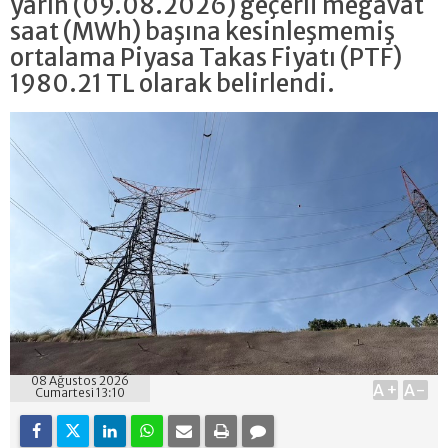
yarın (09.08.2026) geçerli megavat
saat (MWh) başına kesinleşmemiş
ortalama Piyasa Takas Fiyatı (PTF)
1980.21 TL olarak belirlendi.
08 Ağustos 2026
A+
A-
Cumartesi 13:10