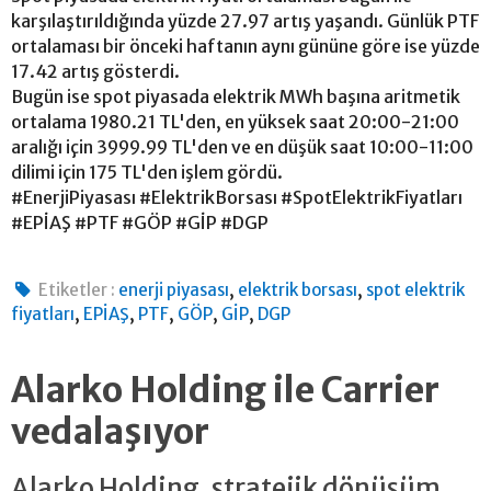
karşılaştırıldığında yüzde 27.97 artış yaşandı. Günlük PTF
ortalaması bir önceki haftanın aynı gününe göre ise yüzde
17.42 artış gösterdi.
Bugün ise spot piyasada elektrik MWh başına aritmetik
ortalama 1980.21 TL'den, en yüksek saat 20:00-21:00
aralığı için 3999.99 TL'den ve en düşük saat 10:00-11:00
dilimi için 175 TL'den işlem gördü.
#EnerjiPiyasası #ElektrikBorsası #SpotElektrikFiyatları
#EPİAŞ #PTF #GÖP #GİP #DGP
,
,
Etiketler :
enerji piyasası
elektrik borsası
spot elektrik
,
,
,
,
,
fiyatları
EPİAŞ
PTF
GÖP
GİP
DGP
Alarko Holding ile Carrier
vedalaşıyor
Alarko Holding, stratejik dönüşüm