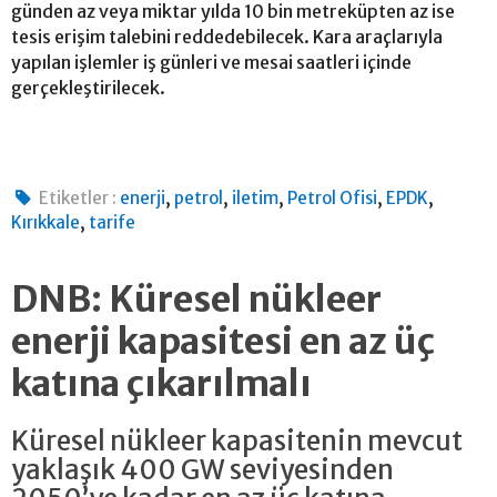
günden az veya miktar yılda 10 bin metreküpten az ise
tesis erişim talebini reddedebilecek. Kara araçlarıyla
yapılan işlemler iş günleri ve mesai saatleri içinde
gerçekleştirilecek.
,
,
,
,
,
Etiketler :
enerji
petrol
iletim
Petrol Ofisi
EPDK
,
Kırıkkale
tarife
DNB: Küresel nükleer
enerji kapasitesi en az üç
katına çıkarılmalı
Küresel nükleer kapasitenin mevcut
yaklaşık 400 GW seviyesinden