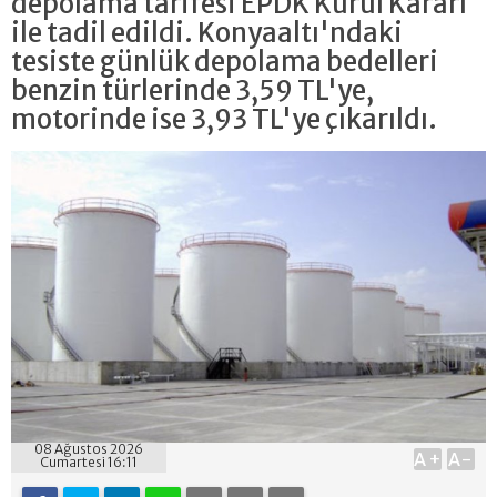
depolama tarifesi EPDK Kurul Kararı
ile tadil edildi. Konyaaltı'ndaki
tesiste günlük depolama bedelleri
benzin türlerinde 3,59 TL'ye,
motorinde ise 3,93 TL'ye çıkarıldı.
08 Ağustos 2026
A+
A-
Cumartesi 16:11