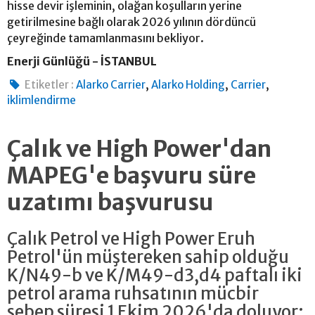
hisse devir işleminin, olağan koşulların yerine
getirilmesine bağlı olarak 2026 yılının dördüncü
çeyreğinde tamamlanmasını bekliyor.
Enerji Günlüğü - İSTANBUL
,
,
,
Etiketler :
Alarko Carrier
Alarko Holding
Carrier
iklimlendirme
Çalık ve High Power'dan
MAPEG'e başvuru süre
uzatımı başvurusu
Çalık Petrol ve High Power Eruh
Petrol'ün müştereken sahip olduğu
K/N49-b ve K/M49-d3,d4 paftalı iki
petrol arama ruhsatının mücbir
sebep süresi 1 Ekim 2026'da doluyor;