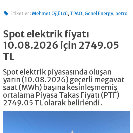
,
,
,
Etiketler :
Mehmet Öğütçü
TPAO
Genel Energy
petrol
Spot elektrik fiyatı
10.08.2026 için 2749.05
TL
Spot elektrik piyasasında oluşan
yarın (10.08.2026) geçerli megavat
saat (MWh) başına kesinleşmemiş
ortalama Piyasa Takas Fiyatı (PTF)
2749.05 TL olarak belirlendi.