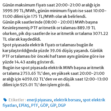
Günün maksimum fiyatı saat 20:00-21:00 aralığı için
3999.99 TL/MWh, günün minimum fiyatı ise saat 10:00-
11:00 dilimi için 175 TL/MWh olarak belirlendi.
Günün pik saatlerinde (08:00 - 20:00) MWh başına
Kesinleşmemiş PTF aritmetik ortalaması 889.19 TL
olurken, pik dışı saatlerde ise aritmetik ortalama 3071.22
TL olarak kaydedildi.
Spot piyasada elektrik fiyatı ortalaması bugün ile
karşılaştırıldığında yüzde 39.06 düşüş yaşandı. Günlük
PTF ortalaması bir önceki haftanın aynı gününe göre ise
yüzde 14.43 azalış gösterdi.
Bugün ise spot piyasada elektrik MWh başına aritmetik
ortalama 2753.65 TL'den, en yüksek saat 20:00-21:00
aralığı için 4059.02 TL'den ve en düşük saat 12:00-13:00
dilimi için 925.01 TL'den işlem gördü.
,
,
Etiketler :
enerji piyasası
elektrik borsası
spot elektrik
,
,
,
,
,
fiyatları
EPİAŞ
PTF
GÖP
GİP
DGP