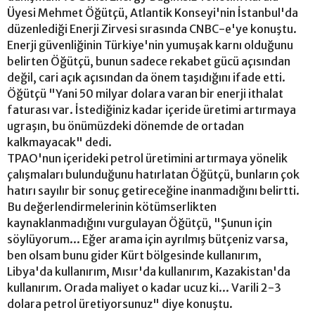
Üyesi Mehmet Öğütçü, Atlantik Konseyi'nin İstanbul'da
düzenlediği Enerji Zirvesi sırasında CNBC-e'ye konuştu.
Enerji güvenliğinin Türkiye'nin yumuşak karnı olduğunu
belirten Öğütçü, bunun sadece rekabet gücü açısından
değil, cari açık açısından da önem taşıdığını ifade etti.
Öğütçü "Yani 50 milyar dolara varan bir enerji ithalat
faturası var. İstediğiniz kadar içeride üretimi artırmaya
ugraşın, bu önümüzdeki dönemde de ortadan
kalkmayacak" dedi.
TPAO'nun içerideki petrol üretimini artırmaya yönelik
çalışmaları bulunduğunu hatırlatan Öğütçü, bunların çok
hatırı sayılır bir sonuç getireceğine inanmadığını belirtti.
Bu değerlendirmelerinin kötümserlikten
kaynaklanmadığını vurgulayan Öğütçü, "Şunun için
söylüyorum... Eğer arama için ayrılmış bütçeniz varsa,
ben olsam bunu gider Kürt bölgesinde kullanırım,
Libya'da kullanırım, Mısır'da kullanırım, Kazakistan'da
kullanırım. Orada maliyet o kadar ucuz ki... Varili 2-3
dolara petrol üretiyorsunuz" diye konuştu.