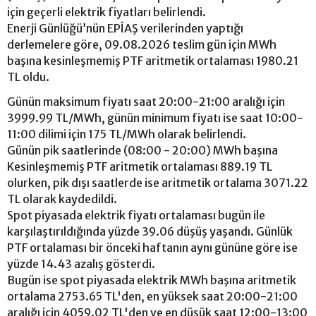
için geçerli elektrik fiyatları belirlendi.
Enerji Günlüğü’nün EPİAŞ verilerinden yaptığı
derlemelere göre, 09.08.2026 teslim gün için MWh
başına kesinleşmemiş PTF aritmetik ortalaması 1980.21
TL oldu.
Günün maksimum fiyatı saat 20:00-21:00 aralığı için
3999.99 TL/MWh, günün minimum fiyatı ise saat 10:00-
11:00 dilimi için 175 TL/MWh olarak belirlendi.
Günün pik saatlerinde (08:00 - 20:00) MWh başına
Kesinleşmemiş PTF aritmetik ortalaması 889.19 TL
olurken, pik dışı saatlerde ise aritmetik ortalama 3071.22
TL olarak kaydedildi.
Spot piyasada elektrik fiyatı ortalaması bugün ile
karşılaştırıldığında yüzde 39.06 düşüş yaşandı. Günlük
PTF ortalaması bir önceki haftanın aynı gününe göre ise
yüzde 14.43 azalış gösterdi.
Bugün ise spot piyasada elektrik MWh başına aritmetik
ortalama 2753.65 TL'den, en yüksek saat 20:00-21:00
aralığı için 4059.02 TL'den ve en düşük saat 12:00-13:00