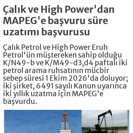
Çalık ve High Power'dan
MAPEG'e başvuru süre
uzatımı başvurusu
Çalık Petrol ve High Power Eruh
Petrol'ün müştereken sahip olduğu
K/N49-b ve K/M49-d3,d4 paftalı iki
petrol arama ruhsatının mücbir
sebep süresi 1 Ekim 2026'da doluyor;
iki şirket, 6491 sayılı Kanun uyarınca
iki yıllık uzatma için MAPEG'e
başvurdu.