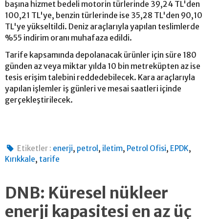
başına hizmet bedeli motorin türlerinde 39,24 TL'den
100,21 TL'ye, benzin türlerinde ise 35,28 TL'den 90,10
TL'ye yükseltildi. Deniz araçlarıyla yapılan teslimlerde
%55 indirim oranı muhafaza edildi.
Tarife kapsamında depolanacak ürünler için süre 180
günden az veya miktar yılda 10 bin metreküpten az ise
tesis erişim talebini reddedebilecek. Kara araçlarıyla
yapılan işlemler iş günleri ve mesai saatleri içinde
gerçekleştirilecek.
,
,
,
,
,
Etiketler :
enerji
petrol
iletim
Petrol Ofisi
EPDK
,
Kırıkkale
tarife
DNB: Küresel nükleer
enerji kapasitesi en az üç