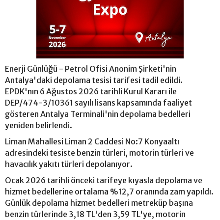
Enerji Günlüğü - Petrol Ofisi Anonim Şirketi'nin
Antalya'daki depolama tesisi tarifesi tadil edildi.
EPDK'nın 6 Ağustos 2026 tarihli Kurul Kararı ile
DEP/474-3/10361 sayılı lisans kapsamında faaliyet
gösteren Antalya Terminali'nin depolama bedelleri
yeniden belirlendi.
Liman Mahallesi Liman 2 Caddesi No:7 Konyaaltı
adresindeki tesiste benzin türleri, motorin türleri ve
havacılık yakıtı türleri depolanıyor.
Ocak 2026 tarihli önceki tarifeye kıyasla depolama ve
hizmet bedellerine ortalama %12,7 oranında zam yapıldı.
Günlük depolama hizmet bedelleri metreküp başına
benzin türlerinde 3,18 TL'den 3,59 TL'ye, motorin