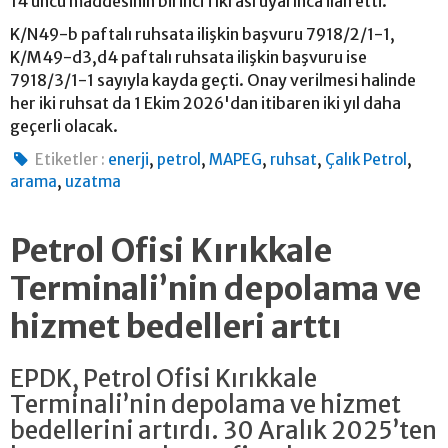
14 üncü maddesinin birinci fıkrası uyarınca ilan etti.
K/N49-b paftalı ruhsata ilişkin başvuru 7918/2/1-1,
K/M49-d3,d4 paftalı ruhsata ilişkin başvuru ise
7918/3/1-1 sayıyla kayda geçti. Onay verilmesi halinde
her iki ruhsat da 1 Ekim 2026'dan itibaren iki yıl daha
geçerli olacak.
,
,
,
,
,
Etiketler :
enerji
petrol
MAPEG
ruhsat
Çalık Petrol
,
arama
uzatma
Petrol Ofisi Kırıkkale
Terminali’nin depolama ve
hizmet bedelleri arttı
EPDK, Petrol Ofisi Kırıkkale
Terminali’nin depolama ve hizmet
bedellerini artırdı. 30 Aralık 2025’ten