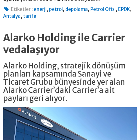
,
,
,
,
,
Etiketler :
enerji
petrol
depolama
Petrol Ofisi
EPDK
,
Antalya
tarife
Alarko Holding ile Carrier
vedalaşıyor
Alarko Holding, stratejik dönüşüm
planları kapsamında Sanayi ve
Ticaret Grubu bünyesinde yer alan
Alarko Carrier’daki Carrier’a ait
payları geri alıyor.