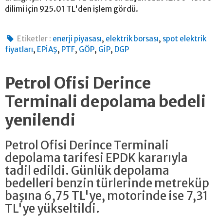
dilimi için 925.01 TL'den işlem gördü.
,
,
Etiketler :
enerji piyasası
elektrik borsası
spot elektrik
,
,
,
,
,
fiyatları
EPİAŞ
PTF
GÖP
GİP
DGP
Petrol Ofisi Derince
Terminali depolama bedeli
yenilendi
Petrol Ofisi Derince Terminali
depolama tarifesi EPDK kararıyla
tadil edildi. Günlük depolama
bedelleri benzin türlerinde metreküp
başına 6,75 TL'ye, motorinde ise 7,31
TL'ye yükseltildi.