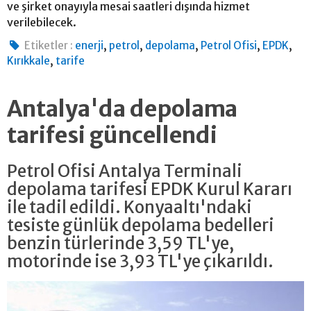
ve şirket onayıyla mesai saatleri dışında hizmet
verilebilecek.
,
,
,
,
,
Etiketler :
enerji
petrol
depolama
Petrol Ofisi
EPDK
,
Kırıkkale
tarife
Antalya'da depolama
tarifesi güncellendi
Petrol Ofisi Antalya Terminali
depolama tarifesi EPDK Kurul Kararı
ile tadil edildi. Konyaaltı'ndaki
tesiste günlük depolama bedelleri
benzin türlerinde 3,59 TL'ye,
motorinde ise 3,93 TL'ye çıkarıldı.