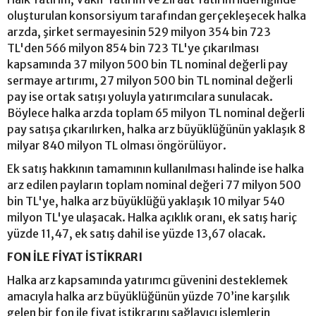
oluşturulan konsorsiyum tarafından gerçekleşecek halka
arzda, şirket sermayesinin 529 milyon 354 bin 723
TL'den 566 milyon 854 bin 723 TL'ye çıkarılması
kapsamında 37 milyon 500 bin TL nominal değerli pay
sermaye artırımı, 27 milyon 500 bin TL nominal değerli
pay ise ortak satışı yoluyla yatırımcılara sunulacak.
Böylece halka arzda toplam 65 milyon TL nominal değerli
pay satışa çıkarılırken, halka arz büyüklüğünün yaklaşık 8
milyar 840 milyon TL olması öngörülüyor.
Ek satış hakkının tamamının kullanılması halinde ise halka
arz edilen payların toplam nominal değeri 77 milyon 500
bin TL'ye, halka arz büyüklüğü yaklaşık 10 milyar 540
milyon TL'ye ulaşacak. Halka açıklık oranı, ek satış hariç
yüzde 11,47, ek satış dahil ise yüzde 13,67 olacak.
FON İLE FİYAT İSTİKRARI
Halka arz kapsamında yatırımcı güvenini desteklemek
amacıyla halka arz büyüklüğünün yüzde 70’ine karşılık
gelen bir fon ile fiyat istikrarını sağlayıcı işlemlerin