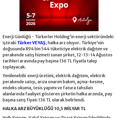
Enerji Günlüğü - Türkerler Holding'in enerji sektöründeki
iştiraki
Türker VEYAŞ
, halka arz oluyor. Türkiye'nin
doğusunda 894 bin 544 tüketiciye elektrik dağıtım ve
perakende satış hizmeti sunan şirket, 12-13-14 Ağustos
tarihleri arasında pay başına 136 TL fiyatla talep
toplayacak.
Yenilenebilir enerji üretimi, elektrik dağıtımı, elektrik
perakende satışı, arıza onarım bakım, açma-kesme,
endeks okuma, tesis yapımı ve fatura tahsilatı
alanlarında faaliyet gösteren şirketin halka arzında, pay
başına satış fiyatı 136 TL olarak belirlendi.
HALKA ARZ BÜYÜKLÜĞÜ 10,5 MİLYAR TL
Halk Yatırım, Vakıf Yatırım ve Ziraat Yatırım liderliğinde