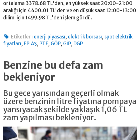
ortalama 3378.68 TL'den, en yüksek saat 20:00-21:00
aralığı için 4400.01 TL'den ve en düşük saat 12:00-13:00
dilimi için 1499.98 TL'den işlem gördü.
,
,
Etiketler :
enerji piyasası
elektrik borsası
spot elektrik
,
,
,
,
,
fiyatları
EPİAŞ
PTF
GÖP
GİP
DGP
Benzine bu defa zam
bekleniyor
Bu gece yarısından geçerli olmak
üzere benzinin litre fiyatına pompaya
yansıyacak şekilde yaklaşık 1,06 TL
zam yapılması bekleniyor.