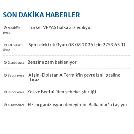
SON DAKİKA HABERLER
Türker VEYAŞ halka arz ediliyor
8 dakika
önce
Spot elektrik fiyatı 08.08.2026 için 2753.65 TL
40 dakika
önce
Benzine zam bekleniyor
2 saat önce
Afşin-Elbistan A Termik’in çevre izni iptaline
3 saat önce
itiraz
Zes ve Beefull’den şebeke işbirliği
3 saat önce
EIF, organizasyon deneyimini Balkanlar'a taşıyor
4 saat önce