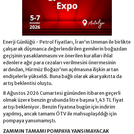
Enerji Günlüğü - Petrol fiyatları, İran'ın Umman ile birlikte
çalışarak düşmanca değerlendirilen gemilerin boğazdan
geçişinin yasaklanmasını ve önerilen kuralları ihlal
edenlere ağır para cezaları verilmesini önermesinin
ardından, Hürmüz Boğazı'nın açılmasına ilişkin artan
endişelerle yükseldi. Buna bağlı olarak akaryakıtta da
artış beklentisi oluştu.
8 Ağustos 2026 Cumartesi gününden itibaren geçerli
olmak üzere benzin grubunda litre başına 1,43 TL fiyat
artışı bekleniyor. Benzin fiyatına bugün için indirim
yapılmış, ancak tamamı ÖTV ile mahsuplaşıldığı için
pompaya yansımamıştı.
ZAMMIN TAMAMI POMPAYA YANSIMAYACAK