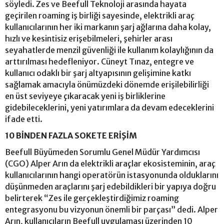
söyledi. Zes ve Beefull Teknoloji arasında hayata
geçirilen roaming iş birliği sayesinde, elektrikli araç
kullanıcılarının her iki markanın şarj ağlarına daha kolay,
hızlı ve kesintisiz erişebilmeleri, şehirler arası
seyahatlerde menzil güvenliği ile kullanım kolaylığının da
arttırılması hedefleniyor. Cüneyt Tınaz, entegre ve
kullanıcı odaklı bir şarj altyapısının gelişimine katkı
sağlamak amacıyla önümüzdeki dönemde erişilebilirliği
en üst seviyeye çıkaracak yeni iş birliklerine
gidebileceklerini, yeni yatırımlara da devam edeceklerini
ifade etti.
10 BİNDEN FAZLA SOKETE ERİŞİM
Beefull Büyümeden Sorumlu Genel Müdür Yardımcısı
(CGO) Alper Arın da elektrikli araçlar ekosisteminin, araç
kullanıcılarının hangi operatörün istasyonunda olduklarını
düşünmeden araçlarını şarj edebildikleri bir yapıya doğru
belirterek “Zes ile gerçekleştirdiğimiz roaming
entegrasyonu bu vizyonun önemli bir parçası” dedi. Alper
Arın, kullanıcıların Beefull uygulaması üzerinden 10