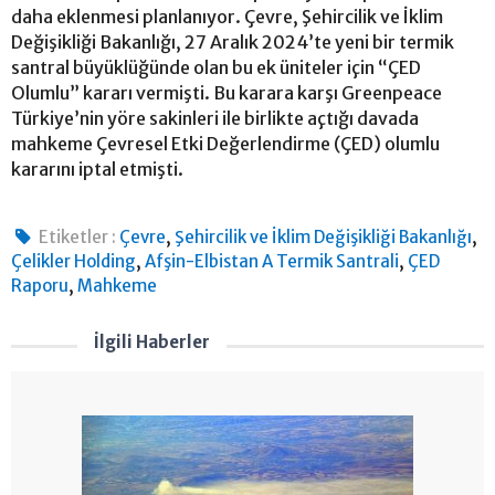
daha eklenmesi planlanıyor. Çevre, Şehircilik ve İklim
Değişikliği Bakanlığı, 27 Aralık 2024’te yeni bir termik
santral büyüklüğünde olan bu ek üniteler için “ÇED
Olumlu” kararı vermişti. Bu karara karşı Greenpeace
Türkiye’nin yöre sakinleri ile birlikte açtığı davada
mahkeme Çevresel Etki Değerlendirme (ÇED) olumlu
kararını iptal etmişti.
,
,
Etiketler :
Çevre
Şehircilik ve İklim Değişikliği Bakanlığı
,
,
Çelikler Holding
Afşin-Elbistan A Termik Santrali
ÇED
,
Raporu
Mahkeme
İlgili Haberler