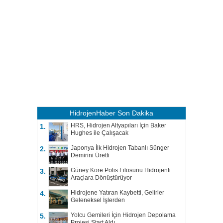
HidrojenHaber
Son Dakika
HRS, Hidrojen Altyapıları İçin Baker
1.
Hughes ile Çalışacak
Japonya İlk Hidrojen Tabanlı Sünger
2.
Demirini Üretti
Güney Kore Polis Filosunu Hidrojenli
3.
Araçlara Dönüştürüyor
Hidrojene Yatıran Kaybetti, Gelirler
4.
Geleneksel İşlerden
Yolcu Gemileri İçin Hidrojen Depolama
5.
Projesi Start Aldı