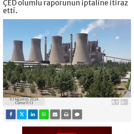
ÇED olumlu raporunun iptaline itiraz
etti.
07 Ağustos 2026
A+
A-
Cuma 11:13