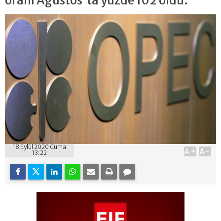
oranı Ağustos'ta yüzde 102 oldu.
18 Eylül 2020 Cuma
A+
A-
13:22