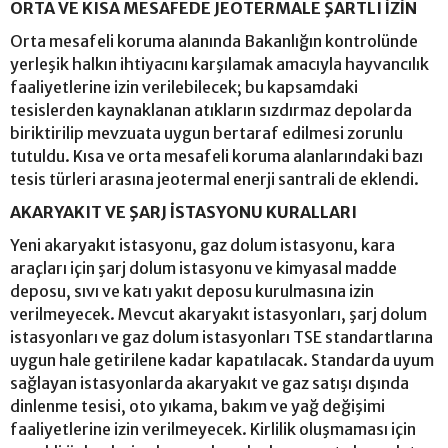
ORTA VE KISA MESAFEDE JEOTERMALE ŞARTLI İZİN
Orta mesafeli koruma alanında Bakanlığın kontrolünde
yerleşik halkın ihtiyacını karşılamak amacıyla hayvancılık
faaliyetlerine izin verilebilecek; bu kapsamdaki
tesislerden kaynaklanan atıkların sızdırmaz depolarda
biriktirilip mevzuata uygun bertaraf edilmesi zorunlu
tutuldu. Kısa ve orta mesafeli koruma alanlarındaki bazı
tesis türleri arasına jeotermal enerji santrali de eklendi.
AKARYAKIT VE ŞARJ İSTASYONU KURALLARI
Yeni akaryakıt istasyonu, gaz dolum istasyonu, kara
araçları için şarj dolum istasyonu ve kimyasal madde
deposu, sıvı ve katı yakıt deposu kurulmasına izin
verilmeyecek. Mevcut akaryakıt istasyonları, şarj dolum
istasyonları ve gaz dolum istasyonları TSE standartlarına
uygun hale getirilene kadar kapatılacak. Standarda uyum
sağlayan istasyonlarda akaryakıt ve gaz satışı dışında
dinlenme tesisi, oto yıkama, bakım ve yağ değişimi
faaliyetlerine izin verilmeyecek. Kirlilik oluşmaması için