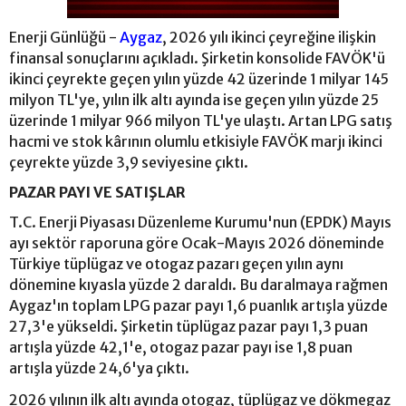
Enerji Günlüğü -
Aygaz
, 2026 yılı ikinci çeyreğine ilişkin
finansal sonuçlarını açıkladı. Şirketin konsolide FAVÖK'ü
ikinci çeyrekte geçen yılın yüzde 42 üzerinde 1 milyar 145
milyon TL'ye, yılın ilk altı ayında ise geçen yılın yüzde 25
üzerinde 1 milyar 966 milyon TL'ye ulaştı. Artan LPG satış
hacmi ve stok kârının olumlu etkisiyle FAVÖK marjı ikinci
çeyrekte yüzde 3,9 seviyesine çıktı.
PAZAR PAYI VE SATIŞLAR
T.C. Enerji Piyasası Düzenleme Kurumu'nun (EPDK) Mayıs
ayı sektör raporuna göre Ocak-Mayıs 2026 döneminde
Türkiye tüplügaz ve otogaz pazarı geçen yılın aynı
dönemine kıyasla yüzde 2 daraldı. Bu daralmaya rağmen
Aygaz'ın toplam LPG pazar payı 1,6 puanlık artışla yüzde
27,3'e yükseldi. Şirketin tüplügaz pazar payı 1,3 puan
artışla yüzde 42,1'e, otogaz pazar payı ise 1,8 puan
artışla yüzde 24,6'ya çıktı.
2026 yılının ilk altı ayında otogaz, tüplügaz ve dökmegaz