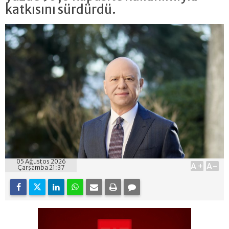
katkısını sürdürdü.
05 Ağustos 2026
A+
A-
Çarşamba 21:37