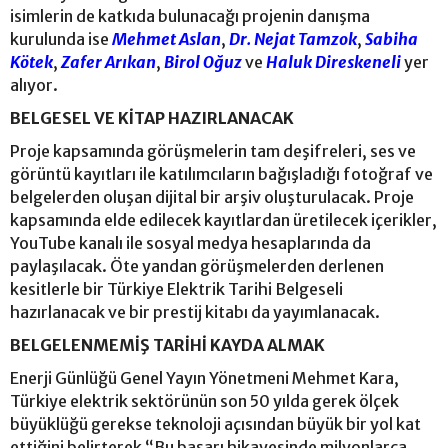
isimlerin de katkıda bulunacağı projenin danışma
kurulunda ise
Mehmet Aslan
,
Dr. Nejat Tamzok
,
Sabiha
Kötek
,
Zafer Arıkan
,
Birol Oğuz
ve
Haluk Direskeneli
yer
alıyor.
BELGESEL VE KİTAP HAZIRLANACAK
Proje kapsamında görüşmelerin tam deşifreleri, ses ve
görüntü kayıtları ile katılımcıların bağışladığı fotoğraf ve
belgelerden oluşan dijital bir arşiv oluşturulacak. Proje
kapsamında elde edilecek kayıtlardan üretilecek içerikler,
YouTube kanalı ile sosyal medya hesaplarında da
paylaşılacak. Öte yandan görüşmelerden derlenen
kesitlerle bir Türkiye Elektrik Tarihi Belgeseli
hazırlanacak ve bir prestij kitabı da yayımlanacak.
BELGELENMEMİŞ TARİHİ KAYDA ALMAK
Enerji Günlüğü Genel Yayın Yönetmeni Mehmet Kara,
Türkiye elektrik sektörünün son 50 yılda gerek ölçek
büyüklüğü gerekse teknoloji açısından büyük bir yol kat
ettiğini belirterek “Bu başarı hikayesinde milyonlarca