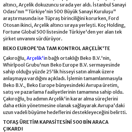
altıncı, Arçelik dokuzuncu sırada yer aldı. İstanbul Sanayi
Odası'nın "Türkiye'nin 500 Büyük Sanayi Kuruluşu"
araştırmasında ise Tüpraş birinciliğini korurken, Ford
Otosan ikinci, Arçelik altıncı sıraya yerleşti. Koç Holding,
Fortune Global 500 listesinde Türkiye'den yer alan tek
şirket unvanını sürdürüyor.
BEKO EUROPE'DA TAM KONTROL ARÇELİK'TE
Çakıroğlu,
Arçelik'i
n bağlı ortaklığı Beko B.V.'nin,
Whirlpool Grubu'nun Beko Europe B.V. sermayesinde
sahip olduğu yüzde 25'lik hisseyi satın almak üzere
anlaşmaya vardığını açıkladı. İşlemin tamamlanmasıyla
Beko B.V., Beko Europe bünyesindeki Avrupa üretim,
satış ve pazarlama faaliyetlerinin tamamına sahip oldu.
Çakıroğlu, bu adımın Arçelik'in karar alma süreçlerini
daha etkin yönetmesine olanak sağlayarak Avrupa'daki
uzun vadeli büyüme hedeflerini destekleyeceğini belirtti.
TOFAŞ ÜRETİM KAPASİTESİNİ 500 BİN ARACA
ÇIKARDI