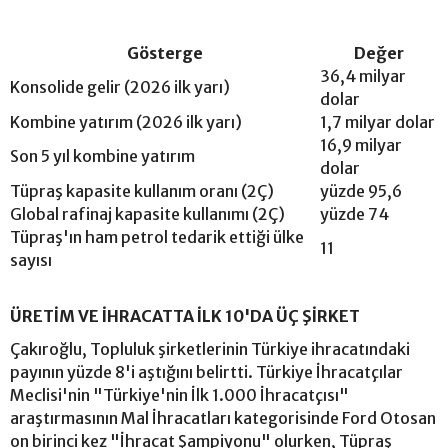
Gösterge
Değer
36,4 milyar
Konsolide gelir (2026 ilk yarı)
dolar
Kombine yatırım (2026 ilk yarı)
1,7 milyar dolar
16,9 milyar
Son 5 yıl kombine yatırım
dolar
Tüpraş kapasite kullanım oranı (2Ç)
yüzde 95,6
Global rafinaj kapasite kullanımı (2Ç)
yüzde 74
Tüpraş'ın ham petrol tedarik ettiği ülke
11
sayısı
ÜRETİM VE İHRACATTA İLK 10'DA ÜÇ ŞİRKET
Çakıroğlu, Topluluk şirketlerinin Türkiye ihracatındaki
payının yüzde 8'i aştığını belirtti. Türkiye İhracatçılar
Meclisi'nin "Türkiye'nin İlk 1.000 İhracatçısı"
araştırmasının Mal İhracatları kategorisinde Ford Otosan
on birinci kez "İhracat Şampiyonu" olurken, Tüpraş