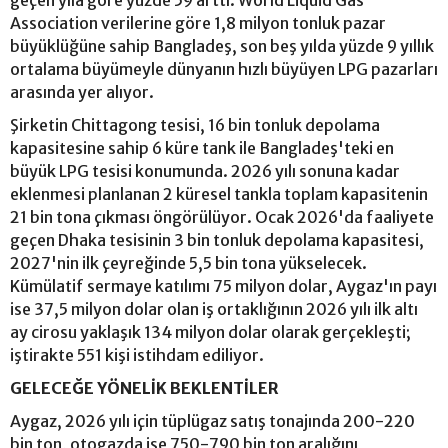
geçen yıla göre yüzde 59 arttı. World Liquid Gas
Association verilerine göre 1,8 milyon tonluk pazar
büyüklüğüne sahip Bangladeş, son beş yılda yüzde 9 yıllık
ortalama büyümeyle dünyanın hızlı büyüyen LPG pazarları
arasında yer alıyor.
Şirketin Chittagong tesisi, 16 bin tonluk depolama
kapasitesine sahip 6 küre tank ile Bangladeş'teki en
büyük LPG tesisi konumunda. 2026 yılı sonuna kadar
eklenmesi planlanan 2 küresel tankla toplam kapasitenin
21 bin tona çıkması öngörülüyor. Ocak 2026'da faaliyete
geçen Dhaka tesisinin 3 bin tonluk depolama kapasitesi,
2027'nin ilk çeyreğinde 5,5 bin tona yükselecek.
Kümülatif sermaye katılımı 75 milyon dolar, Aygaz'ın payı
ise 37,5 milyon dolar olan iş ortaklığının 2026 yılı ilk altı
ay cirosu yaklaşık 134 milyon dolar olarak gerçekleşti;
iştirakte 551 kişi istihdam ediliyor.
GELECEĞE YÖNELİK BEKLENTİLER
Aygaz, 2026 yılı için tüplügaz satış tonajında 200-220
bin ton, otogazda ise 750-790 bin ton aralığını