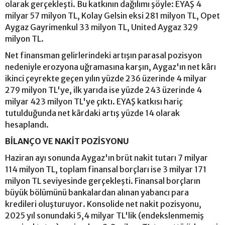
olarak gerçekleşti. Bu katkının dağılımı şöyle: EYAŞ 4
milyar 57 milyon TL, Kolay Gelsin eksi 281 milyon TL, Opet
Aygaz Gayrimenkul 33 milyon TL, United Aygaz 329
milyon TL.
Net finansman gelirlerindeki artışın parasal pozisyon
nedeniyle erozyona uğramasına karşın, Aygaz'ın net kârı
ikinci çeyrekte geçen yılın yüzde 236 üzerinde 4 milyar
279 milyon TL'ye, ilk yarıda ise yüzde 243 üzerinde 4
milyar 423 milyon TL'ye çıktı. EYAŞ katkısı hariç
tutulduğunda net kârdaki artış yüzde 14 olarak
hesaplandı.
BİLANÇO VE NAKİT POZİSYONU
Haziran ayı sonunda Aygaz'ın brüt nakit tutarı 7 milyar
114 milyon TL, toplam finansal borçları ise 3 milyar 171
milyon TL seviyesinde gerçekleşti. Finansal borçların
büyük bölümünü bankalardan alınan yabancı para
kredileri oluşturuyor. Konsolide net nakit pozisyonu,
2025 yıl sonundaki 5,4 milyar TL'lik (endekslenmemiş