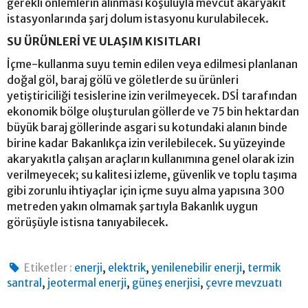
gerekli önlemlerin alınması koşuluyla mevcut akaryakıt
istasyonlarında şarj dolum istasyonu kurulabilecek.
SU ÜRÜNLERİ VE ULAŞIM KISITLARI
İçme-kullanma suyu temin edilen veya edilmesi planlanan
doğal göl, baraj gölü ve göletlerde su ürünleri
yetiştiriciliği tesislerine izin verilmeyecek. DSİ tarafından
ekonomik bölge oluşturulan göllerde ve 75 bin hektardan
büyük baraj göllerinde asgari su kotundaki alanın binde
birine kadar Bakanlıkça izin verilebilecek. Su yüzeyinde
akaryakıtla çalışan araçların kullanımına genel olarak izin
verilmeyecek; su kalitesi izleme, güvenlik ve toplu taşıma
gibi zorunlu ihtiyaçlar için içme suyu alma yapısına 300
metreden yakın olmamak şartıyla Bakanlık uygun
görüşüyle istisna tanıyabilecek.
,
,
,
Etiketler :
enerji
elektrik
yenilenebilir enerji
termik
,
,
,
santral
jeotermal enerji
güneş enerjisi
çevre mevzuatı