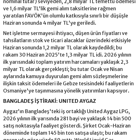
nominal tutar) seviyeden, 2,8 milyar TL temettü ödemesi
ve 1,6 milyar TL'lik gemi alım taksitlerine rağmen
yaratılan FAVÖK'ün olumlu katkısıyla sınırlı bir düşüşle
Haziran sonunda 4 milyar TL'ye geriledi.
Net işletme sermayesi ihtiyacı, düşen ürün fiyatları ve
tahsilatların stok ve ticari alacaklar üzerindeki etkisiyle
Haziran sonunda 1,2 milyar TL olarak kaydedildi; bu
rakam 30 Haziran 2025'te 1,3 milyar TL idi. 2026 yılının
ilk yarısındaki toplam yatırım harcamaları yaklaşık 2,3
milyar TL olarak gerçekleşti; bu tutar Ocak ve Nisan
aylarında kamuya duyurulan gemi alım sözleşmelerine
ilişkin taksit ödemeleri ile Gebze tesisindeki faaliyetlerin
Osmaniye'ye taşınmasına yönelik yatırımları kapsıyor.
BANGLADEŞ İŞTİRAKİ: UNITED AYGAZ
Aygaz'ın Bangladeş'teki iş ortaklığı United Aygaz LPG,
2026 yılının ilk yarısında 281 bayi ve yaklaşık 14 bin 500
satış noktasıyla faaliyet gösterdi. Şirket Ocak-Haziran
döneminde toplam 145 bin ton satışa ulaştı; bu rakam