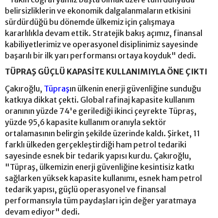
belirsizliklerin ve ekonomik dalgalanmaların etkisini
sürdürdüğü bu dönemde ülkemiz için çalışmaya
kararlılıkla devam ettik. Stratejik bakış açımız, finansal
kabiliyetlerimiz ve operasyonel disiplinimiz sayesinde
başarılı bir ilk yarı performansı ortaya koyduk" dedi.
TÜPRAŞ GÜÇLÜ KAPASİTE KULLANIMIYLA ÖNE ÇIKTI
Çakıroğlu,
Tüpraş
ın ülkenin enerji güvenliğine sunduğu
katkıya dikkat çekti. Global rafinaj kapasite kullanım
oranının yüzde 74'e gerilediği ikinci çeyrekte Tüpraş,
yüzde 95,6 kapasite kullanım oranıyla sektör
ortalamasının belirgin şekilde üzerinde kaldı. Şirket, 11
farklı ülkeden gerçekleştirdiği ham petrol tedariki
sayesinde esnek bir tedarik yapısı kurdu. Çakıroğlu,
"Tüpraş, ülkemizin enerji güvenliğine kesintisiz katkı
sağlarken yüksek kapasite kullanımı, esnek ham petrol
tedarik yapısı, güçlü operasyonel ve finansal
performansıyla tüm paydaşları için değer yaratmaya
devam ediyor" dedi.