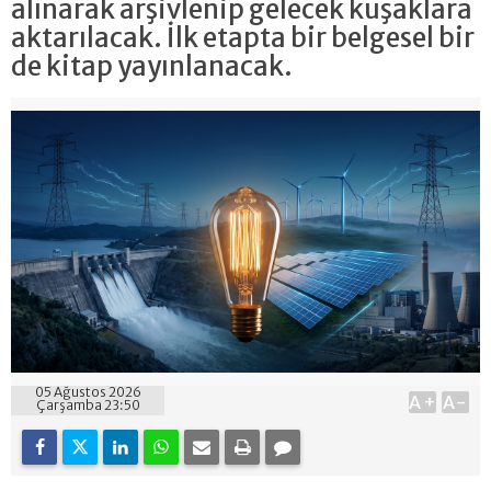
alınarak arşivlenip gelecek kuşaklara
aktarılacak. İlk etapta bir belgesel bir
de kitap yayınlanacak.
05 Ağustos 2026
A+
A-
Çarşamba 23:50