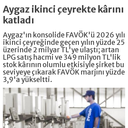
Aygaz ikinci çeyrekte kârını
katladı
Aygaz'ın konsolide FAVÖK'ü 2026 yılı
ikinci çeyreğinde geçen yılın yüzde 25
üzerinde 2 milyar TL'ye ulaştı; artan
LPG satış hacmi ve 349 milyon TL'lik
stok kârının olumlu etkisiyle şirket bu
seviyeye çıkarak FAVÖK marjını yüzde
3,9'a yükseltti.