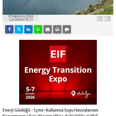
05 Ağustos 2026
A+
A-
Çarşamba 18:23
Enerji Günlüğü - İçme-Kullanma Suyu Havzalarının
Korunmasına Dair Yönetmelikte değişikliğe gidildi.