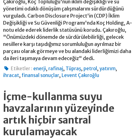
Çakıroğlu, Koç Topluluğu'nun iklim değişikliği ve su
yönetimi odaklı dönüşüm çalışmalarını sürdürdüğünü
vurguladı. Carbon Disclosure Project'in (CDP) İklim
Değişikliği ve Su Güvenliği Programı'nda Koç Holding, A-
notu elde ederek liderlik statüsünü korudu. Çakıroğlu,
"Önümüzdeki dönemde de sürdürülebilirliği, gelecek
nesillere karşı taşıdığımız sorumluluğun ayrılmaz bir
parçası olarak görmeye ve bu alandaki liderliğimizi daha
da ileri taşımaya devam edeceğiz" dedi.
,
,
,
,
,
Etiketler :
enerji
rafinaj
Tüpraş
petrol
yatırım
,
,
ihracat
finansal sonuçlar
Levent Çakıroğlu
İçme-kullanma suyu
havzalarının yüzeyinde
artık hiçbir santral
kurulamayacak