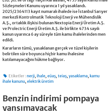
Sözleşmeleri Kanunu uyarınca 1 yıl yasaklandı.
2025/2364113 kayıt numaralı ihalede ise İstanbul Sarıyer
merkezli Kontrolmatik Teknoloji Enerji ve Mühendislik
A.Ş., ortaklık ilişkisi bulunan Nextopia Enerji Üretim A.Ş.
ve Prolectric Enerji Üretim A.Ş. ile birlikte 4734 sayılı
kanun uyarınca 6 ay süreyle tüm kamu ihalelerinden men
edildi.
Kararların tümü, yasaklanan gerçek ve tüzel kişilerin
belirtilen süre boyunca hiçbir kamu ihalesine
katılamayacağını hükme bağlıyor.
,
,
,
,
,
Etiketler :
nerji
ihale
eüaş
teiaş
yasaklama
kamu
,
ihale kanunu
elektrik üretim
Benzin indirimi pompaya
yansımayacak