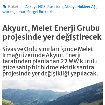
,
,
,
Etiketler :
Akkuyu NGS
Rosatom
Akkuyu Nükleer AŞ
,
,
vakum
buhar
Sergei Butckikh
Akyurt, Melet Enerji Grubu
projesinde yer değiştirecek
Sivas ve Ordu sınırları içinde Melet
Irmağı üzerinde Akyurt Enerji
tarafından planlanan 22 MW kurulu
güce sahip bir hidroelektrik santral
projesinde yer değişikliği yapılacak.