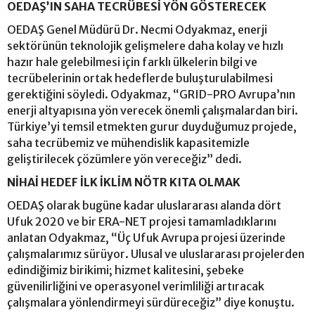
OEDAŞ’IN SAHA TECRÜBESİ YÖN GÖSTERECEK
OEDAŞ Genel Müdürü Dr. Necmi Odyakmaz, enerji
sektörünün teknolojik gelişmelere daha kolay ve hızlı
hazır hale gelebilmesi için farklı ülkelerin bilgi ve
tecrübelerinin ortak hedeflerde buluşturulabilmesi
gerektiğini söyledi. Odyakmaz, “GRID-PRO Avrupa’nın
enerji altyapısına yön verecek önemli çalışmalardan biri.
Türkiye’yi temsil etmekten gurur duyduğumuz projede,
saha tecrübemiz ve mühendislik kapasitemizle
geliştirilecek çözümlere yön vereceğiz” dedi.
NİHAİ HEDEF İLK İKLİM NÖTR KITA OLMAK
OEDAŞ olarak bugüne kadar uluslararası alanda dört
Ufuk 2020 ve bir ERA-NET projesi tamamladıklarını
anlatan Odyakmaz, “Üç Ufuk Avrupa projesi üzerinde
çalışmalarımız sürüyor. Ulusal ve uluslararası projelerden
edindiğimiz birikimi; hizmet kalitesini, şebeke
güvenilirliğini ve operasyonel verimliliği artıracak
çalışmalara yönlendirmeyi sürdüreceğiz” diye konuştu.