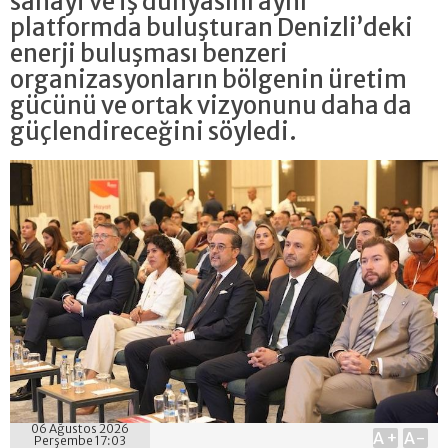
sanayi ve iş dünyasını aynı
platformda buluşturan Denizli’deki
enerji buluşması benzeri
organizasyonların bölgenin üretim
gücünü ve ortak vizyonunu daha da
güçlendireceğini söyledi.
06 Ağustos 2026
A+
A-
Perşembe 17:03