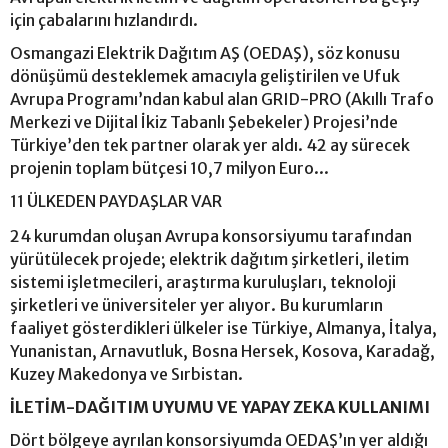
için çabalarını hızlandırdı.
Osmangazi Elektrik Dağıtım AŞ (OEDAŞ), söz konusu
dönüşümü desteklemek amacıyla geliştirilen ve Ufuk
Avrupa Programı’ndan kabul alan GRID-PRO (Akıllı Trafo
Merkezi ve Dijital İkiz Tabanlı Şebekeler) Projesi’nde
Türkiye’den tek partner olarak yer aldı. 42 ay sürecek
projenin toplam bütçesi 10,7 milyon Euro...
11 ÜLKEDEN PAYDAŞLAR VAR
24 kurumdan oluşan Avrupa konsorsiyumu tarafından
yürütülecek projede; elektrik dağıtım şirketleri, iletim
sistemi işletmecileri, araştırma kuruluşları, teknoloji
şirketleri ve üniversiteler yer alıyor. Bu kurumların
faaliyet gösterdikleri ülkeler ise Türkiye, Almanya, İtalya,
Yunanistan, Arnavutluk, Bosna Hersek, Kosova, Karadağ,
Kuzey Makedonya ve Sırbistan.
İLETİM-DAĞITIM UYUMU VE YAPAY ZEKA KULLANIMI
Dört bölgeye ayrılan konsorsiyumda OEDAŞ’ın yer aldığı