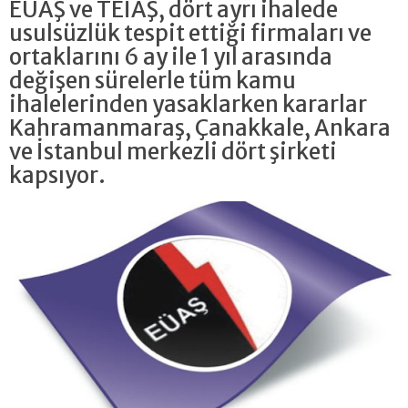
EÜAŞ ve TEİAŞ, dört ayrı ihalede
usulsüzlük tespit ettiği firmaları ve
ortaklarını 6 ay ile 1 yıl arasında
değişen sürelerle tüm kamu
ihalelerinden yasaklarken kararlar
Kahramanmaraş, Çanakkale, Ankara
ve İstanbul merkezli dört şirketi
kapsıyor.