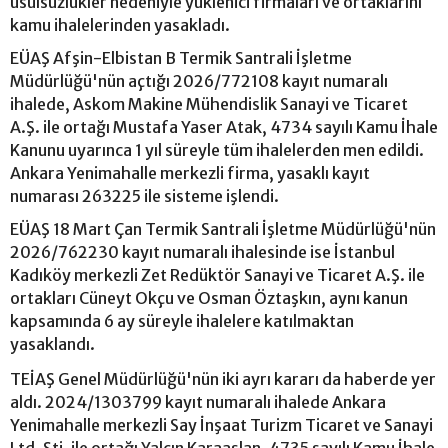
usulsüzlükler nedeniyle yüklenici firmaları ve ortaklarını
kamu ihalelerinden yasakladı.
EÜAŞ Afşin-Elbistan B Termik Santrali İşletme
Müdürlüğü'nün açtığı 2026/772108 kayıt numaralı
ihalede, Askom Makine Mühendislik Sanayi ve Ticaret
A.Ş. ile ortağı Mustafa Yaser Atak, 4734 sayılı Kamu İhale
Kanunu uyarınca 1 yıl süreyle tüm ihalelerden men edildi.
Ankara Yenimahalle merkezli firma, yasaklı kayıt
numarası 263225 ile sisteme işlendi.
EÜAŞ 18 Mart Çan Termik Santrali İşletme Müdürlüğü'nün
2026/762230 kayıt numaralı ihalesinde ise İstanbul
Kadıköy merkezli Zet Redüktör Sanayi ve Ticaret A.Ş. ile
ortakları Cüneyt Okçu ve Osman Öztaşkın, aynı kanun
kapsamında 6 ay süreyle ihalelere katılmaktan
yasaklandı.
TEİAŞ Genel Müdürlüğü'nün iki ayrı kararı da haberde yer
aldı. 2024/1303799 kayıt numaralı ihalede Ankara
Yenimahalle merkezli Say İnşaat Turizm Ticaret ve Sanayi
Ltd. Şti. ile ortağı Yalçın Karaaslan, 4735 sayılı Kamu İhale