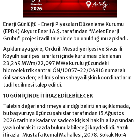
Enerji Günlüğü - Enerji Piyasaları Düzenleme Kurumu
(EPDK) Akyurt Enerji A.Ş. tarafından “Melet Enerji
Grubu” projesi tadil talebinde bulunulduğunu açıkladı.
Açıklamaya göre, Ordu ili Mesudiye ilçesi ve Sivas ili
Koyulhisar ilçesi sınırları içinde kurulması planlanan
23,249 MWm/22,097 MWe kurulu gücündeki
hidroelektrik santral ÖN/10057-22/04816 numaralı
önlisansa derç edilmiş olan sahaya ilişkin koordinatların
tadil edilmesi talep edildi.
10 GÜN İÇİNDE İTİRAZ EDİLEBİLECEK
Talebin değerlendirmeye alındığı belirtilen açıklamada,
bu başvuruya üçüncü şahıslar tarafından 15 Ağustos
2026 tarihine kadar ve sadece kişisel hak ihlali açısından
yazılı olarak itirazda bulunulabileceği kaydedildi. Yazılı
itirazlar Mustafa Kemal Mahallesi, 2078. Sokak No:4