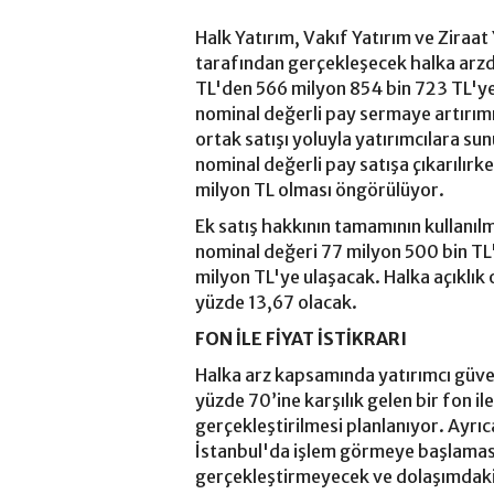
Halk Yatırım, Vakıf Yatırım ve Ziraat
tarafından gerçekleşecek halka arzd
TL'den 566 milyon 854 bin 723 TL'ye
nominal değerli pay sermaye artırımı
ortak satışı yoluyla yatırımcılara s
nominal değerli pay satışa çıkarılır
milyon TL olması öngörülüyor.
Ek satış hakkının tamamının kullanılm
nominal değeri 77 milyon 500 bin TL
milyon TL'ye ulaşacak. Halka açıklık o
yüzde 13,67 olacak.
FON İLE FİYAT İSTİKRARI
Halka arz kapsamında yatırımcı güv
yüzde 70’ine karşılık gelen bir fon ile
gerçekleştirilmesi planlanıyor. Ayrıc
İstanbul'da işlem görmeye başlamasın
gerçekleştirmeyecek ve dolaşımdaki 