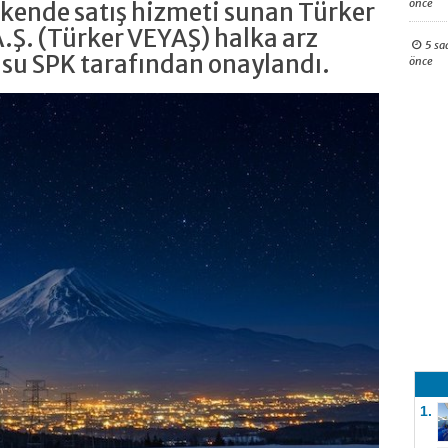
önce
akende satış hizmeti sunan Türker
A.Ş. (Türker VEYAŞ) halka arz
5 sa
usu SPK tarafından onaylandı.
önce
1.