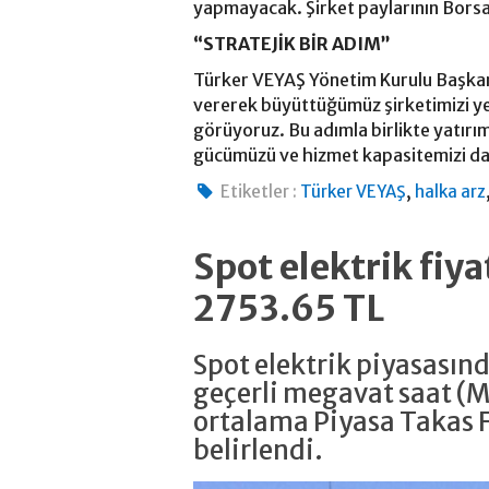
yapmayacak. Şirket paylarının Borsa 
“STRATEJİK BİR ADIM”
Türker VEYAŞ Yönetim Kurulu Başkanı
vererek büyüttüğümüz şirketimizi yen
görüyoruz. Bu adımla birlikte yatır
gücümüzü ve hizmet kapasitemizi dah
,
Etiketler :
Türker VEYAŞ
halka arz
Spot elektrik fiy
2753.65 TL
Spot elektrik piyasasın
geçerli megavat saat (
ortalama Piyasa Takas F
belirlendi.