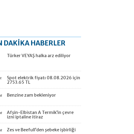
N DAKİKA HABERLER
Türker VEYAŞ halka arz ediliyor
Spot elektrik fiyatı 08.08.2026 için
t
2753.65 TL
Benzine zam bekleniyor
at
Afşin-Elbistan A Termik’in çevre
at
izni iptaline itiraz
Zes ve Beefull’den şebeke işbirliği
at