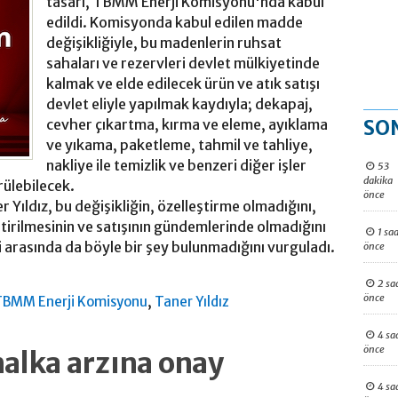
tasarı, TBMM Enerji Komisyonu'nda kabul
edildi. Komisyonda kabul edilen madde
değişikliğiyle, bu madenlerin ruhsat
sahaları ve rezervleri devlet mülkiyetinde
kalmak ve elde edilecek ürün ve atık satışı
devlet eliyle yapılmak kaydıyla; dekapaj,
SO
cevher çıkartma, kırma ve eleme, ayıklama
ve yıkama, paketleme, tahmil ve tahliye,
nakliye ile temizlik ve benzeri diğer işler
53
dakika
rülebilecek.
önce
 Yıldız, bu değişikliğin, özelleştirme olmadığını,
irilmesinin ve satışının gündemlerinde olmadığını
1 saa
i arasında da böyle bir şey bulunmadığını vurguladı.
önce
2 sa
önce
,
TBMM Enerji Komisyonu
Taner Yıldız
4 sa
önce
alka arzına onay
4 sa