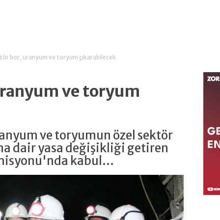
tör bor, uranyum ve toryum çıkarabilecek
 uranyum ve toryum
ranyum ve toryumun özel sektör
a dair yasa değişikliği getiren
misyonu'nda kabul...