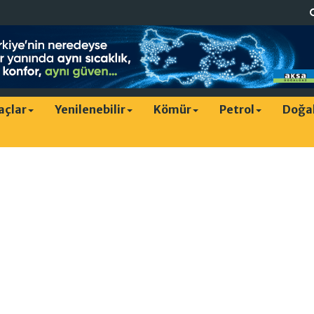
raçlar
Yenilenebilir
Kömür
Petrol
Doğa