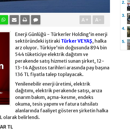
2.
3.
A+
A-
4.
Enerji Günlüğü - Türkerler Holding'in enerji
sektöründeki iştiraki
Türker VEYAŞ
, halka
5.
arz oluyor. Türkiye'nin doğusunda 894 bin
544 tüketiciye elektrik dağıtım ve
perakende satış hizmeti sunan şirket, 12-
13-14 Ağustos tarihleri arasında pay başına
136 TL fiyatla talep toplayacak.
Yenilenebilir enerji üretimi, elektrik
dağıtımı, elektrik perakende satışı, arıza
onarım bakım, açma-kesme, endeks
okuma, tesis yapımı ve fatura tahsilatı
alanlarında faaliyet gösteren şirketin halka
L olarak belirlendi.
AR TL