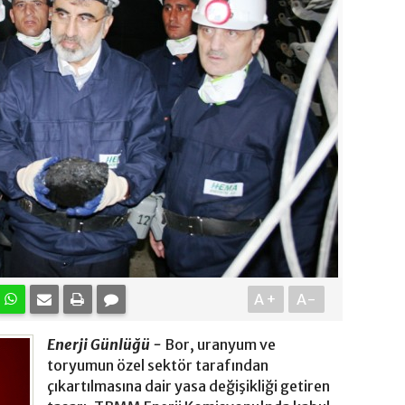
A+
A-
Enerji Günlüğü -
Bor, uranyum ve
toryumun özel sektör tarafından
çıkartılmasına dair yasa değişikliği getiren