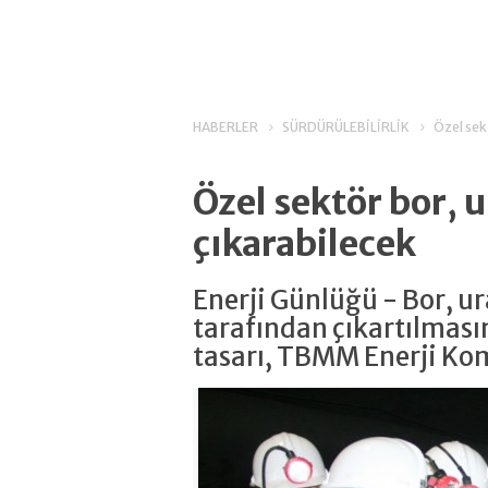
HABERLER
SÜRDÜRÜLEBİLİRLİK
Özel sek
Özel sektör bor,
çıkarabilecek
Enerji Günlüğü - Bor, u
tarafından çıkartılmasın
tasarı, TBMM Enerji Ko