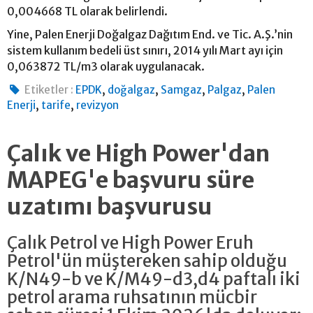
0,004668 TL olarak belirlendi.
Yine, Palen Enerji Doğalgaz Dağıtım End. ve Tic. A.Ş.’nin
sistem kullanım bedeli üst sınırı, 2014 yılı Mart ayı için
0,063872 TL/m3 olarak uygulanacak.
,
,
,
,
Etiketler :
EPDK
doğalgaz
Samgaz
Palgaz
Palen
,
,
Enerji
tarife
revizyon
Çalık ve High Power'dan
MAPEG'e başvuru süre
uzatımı başvurusu
Çalık Petrol ve High Power Eruh
Petrol'ün müştereken sahip olduğu
K/N49-b ve K/M49-d3,d4 paftalı iki
petrol arama ruhsatının mücbir