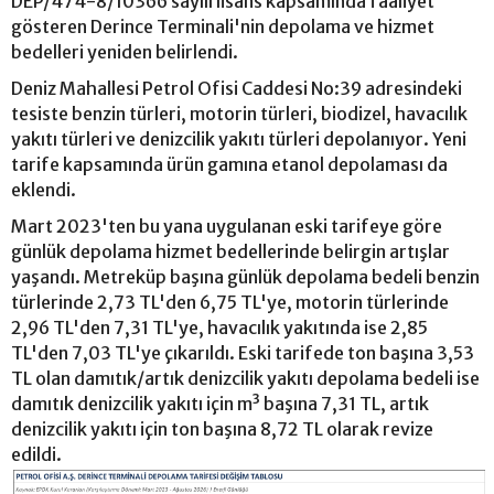
DEP/474-8/10366 sayılı lisans kapsamında faaliyet
gösteren Derince Terminali'nin depolama ve hizmet
bedelleri yeniden belirlendi.
Deniz Mahallesi Petrol Ofisi Caddesi No:39 adresindeki
tesiste benzin türleri, motorin türleri, biodizel, havacılık
yakıtı türleri ve denizcilik yakıtı türleri depolanıyor. Yeni
tarife kapsamında ürün gamına etanol depolaması da
eklendi.
Mart 2023'ten bu yana uygulanan eski tarifeye göre
günlük depolama hizmet bedellerinde belirgin artışlar
yaşandı. Metreküp başına günlük depolama bedeli benzin
türlerinde 2,73 TL'den 6,75 TL'ye, motorin türlerinde
2,96 TL'den 7,31 TL'ye, havacılık yakıtında ise 2,85
TL'den 7,03 TL'ye çıkarıldı. Eski tarifede ton başına 3,53
TL olan damıtık/artık denizcilik yakıtı depolama bedeli ise
damıtık denizcilik yakıtı için m³ başına 7,31 TL, artık
denizcilik yakıtı için ton başına 8,72 TL olarak revize
edildi.