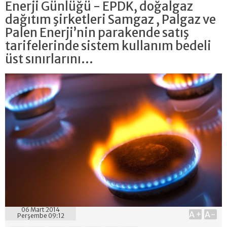
Enerji Günlüğü - EPDK, doğalgaz
dağıtım şirketleri Samgaz , Palgaz ve
Palen Enerji’nin parakende satış
tarifelerinde sistem kullanım bedeli
üst sınırlarını...
06 Mart 2014
A+
A-
Perşembe 09:12