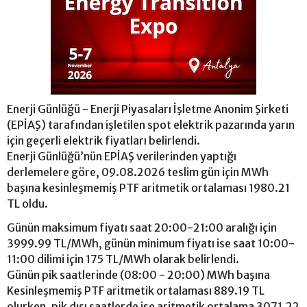
Enerji Günlüğü - Enerji Piyasaları İşletme Anonim Şirketi
(EPİAŞ) tarafından işletilen spot elektrik pazarında yarın
için geçerli elektrik fiyatları belirlendi.
Enerji Günlüğü’nün EPİAŞ verilerinden yaptığı
derlemelere göre, 09.08.2026 teslim gün için MWh
başına kesinleşmemiş PTF aritmetik ortalaması 1980.21
TL oldu.
Günün maksimum fiyatı saat 20:00-21:00 aralığı için
3999.99 TL/MWh, günün minimum fiyatı ise saat 10:00-
11:00 dilimi için 175 TL/MWh olarak belirlendi.
Günün pik saatlerinde (08:00 - 20:00) MWh başına
Kesinleşmemiş PTF aritmetik ortalaması 889.19 TL
olurken, pik dışı saatlerde ise aritmetik ortalama 3071.22