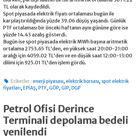
TL olarak kaydedildi.
Spot piyasada elektrik fiyatı ortalaması bugün ile
karşılaştırıldığında yüzde 39.06 düşüş yaşandı. Günlük
PTF ortalaması bir önceki haftanın aynı gününe göre ise
yüzde 14.43 azalış gösterdi.
Bugün ise spot piyasada elektrik MWh başına aritmetik
ortalama 2753.65 TL'den, en yüksek saat 20:00-21:00
aralığı için 4059.02 TL'den ve en düşük saat 12:00-13:00
dilimi için 925.01 TL'den işlem gördü.
,
,
Etiketler :
enerji piyasası
elektrik borsası
spot elektrik
,
,
,
,
,
fiyatları
EPİAŞ
PTF
GÖP
GİP
DGP
Petrol Ofisi Derince
Terminali depolama bedeli
yenilendi