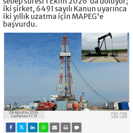
sebep süresi 1 Ekim 2026'da doluyor;
iki şirket, 6491 sayılı Kanun uyarınca
iki yıllık uzatma için MAPEG'e
başvurdu.
08 Ağustos 2026
A+
A-
Cumartesi 17:31