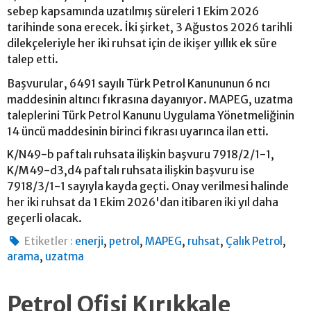
sebep kapsamında uzatılmış süreleri 1 Ekim 2026
tarihinde sona erecek. İki şirket, 3 Ağustos 2026 tarihli
dilekçeleriyle her iki ruhsat için de ikişer yıllık ek süre
talep etti.
Başvurular, 6491 sayılı Türk Petrol Kanununun 6 ncı
maddesinin altıncı fıkrasına dayanıyor. MAPEG, uzatma
taleplerini Türk Petrol Kanunu Uygulama Yönetmeliğinin
14 üncü maddesinin birinci fıkrası uyarınca ilan etti.
K/N49-b paftalı ruhsata ilişkin başvuru 7918/2/1-1,
K/M49-d3,d4 paftalı ruhsata ilişkin başvuru ise
7918/3/1-1 sayıyla kayda geçti. Onay verilmesi halinde
her iki ruhsat da 1 Ekim 2026'dan itibaren iki yıl daha
geçerli olacak.
,
,
,
,
,
Etiketler :
enerji
petrol
MAPEG
ruhsat
Çalık Petrol
,
arama
uzatma
Petrol Ofisi Kırıkkale