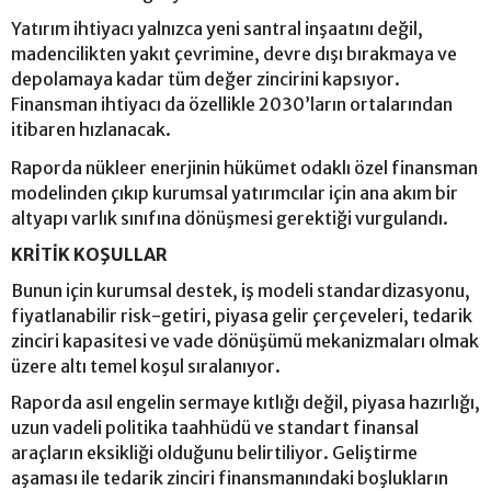
Yatırım ihtiyacı yalnızca yeni santral inşaatını değil,
madencilikten yakıt çevrimine, devre dışı bırakmaya ve
depolamaya kadar tüm değer zincirini kapsıyor.
Finansman ihtiyacı da özellikle 2030’ların ortalarından
itibaren hızlanacak.
Raporda nükleer enerjinin hükümet odaklı özel finansman
modelinden çıkıp kurumsal yatırımcılar için ana akım bir
altyapı varlık sınıfına dönüşmesi gerektiği vurgulandı.
KRİTİK KOŞULLAR
Bunun için kurumsal destek, iş modeli standardizasyonu,
fiyatlanabilir risk-getiri, piyasa gelir çerçeveleri, tedarik
zinciri kapasitesi ve vade dönüşümü mekanizmaları olmak
üzere altı temel koşul sıralanıyor.
Raporda asıl engelin sermaye kıtlığı değil, piyasa hazırlığı,
uzun vadeli politika taahhüdü ve standart finansal
araçların eksikliği olduğunu belirtiliyor. Geliştirme
aşaması ile tedarik zinciri finansmanındaki boşlukların