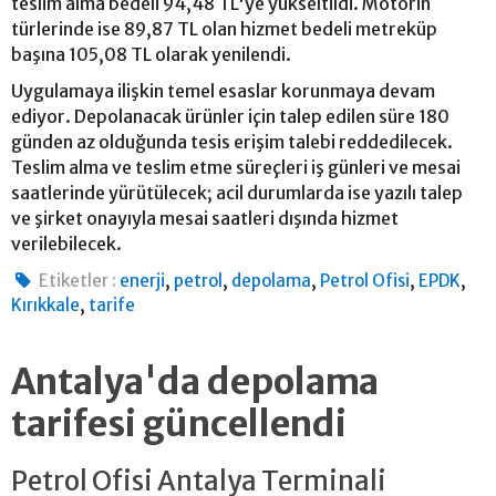
teslim alma bedeli 94,48 TL'ye yükseltildi. Motorin
türlerinde ise 89,87 TL olan hizmet bedeli metreküp
başına 105,08 TL olarak yenilendi.
Uygulamaya ilişkin temel esaslar korunmaya devam
ediyor. Depolanacak ürünler için talep edilen süre 180
günden az olduğunda tesis erişim talebi reddedilecek.
Teslim alma ve teslim etme süreçleri iş günleri ve mesai
saatlerinde yürütülecek; acil durumlarda ise yazılı talep
ve şirket onayıyla mesai saatleri dışında hizmet
verilebilecek.
,
,
,
,
,
Etiketler :
enerji
petrol
depolama
Petrol Ofisi
EPDK
,
Kırıkkale
tarife
Antalya'da depolama
tarifesi güncellendi
Petrol Ofisi Antalya Terminali