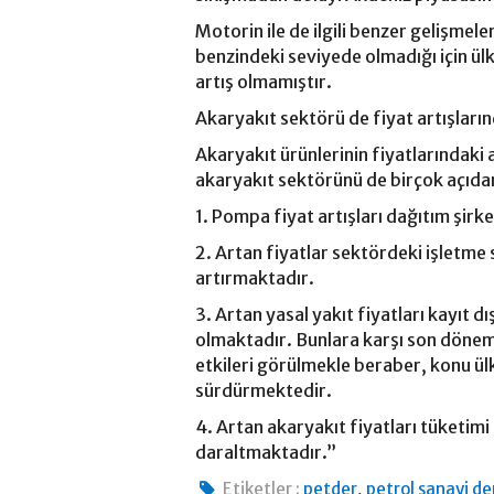
Motorin ile de ilgili benzer gelişmele
benzindeki seviyede olmadığı için ül
artış olmamıştır.
Akaryakıt sektörü de fiyat artışlar
Akaryakıt ürünlerinin fiyatlarındaki a
akaryakıt sektörünü de birçok açıda
1. Pompa fiyat artışları dağıtım şirk
2. Artan fiyatlar sektördeki işletme
artırmaktadır.
3. Artan yasal yakıt fiyatları kayıt d
olmaktadır. Bunlara karşı son dönem
etkileri görülmekle beraber, konu ü
sürdürmektedir.
4. Artan akaryakıt fiyatları tüketim
daraltmaktadır.”
,
Etiketler :
petder
petrol sanayi d