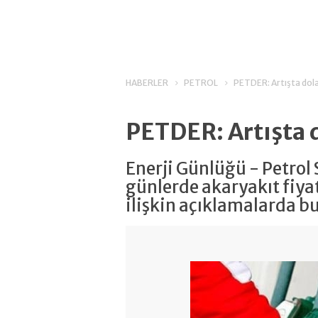
HABERLER
PETROL
PETDER: Artışta dolar
PETDER: Artışta d
Enerji Günlüğü - Petrol
günlerde akaryakıt fiya
ilişkin açıklamalarda bu