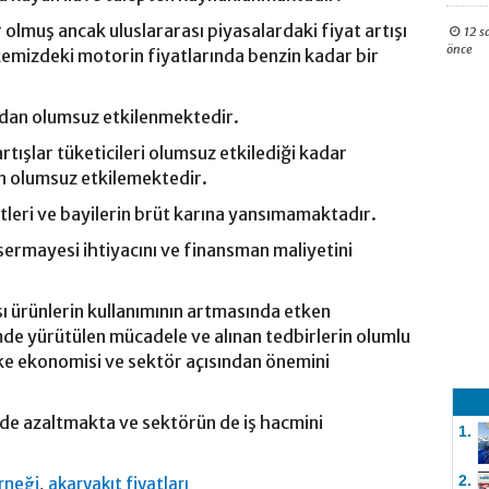
r olmuş ancak uluslararası piyasalardaki fiyat artışı
12 s
önce
kemizdeki motorin fiyatlarında benzin kadar bir
ından olumsuz etkilenmektedir.
rtışlar tüketicileri olumsuz etkilediği kadar
n olumsuz etkilemektedir.
etleri ve bayilerin brüt karına yansımamaktadır.
 sermayesi ihtiyacını ve finansman maliyetini
ışı ürünlerin kullanımının artmasında etken
de yürütülen mücadele ve alınan tedbirlerin olumlu
lke ekonomisi ve sektör açısından önemini
i de azaltmakta ve sektörün de iş hacmini
1.
2.
,
erneği
akaryakıt fiyatları