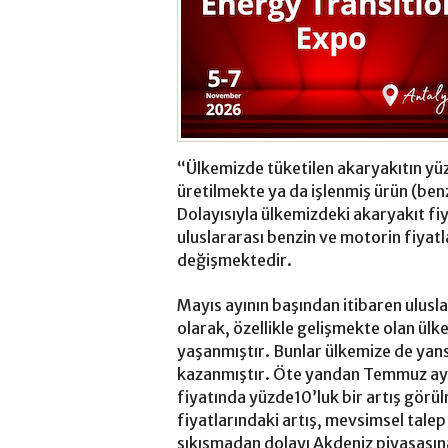
“Ülkemizde tüketilen akaryakıtın yüz
üretilmekte ya da işlenmiş ürün (ben
Dolayısıyla ülkemizdeki akaryakıt fi
uluslararası benzin ve motorin fiyatl
değişmektedir.
Mayıs ayının başından itibaren ulusl
olarak, özellikle gelişmekte olan ülk
yaşanmıştır. Bunlar ülkemize de ya
kazanmıştır. Öte yandan Temmuz ayı
fiyatında yüzde10’luk bir artış görü
fiyatlarındaki artış, mevsimsel tale
sıkışmadan dolayı Akdeniz piyasasın