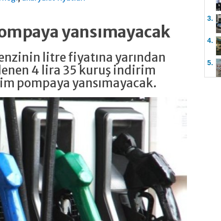
3.
 pompaya yansımayacak
4.
nzinin litre fiyatına yarından
5.
enen 4 lira 35 kuruş indirim
irim pompaya yansımayacak.