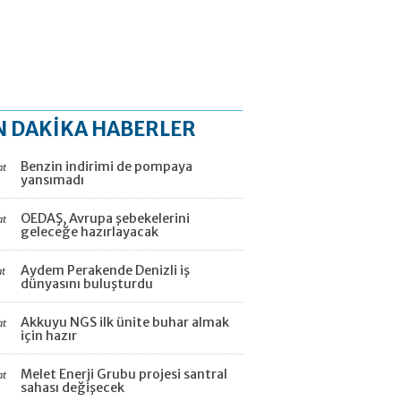
N DAKİKA HABERLER
Benzin indirimi de pompaya
at
yansımadı
OEDAŞ, Avrupa şebekelerini
at
geleceğe hazırlayacak
Aydem Perakende Denizli iş
at
dünyasını buluşturdu
Akkuyu NGS ilk ünite buhar almak
at
için hazır
Melet Enerji Grubu projesi santral
at
sahası değişecek