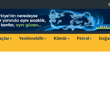
raçlar
Yenilenebilir
Kömür
Petrol
Doğa