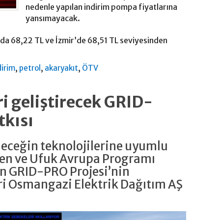
nedenle yapılan indirim pompa fiyatlarına
yansımayacak.
’da 68,22 TL ve İzmir’de 68,51 TL seviyesinden
,
,
,
dirim
petrol
akaryakıt
ÖTV
i geliştirecek GRID-
tkısı
eleceğin teknolojilerine uyumlu
yen ve Ufuk Avrupa Programı
n GRID-PRO Projesi’nin
ri Osmangazi Elektrik Dağıtım AŞ