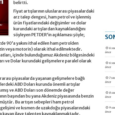
belirtti.
Fiyat artışlarının uluslararası piyasalardaki
arz talep dengesi, ham petrol ve işlenmiş
ürün fiyatlarındaki değişimler ve dolar
kurundaki artışlardan kaynaklandığını
söyleyen PETDER'in açıklaması şöyle;
SO
de 90’a yakını ithal edilen ham petrolden
6 sa
zin veya motorin) olarak ithal edilmektedir.
önce
yatları, içinde bulunduğumuz Akdeniz bölgesindeki
arı ve Dolar kurundaki gelişmelere paralel olarak
6 sa
önce
ararası piyasalarda yaşanan gelişmelere bağlı
7 sa
önce
elerdeki ABD Doları kurunda önemli artışlar
nsımış ve ABD Doları son dönemde değer
8 sa
nın başından bu yana Akdeniz piyasasında benzin
önce
lmüştür. Bu artışın sebepleri ham petrol
p gelişimi ve kısmen de uzakdoğu piyasalarındaki
9 sa
önce
a kayan ilave talepten kaynaklanmaktadır.