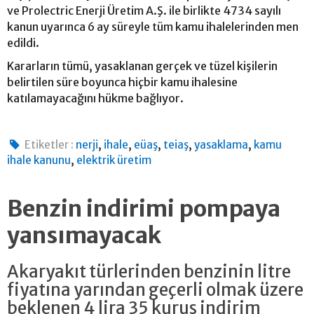
ve Prolectric Enerji Üretim A.Ş. ile birlikte 4734 sayılı
kanun uyarınca 6 ay süreyle tüm kamu ihalelerinden men
edildi.
Kararların tümü, yasaklanan gerçek ve tüzel kişilerin
belirtilen süre boyunca hiçbir kamu ihalesine
katılamayacağını hükme bağlıyor.
,
,
,
,
,
Etiketler :
nerji
ihale
eüaş
teiaş
yasaklama
kamu
,
ihale kanunu
elektrik üretim
Benzin indirimi pompaya
yansımayacak
Akaryakıt türlerinden benzinin litre
fiyatına yarından geçerli olmak üzere
beklenen 4 lira 35 kuruş indirim