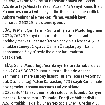
ihalede, Askom Makine Mühendislik Sanayi ve Ticaret
A.Ş. ile ortağı Mustafa Yaser Atak, 4734 sayılı Kamu İhale
Kanunu uyarınca 1 yıl süreyle tüm ihalelerden men edildi.
Ankara Yenimahalle merkezli firma, yasaklı kayıt
numarası 263225 ile sisteme işlendi.
EÜAŞ 18 Mart Çan Termik Santrali İşletme Müdürlüğü'nün
2026/762230 kayıt numaralı ihalesinde ise İstanbul
Kadıköy merkezli Zet Redüktör Sanayi ve Ticaret A.Ş. ile
ortakları Cüneyt Okçu ve Osman Öztaşkın, aynı kanun
kapsamında 6 ay süreyle ihalelere katılmaktan
yasaklandı.
TEİAŞ Genel Müdürlüğü'nün iki ayrı kararı da haberde yer
aldı. 2024/1303799 kayıt numaralı ihalede Ankara
Yenimahalle merkezli Say İnşaat Turizm Ticaret ve Sanayi
Ltd. Şti. ile ortağı Yalçın Karaaslan, 4735 sayılı Kamu İhale
Sözleşmeleri Kanunu uyarınca 1 yıl yasaklandı.
2025/2364113 kayıt numaralı ihalede ise İstanbul Sarıyer
merkezli Kontrolmatik Teknoloji Enerji ve Mühendislik
A.Ş., ortaklık ilişkisi bulunan Nextopia Enerji Üretim A.Ş.