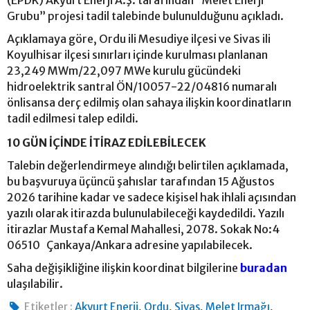
(EPDK) Akyurt Enerji A.Ş. tarafından “Melet Enerji
Grubu” projesi tadil talebinde bulunulduğunu açıkladı.
Açıklamaya göre, Ordu ili Mesudiye ilçesi ve Sivas ili
Koyulhisar ilçesi sınırları içinde kurulması planlanan
23,249 MWm/22,097 MWe kurulu gücündeki
hidroelektrik santral ÖN/10057-22/04816 numaralı
önlisansa derç edilmiş olan sahaya ilişkin koordinatların
tadil edilmesi talep edildi.
10 GÜN İÇİNDE İTİRAZ EDİLEBİLECEK
Talebin değerlendirmeye alındığı belirtilen açıklamada,
bu başvuruya üçüncü şahıslar tarafından 15 Ağustos
2026 tarihine kadar ve sadece kişisel hak ihlali açısından
yazılı olarak itirazda bulunulabileceği kaydedildi. Yazılı
itirazlar Mustafa Kemal Mahallesi, 2078. Sokak No:4
06510 Çankaya/Ankara adresine yapılabilecek.
Saha değişikliğine ilişkin koordinat bilgilerine
buradan
ulaşılabilir.
,
,
,
,
Etiketler :
Akyurt Enerji
Ordu
Sivas
Melet Irmağı