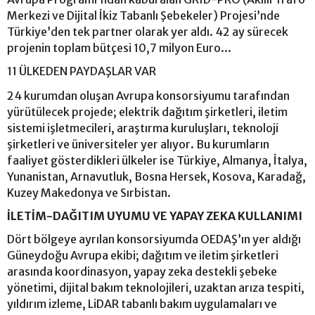
Merkezi ve Dijital İkiz Tabanlı Şebekeler) Projesi’nde
Türkiye’den tek partner olarak yer aldı. 42 ay sürecek
projenin toplam bütçesi 10,7 milyon Euro...
11 ÜLKEDEN PAYDAŞLAR VAR
24 kurumdan oluşan Avrupa konsorsiyumu tarafından
yürütülecek projede; elektrik dağıtım şirketleri, iletim
sistemi işletmecileri, araştırma kuruluşları, teknoloji
şirketleri ve üniversiteler yer alıyor. Bu kurumların
faaliyet gösterdikleri ülkeler ise Türkiye, Almanya, İtalya,
Yunanistan, Arnavutluk, Bosna Hersek, Kosova, Karadağ,
Kuzey Makedonya ve Sırbistan.
İLETİM-DAĞITIM UYUMU VE YAPAY ZEKA KULLANIMI
Dört bölgeye ayrılan konsorsiyumda OEDAŞ’ın yer aldığı
Güneydoğu Avrupa ekibi; dağıtım ve iletim şirketleri
arasında koordinasyon, yapay zeka destekli şebeke
yönetimi, dijital bakım teknolojileri, uzaktan arıza tespiti,
yıldırım izleme, LiDAR tabanlı bakım uygulamaları ve