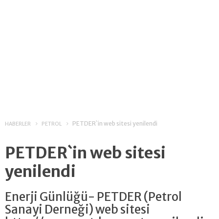
PETDER`in web sitesi yenilendi
HABERLER
PETROL
PETDER`in web sitesi
yenilendi
Enerji Günlüğü- PETDER (Petrol
Sanayi Derneği) web sitesi