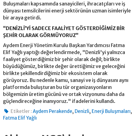
Buluşmaları kapsamında sanayicileri, ihracatçıları ve iş
dünyası temsilcilerini enerji sektörünün uzman isimleriyle
bir araya getirdi.
“DENİZLİ’Yİ SADECE FAALİYET GÖSTERDİĞİMİZ BİR
ŞEHİR OLARAK GÖRMÜYORUZ”
Aydem Enerji Yönetim Kurulu Başkan Yardımcısı Fatma
Elif Yağlı yaptığı değerlendirmede, "Denizli'yi yalnızca
faaliyet gösterdiğimiz bir şehir olarak değil; birlikte
büyüdüğümüz, birlikte değer ürettiğimiz ve geleceğini
birlikte şekillendirdiğimiz bir ekosistem olarak
görüyoruz. Bu nedenle kamu, sanayi ve iş dünyasını aynı
platformda buluşturan bu tür organizasyonların
bölgemizin üretim gücünü ve ortak vizyonunu daha da
güçlendireceğine inanıyoruz." ifadelerini kullandı.
,
,
,
Etiketler :
Aydem Perakende
Denizli
Enerji Buluşmaları
Fatma Elif Yağlı