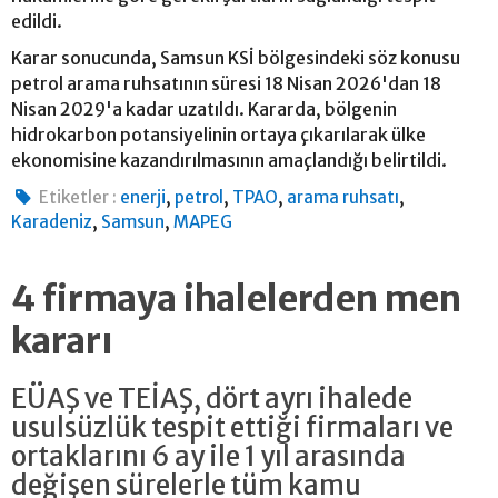
edildi.
Karar sonucunda, Samsun KSİ bölgesindeki söz konusu
petrol arama ruhsatının süresi 18 Nisan 2026'dan 18
Nisan 2029'a kadar uzatıldı. Kararda, bölgenin
hidrokarbon potansiyelinin ortaya çıkarılarak ülke
ekonomisine kazandırılmasının amaçlandığı belirtildi.
,
,
,
,
Etiketler :
enerji
petrol
TPAO
arama ruhsatı
,
,
Karadeniz
Samsun
MAPEG
4 firmaya ihalelerden men
kararı
EÜAŞ ve TEİAŞ, dört ayrı ihalede
usulsüzlük tespit ettiği firmaları ve
ortaklarını 6 ay ile 1 yıl arasında
değişen sürelerle tüm kamu