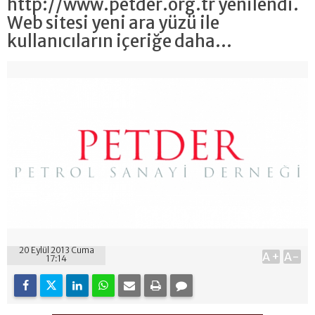
http://www.petder.org.tr yenilendi.
Web sitesi yeni ara yüzü ile
kullanıcıların içeriğe daha...
20 Eylül 2013 Cuma
A+
A-
17:14