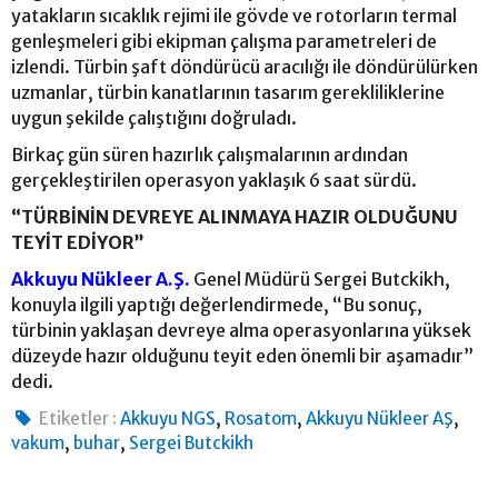
yatakların sıcaklık rejimi ile gövde ve rotorların termal
genleşmeleri gibi ekipman çalışma parametreleri de
izlendi. Türbin şaft döndürücü aracılığı ile döndürülürken
uzmanlar, türbin kanatlarının tasarım gerekliliklerine
uygun şekilde çalıştığını doğruladı.
Birkaç gün süren hazırlık çalışmalarının ardından
gerçekleştirilen operasyon yaklaşık 6 saat sürdü.
“TÜRBİNİN DEVREYE ALINMAYA HAZIR OLDUĞUNU
TEYİT EDİYOR”
Akkuyu Nükleer A.Ş.
Genel Müdürü Sergei Butckikh,
konuyla ilgili yaptığı değerlendirmede, “Bu sonuç,
türbinin yaklaşan devreye alma operasyonlarına yüksek
düzeyde hazır olduğunu teyit eden önemli bir aşamadır”
dedi.
,
,
,
Etiketler :
Akkuyu NGS
Rosatom
Akkuyu Nükleer AŞ
,
,
vakum
buhar
Sergei Butckikh