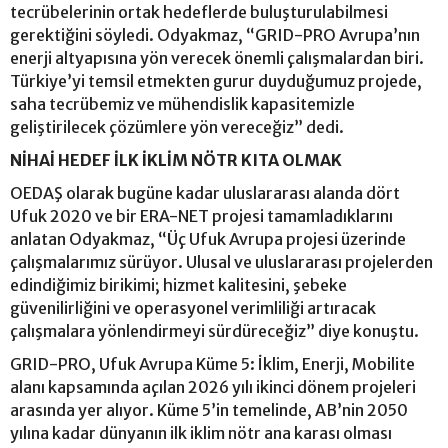
tecrübelerinin ortak hedeflerde buluşturulabilmesi
gerektiğini söyledi. Odyakmaz, “GRID-PRO Avrupa’nın
enerji altyapısına yön verecek önemli çalışmalardan biri.
Türkiye’yi temsil etmekten gurur duyduğumuz projede,
saha tecrübemiz ve mühendislik kapasitemizle
geliştirilecek çözümlere yön vereceğiz” dedi.
NİHAİ HEDEF İLK İKLİM NÖTR KITA OLMAK
OEDAŞ olarak bugüne kadar uluslararası alanda dört
Ufuk 2020 ve bir ERA-NET projesi tamamladıklarını
anlatan Odyakmaz, “Üç Ufuk Avrupa projesi üzerinde
çalışmalarımız sürüyor. Ulusal ve uluslararası projelerden
edindiğimiz birikimi; hizmet kalitesini, şebeke
güvenilirliğini ve operasyonel verimliliği artıracak
çalışmalara yönlendirmeyi sürdüreceğiz” diye konuştu.
GRID-PRO, Ufuk Avrupa Küme 5: İklim, Enerji, Mobilite
alanı kapsamında açılan 2026 yılı ikinci dönem projeleri
arasında yer alıyor. Küme 5’in temelinde, AB’nin 2050
yılına kadar dünyanın ilk iklim nötr ana karası olması