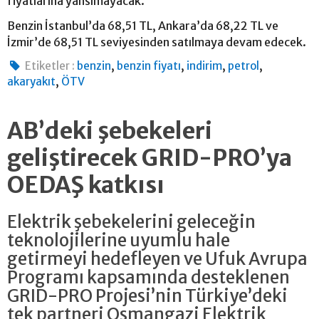
fiyatlarına yansımayacak.
Benzin İstanbul’da 68,51 TL, Ankara’da 68,22 TL ve
İzmir’de 68,51 TL seviyesinden satılmaya devam edecek.
,
,
,
,
Etiketler :
benzin
benzin fiyatı
indirim
petrol
,
akaryakıt
ÖTV
AB’deki şebekeleri
geliştirecek GRID-PRO’ya
OEDAŞ katkısı
Elektrik şebekelerini geleceğin
teknolojilerine uyumlu hale
getirmeyi hedefleyen ve Ufuk Avrupa
Programı kapsamında desteklenen
GRID-PRO Projesi’nin Türkiye’deki
tek partneri Osmangazi Elektrik