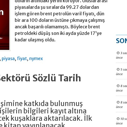
doların altındaki yerini koruyor. Uluslararası
piyasalarda şu sıralarda 99.27 dolardan
işlem gören brent petrolün varil fiyatı, dün
bir ara 100 doların üstüne çıkmaya çalışmış
ancak başarılı olamamıştı. Böylece brent
petroldeki düşüş son iki ayda yüzde 17’ye
SO
kadar ulaşmış oldu.
3 sa
önce
,
,
,
piyasa
fiyat
nymex
5 sa
önce
Sektörü Sözlü Tarih
8 sa
önce
lişimine katkıda bulunmuş
8 sa
önce
şilerin bilgileri kayıt altına
cek kuşaklara aktarılacak. İlk
10 s
önce
de kitap yayınlanacak.