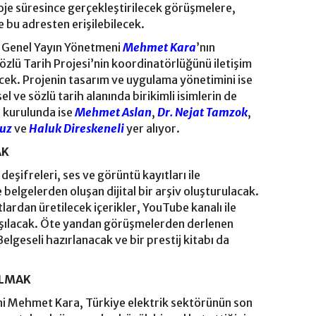
roje süresince gerçekleştirilecek görüşmelere,
e bu adresten erişilebilecek.
ü Genel Yayın Yönetmeni
Mehmet Kara
’nın
özlü Tarih Projesi’nin koordinatörlüğünü iletişim
ek. Projenin tasarım ve uygulama yönetimini ise
l ve sözlü tarih alanında birikimli isimlerin de
 kurulunda ise
Mehmet Aslan
,
Dr. Nejat Tamzok
,
ğuz
ve
Haluk Direskeneli
yer alıyor.
AK
şifreleri, ses ve görüntü kayıtları ile
 belgelerden oluşan dijital bir arşiv oluşturulacak.
ardan üretilecek içerikler, YouTube kanalı ile
şılacak. Öte yandan görüşmelerden derlenen
Belgeseli hazırlanacak ve bir prestij kitabı da
ALMAK
ni Mehmet Kara, Türkiye elektrik sektörünün son