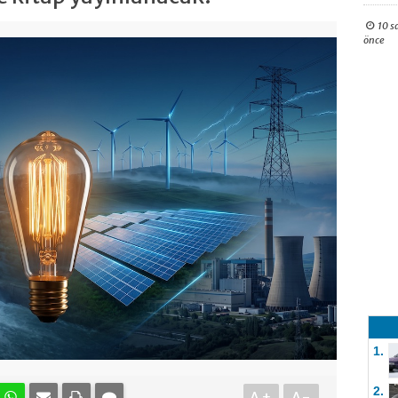
10 s
önce
1.
2.
A+
A-