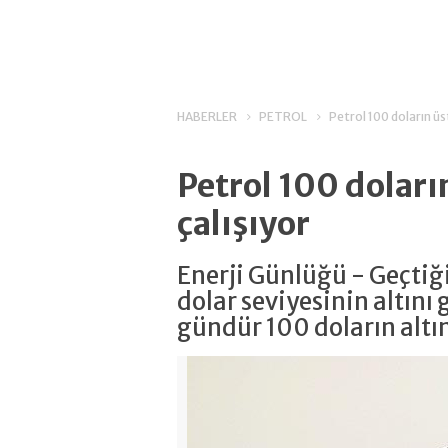
HABERLER
PETROL
Petrol 100 doların ü
Petrol 100 dolar
çalışıyor
Enerji Günlüğü - Geçti
dolar seviyesinin altını
gündür 100 doların altın