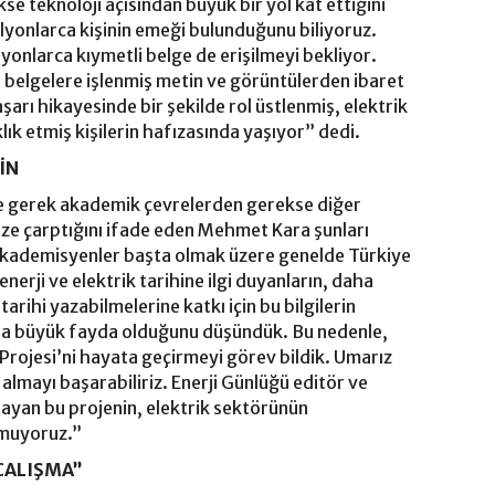
e teknoloji açısından büyük bir yol kat ettiğini
lyonlarca kişinin emeği bulunduğunu biliyoruz.
yonlarca kıymetli belge de erişilmeyi bekliyor.
e belgelere işlenmiş metin ve görüntülerden ibaret
şarı hikayesinde bir şekilde rol üstlenmiş, elektrik
klık etmiş kişilerin hafızasında yaşıyor” dedi.
İN
ine gerek akademik çevrelerden gerekse diğer
göze çarptığını ifade eden Mehmet Kara şunları
kademisyenler başta olmak üzere genelde Türkiye
nerji ve elektrik tarihine ilgi duyanların, daha
tarihi yazabilmelerine katkı için bu bilgilerin
nda büyük fayda olduğunu düşündük. Bu nedenle,
 Projesi’ni hayata geçirmeyi görev bildik. Umarız
a almayı başarabiliriz. Enerji Günlüğü editör ve
layan bu projenin, elektrik sektörünün
umuyoruz.”
 ÇALIŞMA”