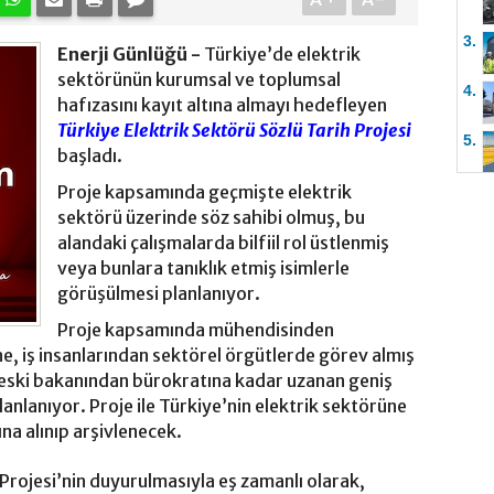
3.
Enerji Günlüğü -
Türkiye’de elektrik
sektörünün kurumsal ve toplumsal
4.
hafızasını kayıt altına almayı hedefleyen
Türkiye Elektrik Sektörü Sözlü Tarih Projesi
5.
başladı.
Proje kapsamında geçmişte elektrik
sektörü üzerinde söz sahibi olmuş, bu
alandaki çalışmalarda bilfiil rol üstlenmiş
veya bunlara tanıklık etmiş isimlerle
görüşülmesi planlanıyor.
Proje kapsamında mühendisinden
e, iş insanlarından sektörel örgütlerde görev almış
 eski bakanından bürokratına kadar uzanan geniş
anlanıyor. Proje ile Türkiye’nin elektrik sektörüne
tına alınıp arşivlenecek.
 Projesi’nin duyurulmasıyla eş zamanlı olarak,