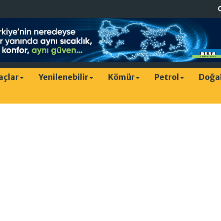
raçlar
Yenilenebilir
Kömür
Petrol
Doğa