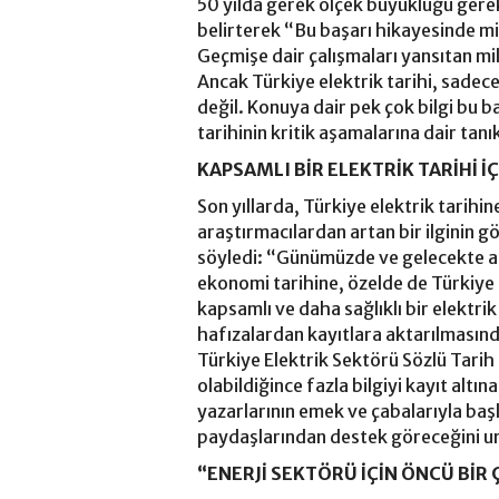
50 yılda gerek ölçek büyüklüğü gereks
belirterek “Bu başarı hikayesinde mi
Geçmişe dair çalışmaları yansıtan mil
Ancak Türkiye elektrik tarihi, sadec
değil. Konuya dair pek çok bilgi bu ba
tarihinin kritik aşamalarına dair tanı
KAPSAMLI BİR ELEKTRİK TARİHİ İÇ
Son yıllarda, Türkiye elektrik tarih
araştırmacılardan artan bir ilginin 
söyledi: “Günümüzde ve gelecekte a
ekonomi tarihine, özelde de Türkiye e
kapsamlı ve daha sağlıklı bir elektrik 
hafızalardan kayıtlara aktarılması
Türkiye Elektrik Sektörü Sözlü Tarih
olabildiğince fazla bilgiyi kayıt altın
yazarlarının emek ve çabalarıyla baş
paydaşlarından destek göreceğini 
“ENERJİ SEKTÖRÜ İÇİN ÖNCÜ BİR