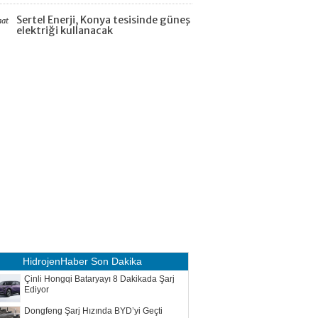
Sertel Enerji, Konya tesisinde güneş
aat
elektriği kullanacak
HidrojenHaber
Son Dakika
Çinli Hongqi Bataryayı 8 Dakikada Şarj
Ediyor
Dongfeng Şarj Hızında BYD’yi Geçti