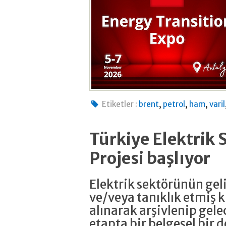
,
,
,
Etiketler :
brent
petrol
ham
varil
Türkiye Elektrik 
Projesi başlıyor
Elektrik sektörünün ge
ve/veya tanıklık etmiş ki
alınarak arşivlenip gele
etapta bir belgesel bir 