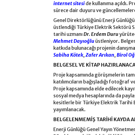
internet sitesi
de kullanıma açıldı. P
sürece dair duyuru ve güncellemeler
Genel Direktörlüğünü Enerji Günlüğ
üstlendiği Türkiye Elektrik Sektörü S
tarihi uzmanı
Dr. Erdem Duru
yürütec
Mehmet Dayıoğlu
üstleniyor. Belgese
katkıda bulunacağı projenin danışma
Sabiha Kötek
,
Zafer Arıkan
,
Birol O
BELGESEL VE KİTAP HAZIRLANAC
Proje kapsamında görüşmelerin tam de
katılımcıların bağışladığı fotoğraf ve
Proje kapsamında elde edilecek kayıtl
sosyal medya hesaplarında da payla
kesitlerle bir Türkiye Elektrik Tarihi 
yayımlanacak.
BELGELENMEMİŞ TARİHİ KAYDA 
Enerji Günlüğü Genel Yayın Yönetme