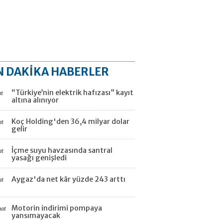
N DAKİKA HABERLER
“Türkiye’nin elektrik hafızası” kayıt
at
altına alınıyor
Koç Holding'den 36,4 milyar dolar
at
gelir
İçme suyu havzasında santral
at
yasağı genişledi
Aygaz'da net kâr yüzde 243 arttı
at
Motorin indirimi pompaya
aat
yansımayacak