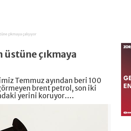
stüne çıkmaya çalışıyor
ın üstüne çıkmaya
ğimiz Temmuz ayından beri 100
 görmeyen brent petrol, son iki
daki yerini koruyor....