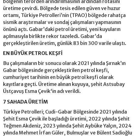
bölgenin terörden arındırılmasının ardından rotasını
üretime çevirdi. Bölgede tesis edilen güven ve huzur
ortamı, Türkiye Petrolleri’nin (TPAO) bölgede rahatça
sismik araştırmalar ve sondaj çalışmaları yapmasının
önünü açtı. Gabar’daki petrol üretimi, yeni kuyuların
açılmasıyla birlikte rekor tazeledi. Gabar’da
gerçekleştirilen üretim, günlük 83 bin 300 varile ulaştı.
EN BÜYÜK PETROL KEŞFİ
Bu çalışmaların bir sonucu olarak 2021 yılında Şırnak’ın
Gabar bölgesinde gerçekleştirilen petrol keşfi,
cumhuriyet tarihinin en büyük petrol keşfi olarak
kayıtlara geçti. Üretime alınan kuyuya, şehit Astsubay
Üstçavuş Esma Çevik'in adı verildi.
7 SAHADA ÜRETİM
Türkiye Petrolleri; Cudi-Gabar Bölgesinde 2021 yılında
Şehit Esma Çevik ile başladığı üretimi, 2022 yılında Şehit
Teğmen Akdeniz, 2023 yılında Şehit Aybüke Yalçın, 2024
yılında Mehmet İrfan Güler, Bulmuşlar ve Bülent Sadioğlu