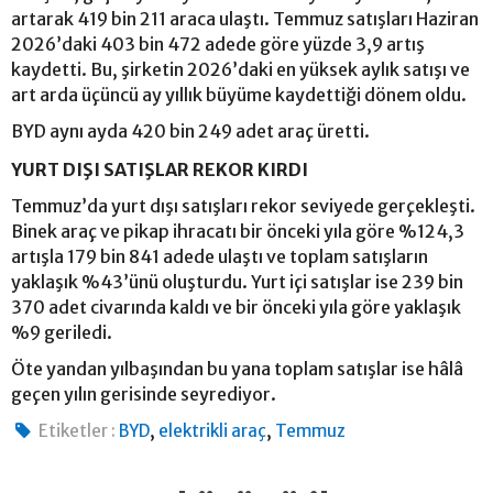
artarak 419 bin 211 araca ulaştı. Temmuz satışları Haziran
2026’daki 403 bin 472 adede göre yüzde 3,9 artış
kaydetti. Bu, şirketin 2026’daki en yüksek aylık satışı ve
art arda üçüncü ay yıllık büyüme kaydettiği dönem oldu.
BYD aynı ayda 420 bin 249 adet araç üretti.
YURT DIŞI SATIŞLAR REKOR KIRDI
Temmuz’da yurt dışı satışları rekor seviyede gerçekleşti.
Binek araç ve pikap ihracatı bir önceki yıla göre %124,3
artışla 179 bin 841 adede ulaştı ve toplam satışların
yaklaşık %43’ünü oluşturdu. Yurt içi satışlar ise 239 bin
370 adet civarında kaldı ve bir önceki yıla göre yaklaşık
%9 geriledi.
Öte yandan yılbaşından bu yana toplam satışlar ise hâlâ
geçen yılın gerisinde seyrediyor.
,
,
Etiketler :
BYD
elektrikli araç
Temmuz