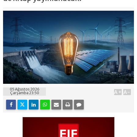
05 Ağustos 2026
A+
A-
Çarşamba 23:50