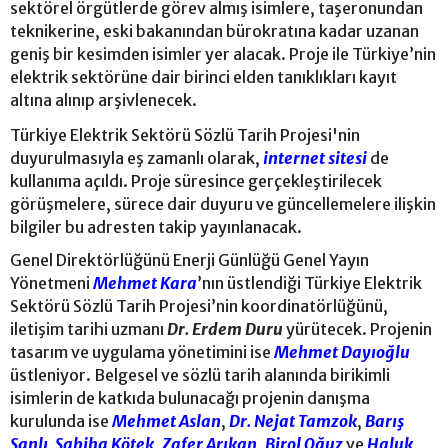
sektörel örgütlerde görev almış isimlere, taşeronundan
teknikerine, eski bakanından bürokratına kadar uzanan
geniş bir kesimden isimler yer alacak. Proje ile Türkiye’nin
elektrik sektörüne dair birinci elden tanıklıkları kayıt
altına alınıp arşivlenecek.
Türkiye Elektrik Sektörü Sözlü Tarih Projesi'nin
duyurulmasıyla eş zamanlı olarak,
internet sitesi
de
kullanıma açıldı. Proje süresince gerçekleştirilecek
görüşmelere, sürece dair duyuru ve güncellemelere ilişkin
bilgiler bu adresten takip yayınlanacak.
Genel Direktörlüğünü Enerji Günlüğü Genel Yayın
Yönetmeni
Mehmet Kara
’nın üstlendiği Türkiye Elektrik
Sektörü Sözlü Tarih Projesi’nin koordinatörlüğünü,
iletişim tarihi uzmanı
Dr. Erdem Duru
yürütecek. Projenin
tasarım ve uygulama yönetimini ise
Mehmet Dayıoğlu
üstleniyor. Belgesel ve sözlü tarih alanında birikimli
isimlerin de katkıda bulunacağı projenin danışma
kurulunda ise
Mehmet Aslan
,
Dr. Nejat Tamzok
,
Barış
Sanlı,
Sabiha Kötek
,
Zafer Arıkan
,
Birol Oğuz
ve
Haluk