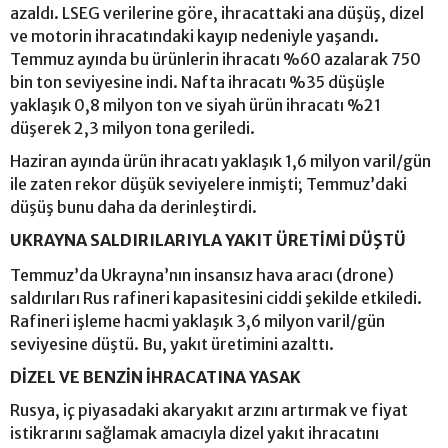
azaldı. LSEG verilerine göre, ihracattaki ana düşüş, dizel
ve motorin ihracatındaki kayıp nedeniyle yaşandı.
Temmuz ayında bu ürünlerin ihracatı %60 azalarak 750
bin ton seviyesine indi. Nafta ihracatı %35 düşüşle
yaklaşık 0,8 milyon ton ve siyah ürün ihracatı %21
düşerek 2,3 milyon tona geriledi.
Haziran ayında ürün ihracatı yaklaşık 1,6 milyon varil/gün
ile zaten rekor düşük seviyelere inmişti; Temmuz’daki
düşüş bunu daha da derinleştirdi.
UKRAYNA SALDIRILARIYLA YAKIT ÜRETİMİ DÜŞTÜ
Temmuz’da Ukrayna’nın insansız hava aracı (drone)
saldırıları Rus rafineri kapasitesini ciddi şekilde etkiledi.
Rafineri işleme hacmi yaklaşık 3,6 milyon varil/gün
seviyesine düştü. Bu, yakıt üretimini azalttı.
DİZEL VE BENZİN İHRACATINA YASAK
Rusya, iç piyasadaki akaryakıt arzını artırmak ve fiyat
istikrarını sağlamak amacıyla dizel yakıt ihracatını