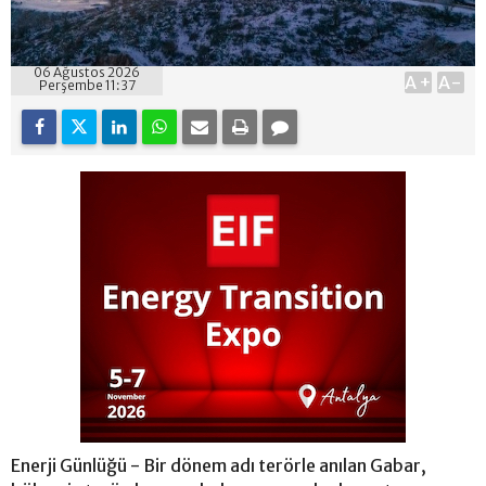
06 Ağustos 2026
A+
A-
Perşembe 11:37
Enerji Günlüğü - Bir dönem adı terörle anılan Gabar,