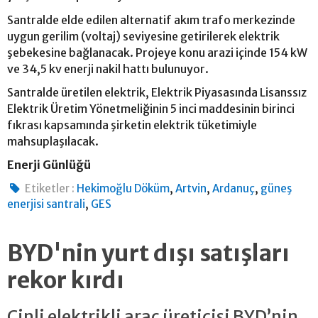
Santralde elde edilen alternatif akım trafo merkezinde
uygun gerilim (voltaj) seviyesine getirilerek elektrik
şebekesine bağlanacak. Projeye konu arazi içinde 154 kW
ve 34,5 kv enerji nakil hattı bulunuyor.
Santralde üretilen elektrik, Elektrik Piyasasında Lisanssız
Elektrik Üretim Yönetmeliğinin 5 inci maddesinin birinci
fıkrası kapsamında şirketin elektrik tüketimiyle
mahsuplaşılacak.
Enerji Günlüğü
,
,
,
Etiketler :
Hekimoğlu Döküm
Artvin
Ardanuç
güneş
,
enerjisi santrali
GES
BYD'nin yurt dışı satışları
rekor kırdı
Çinli elektrikli araç üreticisi BYD’nin