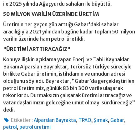
ile 2025 yılında Ağaçyurdu sahaları ile büyüttü.
50 MİLYON VARİLİN ÜZERİNDE ÜRETİM
Üretimin her geçen gün arttığı Gabar’daki sahalar
aracılığıyla 2021 yılından bugüne kadar toplam 50 milyon
varilin üzerinde ham petrol üretildi.
"ÜRETİMİ ARTTIRACAĞIZ"
Konuya ilişkin açıklama yapan Enerji ve Tabii Kaynaklar
Bakanı Alparslan Bayraktar, Terörsüz Türkiye süreciyle
birlikte Gabar üretimin, istihdamın ve umudun adresi
olduğunu söyledi. Bayraktar, “Gabar’da gerçekleştirilen
petrol üretimimiz, günlük 83 bin 300 varile ulaşarak
rekor kırdı. Durmaksızın çalışarak üretimi artıracağız ve
vatandaşlarımızın geleceğine umut olmayı sürdüreceğiz”
dedi.
,
,
,
,
Etiketler :
Alparslan Bayrakta
TPAO
Şırnak
Gabar
,
petrol
petrol üretimi