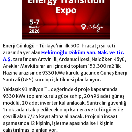
Enerji Günlüğü - Türkiye’nin ilk 500 ihracatçı şirketi
arasında yer alan
Hekimoğlu Döküm San. Nak. ve Tic.
A.Ş.
tarafından Artvin İli, Ardanuç İlçesi, Naldöken Köyü,
Arekler Mevkii sınırları içindeki toplam 153.300 m2’lik
Hazine arazisinde 9330 kWe kurulu gücünde Güneş Enerji
Santrali (GES) kurulup işletilmesi planlanıyor.
Yaklaşık 93 milyon TL değerindeki proje kapsamında
9330 kWe toplam kurulu güce sahip, 20496 adet güneş
modülü, 20 adet inverter kullanılacak. Santralin güvenliği
1 noktadan takip edilecek olup kamera ve tel örgüler ile
çevrili alan 7/24 kayıt altına alınacak. Projenin inşaat
aşamasında 12 kişinin, işletme aşasında ise 1 kişinin
çalıştırılması planlanıyor.