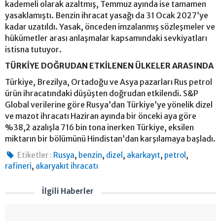
kademeli olarak azaltmış, Temmuz ayında ise tamamen
yasaklamıştı. Benzin ihracat yasağı da 31 Ocak 2027’ye
kadar uzatıldı. Yasak, önceden imzalanmış sözleşmeler ve
hükümetler arası anlaşmalar kapsamındaki sevkiyatları
istisna tutuyor.
TÜRKİYE DOĞRUDAN ETKİLENEN ÜLKELER ARASINDA
Türkiye, Brezilya, Ortadoğu ve Asya pazarları Rus petrol
ürün ihracatındaki düşüşten doğrudan etkilendi. S&P
Global verilerine göre Rusya’dan Türkiye’ye yönelik dizel
ve mazot ihracatı Haziran ayında bir önceki aya göre
%38,2 azalışla 716 bin tona inerken Türkiye, eksilen
miktarın bir bölümünü Hindistan’dan karşılamaya başladı.
,
,
,
,
,
Etiketler :
Rusya
benzin
dizel
akarkayıt
petrol
,
rafineri
akaryakıt ihracatı
İlgili Haberler