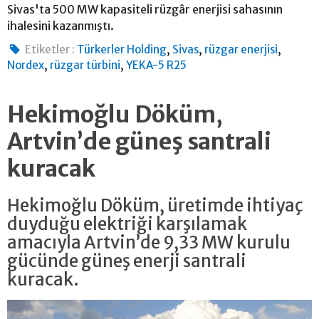
Sivas'ta 500 MW kapasiteli rüzgâr enerjisi sahasının
ihalesini kazanmıştı.
,
,
,
Etiketler :
Türkerler Holding
Sivas
rüzgar enerjisi
,
,
Nordex
rüzgar türbini
YEKA-5 R25
Hekimoğlu Döküm,
Artvin’de güneş santrali
kuracak
Hekimoğlu Döküm, üretimde ihtiyaç
duyduğu elektriği karşılamak
amacıyla Artvin’de 9,33 MW kurulu
gücünde güneş enerji santrali
kuracak.