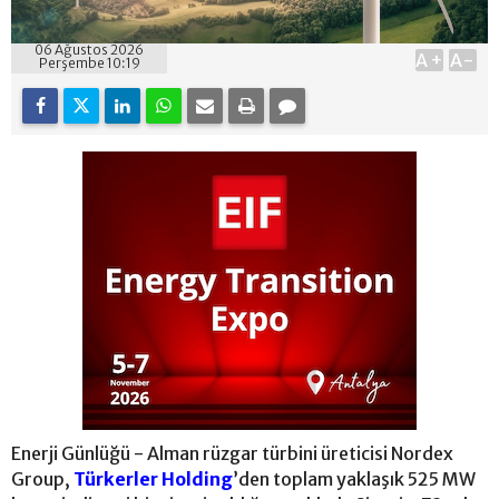
06 Ağustos 2026
A+
A-
Perşembe 10:19
Enerji Günlüğü - Alman rüzgar türbini üreticisi Nordex
Group,
Türkerler Holding
’den toplam yaklaşık 525 MW