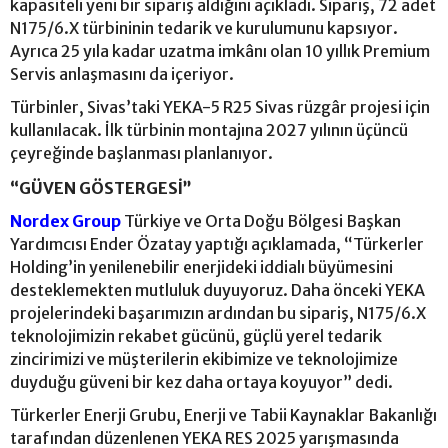
kapasiteli yeni bir sipariş aldığını açıkladı. Sipariş, 72 adet
N175/6.X türbininin tedarik ve kurulumunu kapsıyor.
Ayrıca 25 yıla kadar uzatma imkânı olan 10 yıllık Premium
Servis anlaşmasını da içeriyor.
Türbinler, Sivas’taki YEKA-5 R25 Sivas rüzgâr projesi için
kullanılacak. İlk türbinin montajına 2027 yılının üçüncü
çeyreğinde başlanması planlanıyor.
“GÜVEN GÖSTERGESİ”
Nordex Group
Türkiye ve Orta Doğu Bölgesi Başkan
Yardımcısı Ender Özatay yaptığı açıklamada, “Türkerler
Holding’in yenilenebilir enerjideki iddialı büyümesini
desteklemekten mutluluk duyuyoruz. Daha önceki YEKA
projelerindeki başarımızın ardından bu sipariş, N175/6.X
teknolojimizin rekabet gücünü, güçlü yerel tedarik
zincirimizi ve müşterilerin ekibimize ve teknolojimize
duyduğu güveni bir kez daha ortaya koyuyor” dedi.
Türkerler Enerji Grubu, Enerji ve Tabii Kaynaklar Bakanlığı
tarafından düzenlenen YEKA RES 2025 yarışmasında