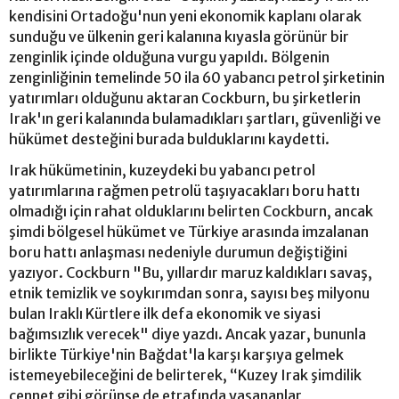
kendisini Ortadoğu'nun yeni ekonomik kaplanı olarak
sunduğu ve ülkenin geri kalanına kıyasla görünür bir
zenginlik içinde olduğuna vurgu yapıldı. Bölgenin
zenginliğinin temelinde 50 ila 60 yabancı petrol şirketinin
yatırımları olduğunu aktaran Cockburn, bu şirketlerin
Irak'ın geri kalanında bulamadıkları şartları, güvenliği ve
hükümet desteğini burada bulduklarını kaydetti.
Irak hükümetinin, kuzeydeki bu yabancı petrol
yatırımlarına rağmen petrolü taşıyacakları boru hattı
olmadığı için rahat olduklarını belirten Cockburn, ancak
şimdi bölgesel hükümet ve Türkiye arasında imzalanan
boru hattı anlaşması nedeniyle durumun değiştiğini
yazıyor. Cockburn "Bu, yıllardır maruz kaldıkları savaş,
etnik temizlik ve soykırımdan sonra, sayısı beş milyonu
bulan Iraklı Kürtlere ilk defa ekonomik ve siyasi
bağımsızlık verecek" diye yazdı. Ancak yazar, bununla
birlikte Türkiye'nin Bağdat'la karşı karşıya gelmek
istemeyebileceğini de belirterek, “Kuzey Irak şimdilik
cennet gibi görünse de etrafında yaşananlar