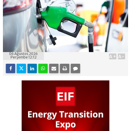
06 Ağustos 2026
A+
A-
Perşembe 12:12