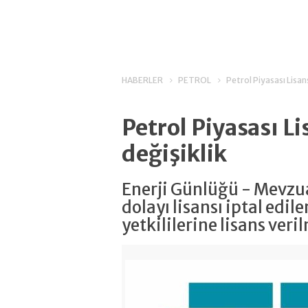
HABERLER
PETROL
Petrol Piyasası Lisan
Petrol Piyasası L
değişiklik
Enerji Günlüğü - Mevzua
dolayı lisansı iptal edile
yetkililerine lisans veri