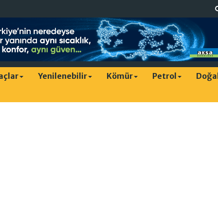
raçlar
Yenilenebilir
Kömür
Petrol
Doğa