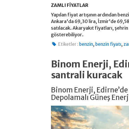
ZAMLI FİYATLAR
Yapılan fiyat artışının ardından benzi
Ankara'da 69,30 lira, İzmir'de 69,58 
satılacak. Akaryakıt fiyatları, şehrin 
gösterebiliyor.
,
,
Etiketler :
benzin
benzin fiyatı
z
Binom Enerji, Ed
santrali kuracak
Binom Enerji, Edirne’d
Depolamalı Güneş Enerji