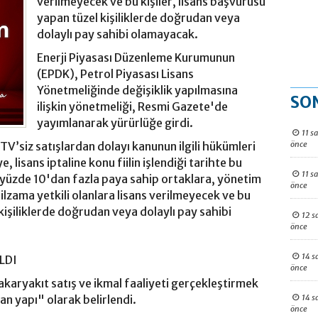
verilmeyecek ve bu kişiler, lisans başvurusu
yapan tüzel kişiliklerde doğrudan veya
dolaylı pay sahibi olamayacak.
Enerji Piyasası Düzenleme Kurumunun
(EPDK), Petrol Piyasası Lisans
Yönetmeliğinde değişiklik yapılmasına
SO
ilişkin yönetmeliği, Resmi Gazete'de
yayımlanarak yürürlüğe girdi.
11 s
önce
V’siz satışlardan dolayı kanunun ilgili hükümleri
ye, lisans iptaline konu fiilin işlendiği tarihte bu
11 s
ı yüzde 10'dan fazla paya sahip ortaklara, yönetim
önce
 ilzama yetkili olanlara lisans verilmeyecek ve bu
 kişiliklerde doğrudan veya dolaylı pay sahibi
12 s
önce
14 s
LDI
önce
e akaryakıt satış ve ikmal faaliyeti gerçekleştirmek
14 s
şan yapı" olarak belirlendi.
önce