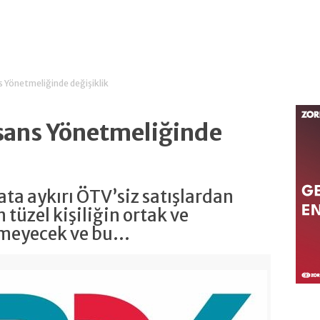
s Yönetmeliğinde değişiklik
isans Yönetmeliğinde
ta aykırı ÖTV’siz satışlardan
n tüzel kişiliğin ortak ve
lmeyecek ve bu...