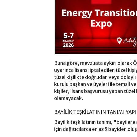
Buna göre, mevzuata aykırı olarak ÖT
uyarınca lisansı iptal edilen tüzel kişi
tüzel kişilikte doğrudan veya dolayl
kurulu başkan ve üyeleri ile temsil ve
kişiler, lisans başvurusu yapan tüzel
olamayacak.
BAYİLİK TEŞKİLATININ TANIMI YAPI
Bayilik teşkilatının tanımı, "bayiler
için dağıtıcılarca en az 5 bayiden olu