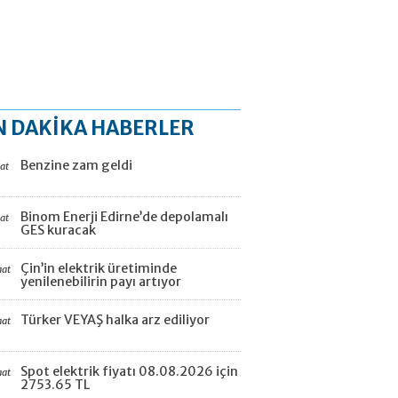
N DAKİKA HABERLER
Benzine zam geldi
aat
Binom Enerji Edirne’de depolamalı
aat
GES kuracak
Çin’in elektrik üretiminde
aat
yenilenebilirin payı artıyor
Türker VEYAŞ halka arz ediliyor
aat
Spot elektrik fiyatı 08.08.2026 için
aat
2753.65 TL