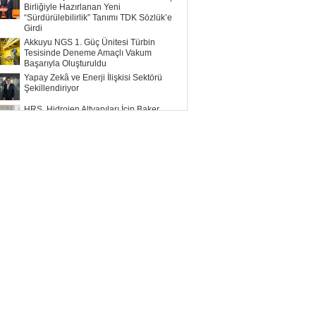
Birliğiyle Hazırlanan Yeni
“Sürdürülebilirlik” Tanımı TDK Sözlük’e
Girdi
Akkuyu NGS 1. Güç Ünitesi Türbin
Tesisinde Deneme Amaçlı Vakum
Başarıyla Oluşturuldu
Yapay Zekâ ve Enerji İlişkisi Sektörü
Şekillendiriyor
HRS, Hidrojen Altyapıları İçin Baker
Hughes ile Çalışacak