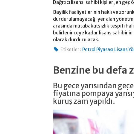
Dağıtıcı lisansı sahibi kişiler, en geç 
Bayilik faaliyetlerinin haklı ve zorun
durdurulamayacağı yer alan yönetmel
arasında mutabakatsızlık tespiti hal
belirleninceye kadar lisans sahibini
olarak durdurulacak.
Etiketler :
Petrol Piyasası Lisans Y
Benzine bu defa 
Bu gece yarısından geçer
fiyatına pompaya yansıya
kuruş zam yapıldı.