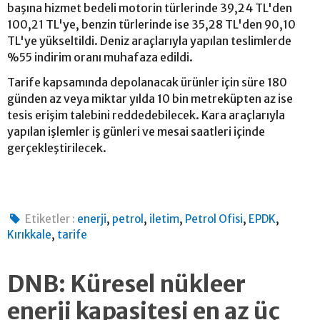
başına hizmet bedeli motorin türlerinde 39,24 TL'den
100,21 TL'ye, benzin türlerinde ise 35,28 TL'den 90,10
TL'ye yükseltildi. Deniz araçlarıyla yapılan teslimlerde
%55 indirim oranı muhafaza edildi.
Tarife kapsamında depolanacak ürünler için süre 180
günden az veya miktar yılda 10 bin metreküpten az ise
tesis erişim talebini reddedebilecek. Kara araçlarıyla
yapılan işlemler iş günleri ve mesai saatleri içinde
gerçekleştirilecek.
,
,
,
,
,
Etiketler :
enerji
petrol
iletim
Petrol Ofisi
EPDK
,
Kırıkkale
tarife
DNB: Küresel nükleer
enerji kapasitesi en az üç