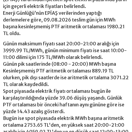
için geçerli elektrik fiyatları belirlendi.
Enerji Günlüğü’nün EPİAŞ verilerinden yaptığı
derlemelere göre, 09.08.2026 teslim gün için MWh
başına kesinleşmemiş PTF aritmetik ortalaması 1980.21
TL oldu.
Günün maksimum fiyatı saat 20:00-21:00 aralığı için
3999.99 TL/MWh, günün minimum fiyatı ise saat 10:00-
11:00 dilimi için 175 TL/MWh olarak belirlendi.
Günün pik saatlerinde (08:00 - 20:00) MWh başına
Kesinleşmemiş PTF aritmetik ortalaması 889.19 TL
olurken, pik dışı saatlerde ise aritmetik ortalama 3071.22
TL olarak kaydedildi.
Spot piyasada elektrik fiyatı ortalaması bugün ile
karşılaştırıldığında yüzde 39.06 düşüş yaşandı. Günlük
PTF ortalaması bir önceki haftanın aynı gününe göre ise
yüzde 14.43 azalış gösterdi.
Bugün ise spot piyasada elektrik MWh başına aritmetik
ortalama 2753.65 TL'den, en yüksek saat 20:00-21:00
aralığı için 4059.02 TL'den ve en düşük saat 12:00-13:00