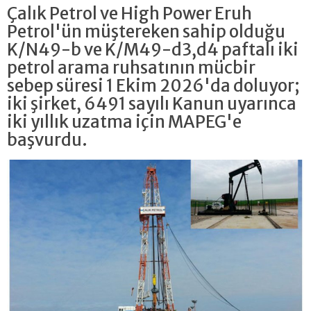
Çalık Petrol ve High Power Eruh
Petrol'ün müştereken sahip olduğu
K/N49-b ve K/M49-d3,d4 paftalı iki
petrol arama ruhsatının mücbir
sebep süresi 1 Ekim 2026'da doluyor;
iki şirket, 6491 sayılı Kanun uyarınca
iki yıllık uzatma için MAPEG'e
başvurdu.