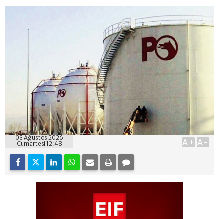
08 Ağustos 2026
A+
A-
Cumartesi 12:48