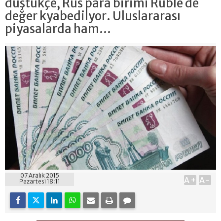
düştükçe, Rus para birimi Ruble de
değer kyabedilyor. Uluslararası
piyasalarda ham...
07 Aralık 2015
A+
A-
Pazartesi 18:11