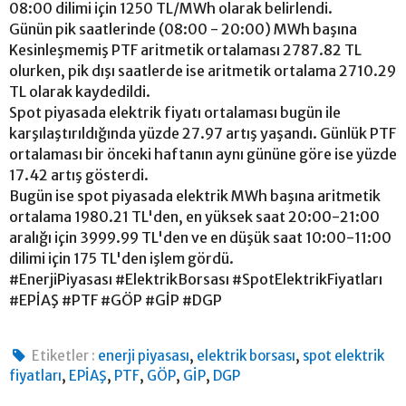
08:00 dilimi için 1250 TL/MWh olarak belirlendi.
Günün pik saatlerinde (08:00 - 20:00) MWh başına
Kesinleşmemiş PTF aritmetik ortalaması 2787.82 TL
olurken, pik dışı saatlerde ise aritmetik ortalama 2710.29
TL olarak kaydedildi.
Spot piyasada elektrik fiyatı ortalaması bugün ile
karşılaştırıldığında yüzde 27.97 artış yaşandı. Günlük PTF
ortalaması bir önceki haftanın aynı gününe göre ise yüzde
17.42 artış gösterdi.
Bugün ise spot piyasada elektrik MWh başına aritmetik
ortalama 1980.21 TL'den, en yüksek saat 20:00-21:00
aralığı için 3999.99 TL'den ve en düşük saat 10:00-11:00
dilimi için 175 TL'den işlem gördü.
#EnerjiPiyasası #ElektrikBorsası #SpotElektrikFiyatları
#EPİAŞ #PTF #GÖP #GİP #DGP
,
,
Etiketler :
enerji piyasası
elektrik borsası
spot elektrik
,
,
,
,
,
fiyatları
EPİAŞ
PTF
GÖP
GİP
DGP