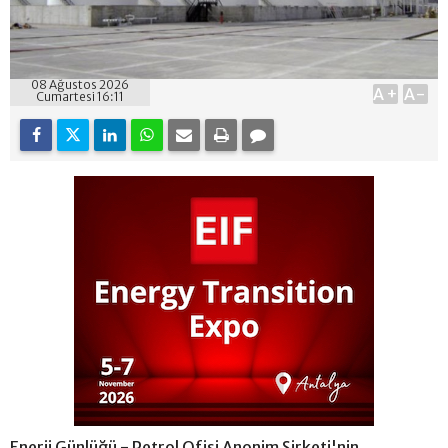
08 Ağustos 2026
A+
A-
Cumartesi 16:11
Enerji Günlüğü - Petrol Ofisi Anonim Şirketi'nin