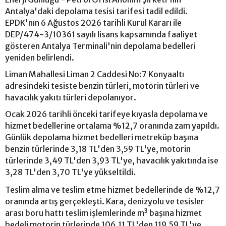
Antalya'daki depolama tesisi tarifesi tadil edildi.
EPDK'nın 6 Ağustos 2026 tarihli Kurul Kararı ile
DEP/474-3/10361 sayılı lisans kapsamında faaliyet
gösteren Antalya Terminali'nin depolama bedelleri
yeniden belirlendi.
Liman Mahallesi Liman 2 Caddesi No:7 Konyaaltı
adresindeki tesiste benzin türleri, motorin türleri ve
havacılık yakıtı türleri depolanıyor.
Ocak 2026 tarihli önceki tarifeye kıyasla depolama ve
hizmet bedellerine ortalama %12,7 oranında zam yapıldı.
Günlük depolama hizmet bedelleri metreküp başına
benzin türlerinde 3,18 TL'den 3,59 TL'ye, motorin
türlerinde 3,49 TL'den 3,93 TL'ye, havacılık yakıtında ise
3,28 TL'den 3,70 TL'ye yükseltildi.
Teslim alma ve teslim etme hizmet bedellerinde de %12,7
oranında artış gerçekleşti. Kara, denizyolu ve tesisler
arası boru hattı teslim işlemlerinde m³ başına hizmet
bedeli motorin türlerinde 106,11 TL'den 119,59 TL'ye,