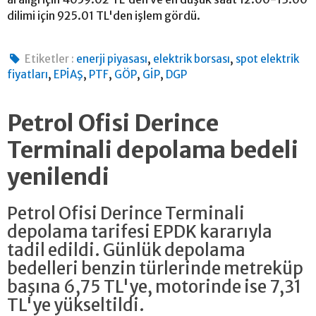
dilimi için 925.01 TL'den işlem gördü.
,
,
Etiketler :
enerji piyasası
elektrik borsası
spot elektrik
,
,
,
,
,
fiyatları
EPİAŞ
PTF
GÖP
GİP
DGP
Petrol Ofisi Derince
Terminali depolama bedeli
yenilendi
Petrol Ofisi Derince Terminali
depolama tarifesi EPDK kararıyla
tadil edildi. Günlük depolama
bedelleri benzin türlerinde metreküp
başına 6,75 TL'ye, motorinde ise 7,31
TL'ye yükseltildi.