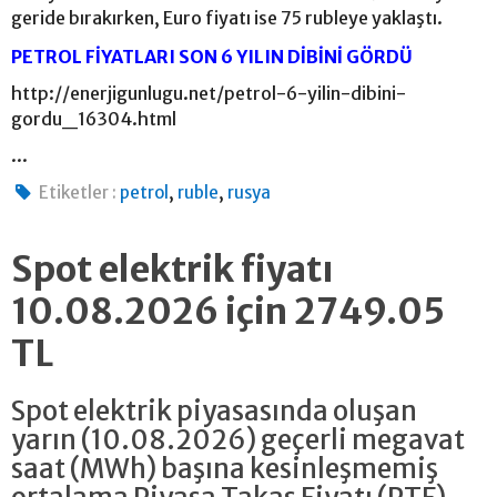
geride bırakırken, Euro fiyatı ise 75 rubleye yaklaştı.
PETROL FİYATLARI SON 6 YILIN DİBİNİ GÖRDÜ
http://enerjigunlugu.net/petrol-6-yilin-dibini-
gordu_16304.html
...
,
,
Etiketler :
petrol
ruble
rusya
Spot elektrik fiyatı
10.08.2026 için 2749.05
TL
Spot elektrik piyasasında oluşan
yarın (10.08.2026) geçerli megavat
saat (MWh) başına kesinleşmemiş