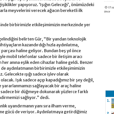
şiklikler yapıyoruz. ‘Işığın Geleceği’, önümüzdeki
17 s
arla meyvelerini verecek ağacın bereketli ilk
önce
inde birbirimizle etkileşimimizin merkezinde yer
elindiğini belirten Gür, “Bir yandan teknolojik
 ihtiyaçların kazandırdığı hızla aydınlatma,
 parçası haline geliyor. Bundan beş yıl önce
yle mobil telefonlar sadece bir iletişim aracı
her anına eşlik eden cihazlar haline geldi. Benzer
 de aydınlatmanın birbirimizle etkileşimimizin
. Gelecekte ışığı sadece işlev olarak
 olacak. Işık sadece açıp kapadığımız bir şey değil,
e yararlanmamızı sağlayacak bir araç haline
anı sadece bir düğmeye dokunarak yüzlerce farklı
endirmemizi sağlıyor.” dedi.
1.
nlık uyandırmanın yanı sıra ilham verme,
rme gücü de veriyor. Aydınlatmaya getirdiğimiz
2.