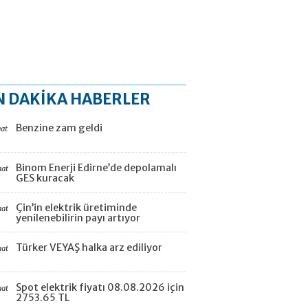
N DAKİKA HABERLER
Benzine zam geldi
aat
Binom Enerji Edirne’de depolamalı
aat
GES kuracak
Çin’in elektrik üretiminde
aat
yenilenebilirin payı artıyor
Türker VEYAŞ halka arz ediliyor
aat
Spot elektrik fiyatı 08.08.2026 için
aat
2753.65 TL