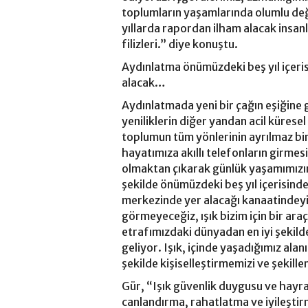
toplumların yaşamlarında olumlu deği
yıllarda rapordan ilham alacak insanl
filizleri.” diye konuştu.
Aydınlatma önümüzdeki beş yıl içeris
alacak…
Aydınlatmada yeni bir çağın eşiğine g
yeniliklerin diğer yandan acil küresel
toplumun tüm yönlerinin ayrılmaz bir
hayatımıza akıllı telefonların girmesi
olmaktan çıkarak günlük yaşamımızın 
şekilde önümüzdeki beş yıl içerisinde
merkezinde yer alacağı kanaatindeyiz
görmeyeceğiz, ışık bizim için bir araç
etrafımızdaki dünyadan en iyi şekild
geliyor. Işık, içinde yaşadığımız al
şekilde kişiselleştirmemizi ve şekill
Gür, “Işık güvenlik duygusu ve hayra
canlandırma, rahatlatma ve iyileşti