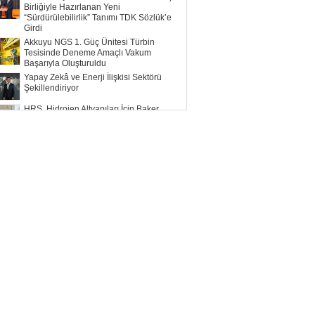
Birliğiyle Hazırlanan Yeni
“Sürdürülebilirlik” Tanımı TDK Sözlük’e
Girdi
Akkuyu NGS 1. Güç Ünitesi Türbin
Tesisinde Deneme Amaçlı Vakum
Başarıyla Oluşturuldu
Yapay Zekâ ve Enerji İlişkisi Sektörü
Şekillendiriyor
HRS, Hidrojen Altyapıları İçin Baker
Hughes ile Çalışacak