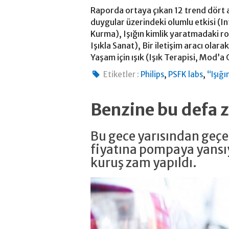
Raporda ortaya çıkan 12 trend dört an
duygular üzerindeki olumlu etkisi (In
Kurma), Işığın kimlik yaratmadaki ro
Işıkla Sanat), Bir iletişim aracı olarak
Yaşam için ışık (Işık Terapisi, Mod’a
,
,
Etiketler :
Philips
PSFK labs
“Işığ
Benzine bu defa 
Bu gece yarısından geçer
fiyatına pompaya yansıya
kuruş zam yapıldı.