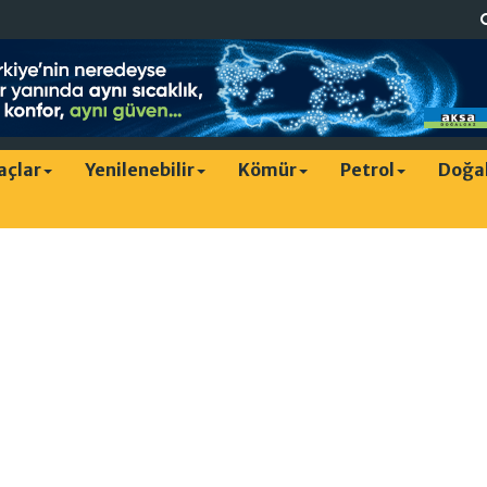
raçlar
Yenilenebilir
Kömür
Petrol
Doğa