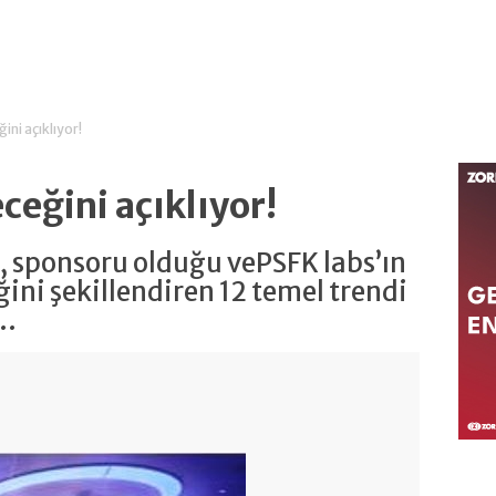
ğini açıklıyor!
eceğini açıklıyor!
s, sponsoru olduğu vePSFK labs’ın
ğini şekillendiren 12 temel trendi
..