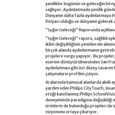
yenilikler bugünün ve geleceğin birey
sağlıyor. Aydınlatmada yenilik günde
Dünyanın daha fazla aydınlatmaya ih
ihtiyacı olduğu ve dünyanın giderek d
“Işığın Geleceği” Raporunda açıkla
“Işığın Geleceği” raporu, sağlıklı uy
iklim değişikliğinin yeniden ele alın
birçok alanda aydınlatmanın getirebi
projelere vurgu yapıyor. Bu projeler,
eserine dönüştürülmesinden San Fra
aydınlatması gibi üst düzey tasarım 
çalışmaların profilini çiziyor.
Aralarında kamusal alanlarda akıllı 
yardım eden Philips CityTouch, insan
ettiği kanıtlanmış Philips SchoolVis
deneyiminde paradigma değişikliği ni
ürünlerin de bulunduğu projeleri de 
vizyonunu ortaya çıkarıyor.