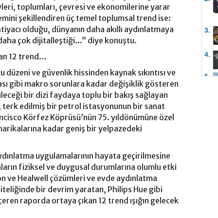
leri, toplumları, çevresi ve ekonomilerine yarar
mini şekillendiren üç temel toplumsal trend ise:
tiyacı olduğu, dünyanın daha akıllı aydınlatmaya
3.
aha çok dijitalleştiği...” diye konuştu.
4.
nan 12 trend…
ku düzeni ve güvenlik hissinden kaynak sıkıntısı ve
5.
ması gibi makro sorunlara kadar değişiklik gösteren
leceği bir dizi faydaya toplu bir bakış sağlayan
 terk edilmiş bir petrol istasyonunun bir sanat
ncisco Körfez Köprüsü’nün 75. yıldönümüne özel
harikalarına kadar geniş bir yelpazedeki
aydınlatma uygulamalarının hayata geçirilmesine
ların fiziksel ve duygusal durumlarına olumlu etki
ion ve Healwell çözümleri ve evde aydınlatma
teliğinde bir devrim yaratan, Philips Hue gibi
içeren raporda ortaya çıkan 12 trend ışığın gelecek