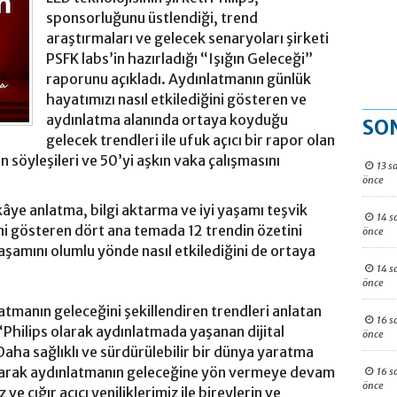
sponsorluğunu üstlendiği, trend
araştırmaları ve gelecek senaryoları şirketi
PSFK labs’in hazırladığı “Işığın Geleceği”
raporunu açıkladı. Aydınlatmanın günlük
hayatımızı nasıl etkilediğini gösteren ve
aydınlatma alanında ortaya koyduğu
SO
gelecek trendleri ile ufuk açıcı bir rapor olan
n söyleşileri ve 50’yi aşkın vaka çalışmasını
13 s
önce
ye anlatma, bilgi aktarma ve iyi yaşamı teşvik
14 s
ini gösteren dört ana temada 12 trendin özetini
önce
yaşamını olumlu yönde nasıl etkilediğini de ortaya
14 s
önce
atmanın geleceğini şekillendiren trendleri anlatan
16 s
Philips olarak aydınlatmada yaşanan dijital
önce
Daha sağlıklı ve sürdürülebilir bir dünya yaratma
arak aydınlatmanın geleceğine yön vermeye devam
16 s
önce
e çığır açıcı yeniliklerimiz ile bireylerin ve