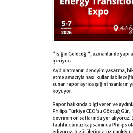
“Işığın Geleceği”, uzmanlar ile yapıla
içeriyor.
Aydınlatmanın deneyim yaşatma, hikâ
etme amacıyla nasıl kullanılabileceğ
sunan rapor ayrıca ışığın insanların 
koyuyor.
Rapor hakkında bilgi veren ve aydınl
Philips Türkiye CEO’su Göktuğ Gür, “
devrimin ön saflarında yer alıyoruz. 
taahhüdümüz kapsamında Philips ol
ediyoruz. İçgörülerimiz, uzmanlığımız v