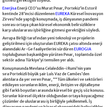
gitmesi gerektiğini söyledi.
Enerjisa
Enerji CEO’su Murat Pınar, Portekiz’in Estoril
kentinde 28’incisi düzenlenen
EUREKA
Küresel İnovasyon
Zirvesi’nde yaptığı konuşmada, iş dünyasının pandemi
sonrası ortaya çıkan küresel ekonomik belirsizliklere
karşı uluslararası işbirliğine gitmesi gerektiğini söyledi.
Avrupa Birliği tarafından yeni teknoloji ve projelerin
geliştirilmesi için oluşturulan EUREKA çatısı altında enerji
alanındaki Ar-Ge faaliyetlerini sürdüren
EUROGIA
topluluğunun başkanlığını yürüten Pınar, toplantıda özel
sektör adına Türkiye’yi temsilen yer aldı.
Konuşmasında Mevlana Celaleddin-i Rumi’nin yanı
sıra Portekizli büyük şair Luís Vaz de Camões’den
alıntılara da yer veren Pınar, ““Tüm ülkeleri ve sektörleri
etkileyen sorunların iklim, enerji, iletişim ve dijitalleşme
gibi farklı boyutları arasında küresel bir geçiş söz konusu.
Sorunlar küresel ölçekte olduğundan ortaya koyacağımız
çözümler de uluslararası iş birliğiyle şekillenmeli. İş
dünyasının pandemi ve küresel ekonomideki belirsizlikler