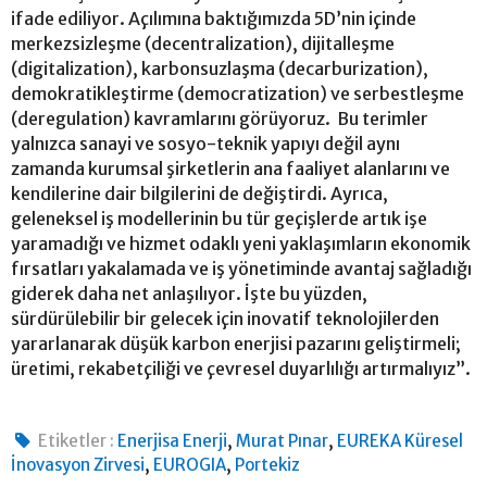
ifade ediliyor. Açılımına baktığımızda 5D’nin içinde
merkezsizleşme (decentralization), dijitalleşme
(digitalization), karbonsuzlaşma (decarburization),
demokratikleştirme (democratization) ve serbestleşme
(deregulation) kavramlarını görüyoruz. Bu terimler
yalnızca sanayi ve sosyo-teknik yapıyı değil aynı
zamanda kurumsal şirketlerin ana faaliyet alanlarını ve
kendilerine dair bilgilerini de değiştirdi. Ayrıca,
geleneksel iş modellerinin bu tür geçişlerde artık işe
yaramadığı ve hizmet odaklı yeni yaklaşımların ekonomik
fırsatları yakalamada ve iş yönetiminde avantaj sağladığı
giderek daha net anlaşılıyor. İşte bu yüzden,
sürdürülebilir bir gelecek için inovatif teknolojilerden
yararlanarak düşük karbon enerjisi pazarını geliştirmeli;
üretimi, rekabetçiliği ve çevresel duyarlılığı artırmalıyız”.
,
,
Etiketler :
Enerjisa Enerji
Murat Pınar
EUREKA Küresel
,
,
İnovasyon Zirvesi
EUROGIA
Portekiz