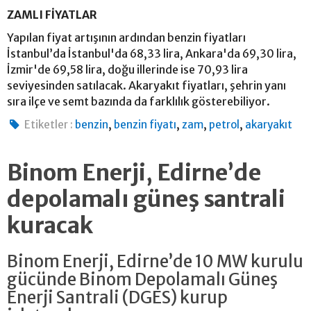
ZAMLI FİYATLAR
Yapılan fiyat artışının ardından benzin fiyatları
İstanbul’da İstanbul'da 68,33 lira, Ankara'da 69,30 lira,
İzmir'de 69,58 lira, doğu illerinde ise 70,93 lira
seviyesinden satılacak. Akaryakıt fiyatları, şehrin yanı
sıra ilçe ve semt bazında da farklılık gösterebiliyor.
,
,
,
,
Etiketler :
benzin
benzin fiyatı
zam
petrol
akaryakıt
Binom Enerji, Edirne’de
depolamalı güneş santrali
kuracak
Binom Enerji, Edirne’de 10 MW kurulu
gücünde Binom Depolamalı Güneş
Enerji Santrali (DGES) kurup