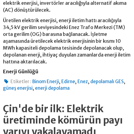
elektrik enerjisi, invertörler aracılığıyla alternatif akıma
(AC) dönüştürülecek.
Üretilen elektrik enerjisi, enerji iletim hattı aracılığıyla
34,5 kV gerilim seviyesindeki Enez Trafo Merkezi (TM)
orta gerilim (OG) barasına bağlanacak. İşletme
aşamasında üretilecek elektrik enerjisinin bir kısmı 10
MWh kapasiteli depolama tesisinde depolanacak olup,
depolanan enerji, ihtiyaç duyulan zamanlarda enerji iletim
hattına aktarılacak.
Enerji Günlüğü
,
,
,
,
Etiketler :
Binom Enerji
Edirne
Enez
depolamalı GES
,
güneş enerjisi
enerji depolama
Çin'de bir ilk: Elektrik
üretiminde kömürün payı
yarıyı yakalayamadı