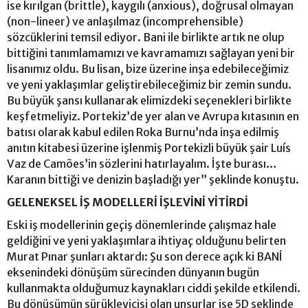
ise kırılgan (brittle), kaygılı (anxious), doğrusal olmayan
(non-lineer) ve anlaşılmaz (incomprehensible)
sözcüklerini temsil ediyor. Bani ile birlikte artık ne olup
bittiğini tanımlamamızı ve kavramamızı sağlayan yeni bir
lisanımız oldu. Bu lisan, bize üzerine inşa edebileceğimiz
ve yeni yaklaşımlar geliştirebileceğimiz bir zemin sundu.
Bu büyük şansı kullanarak elimizdeki seçenekleri birlikte
keşfetmeliyiz. Portekiz’de yer alan ve Avrupa kıtasının en
batısı olarak kabul edilen Roka Burnu’nda inşa edilmiş
anıtın kitabesi üzerine işlenmiş Portekizli büyük şair Luís
Vaz de Camões’in sözlerini hatırlayalım. İşte burası…
Karanın bittiği ve denizin başladığı yer” şeklinde konuştu.
GELENEKSEL İŞ MODELLERİ İŞLEVİNİ YİTİRDİ
Eski iş modellerinin geçiş dönemlerinde çalışmaz hale
geldiğini ve yeni yaklaşımlara ihtiyaç olduğunu belirten
Murat Pınar şunları aktardı: Şu son derece açık ki BANİ
eksenindeki dönüşüm sürecinden dünyanın bugün
kullanmakta olduğumuz kaynakları ciddi şekilde etkilendi.
Bu dönüşümün sürükleyicisi olan unsurlar ise 5D şeklinde