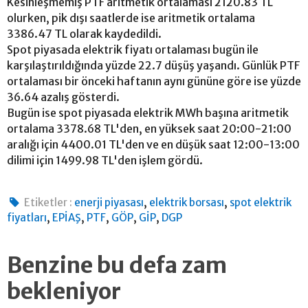
Kesinleşmemiş PTF aritmetik ortalaması 2120.83 TL
olurken, pik dışı saatlerde ise aritmetik ortalama
3386.47 TL olarak kaydedildi.
Spot piyasada elektrik fiyatı ortalaması bugün ile
karşılaştırıldığında yüzde 22.7 düşüş yaşandı. Günlük PTF
ortalaması bir önceki haftanın aynı gününe göre ise yüzde
36.64 azalış gösterdi.
Bugün ise spot piyasada elektrik MWh başına aritmetik
ortalama 3378.68 TL'den, en yüksek saat 20:00-21:00
aralığı için 4400.01 TL'den ve en düşük saat 12:00-13:00
dilimi için 1499.98 TL'den işlem gördü.
,
,
Etiketler :
enerji piyasası
elektrik borsası
spot elektrik
,
,
,
,
,
fiyatları
EPİAŞ
PTF
GÖP
GİP
DGP
Benzine bu defa zam
bekleniyor