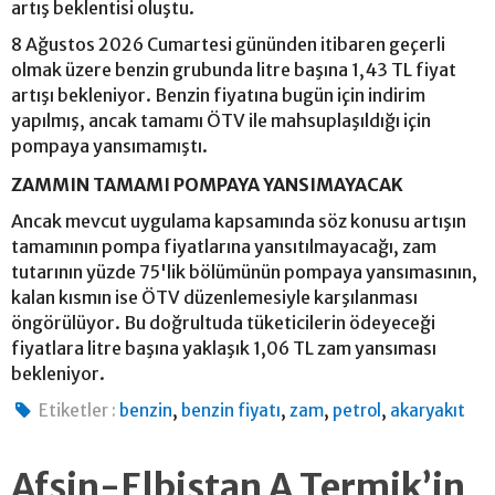
artış beklentisi oluştu.
8 Ağustos 2026 Cumartesi gününden itibaren geçerli
olmak üzere benzin grubunda litre başına 1,43 TL fiyat
artışı bekleniyor. Benzin fiyatına bugün için indirim
yapılmış, ancak tamamı ÖTV ile mahsuplaşıldığı için
pompaya yansımamıştı.
ZAMMIN TAMAMI POMPAYA YANSIMAYACAK
Ancak mevcut uygulama kapsamında söz konusu artışın
tamamının pompa fiyatlarına yansıtılmayacağı, zam
tutarının yüzde 75'lik bölümünün pompaya yansımasının,
kalan kısmın ise ÖTV düzenlemesiyle karşılanması
öngörülüyor. Bu doğrultuda tüketicilerin ödeyeceği
fiyatlara litre başına yaklaşık 1,06 TL zam yansıması
bekleniyor.
,
,
,
,
Etiketler :
benzin
benzin fiyatı
zam
petrol
akaryakıt
Afşin-Elbistan A Termik’in