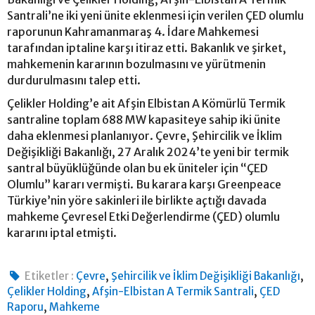
Santrali’ne iki yeni ünite eklenmesi için verilen ÇED olumlu
raporunun Kahramanmaraş 4. İdare Mahkemesi
tarafından iptaline karşı itiraz etti. Bakanlık ve şirket,
mahkemenin kararının bozulmasını ve yürütmenin
durdurulmasını talep etti.
Çelikler Holding’e ait Afşin Elbistan A Kömürlü Termik
santraline toplam 688 MW kapasiteye sahip iki ünite
daha eklenmesi planlanıyor. Çevre, Şehircilik ve İklim
Değişikliği Bakanlığı, 27 Aralık 2024’te yeni bir termik
santral büyüklüğünde olan bu ek üniteler için “ÇED
Olumlu” kararı vermişti. Bu karara karşı Greenpeace
Türkiye’nin yöre sakinleri ile birlikte açtığı davada
mahkeme Çevresel Etki Değerlendirme (ÇED) olumlu
kararını iptal etmişti.
,
,
Etiketler :
Çevre
Şehircilik ve İklim Değişikliği Bakanlığı
,
,
Çelikler Holding
Afşin-Elbistan A Termik Santrali
ÇED
,
Raporu
Mahkeme