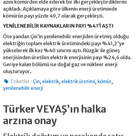
azını kömürden elde ederek bir ilki gerçekleştirdiklerini
açıkladı. Açıklamaya göre ülkenin enerji üretiminde
kömürün payı yüzde 49,7 olarak gerçekleşti.
YENİLENEBİLİR KAYNAKLARIN PAYI %41’İ AŞTI
Öte yandan Çin’in yenilenebilir enerjiden üretmiş olduğu
elektriğin toplam elektrik üretimindeki payı %41,2'ye
yükselerek ilk kez %40 sınırını aştı. Rüzgâr ile güneş
enerjisinden üretilen elektrik enerjisinin payı %24,6 oldu.
Geriye kalan bölümü ise doğal gaz ve nükleer enerji
oluşturuyor.
,
,
,
,
Etiketler :
Çin
elektrik
elektrik üretimi
kömür
yenilenebilir enerji
Türker VEYAŞ’ın halka
arzına onay