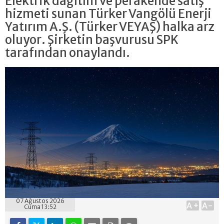
Elektrik dağıtım ve perakende satış
hizmeti sunan Türker Vangölü Enerji
Yatırım A.Ş. (Türker VEYAŞ) halka arz
oluyor. Şirketin başvurusu SPK
tarafından onaylandı.
07 Ağustos 2026
A+
A-
Cuma 13:52