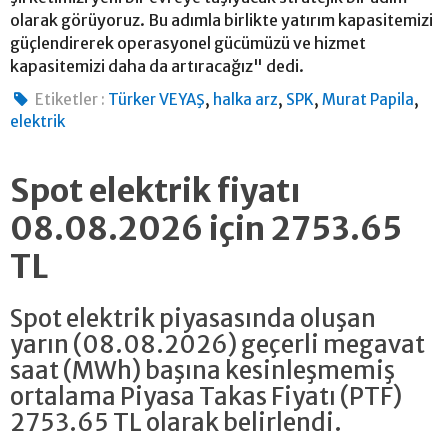
olarak görüyoruz. Bu adımla birlikte yatırım kapasitemizi
güçlendirerek operasyonel gücümüzü ve hizmet
kapasitemizi daha da artıracağız" dedi.
,
,
,
,
Etiketler :
Türker VEYAŞ
halka arz
SPK
Murat Papila
elektrik
Spot elektrik fiyatı
08.08.2026 için 2753.65
TL
Spot elektrik piyasasında oluşan
yarın (08.08.2026) geçerli megavat
saat (MWh) başına kesinleşmemiş
ortalama Piyasa Takas Fiyatı (PTF)
2753.65 TL olarak belirlendi.