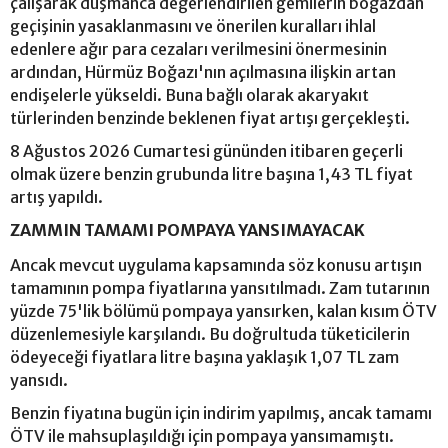
çalışarak düşmanca değerlendirilen gemilerin boğazdan
geçişinin yasaklanmasını ve önerilen kuralları ihlal
edenlere ağır para cezaları verilmesini önermesinin
ardından, Hürmüz Boğazı'nın açılmasına ilişkin artan
endişelerle yükseldi. Buna bağlı olarak akaryakıt
türlerinden benzinde beklenen fiyat artışı gerçekleşti.
8 Ağustos 2026 Cumartesi gününden itibaren geçerli
olmak üzere benzin grubunda litre başına 1,43 TL fiyat
artış yapıldı.
ZAMMIN TAMAMI POMPAYA YANSIMAYACAK
Ancak mevcut uygulama kapsamında söz konusu artışın
tamamının pompa fiyatlarına yansıtılmadı. Zam tutarının
yüzde 75'lik bölümü pompaya yansırken, kalan kısım ÖTV
düzenlemesiyle karşılandı. Bu doğrultuda tüketicilerin
ödeyeceği fiyatlara litre başına yaklaşık 1,07 TL zam
yansıdı.
Benzin fiyatına bugün için indirim yapılmış, ancak tamamı
ÖTV ile mahsuplaşıldığı için pompaya yansımamıştı.