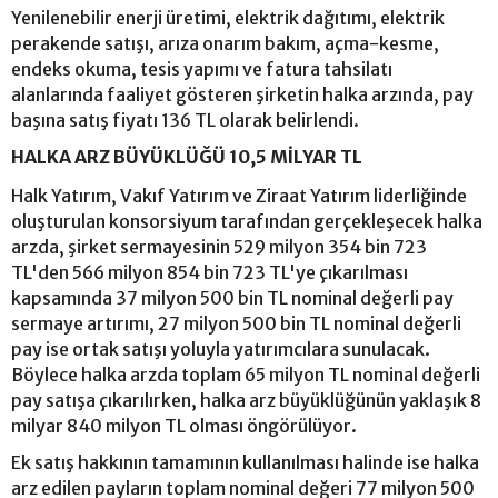
Yenilenebilir enerji üretimi, elektrik dağıtımı, elektrik
perakende satışı, arıza onarım bakım, açma-kesme,
endeks okuma, tesis yapımı ve fatura tahsilatı
alanlarında faaliyet gösteren şirketin halka arzında, pay
başına satış fiyatı 136 TL olarak belirlendi.
HALKA ARZ BÜYÜKLÜĞÜ 10,5 MİLYAR TL
Halk Yatırım, Vakıf Yatırım ve Ziraat Yatırım liderliğinde
oluşturulan konsorsiyum tarafından gerçekleşecek halka
arzda, şirket sermayesinin 529 milyon 354 bin 723
TL'den 566 milyon 854 bin 723 TL'ye çıkarılması
kapsamında 37 milyon 500 bin TL nominal değerli pay
sermaye artırımı, 27 milyon 500 bin TL nominal değerli
pay ise ortak satışı yoluyla yatırımcılara sunulacak.
Böylece halka arzda toplam 65 milyon TL nominal değerli
pay satışa çıkarılırken, halka arz büyüklüğünün yaklaşık 8
milyar 840 milyon TL olması öngörülüyor.
Ek satış hakkının tamamının kullanılması halinde ise halka
arz edilen payların toplam nominal değeri 77 milyon 500