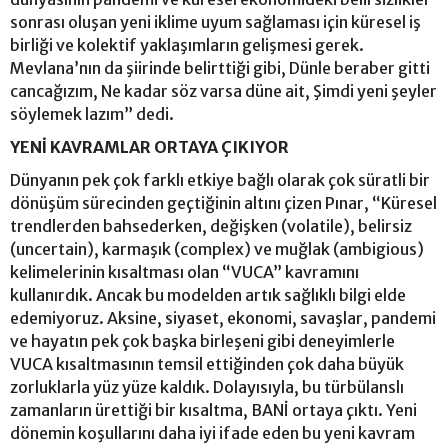
sonrası oluşan yeni iklime uyum sağlaması için küresel iş
birliği ve kolektif yaklaşımların gelişmesi gerek.
Mevlana’nın da şiirinde belirttiği gibi, Dünle beraber gitti
cancağızım, Ne kadar söz varsa düne ait, Şimdi yeni şeyler
söylemek lazım” dedi.
YENİ KAVRAMLAR ORTAYA ÇIKIYOR
Dünyanın pek çok farklı etkiye bağlı olarak çok süratli bir
dönüşüm sürecinden geçtiğinin altını çizen Pınar, “Küresel
trendlerden bahsederken, değişken (volatile), belirsiz
(uncertain), karmaşık (complex) ve muğlak (ambigious)
kelimelerinin kısaltması olan “VUCA” kavramını
kullanırdık. Ancak bu modelden artık sağlıklı bilgi elde
edemiyoruz. Aksine, siyaset, ekonomi, savaşlar, pandemi
ve hayatın pek çok başka birleşeni gibi deneyimlerle
VUCA kısaltmasının temsil ettiğinden çok daha büyük
zorluklarla yüz yüze kaldık. Dolayısıyla, bu türbülanslı
zamanların ürettiği bir kısaltma, BANİ ortaya çıktı. Yeni
dönemin koşullarını daha iyi ifade eden bu yeni kavram