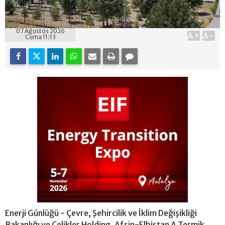
07 Ağustos 2026
A+
A-
Cuma 11:13
Enerji Günlüğü - Çevre, Şehircilik ve İklim Değişikliği
Bakanlığı ve Çelikler Holding, Afşin-Elbistan A Termik