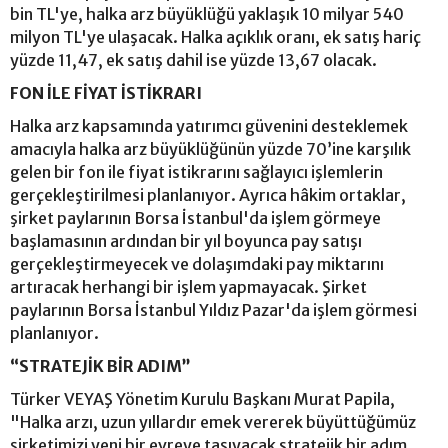
bin TL'ye, halka arz büyüklüğü yaklaşık 10 milyar 540
milyon TL'ye ulaşacak. Halka açıklık oranı, ek satış hariç
yüzde 11,47, ek satış dahil ise yüzde 13,67 olacak.
FON İLE FİYAT İSTİKRARI
Halka arz kapsamında yatırımcı güvenini desteklemek
amacıyla halka arz büyüklüğünün yüzde 70’ine karşılık
gelen bir fon ile fiyat istikrarını sağlayıcı işlemlerin
gerçekleştirilmesi planlanıyor. Ayrıca hâkim ortaklar,
şirket paylarının Borsa İstanbul'da işlem görmeye
başlamasının ardından bir yıl boyunca pay satışı
gerçekleştirmeyecek ve dolaşımdaki pay miktarını
artıracak herhangi bir işlem yapmayacak. Şirket
paylarının Borsa İstanbul Yıldız Pazar'da işlem görmesi
planlanıyor.
“STRATEJİK BİR ADIM”
Türker VEYAŞ Yönetim Kurulu Başkanı Murat Papila,
"Halka arzı, uzun yıllardır emek vererek büyüttüğümüz
şirketimizi yeni bir evreye taşıyacak stratejik bir adım