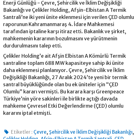
Enerji Günlüğü - Çevre, Şehircilik ve İklim Değişikliği
Bakanlığı ve Çelikler Holding, Afşin-Elbistan A Termik
Santrali’ne iki yeni ünite eklenmesi için verilen ÇED olumlu
raporunun Kahramanmaraş 4. İdare Mahkemesi
tarafından iptaline karşı itiraz etti. Bakanlık ve şirket,
mahkemenin kararının bozulmasını ve yürütmenin
durdurulmasını talep etti.
Çelikler Holding’e ait Afşin Elbistan A Kömürlü Termik
santraline toplam 688 MW kapasiteye sahip iki ünite
daha eklenmesi planlanıyor. Çevre, Şehircilik ve İklim
Değişikliği Bakanlığı, 27 Aralık 2024’te yeni bir termik
santral büyüklüğünde olan bu ek üniteler için “ÇED
Olumlu” kararı vermişti. Bu karara karşı Greenpeace
Türkiye’nin yöre sakinleri ile birlikte açtığı davada
mahkeme Çevresel Etki Değerlendirme (ÇED) olumlu
kararını iptal etmişti.
,
,
Etiketler :
Çevre
Şehircilik ve İklim Değişikliği Bakanlığı
,
,
Çelikler Holding
Afşin-Elbistan A Termik Santrali
ÇED