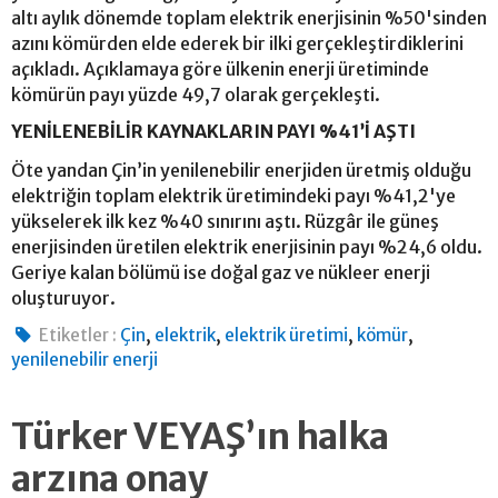
altı aylık dönemde toplam elektrik enerjisinin %50'sinden
azını kömürden elde ederek bir ilki gerçekleştirdiklerini
açıkladı. Açıklamaya göre ülkenin enerji üretiminde
kömürün payı yüzde 49,7 olarak gerçekleşti.
YENİLENEBİLİR KAYNAKLARIN PAYI %41’İ AŞTI
Öte yandan Çin’in yenilenebilir enerjiden üretmiş olduğu
elektriğin toplam elektrik üretimindeki payı %41,2'ye
yükselerek ilk kez %40 sınırını aştı. Rüzgâr ile güneş
enerjisinden üretilen elektrik enerjisinin payı %24,6 oldu.
Geriye kalan bölümü ise doğal gaz ve nükleer enerji
oluşturuyor.
,
,
,
,
Etiketler :
Çin
elektrik
elektrik üretimi
kömür
yenilenebilir enerji
Türker VEYAŞ’ın halka
arzına onay