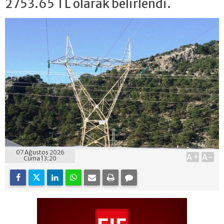
2753.65 TL olarak belirlendi.
07 Ağustos 2026
A+
A-
Cuma 13:20