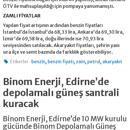
ÖTV ile mahsuplaşıldığı için pompaya yansımamıştı.
ZAMLI FİYATLAR
Yapılan fiyat artışının ardından benzin fiyatları
İstanbul’da İstanbul'da 68,33 lira, Ankara'da 69,30 lira,
İzmir'de 69,58 lira, doğu illerinde ise 70,93 lira
seviyesinden satılacak. Akaryakıt fiyatları, şehrin yanı
sıra ilçe ve semt bazında da farklılık gösterebiliyor.
,
,
,
,
Etiketler :
benzin
benzin fiyatı
zam
petrol
akaryakıt
Binom Enerji, Edirne’de
depolamalı güneş santrali
kuracak
Binom Enerji, Edirne’de 10 MW kurulu
gücünde Binom Depolamalı Güneş