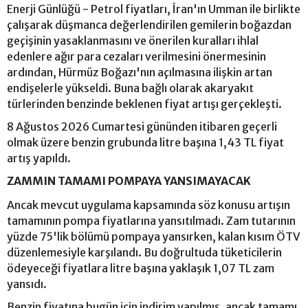
Enerji Günlüğü - Petrol fiyatları, İran'ın Umman ile birlikte
çalışarak düşmanca değerlendirilen gemilerin boğazdan
geçişinin yasaklanmasını ve önerilen kuralları ihlal
edenlere ağır para cezaları verilmesini önermesinin
ardından, Hürmüz Boğazı'nın açılmasına ilişkin artan
endişelerle yükseldi. Buna bağlı olarak akaryakıt
türlerinden benzinde beklenen fiyat artışı gerçekleşti.
8 Ağustos 2026 Cumartesi gününden itibaren geçerli
olmak üzere benzin grubunda litre başına 1,43 TL fiyat
artış yapıldı.
ZAMMIN TAMAMI POMPAYA YANSIMAYACAK
Ancak mevcut uygulama kapsamında söz konusu artışın
tamamının pompa fiyatlarına yansıtılmadı. Zam tutarının
yüzde 75'lik bölümü pompaya yansırken, kalan kısım ÖTV
düzenlemesiyle karşılandı. Bu doğrultuda tüketicilerin
ödeyeceği fiyatlara litre başına yaklaşık 1,07 TL zam
yansıdı.
Benzin fiyatına bugün için indirim yapılmış, ancak tamamı