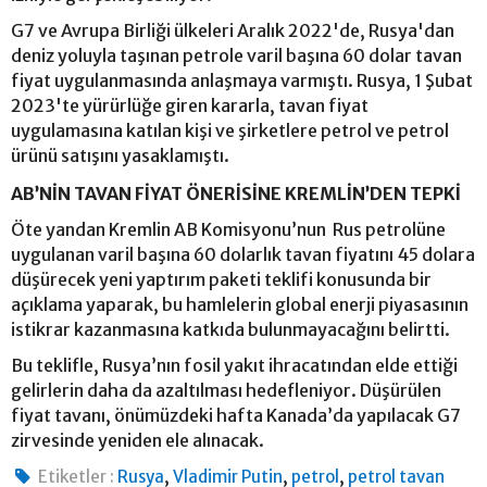
G7 ve Avrupa Birliği ülkeleri Aralık 2022'de, Rusya'dan
deniz yoluyla taşınan petrole varil başına 60 dolar tavan
fiyat uygulanmasında anlaşmaya varmıştı. Rusya, 1 Şubat
2023'te yürürlüğe giren kararla, tavan fiyat
uygulamasına katılan kişi ve şirketlere petrol ve petrol
ürünü satışını yasaklamıştı.
AB’NİN TAVAN FİYAT ÖNERİSİNE KREMLİN’DEN TEPKİ
Öte yandan Kremlin AB Komisyonu’nun Rus petrolüne
uygulanan varil başına 60 dolarlık tavan fiyatını 45 dolara
düşürecek yeni yaptırım paketi teklifi konusunda bir
açıklama yaparak, bu hamlelerin global enerji piyasasının
istikrar kazanmasına katkıda bulunmayacağını belirtti.
Bu teklifle, Rusya’nın fosil yakıt ihracatından elde ettiği
gelirlerin daha da azaltılması hedefleniyor. Düşürülen
fiyat tavanı, önümüzdeki hafta Kanada’da yapılacak G7
zirvesinde yeniden ele alınacak.
,
,
,
Etiketler :
Rusya
Vladimir Putin
petrol
petrol tavan