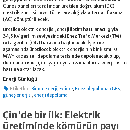
Güneş panelleri tarafından üretilen doğru akım (DC)
elektrik enerjisi, invertörler aracılığıyla alternatif akıma
(AC) dönüştürülecek.
Üretilen elektrik enerjisi, enerji iletim hattı aracılığıyla
34,5 kV gerilim seviyesindeki Enez Trafo Merkezi (TM)
orta gerilim (OG) barasına bağlanacak. İşletme
aşamasında üretilecek elektrik enerjisinin bir kısmı 10
MWh kapasiteli depolama tesisinde depolanacak olup,
depolanan enerji, ihtiyaç duyulan zamanlarda enerji iletim
hattına aktarılacak.
Enerji Günlüğü
,
,
,
,
Etiketler :
Binom Enerji
Edirne
Enez
depolamalı GES
,
güneş enerjisi
enerji depolama
Çin'de bir ilk: Elektrik
üretiminde kömürün payı