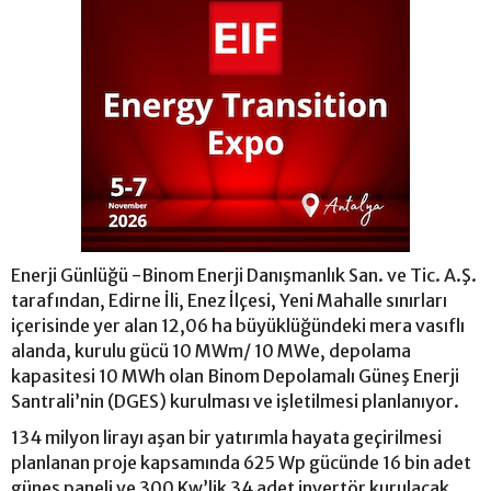
Enerji Günlüğü -Binom Enerji Danışmanlık San. ve Tic. A.Ş.
tarafından, Edirne İli, Enez İlçesi, Yeni Mahalle sınırları
içerisinde yer alan 12,06 ha büyüklüğündeki mera vasıflı
alanda, kurulu gücü 10 MWm/ 10 MWe, depolama
kapasitesi 10 MWh olan Binom Depolamalı Güneş Enerji
Santrali’nin (DGES) kurulması ve işletilmesi planlanıyor.
134 milyon lirayı aşan bir yatırımla hayata geçirilmesi
planlanan proje kapsamında 625 Wp gücünde 16 bin adet
güneş paneli ve 300 Kw’lik 34 adet invertör kurulacak.