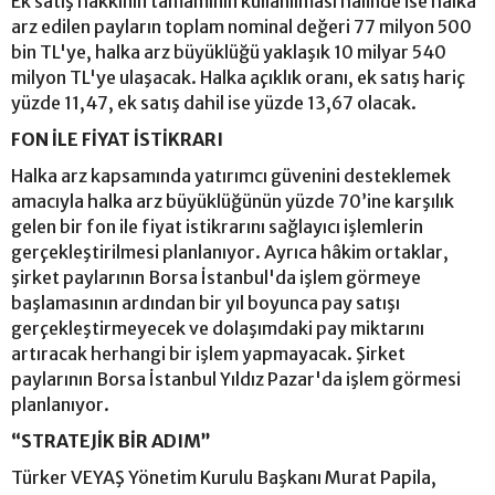
Ek satış hakkının tamamının kullanılması halinde ise halka
arz edilen payların toplam nominal değeri 77 milyon 500
bin TL'ye, halka arz büyüklüğü yaklaşık 10 milyar 540
milyon TL'ye ulaşacak. Halka açıklık oranı, ek satış hariç
yüzde 11,47, ek satış dahil ise yüzde 13,67 olacak.
FON İLE FİYAT İSTİKRARI
Halka arz kapsamında yatırımcı güvenini desteklemek
amacıyla halka arz büyüklüğünün yüzde 70’ine karşılık
gelen bir fon ile fiyat istikrarını sağlayıcı işlemlerin
gerçekleştirilmesi planlanıyor. Ayrıca hâkim ortaklar,
şirket paylarının Borsa İstanbul'da işlem görmeye
başlamasının ardından bir yıl boyunca pay satışı
gerçekleştirmeyecek ve dolaşımdaki pay miktarını
artıracak herhangi bir işlem yapmayacak. Şirket
paylarının Borsa İstanbul Yıldız Pazar'da işlem görmesi
planlanıyor.
“STRATEJİK BİR ADIM”
Türker VEYAŞ Yönetim Kurulu Başkanı Murat Papila,